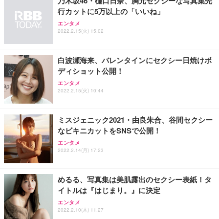
乃木坂46・樋口日奈、胸元セクシーな写真集先
行カットに5万以上の「いいね」
エンタメ
2022.2.15(火) 15:02
白波瀬海来、バレンタインにセクシー日焼けボ
ディショット公開！
エンタメ
2022.2.15(火) 10:44
ミスジェニック2021・由良朱合、谷間セクシー
なビキニカットをSNSで公開！
エンタメ
2022.2.14(月) 17:23
めるる、写真集は美肌露出のセクシー表紙！タ
イトルは『はじまり。』に決定
エンタメ
2022.2.10(木) 11:27