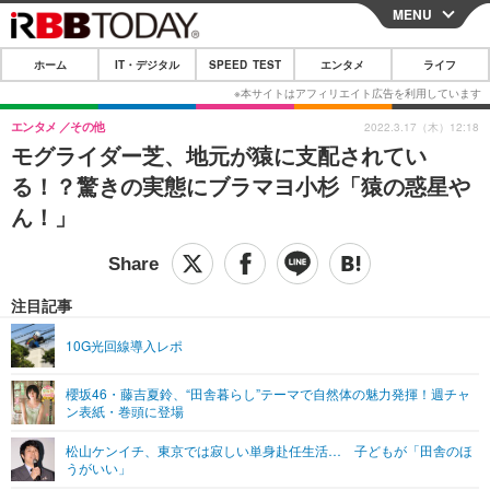
MENU
CLOSE
ホーム
IT・デジタル
SPEED TEST
エンタメ
ライフ
ホーム
IT・デジタル
エンタメ
その他
2022.3.17（木）12:18
モグライダー芝、地元が猿に支配されてい
IT・デジタルTOP
スマートフォン
SPEED TEST
る！？驚きの実態にブラマヨ小杉「猿の惑星や
ネタ
ガジェット・ツール
ん！」
エンタメ
ショッピング
その他
エンタメTOP
映画・ドラマ
ライフ
韓流・K-POP
韓国・芸能
注目記事
ライフTOP
グルメ
リリース一覧
音楽
スポーツ
10G光回線導入レポ
ペット
ショッピング
プッシュ通知の停止方法
グラビア
ブログ
その他
櫻坂46・藤吉夏鈴、“田舎暮らし”テーマで自然体の魅力発揮！週チャ
ン表紙・巻頭に登場
ショッピング
その他
松山ケンイチ、東京では寂しい単身赴任生活… 子どもが「田舎のほ
うがいい」