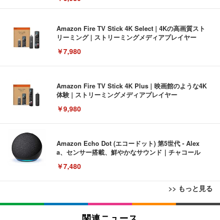
Amazon Fire TV Stick 4K Select | 4Kの高画質スト
リーミング | ストリーミングメディアプレイヤー
￥7,980
Amazon Fire TV Stick 4K Plus | 映画館のような4K
体験 | ストリーミングメディアプレイヤー
￥9,980
Amazon Echo Dot (エコードット) 第5世代 - Alex
a、センサー搭載、鮮やかなサウンド｜チャコール
￥7,480
>> もっと見る
[EdoErgo] オフィスチェア 椅子 テレワーク 疲れな
EIZO ビジネス向けプレミアムモニター | FlexScan
Amazonベーシック ペットシーツ 薄型 レギュラー 1
い 跳ね上げ式アームレスト コンパクト 約105度ロッ
EV3240X-WT | 31.5型4K UHD・USB Type-C・ホワ
関連ニュース