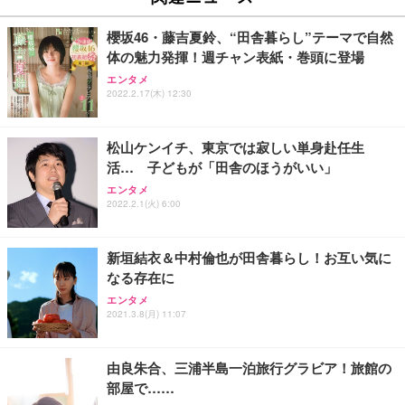
回使い捨て 無香料 ホワイト 300枚
キング pc 事務椅子 360度回転 座面昇降 強化ナイロ
イト
ン樹脂ベース 通気性メッシュ 在宅ワーク H-WY01
￥3,373
￥5,699
￥105,595
櫻坂46・藤吉夏鈴、“田舎暮らし”テーマで自然
(黒網+黒枠+黒足)
体の魅力発揮！週チャン表紙・巻頭に登場
エンタメ
EIZO ビジネス向けプレミアムモニター | FlexScan
SIHOO B100 オフィスチェア／デスクチェア メッシ
Amazonベーシック ペットシーツ 厚型 ワイド 42枚
2022.2.17(木) 12:30
EV2740X-WT | 27.0型4K UHD・USB Type-C・ホワ
ュチェア 人間工学 疲れない ブラック
x2袋(84枚) ホワイト(吸収面:ライトブルー)
イト
￥27,999
￥3,234
￥109,572
松山ケンイチ、東京では寂しい単身赴任生
活… 子どもが「田舎のほうがいい」
Sezlife オフィスチェア デスクチェア 疲れない テレ
エンタメ
【純正品】27"ゲーミングモニター DualSense 充電
ネオ・ルーライフ ネオ・オムツ L 中型犬用 26枚入
ワーク チェア 強化バックレスト 30度ロッキング機
2022.2.1(火) 6:00
フック付き（CFI-ZDM1J）
り 単品
能 人間工学 椅子 腰サポート 90度跳ね上げ式アーム
レスト 3Dヘッドレスト ハンガー付き 高反発クッシ
￥49,979
￥1,800
￥7,680
ョン PCチェア 通気性メッシュ ゲーミング/勉強/事
新垣結衣＆中村倫也が田舎暮らし！お互い気に
務用 おしゃれ パソコンチェア (ブラック)
なる存在に
Sezlife オフィスチェア デスクチェア 疲れない テレ
【整備済み品】Dell E2724HS 27インチ 液晶モニタ
Smart Basic(スマートベーシック) 【Amazon.co.jp
エンタメ
ワーク チェア 強化バックレスト 30度ロッキング機
ー フルHD（1920×1080）VA 非光沢 HDMI/DisplayP
限定】 Smart Basic アイリスオーヤマ ペットシーツ
2021.3.8(月) 11:07
能 人間工学 椅子 腰サポート 90度跳ね上げ式アーム
ort/VGA スピーカー内蔵 高さ調整 スイベル VESA対
超厚型 お徳用 ワイド 100枚入 (x 1) (ケース販売)
レスト 3Dヘッドレスト ハンガー付き 高反発クッシ
応 ComfortView ビジネス向け
￥7,680
￥15,800
￥3,670
ョン PCチェア 通気性メッシュ ゲーミング/勉強/事
由良朱合、三浦半島一泊旅行グラビア！旅館の
務用 おしゃれ パソコンチェア (ホワイト)
部屋で……
ANDWINT オフィスチェア デスクチェア 肘なし メ
【MiniLED/24.5inch/280Hz/FHD】GRAPHT THE S