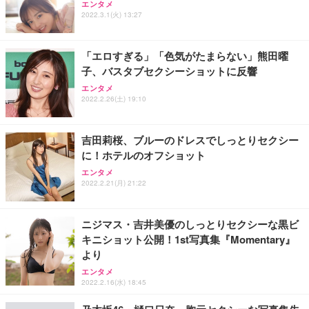
アイリスオーヤマ ペットシーツ 超厚型 お徳用 レギ
エンタメ
ッシュ 通気性 ランバーサポート付き 腰サポート ガ
HOOTER Gaming Monitor 24” Essential ゲーミン
ュラー 200枚入【Amazon.co.jp限定】
2022.3.1(火) 13:27
ス圧無段階昇降 360度回転 キャスター付き コンパク
グモニター QD 24.5インチ 1ms FHD 量子ドット 残
ト 幅52×奥行58.5×高さ84～96cm テレワーク 在宅
像低減 (3年保証 | 輝点保証 | 日本メーカー)
￥3,731
￥4,139
￥34,980
勤務 ブラック
「エロすぎる」「色気がたまらない」熊田曜
子、バスタブセクシーショットに反響
エンタメ
2022.2.26(土) 19:10
吉田莉桜、ブルーのドレスでしっとりセクシー
に！ホテルのオフショット
エンタメ
2022.2.21(月) 21:22
ニジマス・吉井美優のしっとりセクシーな黒ビ
キニショット公開！1st写真集『Momentary』
より
エンタメ
2022.2.16(水) 18:45