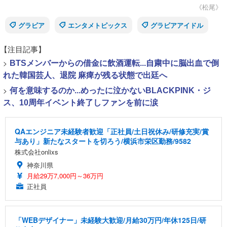
《松尾》
グラビア
エンタメトピックス
グラビアアイドル
【注目記事】
>
BTSメンバーからの借金に飲酒運転...自粛中に脳出血で倒
れた韓国芸人、退院 麻痺が残る状態で出廷へ
>
何を意味するのか...めったに泣かないBLACKPINK・ジ
ス、10周年イベント終了しファンを前に涙
QAエンジニア未経験者歓迎「正社員/土日祝休み/研修充実/賞
与あり」新たなスタートを切ろう/横浜市栄区勤務/9582
株式会社onlixs
神奈川県
月給29万7,000円～36万円
正社員
「WEBデザイナー」未経験大歓迎/月給30万円/年休125日/研