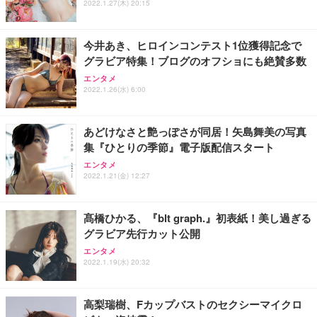
2022.1.27(木) 20:15
今井あき、ヒロインコンテスト1位獲得記念で
グラビア特集！ブログのオフショにも絶賛多数
エンタメ
2022.1.26(水) 6:00
あどけなさと艶っぽさが同居！矢島舞美の写真
集『ひとりの季節』電子版配信スタート
エンタメ
2022.1.21(金) 12:27
髙橋ひかる、『blt graph.』初表紙！美し過ぎる
グラビア先行カット公開
エンタメ
2022.1.19(水) 20:32
高梨瑞樹、Fカップバストのセクシーマイクロ