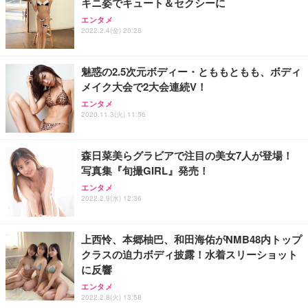
キニ姿でキュート＆セクシーに
Sezlife オフィスチェア デスクチェア 疲れない テレ
【純正品】27"ゲーミングモニター DualSense 充電
ネオ・ルーライフ ネオ・オムツ L 中型犬用 26枚入
エンタメ
ワーク チェア 強化バックレスト 30度ロッキング機
2022.2.4(金) 20:28
フック付き（CFI-ZDM1J）
り 単品
能 人間工学 椅子 腰サポート 90度跳ね上げ式アーム
レスト 3Dヘッドレスト ハンガー付き 高反発クッシ
￥49,979
￥1,800
￥7,680
ョン PCチェア 通気性メッシュ ゲーミング/勉強/事
魅惑の2.5次元ボディー・とももともも、ボディ
務用 おしゃれ パソコンチェア (ブラック)
メイク大会で2大会連続V！
Sezlife オフィスチェア デスクチェア 疲れない テレ
【整備済み品】Dell E2724HS 27インチ 液晶モニタ
Smart Basic(スマートベーシック) 【Amazon.co.jp
エンタメ
ワーク チェア 強化バックレスト 30度ロッキング機
ー フルHD（1920×1080）VA 非光沢 HDMI/DisplayP
限定】 Smart Basic アイリスオーヤマ ペットシーツ
2020.11.3(火) 11:56
能 人間工学 椅子 腰サポート 90度跳ね上げ式アーム
ort/VGA スピーカー内蔵 高さ調整 スイベル VESA対
超厚型 お徳用 ワイド 100枚入 (x 1) (ケース販売)
レスト 3Dヘッドレスト ハンガー付き 高反発クッシ
応 ComfortView ビジネス向け
￥7,680
￥15,800
￥3,670
ョン PCチェア 通気性メッシュ ゲーミング/勉強/事
森日菜美らグラビアで注目の美女7人が登場！
務用 おしゃれ パソコンチェア (ホワイト)
写真集『旬撮GIRL』発売！
ANDWINT オフィスチェア デスクチェア 肘なし メ
【MiniLED/24.5inch/280Hz/FHD】GRAPHT THE S
アイリスオーヤマ ペットシーツ 超厚型 お徳用 レギ
ッシュ 通気性 ランバーサポート付き 腰サポート ガ
HOOTER Gaming Monitor 24” Essential ゲーミン
エンタメ
ュラー 200枚入【Amazon.co.jp限定】
ス圧無段階昇降 360度回転 キャスター付き コンパク
グモニター QD 24.5インチ 1ms FHD 量子ドット 残
2022.2.9(水) 12:36
ト 幅52×奥行58.5×高さ84～96cm テレワーク 在宅
像低減 (3年保証 | 輝点保証 | 日本メーカー)
￥3,731
￥4,139
￥34,980
勤務 ブラック
上西怜、本郷柚巴、和田海佑がNMB48内トップ
クラスの迫力ボディ披露！水着スリーショット
に反響
エンタメ
2022.2.8(火) 13:58