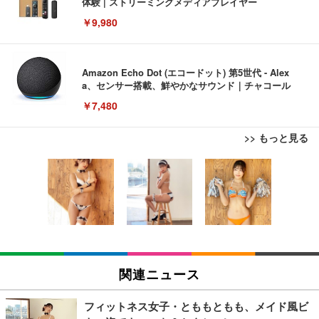
体験 | ストリーミングメディアプレイヤー
￥9,980
Amazon Echo Dot (エコードット) 第5世代 - Alex
a、センサー搭載、鮮やかなサウンド｜チャコール
￥7,480
>> もっと見る
[EdoErgo] オフィスチェア 椅子 テレワーク 疲れな
EIZO ビジネス向けプレミアムモニター | FlexScan
Amazonベーシック ペットシーツ 薄型 レギュラー 1
い 跳ね上げ式アームレスト コンパクト 約105度ロッ
EV3240X-WT | 31.5型4K UHD・USB Type-C・ホワ
回使い捨て 無香料 ホワイト 300枚
キング pc 事務椅子 360度回転 座面昇降 強化ナイロ
イト
ン樹脂ベース 通気性メッシュ 在宅ワーク H-WY01
￥3,373
￥5,699
￥105,595
(黒網+黒枠+黒足)
EIZO ビジネス向けプレミアムモニター | FlexScan
SIHOO B100 オフィスチェア／デスクチェア メッシ
Amazonベーシック ペットシーツ 厚型 ワイド 42枚
EV2740X-WT | 27.0型4K UHD・USB Type-C・ホワ
ュチェア 人間工学 疲れない ブラック
x2袋(84枚) ホワイト(吸収面:ライトブルー)
関連ニュース
イト
￥27,999
￥3,234
￥109,572
フィットネス女子・とももともも、メイド風ビ