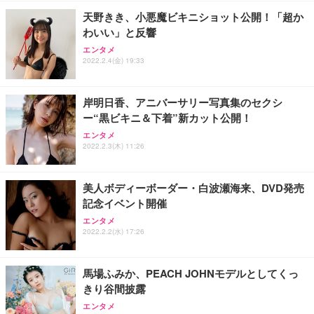
天野きき、小悪魔ビキニショット公開！「超か
わいい」と反響
エンタメ
2022.2.4(金) 19:33
岸明日香、アニバーサリー写真集のセクシ
ー“黒ビキニ＆下着”新カット公開！
エンタメ
2022.2.3(木) 11:26
美人ボディーボーダー・白波瀬海来、DVD発売
記念イベント開催
エンタメ
2022.2.2(水) 17:26
馬場ふみか、PEACH JOHNモデルとしてくっ
きり谷間披露
エンタメ