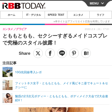
MENU
CLOSE
ホーム
IT・デジタル
SPEED TEST
エンタメ
ライフ
ホーム
IT・デジタル
エンタメ
グラビア
2022.2.9（水）17:01
とももともも、セクシーすぎるメイドコスプレ
IT・デジタルTOP
スマートフォン
SPEED TEST
で究極のスタイル披露！
ネタ
ガジェット・ツール
エンタメ
ショッピング
その他
エンタメTOP
映画・ドラマ
ライフ
注目記事
韓流・K-POP
韓国・芸能
ライフTOP
グルメ
リリース一覧
10G光回線導入レポ
音楽
スポーツ
ペット
ショッピング
プッシュ通知の停止方法
フィットネス女子・とももともも、メイド風ビキニ姿でキュート＆セ
クシーに
グラビア
ブログ
その他
魅惑の2.5次元ボディー・とももともも、ボディメイク大会で2大会連
ショッピング
その他
続V！