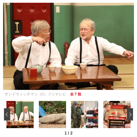
サンドウィッチマン（C）フジテレビ
全 7 枚
‹
1
/
2