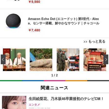
￥9,980
Amazon Echo Dot (エコードット) 第5世代 - Alex
a、センサー搭載、鮮やかなサウンド｜チャコール
￥7,480
>> もっと見る
[EdoErgo] オフィスチェア 椅子 テレワーク 疲れな
EIZO ビジネス向けプレミアムモニター | FlexScan
Amazonベーシック ペットシーツ 薄型 レギュラー 1
い 跳ね上げ式アームレスト コンパクト 約105度ロッ
EV3240X-WT | 31.5型4K UHD・USB Type-C・ホワ
‹
回使い捨て 無香料 ホワイト 300枚
キング pc 事務椅子 360度回転 座面昇降 強化ナイロ
イト
ン樹脂ベース 通気性メッシュ 在宅ワーク H-WY01
￥3,373
￥5,699
￥105,595
(黒網+黒枠+黒足)
1
/
2
EIZO ビジネス向けプレミアムモニター | FlexScan
SIHOO B100 オフィスチェア／デスクチェア メッシ
Amazonベーシック ペットシーツ 厚型 ワイド 42枚
EV2740X-WT | 27.0型4K UHD・USB Type-C・ホワ
ュチェア 人間工学 疲れない ブラック
x2袋(84枚) ホワイト(吸収面:ライトブルー)
関連ニュース
イト
￥27,999
￥3,234
￥109,572
生田絵梨花、乃木坂46卒業後初のテレビCM！
エンタメ
Sezlife オフィスチェア デスクチェア 疲れない テレ
2022.1.21(金) 6:00