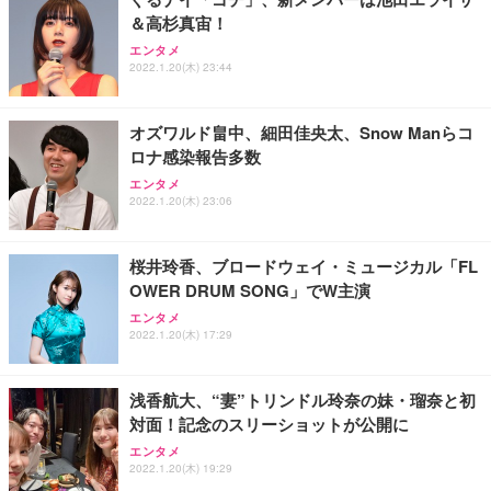
＆高杉真宙！
エンタメ
2022.1.20(木) 23:44
オズワルド畠中、細田佳央太、Snow Manらコ
ロナ感染報告多数
エンタメ
2022.1.20(木) 23:06
桜井玲香、ブロードウェイ・ミュージカル「FL
OWER DRUM SONG」でW主演
エンタメ
2022.1.20(木) 17:29
浅香航大、“妻”トリンドル玲奈の妹・瑠奈と初
対面！記念のスリーショットが公開に
エンタメ
2022.1.20(木) 19:29