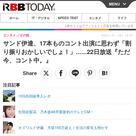
MENU
CLOSE
ホーム
IT・デジタル
SPEED TEST
エンタメ
ライフ
ホーム
IT・デジタル
エンタメ
その他
2022.1.21（金）13:07
サンド伊達、17本ものコント出演に思わず「割
IT・デジタルTOP
スマートフォン
SPEED TEST
り振りおかしいでしょ！」......22日放送『ただ
ネタ
ガジェット・ツール
今、コント中。』
エンタメ
ショッピング
その他
エンタメTOP
映画・ドラマ
ライフ
韓流・K-POP
韓国・芸能
注目記事
ライフTOP
グルメ
リリース一覧
音楽
スポーツ
10G光回線導入レポ
ペット
ショッピング
プッシュ通知の停止方法
グラビア
ブログ
その他
生田絵梨花、乃木坂46卒業後初のテレビCM！
ショッピング
その他
オズワルド伊藤、月収100万超え！生活の変化も明かす