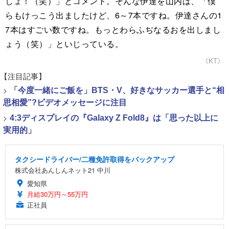
しょ！（笑）」とコメント。そんな伊達を山内は、「僕
らもけっこう出ましたけど、6～7本ですね。伊達さんの1
7本はすごい数ですね。もっとわらふぢなるおを出しまし
ょう（笑）」といじっている。
《KT》
【注目記事】
>
「今度一緒にご飯を」BTS・V、好きなサッカー選手と“相
思相愛”?ビデオメッセージに注目
>
4:3ディスプレイの『Galaxy Z Fold8』は「思った以上に
実用的」
タクシードライバー/二種免許取得をバックアップ
株式会社あんしんネット21 中川
愛知県
月給30万円～55万円
正社員