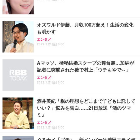
【純正品】27"ゲーミングモニター DualSense 充電
ネオ・ルーライフ ネオ・オムツ L 中型犬用 26枚入
ワーク チェア 強化バックレスト 30度ロッキング機
フック付き（CFI-ZDM1J）
り 単品
能 人間工学 椅子 腰サポート 90度跳ね上げ式アーム
レスト 3Dヘッドレスト ハンガー付き 高反発クッシ
￥49,979
￥1,800
￥7,680
ョン PCチェア 通気性メッシュ ゲーミング/勉強/事
オズワルド伊藤、月収100万超え！生活の変化
務用 おしゃれ パソコンチェア (ブラック)
も明かす
Sezlife オフィスチェア デスクチェア 疲れない テレ
【整備済み品】Dell E2724HS 27インチ 液晶モニタ
Smart Basic(スマートベーシック) 【Amazon.co.jp
エンタメ
ワーク チェア 強化バックレスト 30度ロッキング機
ー フルHD（1920×1080）VA 非光沢 HDMI/DisplayP
限定】 Smart Basic アイリスオーヤマ ペットシーツ
2022.1.21(金) 6:00
能 人間工学 椅子 腰サポート 90度跳ね上げ式アーム
ort/VGA スピーカー内蔵 高さ調整 スイベル VESA対
超厚型 お徳用 ワイド 100枚入 (x 1) (ケース販売)
レスト 3Dヘッドレスト ハンガー付き 高反発クッシ
応 ComfortView ビジネス向け
￥7,680
￥15,800
￥3,670
ョン PCチェア 通気性メッシュ ゲーミング/勉強/事
Aマッソ、極秘結婚スクープの舞台裏…加納が
務用 おしゃれ パソコンチェア (ホワイト)
記者に突撃された後で村上「ウチもやで～」
ANDWINT オフィスチェア デスクチェア 肘なし メ
【MiniLED/24.5inch/280Hz/FHD】GRAPHT THE S
アイリスオーヤマ ペットシーツ 超厚型 お徳用 レギ
ッシュ 通気性 ランバーサポート付き 腰サポート ガ
HOOTER Gaming Monitor 24” Essential ゲーミン
エンタメ
ュラー 200枚入【Amazon.co.jp限定】
ス圧無段階昇降 360度回転 キャスター付き コンパク
グモニター QD 24.5インチ 1ms FHD 量子ドット 残
2022.1.21(金) 6:00
ト 幅52×奥行58.5×高さ84～96cm テレワーク 在宅
像低減 (3年保証 | 輝点保証 | 日本メーカー)
￥3,731
￥4,139
￥34,980
勤務 ブラック
酒井美紀「親の理想をどこまで子どもに託して
いい？」悩みを告白……21日放送『酒のツマ
ミ』
エンタメ
2022.1.21(金) 6:00
ぐるナイ「ゴチ」、新メンバーは池田エライザ