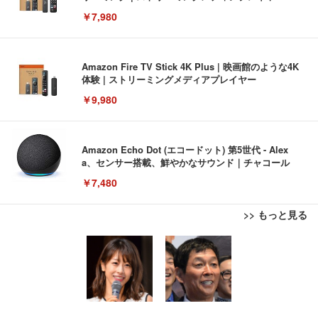
￥7,980
Amazon Fire TV Stick 4K Plus | 映画館のような4K
体験 | ストリーミングメディアプレイヤー
￥9,980
Amazon Echo Dot (エコードット) 第5世代 - Alex
a、センサー搭載、鮮やかなサウンド｜チャコール
￥7,480
>> もっと見る
[EdoErgo] オフィスチェア 椅子 テレワーク 疲れな
EIZO ビジネス向けプレミアムモニター | FlexScan
Amazonベーシック ペットシーツ 薄型 レギュラー 1
い 跳ね上げ式アームレスト コンパクト 約105度ロッ
EV3240X-WT | 31.5型4K UHD・USB Type-C・ホワ
回使い捨て 無香料 ホワイト 300枚
キング pc 事務椅子 360度回転 座面昇降 強化ナイロ
イト
ン樹脂ベース 通気性メッシュ 在宅ワーク H-WY01
￥3,373
￥5,699
￥105,595
(黒網+黒枠+黒足)