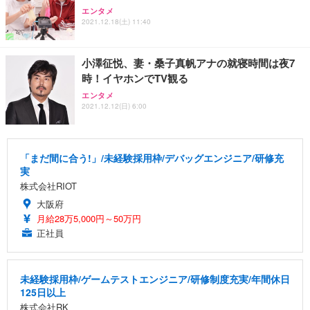
エンタメ
2021.12.18(土) 11:40
小澤征悦、妻・桑子真帆アナの就寝時間は夜7
時！イヤホンでTV観る
エンタメ
2021.12.12(日) 6:00
「まだ間に合う!」/未経験採用枠/デバッグエンジニア/研修充
実
株式会社RIOT
大阪府
月給28万5,000円～50万円
正社員
未経験採用枠/ゲームテストエンジニア/研修制度充実/年間休日
125日以上
株式会社RK