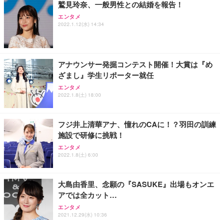
鷲見玲奈、一般男性との結婚を報告！
エンタメ
2022.1.12(水) 14:34
アナウンサー発掘コンテスト開催！大賞は『め
ざまし』学生リポーター就任
エンタメ
2022.1.8(土) 18:00
フジ井上清華アナ、憧れのCAに！？羽田の訓練
施設で研修に挑戦！
エンタメ
2022.1.8(土) 6:00
大島由香里、念願の『SASUKE』出場もオンエ
アでは全カット…
エンタメ
2021.12.29(水) 10:36