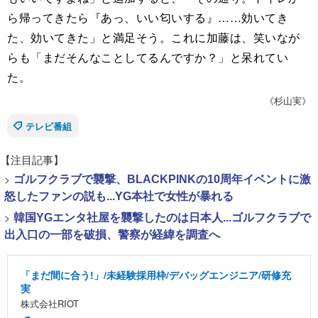
ら帰ってきたら『あっ、いい匂いする』……効いてき
た、効いてきた」と満足そう。これに加藤は、笑いなが
らも「まだそんなことしてるんですか？」と呆れてい
た。
《杉山実》
テレビ番組
【注目記事】
>
ゴルフクラブで襲撃、BLACKPINKの10周年イベントに激
怒したファンの説も...YG本社で女性が暴れる
>
韓国YGエンタ社屋を襲撃したのは日本人...ゴルフクラブで
出入口の一部を破損、警察が経緯を調査へ
「まだ間に合う!」/未経験採用枠/デバッグエンジニア/研修充
実
株式会社RIOT