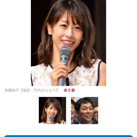
加藤綾子【撮影：竹内みちまろ】
全 2 枚