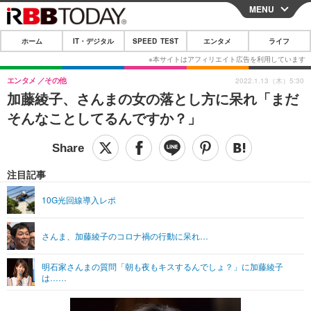
MENU
CLOSE
ホーム
IT・デジタル
SPEED TEST
エンタメ
ライフ
ホーム
IT・デジタル
エンタメ
その他
2022.1.13（木）5:30
加藤綾子、さんまの女の落とし方に呆れ「まだ
IT・デジタルTOP
スマートフォン
SPEED TEST
そんなことしてるんですか？」
ネタ
ガジェット・ツール
エンタメ
ショッピング
その他
エンタメTOP
映画・ドラマ
ライフ
注目記事
韓流・K-POP
韓国・芸能
ライフTOP
グルメ
リリース一覧
10G光回線導入レポ
音楽
スポーツ
ペット
ショッピング
プッシュ通知の停止方法
さんま、加藤綾子のコロナ禍の行動に呆れ…
グラビア
ブログ
その他
明石家さんまの質問「朝も夜もキスするんでしょ？」に加藤綾子
ショッピング
その他
は……