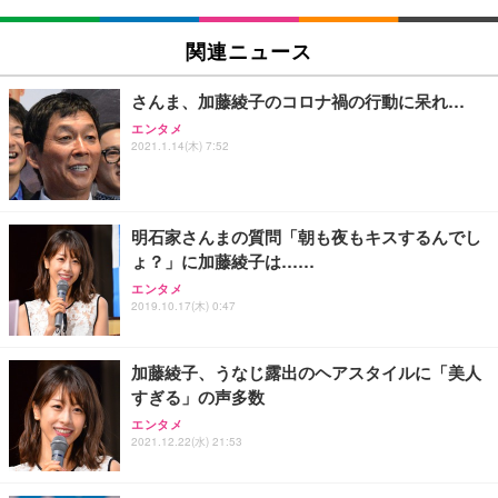
EIZO ビジネス向けプレミアムモニター | FlexScan
SIHOO B100 オフィスチェア／デスクチェア メッシ
Amazonベーシック ペットシーツ 厚型 ワイド 42枚
EV2740X-WT | 27.0型4K UHD・USB Type-C・ホワ
ュチェア 人間工学 疲れない ブラック
x2袋(84枚) ホワイト(吸収面:ライトブルー)
関連ニュース
イト
￥27,999
￥3,234
￥109,572
さんま、加藤綾子のコロナ禍の行動に呆れ…
エンタメ
Sezlife オフィスチェア デスクチェア 疲れない テレ
2021.1.14(木) 7:52
【純正品】27"ゲーミングモニター DualSense 充電
ネオ・ルーライフ ネオ・オムツ L 中型犬用 26枚入
ワーク チェア 強化バックレスト 30度ロッキング機
フック付き（CFI-ZDM1J）
り 単品
能 人間工学 椅子 腰サポート 90度跳ね上げ式アーム
レスト 3Dヘッドレスト ハンガー付き 高反発クッシ
￥49,979
￥1,800
￥7,680
ョン PCチェア 通気性メッシュ ゲーミング/勉強/事
明石家さんまの質問「朝も夜もキスするんでし
務用 おしゃれ パソコンチェア (ブラック)
ょ？」に加藤綾子は……
Sezlife オフィスチェア デスクチェア 疲れない テレ
【整備済み品】Dell E2724HS 27インチ 液晶モニタ
Smart Basic(スマートベーシック) 【Amazon.co.jp
エンタメ
ワーク チェア 強化バックレスト 30度ロッキング機
ー フルHD（1920×1080）VA 非光沢 HDMI/DisplayP
限定】 Smart Basic アイリスオーヤマ ペットシーツ
2019.10.17(木) 0:47
能 人間工学 椅子 腰サポート 90度跳ね上げ式アーム
ort/VGA スピーカー内蔵 高さ調整 スイベル VESA対
超厚型 お徳用 ワイド 100枚入 (x 1) (ケース販売)
レスト 3Dヘッドレスト ハンガー付き 高反発クッシ
応 ComfortView ビジネス向け
￥7,680
￥15,800
￥3,670
ョン PCチェア 通気性メッシュ ゲーミング/勉強/事
加藤綾子、うなじ露出のヘアスタイルに「美人
務用 おしゃれ パソコンチェア (ホワイト)
すぎる」の声多数
ANDWINT オフィスチェア デスクチェア 肘なし メ
【MiniLED/24.5inch/280Hz/FHD】GRAPHT THE S
アイリスオーヤマ ペットシーツ 超厚型 お徳用 レギ
ッシュ 通気性 ランバーサポート付き 腰サポート ガ
HOOTER Gaming Monitor 24” Essential ゲーミン
エンタメ
ュラー 200枚入【Amazon.co.jp限定】
ス圧無段階昇降 360度回転 キャスター付き コンパク
グモニター QD 24.5インチ 1ms FHD 量子ドット 残
2021.12.22(水) 21:53
ト 幅52×奥行58.5×高さ84～96cm テレワーク 在宅
像低減 (3年保証 | 輝点保証 | 日本メーカー)
￥3,731
￥4,139
￥34,980
勤務 ブラック