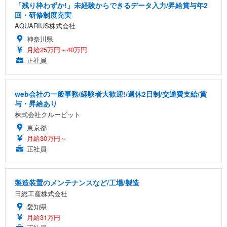
「残り枠わずか!」未経験からできるデータ入力/昇給賞与年2
回・研修制度充実
AQUARIUS株式会社
神奈川県
月給25万円～40万円
正社員
web会社の一般事務/経験者大歓迎!/週休2日制/交通費支給/賞
与・昇給あり
株式会社クルービット
東京都
月給30万円～
正社員
製造装置のメンテナンスなど/工場/製造
日総工産株式会社
愛知県
月給31万円