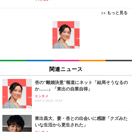
>> もっと見る
[EdoErgo] オフィスチェア 椅子 テレワーク 疲れな
EIZO ビジネス向けプレミアムモニター | FlexScan
Amazonベーシック ペットシーツ 薄型 レギュラー 1
い 跳ね上げ式アームレスト コンパクト 約105度ロッ
EV3240X-WT | 31.5型4K UHD・USB Type-C・ホワ
回使い捨て 無香料 ホワイト 300枚
キング pc 事務椅子 360度回転 座面昇降 強化ナイロ
イト
ン樹脂ベース 通気性メッシュ 在宅ワーク H-WY01
￥3,373
￥5,699
￥105,595
(黒網+黒枠+黒足)
EIZO ビジネス向けプレミアムモニター | FlexScan
SIHOO B100 オフィスチェア／デスクチェア メッシ
Amazonベーシック ペットシーツ 厚型 ワイド 42枚
EV2740X-WT | 27.0型4K UHD・USB Type-C・ホワ
ュチェア 人間工学 疲れない ブラック
x2袋(84枚) ホワイト(吸収面:ライトブルー)
関連ニュース
イト
￥27,999
￥3,234
￥109,572
杏の“離婚決意”報道にネット「結局そうなるの
か……」「東出の自業自得」
Sezlife オフィスチェア デスクチェア 疲れない テレ
【純正品】27"ゲーミングモニター DualSense 充電
ネオ・ルーライフ ネオ・オムツ L 中型犬用 26枚入
エンタメ
ワーク チェア 強化バックレスト 30度ロッキング機
フック付き（CFI-ZDM1J）
り 単品
2020.4.29(水) 19:34
能 人間工学 椅子 腰サポート 90度跳ね上げ式アーム
レスト 3Dヘッドレスト ハンガー付き 高反発クッシ
￥49,979
￥1,800
￥7,680
ョン PCチェア 通気性メッシュ ゲーミング/勉強/事
東出昌大、妻・杏との出会いに感謝「クズみた
務用 おしゃれ パソコンチェア (ブラック)
いな生活から更生された」
Sezlife オフィスチェア デスクチェア 疲れない テレ
【整備済み品】Dell E2724HS 27インチ 液晶モニタ
Smart Basic(スマートベーシック) 【Amazon.co.jp
エンタメ