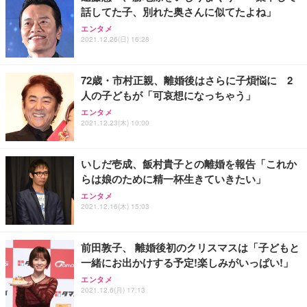
話してた子、別れた奥さんに似てたよね」
エンタメ
2021.12.26(日) 16:28
72歳・市村正親、離婚後はさらに子煩悩に 2
人の子どもが「可哀想になっちゃう」
エンタメ
2021.12.23(木) 10:00
いしだ壱成、飯村貴子との離婚を報告「これか
らは娘のために精一杯生きていきたい」
エンタメ
2021.12.16(木) 15:03
前田敦子、 離婚後初のクリスマスは「子どもと
一緒にお出かけする予定!楽しみがいっぱい!」
エンタメ
2021.12.6(月) 17:13