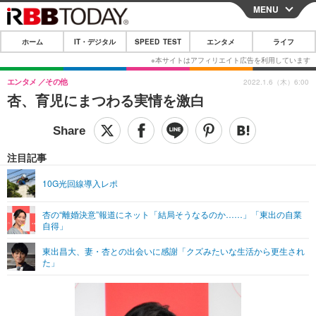
MENU
CLOSE
ホーム
IT・デジタル
SPEED TEST
エンタメ
ライフ
ホーム
IT・デジタル
エンタメ
その他
2022.1.6（木）6:00
杏、育児にまつわる実情を激白
IT・デジタルTOP
スマートフォン
SPEED TEST
ネタ
ガジェット・ツール
エンタメ
注目記事
ショッピング
その他
エンタメTOP
映画・ドラマ
ライフ
10G光回線導入レポ
韓流・K-POP
韓国・芸能
ライフTOP
グルメ
リリース一覧
杏の“離婚決意”報道にネット「結局そうなるのか……」「東出の自業
音楽
スポーツ
ペット
ショッピング
自得」
プッシュ通知の停止方法
グラビア
ブログ
東出昌大、妻・杏との出会いに感謝「クズみたいな生活から更生され
その他
た」
ショッピング
その他