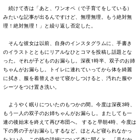
続けて杏は「あと、ワンオペ（で子育てをしている）
みたいな記事が出るんですけど、無理無理。もう絶対無
理！絶対無理！」と繰り返し否定した。
そんな彼女は以前、自身のインスタグラムに、手書き
のイラストとともにリアルなひとコマを投稿し話題とな
った。それが子どものお漏らし。深夜1時半、双子のお姉
ちゃんがお漏らし。トイレに連れていってから体を綺麗
に拭き、服を着替えさせて寝かしつけると、汚れた服や
シーツをつけ置き洗い。
ようやく眠りについたのもつかの間。今度は深夜3時、
もう一人の双子のお姉ちゃんがお漏らし。またしても一
連の後始末を終えて再び布団へ。 すると早朝4時、今度は
下の男の子がお漏らしするなど、ほとんど寝られなかっ
たという。この時の詳細について杏に聞くと、「見なか