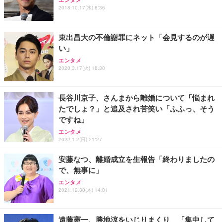
ワーク チェア 強化バックレスト 30度ロッキング機
ー フルHD（1920×1080）VA 非光沢 HDMI/DisplayP
限定】 Smart Basic アイリスオーヤマ ペットシーツ
2018.10.17(水) 8:36
能 人間工学 椅子 腰サポート 90度跳ね上げ式アーム
ort/VGA スピーカー内蔵 高さ調整 スイベル VESA対
超厚型 お徳用 ワイド 100枚入 (x 1) (ケース販売)
レスト 3Dヘッドレスト ハンガー付き 高反発クッシ
応 ComfortView ビジネス向け
￥7,680
￥15,800
￥3,670
ョン PCチェア 通気性メッシュ ゲーミング/勉強/事
東出昌大の不倫謝罪にネット「会見するのが遅
務用 おしゃれ パソコンチェア (ホワイト)
い」
ANDWINT オフィスチェア デスクチェア 肘なし メ
【MiniLED/24.5inch/280Hz/FHD】GRAPHT THE S
アイリスオーヤマ ペットシーツ 超厚型 お徳用 レギ
ッシュ 通気性 ランバーサポート付き 腰サポート ガ
HOOTER Gaming Monitor 24” Essential ゲーミン
エンタメ
ュラー 200枚入【Amazon.co.jp限定】
ス圧無段階昇降 360度回転 キャスター付き コンパク
グモニター QD 24.5インチ 1ms FHD 量子ドット 残
2020.3.17(火) 18:30
ト 幅52×奥行58.5×高さ84～96cm テレワーク 在宅
像低減 (3年保証 | 輝点保証 | 日本メーカー)
￥3,731
￥4,139
￥34,980
勤務 ブラック
長谷川京子、さんまから離婚について「悩まれ
たでしょ？」と追及され苦笑い「ふふっ、そう
ですね」
エンタメ
2022.1.2(日) 21:27
安藤なつ、離婚成立を生報告「終わりましたの
で、無事に」
エンタメ
2021.12.30(木) 14:01
遠藤憲一、勝地涼をいじりまくり 「集中して