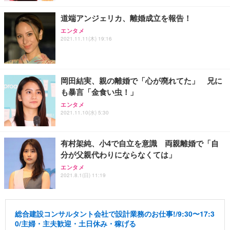
道端アンジェリカ、離婚成立を報告！
エンタメ
2021.11.11(木) 19:16
岡田結実、親の離婚で「心が廃れてた」 兄に
も暴言「金食い虫！」
エンタメ
2021.11.10(水) 5:30
有村架純、小4で自立を意識 両親離婚で「自
分が父親代わりにならなくては」
エンタメ
2021.8.1(日) 11:19
総合建設コンサルタント会社で設計業務のお仕事!/9:30〜17:3
0/主婦・主夫歓迎・土日休み・稼げる