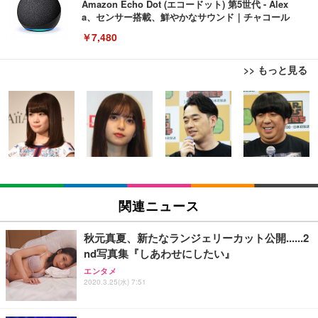
Amazon Echo Dot (エコードット) 第5世代 - Alex
a、センサー搭載、鮮やかなサウンド｜チャコール
￥7,480
>> もっと見る
[EdoErgo] オフィスチェア 椅子 テレワーク 疲れな
EIZO ビジネス向けプレミアムモニター | FlexScan
Amazonベーシック ペットシーツ 薄型 レギュラー 1
い 跳ね上げ式アームレスト コンパクト 約105度ロッ
EV3240X-WT | 31.5型4K UHD・USB Type-C・ホワ
回使い捨て 無香料 ホワイト 300枚
キング pc 事務椅子 360度回転 座面昇降 強化ナイロ
イト
ン樹脂ベース 通気性メッシュ 在宅ワーク H-WY01
￥3,373
￥5,699
￥105,595
(黒網+黒枠+黒足)
EIZO ビジネス向けプレミアムモニター | FlexScan
SIHOO B100 オフィスチェア／デスクチェア メッシ
Amazonベーシック ペットシーツ 厚型 ワイド 42枚
EV2740X-WT | 27.0型4K UHD・USB Type-C・ホワ
ュチェア 人間工学 疲れない ブラック
x2袋(84枚) ホワイト(吸収面:ライトブルー)
関連ニュース
イト
￥27,999
￥3,234
￥109,572
秋元真夏、新たなランジェリーカット公開......2
nd写真集『しあわせにしたい』
Sezlife オフィスチェア デスクチェア 疲れない テレ
【純正品】27"ゲーミングモニター DualSense 充電
ネオ・ルーライフ ネオ・オムツ L 中型犬用 26枚入
エンタメ
ワーク チェア 強化バックレスト 30度ロッキング機
フック付き（CFI-ZDM1J）
り 単品
2020.3.25(水) 7:51
能 人間工学 椅子 腰サポート 90度跳ね上げ式アーム
レスト 3Dヘッドレスト ハンガー付き 高反発クッシ
￥49,979
￥1,800
￥7,680
ョン PCチェア 通気性メッシュ ゲーミング/勉強/事