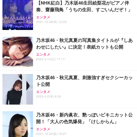
【NHK紅白】乃木坂46生田絵梨花がピアノ伴
務用 おしゃれ パソコンチェア (ブラック)
奏、齋藤飛鳥「うちの生田、すごいんだぞ！」
Sezlife オフィスチェア デスクチェア 疲れない テレ
【整備済み品】Dell E2724HS 27インチ 液晶モニタ
Smart Basic(スマートベーシック) 【Amazon.co.jp
エンタメ
ワーク チェア 強化バックレスト 30度ロッキング機
ー フルHD（1920×1080）VA 非光沢 HDMI/DisplayP
限定】 Smart Basic アイリスオーヤマ ペットシーツ
2021.12.29(水) 12:22
能 人間工学 椅子 腰サポート 90度跳ね上げ式アーム
ort/VGA スピーカー内蔵 高さ調整 スイベル VESA対
超厚型 お徳用 ワイド 100枚入 (x 1) (ケース販売)
レスト 3Dヘッドレスト ハンガー付き 高反発クッシ
応 ComfortView ビジネス向け
￥7,680
￥15,800
￥3,670
ョン PCチェア 通気性メッシュ ゲーミング/勉強/事
乃木坂46・秋元真夏の写真集タイトルが『しあ
務用 おしゃれ パソコンチェア (ホワイト)
わせにしたい』に決定！表紙カットも公開
ANDWINT オフィスチェア デスクチェア 肘なし メ
【MiniLED/24.5inch/280Hz/FHD】GRAPHT THE S
アイリスオーヤマ ペットシーツ 超厚型 お徳用 レギ
ッシュ 通気性 ランバーサポート付き 腰サポート ガ
HOOTER Gaming Monitor 24” Essential ゲーミン
エンタメ
ュラー 200枚入【Amazon.co.jp限定】
ス圧無段階昇降 360度回転 キャスター付き コンパク
グモニター QD 24.5インチ 1ms FHD 量子ドット 残
2020.3.14(土) 17:17
ト 幅52×奥行58.5×高さ84～96cm テレワーク 在宅
像低減 (3年保証 | 輝点保証 | 日本メーカー)
￥3,731
￥4,139
￥34,980
勤務 ブラック
乃木坂46・秋元真夏、刺激強すぎセクシーカッ
ト公開
エンタメ
2020.4.2(木) 6:00
乃木坂46・新内眞衣、艶っぽいビキニカット公
開！「大人の色気爆発」「けしからん」
エンタメ
2021.12.24(金) 19:27