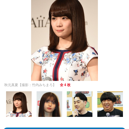
秋元真夏【撮影：竹内みちまろ】
全 4 枚