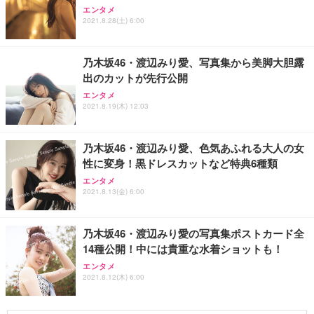
エンタメ
2021.8.28(土) 6:00
乃木坂46・渡辺みり愛、写真集から美脚大胆露
出のカットが先行公開
エンタメ
2021.8.19(木) 12:03
乃木坂46・渡辺みり愛、色気あふれる大人の女
性に変身！黒ドレスカットなど特典6種類
エンタメ
2021.8.13(金) 6:00
乃木坂46・渡辺みり愛の写真集ポストカード全
14種公開！中には貴重な水着ショットも！
エンタメ
2021.8.12(木) 6:00