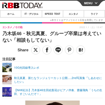
MENU
CLOSE
ホーム
IT・デジタル
SPEED TEST
エンタメ
ライフ
ホーム
IT・デジタル
エンタメ
その他
2022.1.1（土）13:47
乃木坂46・秋元真夏、グループ卒業は考えてい
IT・デジタルTOP
スマートフォン
SPEED TEST
ない「相談もしてない」
ネタ
ガジェット・ツール
エンタメ
ショッピング
その他
エンタメTOP
映画・ドラマ
ライフ
注目記事
韓流・K-POP
韓国・芸能
ライフTOP
グルメ
リリース一覧
10G光回線導入レポ
音楽
スポーツ
ペット
ショッピング
プッシュ通知の停止方法
秋元真夏、新たなランジェリーカット公開......2nd写真集『しあわせに
したい』
グラビア
ブログ
その他
【NHK紅白】乃木坂46生田絵梨花がピアノ伴奏、齋藤飛鳥「うちの生
ショッピング
その他
田、すごいんだぞ！」