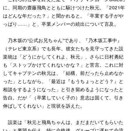
に、同期の齋藤飛鳥とともに駆けつけた秋元。「2021年
はどんな年だった？」と聞かれると、「卒業する子がや
っぱり……」と、卒業メンバーの続出について言及。
乃木坂の“公式お兄ちゃん”であり、『乃木坂工事中』
（テレビ東京系）でも長年、彼女たちを見守ってきた設
楽統は「どうにかしてくれよ、秋元」、さらに日村勇紀
も「ストップかけてくれないかな？」と苦言。これに対
してキャプテンの秋元は、「結構、前だったら止めなか
った」としながら、「最近は『もうちょっとどう？』と
相談をするようになった」と引き留めるようになったと
告白。だが「（卒業していく子の）意志は固くて、引き
伸ばしてくれない」と現状を訴えた。
設楽は「秋元と飛鳥ちゃんは、まだまだいてもらいた
い」と要望を伝え、特に合格後、グループに遅れて合流