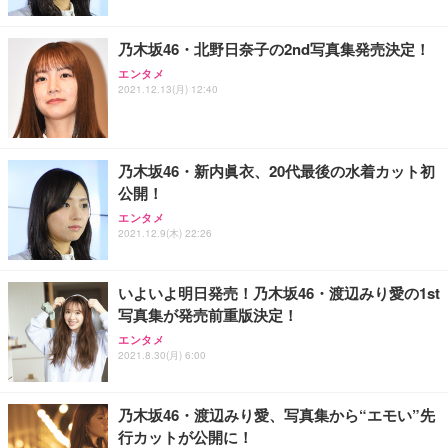
乃木坂46・北野日奈子の2nd写真集発売決定！
エンタメ
2021.12.13(月) 12:40
乃木坂46・新内眞衣、20代最後の水着カット初
公開！
エンタメ
2021.12.9(木) 22:26
いよいよ明日発売！乃木坂46・渡辺みり愛の1st
写真集が発売前重版決定！
エンタメ
2021.8.30(月) 6:00
乃木坂46・渡辺みり愛、写真集から“エモい”先
行カットが公開に！