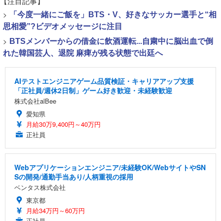
【注目記事】
>
「今度一緒にご飯を」BTS・V、好きなサッカー選手と“相
思相愛”?ビデオメッセージに注目
>
BTSメンバーからの借金に飲酒運転...自粛中に脳出血で倒
れた韓国芸人、退院 麻痺が残る状態で出廷へ
AIテストエンジニアゲーム品質検証・キャリアアップ支援
「正社員/週休2日制」ゲーム好き歓迎・未経験歓迎
株式会社alBee
愛知県
月給30万9,400円～40万円
正社員
Webアプリケーションエンジニア/未経験OK/WebサイトやSN
Sの開発/通勤手当あり/人柄重視の採用
ベンタス株式会社
東京都
月給34万円～60万円
正社員