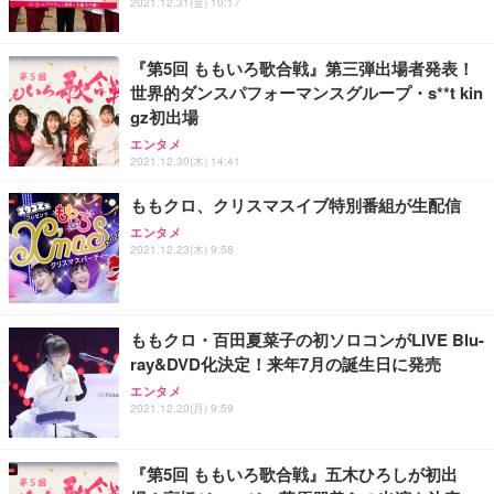
ス圧無段階昇降 360度回転 キャスター付き コンパク
グモニター QD 24.5インチ 1ms FHD 量子ドット 残
2021.12.31(金) 10:17
ト 幅52×奥行58.5×高さ84～96cm テレワーク 在宅
像低減 (3年保証 | 輝点保証 | 日本メーカー)
￥3,731
￥4,139
￥34,980
勤務 ブラック
『第5回 ももいろ歌合戦』第三弾出場者発表！
世界的ダンスパフォーマンスグループ・s**t kin
gz初出場
エンタメ
2021.12.30(木) 14:41
ももクロ、クリスマスイブ特別番組が生配信
エンタメ
2021.12.23(木) 9:58
ももクロ・百田夏菜子の初ソロコンがLIVE Blu-
ray&DVD化決定！来年7月の誕生日に発売
エンタメ
2021.12.20(月) 9:59
『第5回 ももいろ歌合戦』五木ひろしが初出