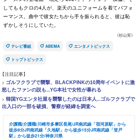
してももクロの4人が、楽天のユニフォームを着てパフォ
ーマンス。曲中で彼女たちから手を振られると、彼は恥
ずかしそうにしていた。
《杉山実》
テレビ番組
ABEMA
エンタメトピックス
トップトピックス
【注目記事】
>
ゴルフクラブで襲撃、BLACKPINKの10周年イベントに激
怒したファンの説も...YG本社で女性が暴れる
>
韓国YGエンタ社屋を襲撃したのは日本人...ゴルフクラブで
出入口の一部を破損、警察が経緯を調査へ
介護職/介護職/川崎市多摩区長尾/JR南武線「宿河原駅」から
徒歩8分JR南武線「久地駅」から徒歩15分JR南武線「登戸
駅」から徒歩21分/神奈川県