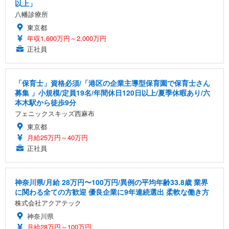
以上」
八幡診療所
東京都
年収1,600万円～2,000万円
正社員
「保育士」資格必須/「港区の企業主導型保育園で保育士さん
募集 」小規模/定員19名/年間休日120日以上/夏季休暇あり/六
本木駅から徒歩9分
フェニックスキッズ西麻布
東京都
月給25万円～40万円
正社員
神奈川県/月給 28万円〜100万円/異例の平均年齢33.8歳 業界
に関わる全ての方歓迎 優良企業に9年連続選出 柔軟な働き方
株式会社アクアテック
神奈川県
月給28万円～100万円