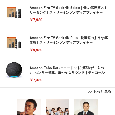
Amazon Fire TV Stick 4K Select | 4Kの高画質スト
リーミング | ストリーミングメディアプレイヤー
￥7,980
Amazon Fire TV Stick 4K Plus | 映画館のような4K
体験 | ストリーミングメディアプレイヤー
￥9,980
Amazon Echo Dot (エコードット) 第5世代 - Alex
a、センサー搭載、鮮やかなサウンド｜チャコール
￥7,480
>> もっと見る
[EdoErgo] オフィスチェア 椅子 テレワーク 疲れな
EIZO ビジネス向けプレミアムモニター | FlexScan
Amazonベーシック ペットシーツ 薄型 レギュラー 1
い 跳ね上げ式アームレスト コンパクト 約105度ロッ
EV3240X-WT | 31.5型4K UHD・USB Type-C・ホワ
回使い捨て 無香料 ホワイト 300枚
キング pc 事務椅子 360度回転 座面昇降 強化ナイロ
イト