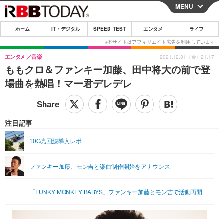
MENU
CLOSE
ホーム
IT・デジタル
SPEED TEST
エンタメ
ライフ
ホーム
IT・デジタル
エンタメ
音楽
2021.12.31（金）21:17
ももクロ＆ファンキー加藤、田中将大の前で登
IT・デジタルTOP
スマートフォン
SPEED TEST
場曲を熱唱！マー君デレデレ
ネタ
ガジェット・ツール
エンタメ
ショッピング
その他
エンタメTOP
映画・ドラマ
ライフ
注目記事
韓流・K-POP
韓国・芸能
ライフTOP
グルメ
リリース一覧
10G光回線導入レポ
音楽
スポーツ
ペット
ショッピング
プッシュ通知の停止方法
ファンキー加藤、モン吉と楽曲制作開始をアナウンス
グラビア
ブログ
その他
ショッピング
その他
「FUNKY MONKEY BABYS」ファンキー加藤とモン吉で活動再開