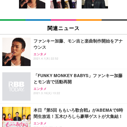
ン樹脂ベース 通気性メッシュ 在宅ワーク H-WY01
￥3,373
￥5,699
￥105,595
(黒網+黒枠+黒足)
EIZO ビジネス向けプレミアムモニター | FlexScan
SIHOO B100 オフィスチェア／デスクチェア メッシ
Amazonベーシック ペットシーツ 厚型 ワイド 42枚
EV2740X-WT | 27.0型4K UHD・USB Type-C・ホワ
ュチェア 人間工学 疲れない ブラック
x2袋(84枚) ホワイト(吸収面:ライトブルー)
関連ニュース
イト
￥27,999
￥3,234
￥109,572
ファンキー加藤、モン吉と楽曲制作開始をアナ
ウンス
Sezlife オフィスチェア デスクチェア 疲れない テレ
【純正品】27"ゲーミングモニター DualSense 充電
ネオ・ルーライフ ネオ・オムツ L 中型犬用 26枚入
エンタメ
ワーク チェア 強化バックレスト 30度ロッキング機
2021.4.1(木) 22:52
フック付き（CFI-ZDM1J）
り 単品
能 人間工学 椅子 腰サポート 90度跳ね上げ式アーム
レスト 3Dヘッドレスト ハンガー付き 高反発クッシ
￥49,979
￥1,800
￥7,680
ョン PCチェア 通気性メッシュ ゲーミング/勉強/事
「FUNKY MONKEY BABYS」ファンキー加藤
務用 おしゃれ パソコンチェア (ブラック)
とモン吉で活動再開
Sezlife オフィスチェア デスクチェア 疲れない テレ
【整備済み品】Dell E2724HS 27インチ 液晶モニタ
Smart Basic(スマートベーシック) 【Amazon.co.jp
エンタメ
ワーク チェア 強化バックレスト 30度ロッキング機
ー フルHD（1920×1080）VA 非光沢 HDMI/DisplayP
限定】 Smart Basic アイリスオーヤマ ペットシーツ
2021.3.16(火) 13:22
能 人間工学 椅子 腰サポート 90度跳ね上げ式アーム
ort/VGA スピーカー内蔵 高さ調整 スイベル VESA対
超厚型 お徳用 ワイド 100枚入 (x 1) (ケース販売)
レスト 3Dヘッドレスト ハンガー付き 高反発クッシ
応 ComfortView ビジネス向け
￥7,680
￥15,800
￥3,670
ョン PCチェア 通気性メッシュ ゲーミング/勉強/事
本日『第5回 ももいろ歌合戦』がABEMAで8時
務用 おしゃれ パソコンチェア (ホワイト)
間生放送！五木ひろしら豪華ゲストが大集結！
ANDWINT オフィスチェア デスクチェア 肘なし メ
【MiniLED/24.5inch/280Hz/FHD】GRAPHT THE S
アイリスオーヤマ ペットシーツ 超厚型 お徳用 レギ
ッシュ 通気性 ランバーサポート付き 腰サポート ガ
HOOTER Gaming Monitor 24” Essential ゲーミン
エンタメ
ュラー 200枚入【Amazon.co.jp限定】