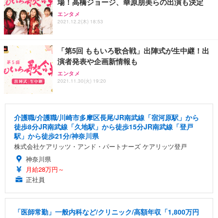
場！高橋ジョージ、華原朋美らの出演も決定
エンタメ
2021.12.2(木) 18:53
「第5回 ももいろ歌合戦」出陣式が生中継！出
演者発表や企画新情報も
エンタメ
2021.11.30(火) 19:20
介護職/介護職/川崎市多摩区長尾/JR南武線「宿河原駅」から
徒歩8分JR南武線「久地駅」から徒歩15分JR南武線「登戸
駅」から徒歩21分/神奈川県
株式会社ケアリッツ・アンド・パートナーズ ケアリッツ登戸
神奈川県
月給28万円～
正社員
「医師常勤」一般内科など/クリニック/高額年収「1,800万円