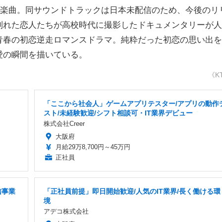
た楽曲。同サウンドトラックは日本未配信のため、今後のリ
別れた恋人たちが高校時代に撮影したドキュメンタリーが人
青春の初恋逆走ロマンスドラマ。純粋だった初恋の思い出を
愛の瞬間を描いている。
《K
「ここから社会人」ゲームアプリテスター/アプリの動作
スト/未経験歓迎/シフト相談可・IT業界デビュー
株式会社Creer
大阪府
月給29万8,700円～45万円
正社員
信事業
「正社員前提」即日開始歓迎/人気のIT業界/長く働ける環
境
アデコ株式会社