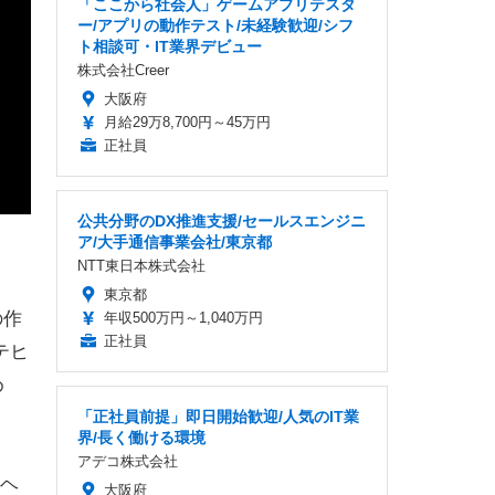
「ここから社会人」ゲームアプリテスタ
ー/アプリの動作テスト/未経験歓迎/シフ
ト相談可・IT業界デビュー
株式会社Creer
大阪府
月給29万8,700円～45万円
正社員
公共分野のDX推進支援/セールスエンジニ
ア/大手通信事業会社/東京都
NTT東日本株式会社
東京都
の作
年収500万円～1,040万円
正社員
テヒ
め
「正社員前提」即日開始歓迎/人気のIT業
界/長く働ける環境
アデコ株式会社
ヘ
大阪府