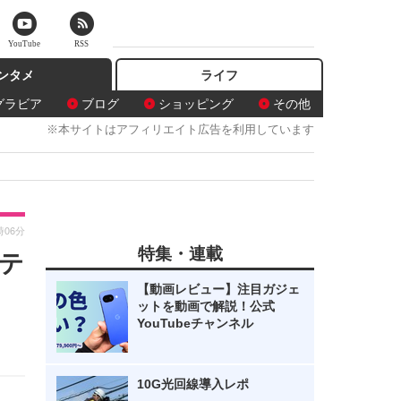
YouTube
RSS
ンタメ
ライフ
グラビア
ブログ
ショッピング
その他
※本サイトはアフィリエイト広告を利用しています
時06分
特集・連載
テ
【動画レビュー】注目ガジェ
ットを動画で解説！公式
YouTubeチャンネル
10G光回線導入レポ