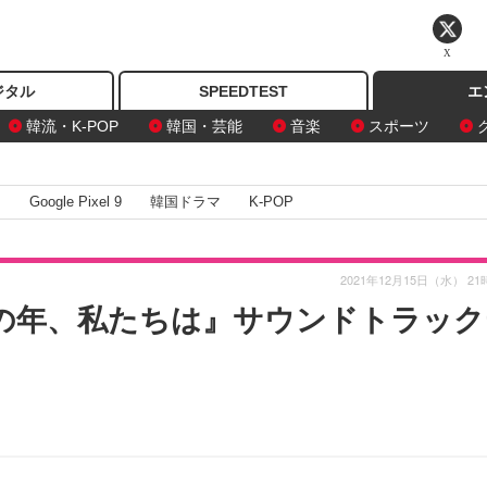
X
ジタル
SPEEDTEST
エ
韓流・K-POP
韓国・芸能
音楽
スポーツ
I
Google Pixel 9
韓国ドラマ
K-POP
2021年12月15日（水） 21
その年、私たちは』サウンドトラック