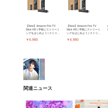
【New】Amazon Fire TV
【New】Amazon Fire TV
Stick HD | 手軽にストリーミ
Stick HD | 手軽にストリーミ
ングをはじめよう | ストリー
ングをはじめよう | ストリー
ミングメディアプレイヤー
ミングメディアプレイヤー
￥6,980
￥6,980
関連ニュース
EIZO ビジネス向けプレミア
EIZO ビジネス向けプレミア
【純
[EdoErgo] オフィスチェア 椅
Amazonベーシック ペットシ
SIHOO B100 オフィスチェア
Amazonベーシック ペットシ
ムモニター | FlexScan
ムモニター | FlexScan
ニタ
子 テレワーク 疲れない 跳ね
ーツ 薄型 レギュラー 1回使い
／デスクチェア メッシュチェ
ーツ 厚型 ワイド 42枚x2袋(84
EV3240X-WT | 31.5型4K
EV2740X-WT | 27.0型4K
ク付
上げ式アームレスト コンパク
捨て 無香料 ホワイト 300枚
ア 人間工学 疲れない ブラッ
枚) ホワイト(吸収面:ライトブ
UHD・USB Type-C・ホワイ
UHD・USB Type-C・ホワイ
ト 約105度ロッキング pc 事務
￥105,595
￥109,572
ク
ルー)
￥4