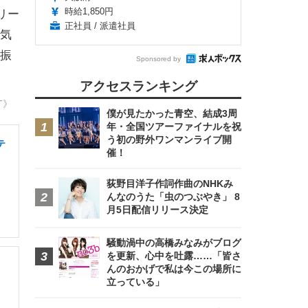
時給1,850円
リー
正社員 / 派遣社員
気
振
Sponsored by
アクセスランキング
T》
僕が見たかった青空、結成3周
年・全国ツアーファイナルを祝
う初の野外ワンマンライブ開
テ
催！
荻野目洋子作詞作曲のNHKみ
んなのうた「虫のつぶやき」 8
月5日配信リリース決定
騒動渦中の高橋みなみがブログ
を更新、心中を吐露……「皆さ
んのおかげで私は今この場所に
立っている」