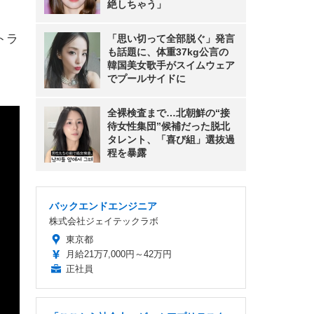
絶しちゃう」
トラ
「思い切って全部脱ぐ」発言
も話題に、体重37kg公言の
韓国美女歌手がスイムウェア
でプールサイドに
全裸検査まで…北朝鮮の“接
待女性集団”候補だった脱北
タレント、「喜び組」選抜過
程を暴露
バックエンドエンジニア
株式会社ジェイテックラボ
東京都
月給21万7,000円～42万円
正社員