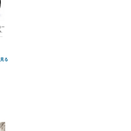
エコー
xa、
な
と見る
FHD】
ェ
ット
 メ
レギ
 ゲ
ーサ
ンチ
 ガ