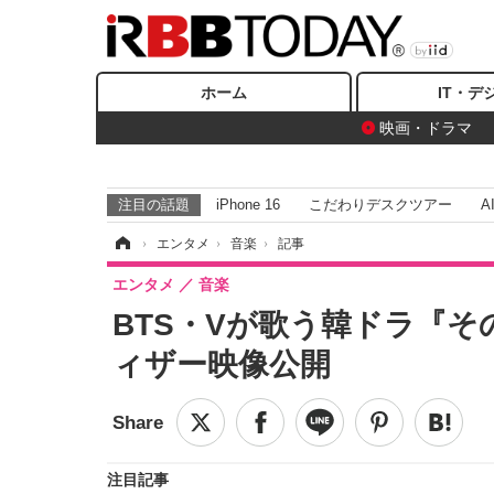
ホーム
IT・デ
映画・ドラマ
注目の話題
iPhone 16
こだわりデスクツアー
A
ホーム
›
エンタメ
›
音楽
›
記事
エンタメ
音楽
BTS・Vが歌う韓ドラ『
ィザー映像公開
注目記事