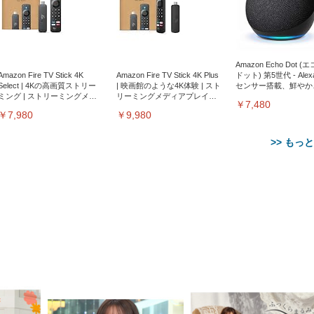
Amazon Echo Dot (
Amazon Fire TV Stick 4K
Amazon Fire TV Stick 4K Plus
ドット) 第5世代 - Ale
Select | 4Kの高画質ストリー
| 映画館のような4K体験 | スト
センサー搭載、鮮やか
ミング | ストリーミングメデ
リーミングメディアプレイヤ
サウンド｜チャコール
￥7,480
ィアプレイヤー
ー
￥7,980
￥9,980
>> もっ
【整備済み品】Dell
【MiniLED/24.5inch/280Hz/
正品】27"ゲーミングモ
ANDWINT オフィスチ
アイリスオーヤマ ペ
Sezlife オフィスチェア デスク
ネオ・ルーライフ ネオ・オム
E2724HS 27インチ 液晶モ
Sezlife オフィスチェア デスク
Smart Basic(スマートベーシ
GRAPHT THE SHOOTER
ー DualSense 充電フッ
ア デスクチェア 肘なし
シーツ 超厚型 お徳用 
チェア 疲れない テレワーク
ツ L 中型犬用 26枚入り 単品
ニター フル
チェア 疲れない テレワーク
ック) 【Amazon.co.jp限定】
Gaming Monitor 24” Essential
き（CFI-ZDM1J）
ッシュ 通気性 ランバ
ュラー 200枚入
チェア 強化バックレスト 30
HD（1920×1080）VA 非光
チェア 強化バックレスト 30度
Smart Basic アイリスオーヤマ
ーミングモニター QD 24.5イ
ポート付き 腰サポート
【Amazon.co.jp限定】
￥1,800
￥15,800
￥34,980
9,979
度ロッキング機能 人間工学 椅
沢 HDMI/DisplayPort/VGA
ロッキング機能 人間工学 椅子
ペットシーツ 超厚型 お徳用
￥4,139