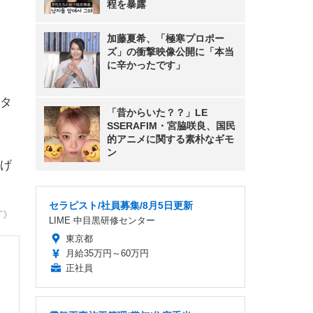
程を暴露
加藤夏希、「極寒プロポー
ズ」の衝撃映像公開に「本当
に辛かったです」
、
タ
「昔からいた？？」LE
SSERAFIM・宮脇咲良、国民
的アニメに関する素朴なギモ
ン
げ
セラピスト/社員募集/8月5日更新
T》
LIME 中目黒研修センター
東京都
月給35万円～60万円
正社員