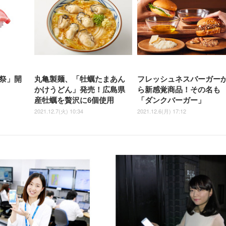
祭」開
丸亀製麺、「牡蠣たまあん
フレッシュネスバーガー
かけうどん」発売！広島県
ら新感覚商品！その名も
産牡蠣を贅沢に6個使用
「ダンクバーガー」
2021.12.7(火) 10:34
2021.12.6(月) 17:12