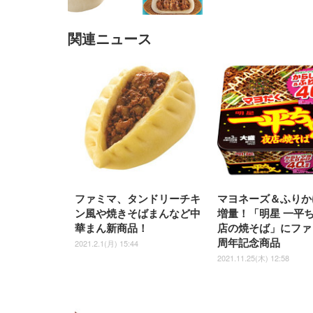
関連ニュース
EIZO ビジネス向けプレミア
EIZO ビジネス向けプレミア
【純
[EdoErgo] オフィスチェア 椅
Amazonベーシック ペットシ
SIHOO B100 オフィスチェア
Amazonベーシック ペットシ
ムモニター | FlexScan
ムモニター | FlexScan
ニタ
子 テレワーク 疲れない 跳ね
ーツ 薄型 レギュラー 1回使い
／デスクチェア メッシュチェ
ーツ 厚型 ワイド 42枚x2袋(84
EV3240X-WT | 31.5型4K
EV2740X-WT | 27.0型4K
ク付
上げ式アームレスト コンパク
捨て 無香料 ホワイト 300枚
ア 人間工学 疲れない ブラッ
枚) ホワイト(吸収面:ライトブ
UHD・USB Type-C・ホワイ
UHD・USB Type-C・ホワイ
ト 約105度ロッキング pc 事務
￥105,595
￥109,572
ク
ルー)
￥4
ト
ト
￥5,699
￥3,373
￥27,999
￥3,234
椅子 360度回転 座面昇降 強化
ナイロン樹脂ベース 通気性メ
ッシュ 在宅ワーク H-
WY01(黒網+黒枠+黒足)
ファミマ、タンドリーチキ
マヨネーズ＆ふりか
ン風や焼きそばまんなど中
増量！「明星 一平ち
華まん新商品！
店の焼そば」にファ
周年記念商品
2021.2.1(月) 15:44
2021.11.25(木) 12:58