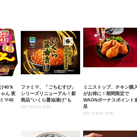
【整備済み品】Dell
【MiniLED/24.5inch/280Hz/
正品】27"ゲーミングモ
ANDWINT オフィスチ
アイリスオーヤマ ペ
Sezlife オフィスチェア デスク
ネオ・ルーライフ ネオ・オム
E2724HS 27インチ 液晶モ
Sezlife オフィスチェア デスク
Smart Basic(スマートベーシ
GRAPHT THE SHOOTER
ー DualSense 充電フッ
ア デスクチェア 肘なし
シーツ 超厚型 お徳用 
チェア 疲れない テレワーク
ツ L 中型犬用 26枚入り 単品
ニター フル
チェア 疲れない テレワーク
ック) 【Amazon.co.jp限定】
Gaming Monitor 24” Essential
き（CFI-ZDM1J）
ッシュ 通気性 ランバ
ュラー 200枚入
チェア 強化バックレスト 30
HD（1920×1080）VA 非光
チェア 強化バックレスト 30度
Smart Basic アイリスオーヤマ
ーミングモニター QD 24.5イ
ポート付き 腰サポート
【Amazon.co.jp限定】
￥1,800
￥15,800
￥34,980
9,979
度ロッキング機能 人間工学 椅
沢 HDMI/DisplayPort/VGA
ロッキング機能 人間工学 椅子
ペットシーツ 超厚型 お徳用
￥4,139
￥3,731
1ms FHD 量子ドット 残像低減
ス圧無段階昇降 360度
￥7,680
￥7,680
￥3,670
子 腰サポート 90度跳ね上げ
スピーカー内蔵 高さ調整 ス
腰サポート 90度跳ね上げ式ア
ワイド 100枚入 (x 1) (ケース
年保証 | 輝点保証 | 日本メーカ
転 キャスター付き コ
式アームレスト 3Dヘッドレス
イベル VESA対応
ームレスト 3Dヘッドレスト
販売)
クト 幅52×奥行58.5×
ト ハンガー付き 高反発クッシ
ComfortView ビジネス向け
ハンガー付き 高反発クッショ
84～96cm テレワーク
ョン PCチェア 通気性メッシ
ン PCチェア 通気性メッシュ
宅勤務 ブラック
ュ ゲーミング/勉強/事務用 お
ゲーミング/勉強/事務用 おし
しゃれ パソコンチェア (ブラ
ゃれ パソコンチェア (ホワイ
ック)
ト)
け40％
ファミマ、「ごちむすび」
ミニストップ、チキン購
ゃん 夜
シリーズリニューアル！新
がお得に！期間限定で
ミマ40
商品“いくら醤油漬け”も
WAONボーナスポイント
呈
2021.10.4(月) 16:39
2021.12.9(木) 16:56