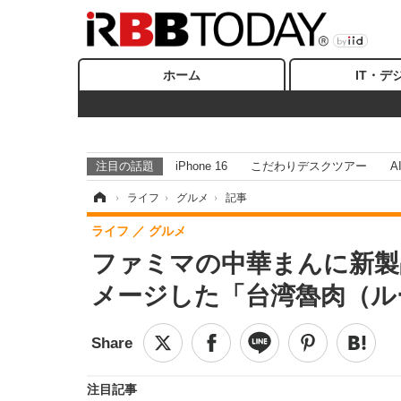
ホーム
IT・デ
注目の話題
iPhone 16
こだわりデスクツアー
A
ホーム
›
ライフ
›
グルメ
›
記事
ライフ
グルメ
ファミマの中華まんに新製
メージした「台湾魯肉（ル
注目記事