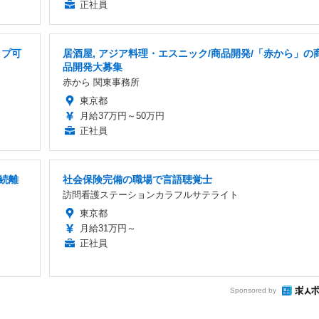
正社員
ップ可
居酒屋, アジア料理・エスニック/商品開発/「赤から」の
品開発大募集
赤から 関東事務所
東京都
月給37万円～50万円
正社員
続離
社会保険完備の職場で言語聴覚士
訪問看護ステーションカラフルサテライト
東京都
月給31万円～
正社員
Sponsored by