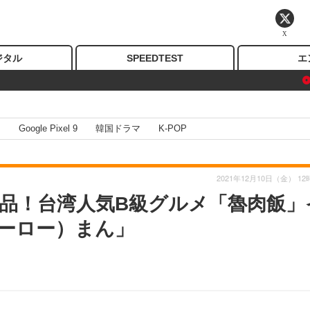
X
ジタル
SPEEDTEST
エ
I
Google Pixel 9
韓国ドラマ
K-POP
2021年12月10日（金） 12
品！台湾人気B級グルメ「魯肉飯」
ーロー）まん」