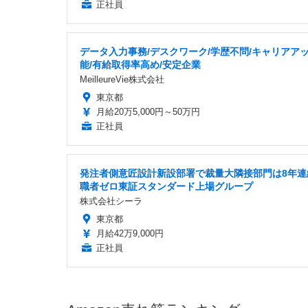
正社員
データ入力事務/デスクワーク/学歴不問/キャリアア
能/有給取得率高め/安定企業
MeilleureVie株式会社
東京都
月給20万5,000円～50万円
正社員
発注者側意匠設計新設部署で裁量大隣接部門は8年連
職者ゼロ東証スタンダード上場グループ
株式会社シーラ
東京都
月給42万9,000円
正社員