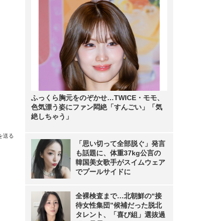
ふっくら胸元をのぞかせ…TWICE・モモ、
色気漂う姿にファン悶絶「すんごい」「気
絶しちゃう」
を送る
「思い切って全部脱ぐ」発言
も話題に、体重37kg公言の
韓国美女歌手がスイムウェア
でプールサイドに
全裸検査まで…北朝鮮の“接
待女性集団”候補だった脱北
タレント、「喜び組」選抜過