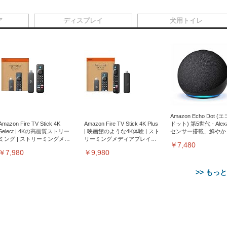
ア
ディスプレイ
犬用トイレ
Amazon Echo Dot (
Amazon Fire TV Stick 4K
Amazon Fire TV Stick 4K Plus
ドット) 第5世代 - Ale
Select | 4Kの高画質ストリー
| 映画館のような4K体験 | スト
センサー搭載、鮮やか
ミング | ストリーミングメデ
リーミングメディアプレイヤ
サウンド｜チャコール
￥7,480
ィアプレイヤー
ー
￥7,980
￥9,980
>> もっ