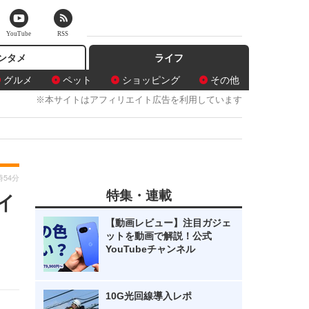
YouTube
RSS
ンタメ
ライフ
グルメ
ペット
ショッピング
その他
※本サイトはアフィリエイト広告を利用しています
時54分
特集・連載
イ
【動画レビュー】注目ガジェ
ットを動画で解説！公式
YouTubeチャンネル
10G光回線導入レポ