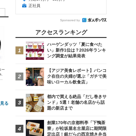
正社員
Sponsored by
アクセスランキング
ハーゲンダッツ「夏に食べた
い」新作1位は？2026年ランキ
ング調査が結果発表
エコー
【アジア美食レポート】バンコ
xa、
ク在住の夫婦が選ぶ「ガチで美
な
味いローカル飲食店」
都内で買える絶品「だし巻きサ
ンド」5選！老舗の名店から話
と見る
題の新店まで
創業170年の京都料亭「下鴨茶
寮」が松坂屋名古屋店に期間限
定出店！銀だらの西京焼き弁当