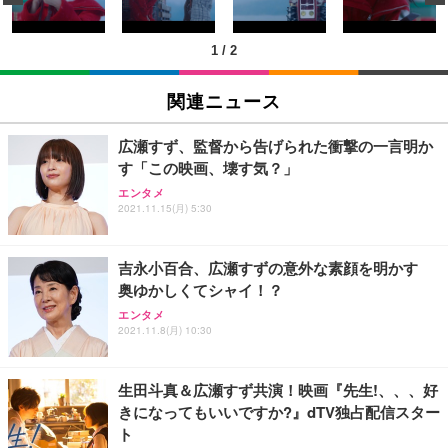
ン樹脂ベース 通気性メッシュ 在宅ワーク H-WY01
￥3,373
￥5,699
￥105,595
(黒網+黒枠+黒足)
1
/
2
EIZO ビジネス向けプレミアムモニター | FlexScan
SIHOO B100 オフィスチェア／デスクチェア メッシ
Amazonベーシック ペットシーツ 厚型 ワイド 42枚
EV2740X-WT | 27.0型4K UHD・USB Type-C・ホワ
ュチェア 人間工学 疲れない ブラック
x2袋(84枚) ホワイト(吸収面:ライトブルー)
関連ニュース
イト
￥27,999
￥3,234
￥109,572
広瀬すず、監督から告げられた衝撃の一言明か
す「この映画、壊す気？」
Sezlife オフィスチェア デスクチェア 疲れない テレ
【純正品】27"ゲーミングモニター DualSense 充電
ネオ・ルーライフ ネオ・オムツ L 中型犬用 26枚入
エンタメ
ワーク チェア 強化バックレスト 30度ロッキング機
2021.11.15(月) 5:30
フック付き（CFI-ZDM1J）
り 単品
能 人間工学 椅子 腰サポート 90度跳ね上げ式アーム
レスト 3Dヘッドレスト ハンガー付き 高反発クッシ
￥49,979
￥1,800
￥7,680
ョン PCチェア 通気性メッシュ ゲーミング/勉強/事
吉永小百合、広瀬すずの意外な素顔を明かす
務用 おしゃれ パソコンチェア (ブラック)
奥ゆかしくてシャイ！？
Sezlife オフィスチェア デスクチェア 疲れない テレ
【整備済み品】Dell E2724HS 27インチ 液晶モニタ
Smart Basic(スマートベーシック) 【Amazon.co.jp
エンタメ
ワーク チェア 強化バックレスト 30度ロッキング機
ー フルHD（1920×1080）VA 非光沢 HDMI/DisplayP
限定】 Smart Basic アイリスオーヤマ ペットシーツ
2021.11.8(月) 10:30
能 人間工学 椅子 腰サポート 90度跳ね上げ式アーム
ort/VGA スピーカー内蔵 高さ調整 スイベル VESA対
超厚型 お徳用 ワイド 100枚入 (x 1) (ケース販売)
レスト 3Dヘッドレスト ハンガー付き 高反発クッシ
応 ComfortView ビジネス向け
￥7,680
￥15,800
￥3,670
ョン PCチェア 通気性メッシュ ゲーミング/勉強/事
生田斗真＆広瀬すず共演！映画『先生!、、、好
務用 おしゃれ パソコンチェア (ホワイト)
きになってもいいですか?』dTV独占配信スター
ANDWINT オフィスチェア デスクチェア 肘なし メ
【MiniLED/24.5inch/280Hz/FHD】GRAPHT THE S
アイリスオーヤマ ペットシーツ 超厚型 お徳用 レギ
ト
ッシュ 通気性 ランバーサポート付き 腰サポート ガ
HOOTER Gaming Monitor 24” Essential ゲーミン
ュラー 200枚入【Amazon.co.jp限定】