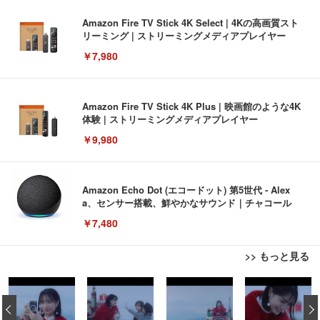
Amazon Fire TV Stick 4K Select | 4Kの高画質スト
リーミング | ストリーミングメディアプレイヤー
￥7,980
Amazon Fire TV Stick 4K Plus | 映画館のような4K
体験 | ストリーミングメディアプレイヤー
￥9,980
Amazon Echo Dot (エコードット) 第5世代 - Alex
a、センサー搭載、鮮やかなサウンド｜チャコール
￥7,480
>> もっと見る
[EdoErgo] オフィスチェア 椅子 テレワーク 疲れな
EIZO ビジネス向けプレミアムモニター | FlexScan
Amazonベーシック ペットシーツ 薄型 レギュラー 1
い 跳ね上げ式アームレスト コンパクト 約105度ロッ
EV3240X-WT | 31.5型4K UHD・USB Type-C・ホワ
‹
回使い捨て 無香料 ホワイト 300枚
キング pc 事務椅子 360度回転 座面昇降 強化ナイロ
イト