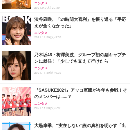
ス圧無段階昇降 360度回転 キャスター付き コンパク
グモニター QD 24.5インチ 1ms FHD 量子ドット 残
エンタメ
ト 幅52×奥行58.5×高さ84～96cm テレワーク 在宅
像低減 (3年保証 | 輝点保証 | 日本メーカー)
￥3,731
2021.9.9(木) 20:39
￥4,139
￥34,980
勤務 ブラック
渋谷凪咲、「24時間大喜利」を振り返る「手応
えが全くなかった」
エンタメ
2021.11.30(火) 9:38
乃木坂46・梅澤美波、グループ初の副キャプテ
ンに就任！「少しでも支えて行けたら」
エンタメ
2021.11.30(火) 9:33
『SASUKE2021』アッコ軍団が今年も参戦！そ
のメンバーは......？
エンタメ
2021.11.30(火) 5:30
大黒摩季、“実在しない”説の真相を明かす「出