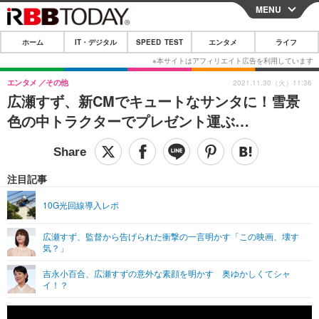
MENU
CLOSE
ホーム
IT・デジタル
SPEED TEST
エンタメ
ライフ
ホーム
IT・デジタル
エンタメ
その他
2021.11.30（火）11:36
広瀬すず、新CMでキュートなサンタに！雪景
IT・デジタルTOP
スマートフォン
SPEED TEST
色の中トラクターでプレゼント運ぶ…
ネタ
ガジェット・ツール
エンタメ
ショッピング
その他
エンタメTOP
映画・ドラマ
ライフ
注目記事
韓流・K-POP
韓国・芸能
ライフTOP
グルメ
リリース一覧
10G光回線導入レポ
音楽
スポーツ
ペット
ショッピング
プッシュ通知の停止方法
広瀬すず、監督から告げられた衝撃の一言明かす「この映画、壊す
気？」
グラビア
ブログ
その他
吉永小百合、広瀬すずの意外な素顔を明かす 奥ゆかしくてシャ
ショッピング
その他
イ！？