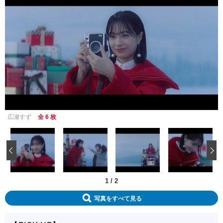
広瀬すず
全 6 枚
‹
1
/
2
写真をすべて見る