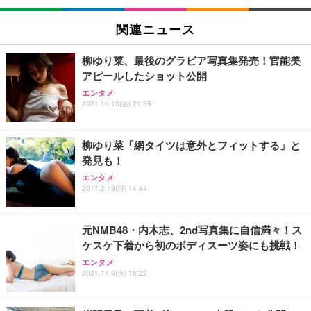
EIZO ビジネス向けプレミアムモニター | FlexScan
SIHOO B100 オフィスチェア／デスクチェア メッシ
Amazonベーシック ペットシーツ 厚型 ワイド 42枚
EV2740X-WT | 27.0型4K UHD・USB Type-C・ホワ
ュチェア 人間工学 疲れない ブラック
x2袋(84枚) ホワイト(吸収面:ライトブルー)
関連ニュース
イト
￥27,999
￥3,234
￥109,572
柳ゆり菜、最後のグラビア写真集発売！官能美
アピールしたショット公開
Sezlife オフィスチェア デスクチェア 疲れない テレ
【純正品】27"ゲーミングモニター DualSense 充電
ネオ・ルーライフ ネオ・オムツ L 中型犬用 26枚入
エンタメ
ワーク チェア 強化バックレスト 30度ロッキング機
フック付き（CFI-ZDM1J）
り 単品
2021.10.15(金) 21:39
能 人間工学 椅子 腰サポート 90度跳ね上げ式アーム
レスト 3Dヘッドレスト ハンガー付き 高反発クッシ
￥49,979
￥1,800
￥7,680
ョン PCチェア 通気性メッシュ ゲーミング/勉強/事
柳ゆり菜「網タイツは意外とフィットする」と
務用 おしゃれ パソコンチェア (ブラック)
発見も！
Sezlife オフィスチェア デスクチェア 疲れない テレ
【整備済み品】Dell E2724HS 27インチ 液晶モニタ
Smart Basic(スマートベーシック) 【Amazon.co.jp
エンタメ
ワーク チェア 強化バックレスト 30度ロッキング機
ー フルHD（1920×1080）VA 非光沢 HDMI/DisplayP
限定】 Smart Basic アイリスオーヤマ ペットシーツ
2017.2.19(日) 14:44
能 人間工学 椅子 腰サポート 90度跳ね上げ式アーム
ort/VGA スピーカー内蔵 高さ調整 スイベル VESA対
超厚型 お徳用 ワイド 100枚入 (x 1) (ケース販売)
レスト 3Dヘッドレスト ハンガー付き 高反発クッシ
応 ComfortView ビジネス向け
￥7,680
￥15,800
￥3,670
ョン PCチェア 通気性メッシュ ゲーミング/勉強/事
元NMB48・内木志、2nd写真集に自信満々！ス
務用 おしゃれ パソコンチェア (ホワイト)
ケスケ下着から初のボディスーツ姿にも挑戦！
ANDWINT オフィスチェア デスクチェア 肘なし メ
【MiniLED/24.5inch/280Hz/FHD】GRAPHT THE S
アイリスオーヤマ ペットシーツ 超厚型 お徳用 レギ
ッシュ 通気性 ランバーサポート付き 腰サポート ガ
HOOTER Gaming Monitor 24” Essential ゲーミン
エンタメ
ュラー 200枚入【Amazon.co.jp限定】
ス圧無段階昇降 360度回転 キャスター付き コンパク
グモニター QD 24.5インチ 1ms FHD 量子ドット 残
2021.11.9(火) 16:22
ト 幅52×奥行58.5×高さ84～96cm テレワーク 在宅
像低減 (3年保証 | 輝点保証 | 日本メーカー)
￥3,731
￥4,139
￥34,980
勤務 ブラック