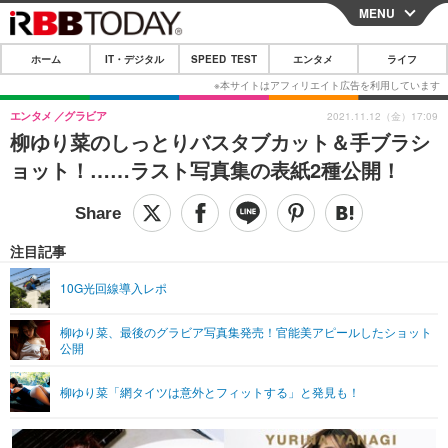
MENU
CLOSE
ホーム
IT・デジタル
SPEED TEST
エンタメ
ライフ
ホーム
IT・デジタル
エンタメ
グラビア
2021.11.12（金）17:09
柳ゆり菜のしっとりバスタブカット＆手ブラシ
IT・デジタルTOP
スマートフォン
SPEED TEST
ョット！……ラスト写真集の表紙2種公開！
ネタ
ガジェット・ツール
エンタメ
ショッピング
その他
エンタメTOP
映画・ドラマ
ライフ
注目記事
韓流・K-POP
韓国・芸能
ライフTOP
グルメ
リリース一覧
10G光回線導入レポ
音楽
スポーツ
ペット
ショッピング
プッシュ通知の停止方法
柳ゆり菜、最後のグラビア写真集発売！官能美アピールしたショット
公開
グラビア
ブログ
その他
ショッピング
その他
柳ゆり菜「網タイツは意外とフィットする」と発見も！