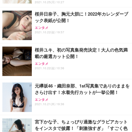
2021.10.25(月) 10:27
桜井日奈子、胸元大胆に！2022年カレンダーブ
ック表紙が公開！
エンタメ
2021.10.22(金) 19:57
桜井ユキ、初の写真集発売決定！大人の色気満
載の厳選カット公開！
エンタメ
2021.10.22(金) 10:36
元欅坂46・織田奈那、1st写真集でありのままを
さらけ出す！水着先行カットが一挙公開！
エンタメ
2021.10.21(木) 19:36
宮下かな子、ちょっぴり過激なグラビアカット
をインスタで披露！「刺激強すぎ」「すごく色