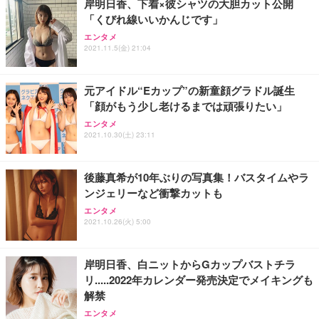
岸明日香、下着×彼シャツの大胆カット公開
「くびれ線いいかんじです」
エンタメ
2021.11.5(金) 21:04
元アイドル“Eカップ”の新童顔グラドル誕生
「顔がもう少し老けるまでは頑張りたい」
エンタメ
2021.10.30(土) 23:11
後藤真希が10年ぶりの写真集！バスタイムやラ
ンジェリーなど衝撃カットも
エンタメ
2021.10.26(火) 5:00
岸明日香、白ニットからGカップバストチラ
リ.....2022年カレンダー発売決定でメイキングも
解禁
エンタメ