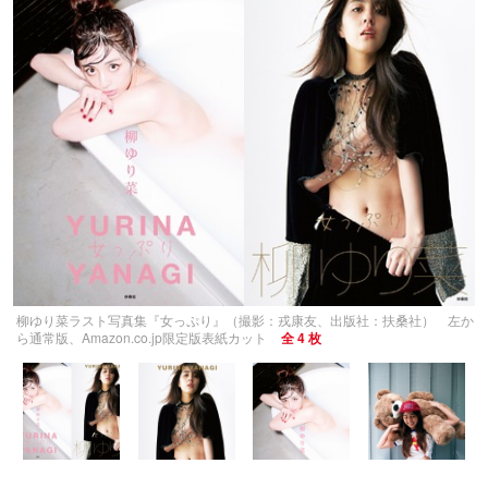
柳ゆり菜ラスト写真集『女っぷり』（撮影：戎康友、出版社：扶桑社） 左か
ら通常版、Amazon.co.jp限定版表紙カット
全 4 枚