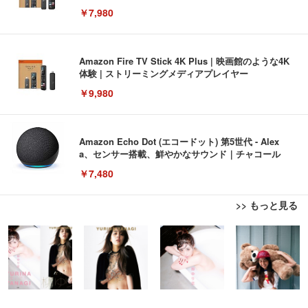
￥7,980
Amazon Fire TV Stick 4K Plus | 映画館のような4K
体験 | ストリーミングメディアプレイヤー
￥9,980
Amazon Echo Dot (エコードット) 第5世代 - Alex
a、センサー搭載、鮮やかなサウンド｜チャコール
￥7,480
>> もっと見る
[EdoErgo] オフィスチェア 椅子 テレワーク 疲れな
EIZO ビジネス向けプレミアムモニター | FlexScan
Amazonベーシック ペットシーツ 薄型 レギュラー 1
い 跳ね上げ式アームレスト コンパクト 約105度ロッ
EV3240X-WT | 31.5型4K UHD・USB Type-C・ホワ
回使い捨て 無香料 ホワイト 300枚
キング pc 事務椅子 360度回転 座面昇降 強化ナイロ
イト
ン樹脂ベース 通気性メッシュ 在宅ワーク H-WY01
￥3,373
￥5,699
￥105,595
(黒網+黒枠+黒足)