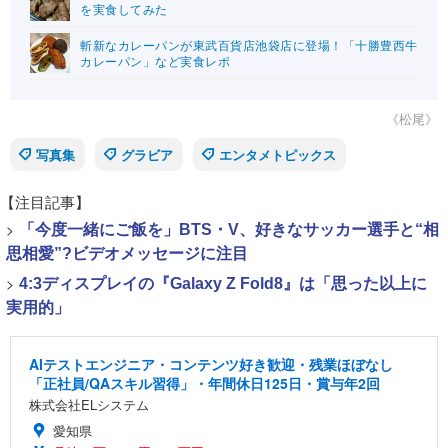
を実食してみた
斬新なカレーパンが東武百貨店池袋店に登場！「十勝豊西牛
カレーパン」など実食レポ
《松尾》
写真集
グラビア
エンタメトピックス
【注目記事】
>
「今度一緒にご飯を」BTS・V、好きなサッカー選手と“相
思相愛”?ビデオメッセージに注目
>
4:3ディスプレイの『Galaxy Z Fold8』は「思った以上に
実用的」
AIテストエンジニア・コンテンツ好き歓迎・残業ほぼなし
「正社員/QAスキル習得」・年間休日125日・賞与年2回
株式会社ELシステム
愛知県