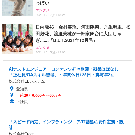
っぽい」
エンタメ
2021.10.17(日) 13:26
日向坂46・金村美玖、河田陽菜、丹生明里、松
田好花、渡邉美穂が一軒家舞台に大はしゃ
ぎ.......『B.L.T.2021年12月号』
エンタメ
2021.10.15(金) 19:08
AIテストエンジニア・コンテンツ好き歓迎・残業ほぼなし
「正社員/QAスキル習得」・年間休日125日・賞与年2回
株式会社ELシステム
愛知県
月給29万6,000円～50万円
正社員
「スピード内定」インフラエンジニア/IT基盤の要件定義・設
計
株式会社Creer