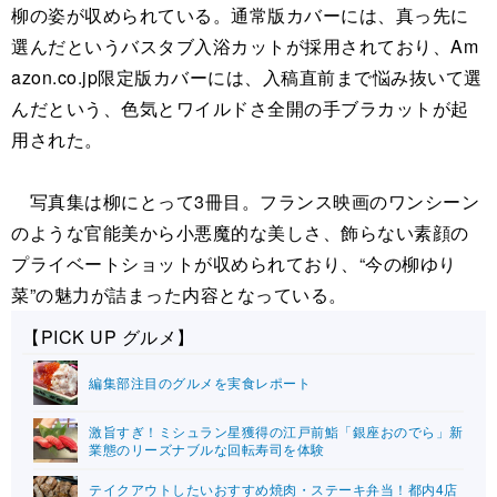
柳の姿が収められている。通常版カバーには、真っ先に
選んだというバスタブ入浴カットが採用されており、Am
azon.co.jp限定版カバーには、入稿直前まで悩み抜いて選
んだという、色気とワイルドさ全開の手ブラカットが起
用された。
写真集は柳にとって3冊目。フランス映画のワンシーン
のような官能美から小悪魔的な美しさ、飾らない素顔の
プライベートショットが収められており、“今の柳ゆり
菜”の魅力が詰まった内容となっている。
【PICK UP グルメ】
編集部注目のグルメを実食レポート
激旨すぎ！ミシュラン星獲得の江戸前鮨「銀座おのでら」新
業態のリーズナブルな回転寿司を体験
テイクアウトしたいおすすめ焼肉・ステーキ弁当！都内4店