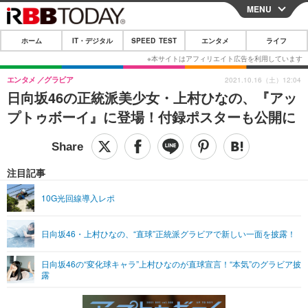
MENU
CLOSE
ホーム
IT・デジタル
SPEED TEST
エンタメ
ライフ
ホーム
IT・デジタル
エンタメ
グラビア
2021.10.16（土）12:04
日向坂46の正統派美少女・上村ひなの、『アッ
IT・デジタルTOP
スマートフォン
SPEED TEST
プトゥボーイ』に登場！付録ポスターも公開に
ネタ
ガジェット・ツール
エンタメ
ショッピング
その他
エンタメTOP
映画・ドラマ
ライフ
注目記事
韓流・K-POP
韓国・芸能
ライフTOP
グルメ
リリース一覧
10G光回線導入レポ
音楽
スポーツ
ペット
ショッピング
プッシュ通知の停止方法
日向坂46・上村ひなの、“直球”正統派グラビアで新しい一面を披露！
グラビア
ブログ
その他
日向坂46の“変化球キャラ”上村ひなのが直球宣言！“本気”のグラビア披
ショッピング
その他
露