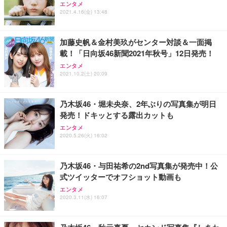
エンタメ
2021.4.16(金) 13:48
加藤史帆＆金村美玖がセンター対談＆一面掲
載！「日向坂46新聞2021年秋号」12日発売！
エンタメ
2021.10.2(土) 20:09
乃木坂46・堀未央奈、2年ぶりの写真集が明日
発売！ドキッとする露出カットも
エンタメ
2020.5.26(火) 16:02
乃木坂46・与田祐希の2nd写真集が発売中！公
式ツイッターでオフショット動画も
エンタメ
2020.3.11(水) 16:07