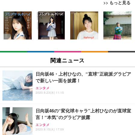
>> もっと見る
[EdoErgo] オフィスチェア 椅子 テレワーク 疲れな
EIZO ビジネス向けプレミアムモニター | FlexScan
Amazonベーシック ペットシーツ 薄型 レギュラー 1
い 跳ね上げ式アームレスト コンパクト 約105度ロッ
EV3240X-WT | 31.5型4K UHD・USB Type-C・ホワ
回使い捨て 無香料 ホワイト 300枚
キング pc 事務椅子 360度回転 座面昇降 強化ナイロ
イト
ン樹脂ベース 通気性メッシュ 在宅ワーク H-WY01
￥3,373
￥5,699
￥105,595
(黒網+黒枠+黒足)
EIZO ビジネス向けプレミアムモニター | FlexScan
SIHOO B100 オフィスチェア／デスクチェア メッシ
Amazonベーシック ペットシーツ 厚型 ワイド 42枚
EV2740X-WT | 27.0型4K UHD・USB Type-C・ホワ
ュチェア 人間工学 疲れない ブラック
x2袋(84枚) ホワイト(吸収面:ライトブルー)
関連ニュース
イト
￥27,999
￥3,234
￥109,572
日向坂46・上村ひなの、“直球”正統派グラビア
で新しい一面を披露！
Sezlife オフィスチェア デスクチェア 疲れない テレ
【純正品】27"ゲーミングモニター DualSense 充電
ネオ・ルーライフ ネオ・オムツ L 中型犬用 26枚入
エンタメ
ワーク チェア 強化バックレスト 30度ロッキング機
フック付き（CFI-ZDM1J）
り 単品
2020.9.23(水) 11:15
能 人間工学 椅子 腰サポート 90度跳ね上げ式アーム
レスト 3Dヘッドレスト ハンガー付き 高反発クッシ
￥49,979
￥1,800
￥7,680
ョン PCチェア 通気性メッシュ ゲーミング/勉強/事
日向坂46の“変化球キャラ”上村ひなのが直球宣
務用 おしゃれ パソコンチェア (ブラック)
言！“本気”のグラビア披露
Sezlife オフィスチェア デスクチェア 疲れない テレ
【整備済み品】Dell E2724HS 27インチ 液晶モニタ
Smart Basic(スマートベーシック) 【Amazon.co.jp
エンタメ
ワーク チェア 強化バックレスト 30度ロッキング機
ー フルHD（1920×1080）VA 非光沢 HDMI/DisplayP
限定】 Smart Basic アイリスオーヤマ ペットシーツ
2020.9.15(火) 17:09
能 人間工学 椅子 腰サポート 90度跳ね上げ式アーム
ort/VGA スピーカー内蔵 高さ調整 スイベル VESA対
超厚型 お徳用 ワイド 100枚入 (x 1) (ケース販売)