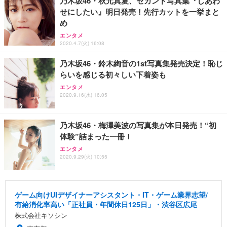
乃木坂46・秋元真夏、セカンド写真集『しあわ
せにしたい』明日発売！先行カットを一挙まと
め
エンタメ
2020.4.7(火) 16:08
乃木坂46・鈴木絢音の1st写真集発売決定！恥じ
らいを感じる初々しい下着姿も
エンタメ
2020.9.16(水) 16:05
乃木坂46・梅澤美波の写真集が本日発売！“初
体験”詰まった一冊！
エンタメ
2020.9.29(火) 10:55
ゲーム向けUIデザイナーアシスタント・IT・ゲーム業界志望/
有給消化率高い「正社員・年間休日125日」・渋谷区広尾
株式会社キソシン