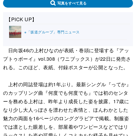
写真をすべて見る
【PICK UP】
※「坂道グループ」専門ニュース
日向坂46の上村ひなのが表紙・巻頭に登場する『アッ
プトゥボーイ』vol.308（ワニブックス）が22日に発売さ
れる。このほど、表紙、付録ポスターが公開となった。
上村の同誌登場は約1年ぶり。最新シングル『ってか』
のカップリング曲『何度でも何度でも』では初のセンタ
ーを務める上村は、昨年より成長した姿を披露。17歳に
なり少し大人っぽさを漂わせた表情と、ほんわかとした
魅力の両面を16ページのロンググラビアで掲載。制服姿
では凛とした眼差しを、部屋着やワンピースなどではリ
ラックスした姿や可愛らしくコミカルな様子を見せてい