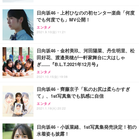
レスト 3Dヘッドレスト ハンガー付き 高反発クッシ
応 ComfortView ビジネス向け
￥7,680
￥15,800
￥3,670
ョン PCチェア 通気性メッシュ ゲーミング/勉強/事
日向坂46・上村ひなのの初センター楽曲「何度
務用 おしゃれ パソコンチェア (ホワイト)
でも何度でも」MV公開！
ANDWINT オフィスチェア デスクチェア 肘なし メ
【MiniLED/24.5inch/280Hz/FHD】GRAPHT THE S
アイリスオーヤマ ペットシーツ 超厚型 お徳用 レギ
ッシュ 通気性 ランバーサポート付き 腰サポート ガ
HOOTER Gaming Monitor 24” Essential ゲーミン
エンタメ
ュラー 200枚入【Amazon.co.jp限定】
ス圧無段階昇降 360度回転 キャスター付き コンパク
グモニター QD 24.5インチ 1ms FHD 量子ドット 残
2021.9.10(金) 11:21
ト 幅52×奥行58.5×高さ84～96cm テレワーク 在宅
像低減 (3年保証 | 輝点保証 | 日本メーカー)
￥3,731
￥4,139
￥34,980
勤務 ブラック
日向坂46・金村美玖、河田陽菜、丹生明里、松
田好花、渡邉美穂が一軒家舞台に大はしゃ
ぎ.......『B.L.T.2021年12月号』
エンタメ
2021.10.15(金) 19:08
日向坂46・齊藤京子「私のお尻は柔らかすぎ
て」、1st写真集でも肌感に自信
エンタメ
2021.1.19(火) 20:22
日向坂46・小坂菜緒、1st写真集発売決定！初の
水着姿も披露！