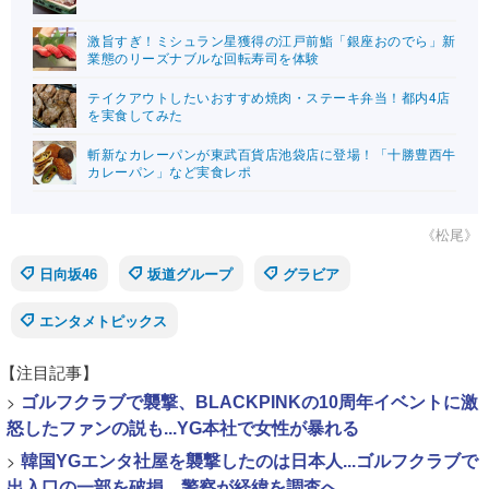
激旨すぎ！ミシュラン星獲得の江戸前鮨「銀座おのでら」新
業態のリーズナブルな回転寿司を体験
テイクアウトしたいおすすめ焼肉・ステーキ弁当！都内4店
を実食してみた
斬新なカレーパンが東武百貨店池袋店に登場！「十勝豊西牛
カレーパン」など実食レポ
《松尾》
日向坂46
坂道グループ
グラビア
エンタメトピックス
【注目記事】
>
ゴルフクラブで襲撃、BLACKPINKの10周年イベントに激
怒したファンの説も...YG本社で女性が暴れる
>
韓国YGエンタ社屋を襲撃したのは日本人...ゴルフクラブで
出入口の一部を破損、警察が経緯を調査へ