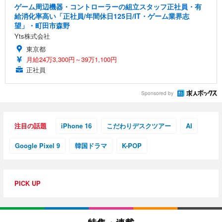
ゲーム周辺機器・コントローラーの組立スタッフ正社員・有
給消化率高い「正社員/年間休日125日/IT・ゲーム業界志
望」・町田市森野
Yts株式会社
東京都
月給24万3,300円～39万1,100円
正社員
Sponsored by
注目の話題
iPhone 16
こだわりデスクツアー
AI
Google Pixel 9
韓国ドラマ
K-POP
PICK UP
特集・連載