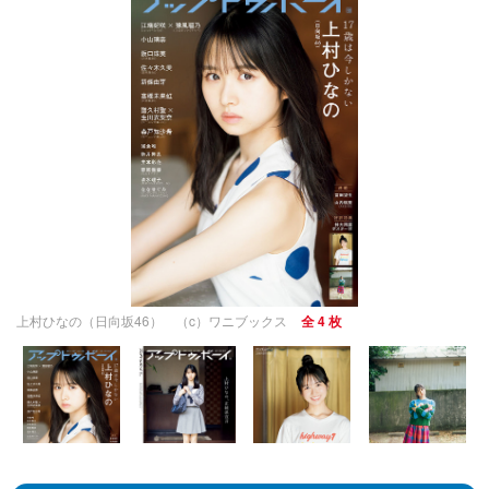
上村ひなの（日向坂46） （c）ワニブックス
全 4 枚