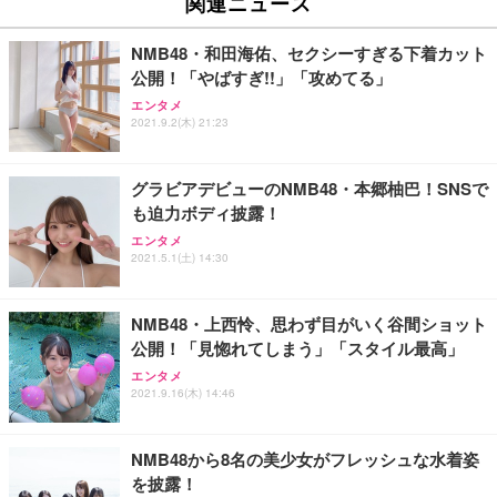
関連ニュース
イト
￥27,999
￥3,234
￥109,572
NMB48・和田海佑、セクシーすぎる下着カット
公開！「やばすぎ!!」「攻めてる」
Sezlife オフィスチェア デスクチェア 疲れない テレ
【純正品】27"ゲーミングモニター DualSense 充電
ネオ・ルーライフ ネオ・オムツ L 中型犬用 26枚入
エンタメ
ワーク チェア 強化バックレスト 30度ロッキング機
フック付き（CFI-ZDM1J）
り 単品
2021.9.2(木) 21:23
能 人間工学 椅子 腰サポート 90度跳ね上げ式アーム
レスト 3Dヘッドレスト ハンガー付き 高反発クッシ
￥49,979
￥1,800
￥7,680
ョン PCチェア 通気性メッシュ ゲーミング/勉強/事
グラビアデビューのNMB48・本郷柚巴！SNSで
務用 おしゃれ パソコンチェア (ブラック)
も迫力ボディ披露！
Sezlife オフィスチェア デスクチェア 疲れない テレ
【整備済み品】Dell E2724HS 27インチ 液晶モニタ
Smart Basic(スマートベーシック) 【Amazon.co.jp
エンタメ
ワーク チェア 強化バックレスト 30度ロッキング機
ー フルHD（1920×1080）VA 非光沢 HDMI/DisplayP
限定】 Smart Basic アイリスオーヤマ ペットシーツ
2021.5.1(土) 14:30
能 人間工学 椅子 腰サポート 90度跳ね上げ式アーム
ort/VGA スピーカー内蔵 高さ調整 スイベル VESA対
超厚型 お徳用 ワイド 100枚入 (x 1) (ケース販売)
レスト 3Dヘッドレスト ハンガー付き 高反発クッシ
応 ComfortView ビジネス向け
￥7,680
￥15,800
￥3,670
ョン PCチェア 通気性メッシュ ゲーミング/勉強/事
NMB48・上西怜、思わず目がいく谷間ショット
務用 おしゃれ パソコンチェア (ホワイト)
公開！「見惚れてしまう」「スタイル最高」
ANDWINT オフィスチェア デスクチェア 肘なし メ
【MiniLED/24.5inch/280Hz/FHD】GRAPHT THE S
アイリスオーヤマ ペットシーツ 超厚型 お徳用 レギ
ッシュ 通気性 ランバーサポート付き 腰サポート ガ
HOOTER Gaming Monitor 24” Essential ゲーミン
エンタメ
ュラー 200枚入【Amazon.co.jp限定】
ス圧無段階昇降 360度回転 キャスター付き コンパク
グモニター QD 24.5インチ 1ms FHD 量子ドット 残
2021.9.16(木) 14:46
ト 幅52×奥行58.5×高さ84～96cm テレワーク 在宅
像低減 (3年保証 | 輝点保証 | 日本メーカー)
￥3,731
￥4,139
￥34,980
勤務 ブラック
NMB48から8名の美少女がフレッシュな水着姿
を披露！