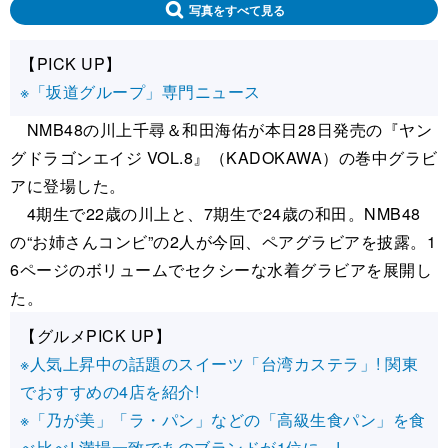
写真をすべて見る
【PICK UP】
※「坂道グループ」専門ニュース
NMB48の川上千尋＆和田海佑が本日28日発売の『ヤン
グドラゴンエイジ VOL.8』（KADOKAWA）の巻中グラビ
アに登場した。
4期生で22歳の川上と、7期生で24歳の和田。NMB48
の“お姉さんコンビ”の2人が今回、ペアグラビアを披露。1
6ページのボリュームでセクシーな水着グラビアを展開し
た。
【グルメPICK UP】
※人気上昇中の話題のスイーツ「台湾カステラ」! 関東
でおすすめの4店を紹介!
※「乃が美」「ラ・パン」などの「高級生食パン」を食
べ比べ! 満場一致であのブランドが1位に…!