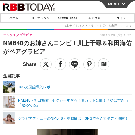
MENU
CLOSE
ホーム
IT・デジタル
SPEED TEST
エンタメ
ライフ
ホーム
IT・デジタル
エンタメ
グラビア
2021.9.28（火）13:31
NMB48のお姉さんコンビ！川上千尋＆和田海佑
IT・デジタルTOP
スマートフォン
SPEED TEST
がペアグラビア
ネタ
ガジェット・ツール
エンタメ
ショッピング
その他
エンタメTOP
映画・ドラマ
ライフ
注目記事
韓流・K-POP
韓国・芸能
ライフTOP
グルメ
リリース一覧
10G光回線導入レポ
音楽
スポーツ
ペット
ショッピング
プッシュ通知の停止方法
NMB48・和田海佑、セクシーすぎる下着カット公開！「やばすぎ!!」
「攻めてる」
グラビア
ブログ
その他
ショッピング
その他
グラビアデビューのNMB48・本郷柚巴！SNSでも迫力ボディ披露！