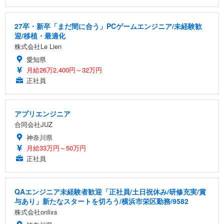
27卒・新卒「まだ間に合う」PCゲームエンジニア/未経験歓
迎/移植・最適化
株式会社Le Lien
愛知県
月給26万2,400円～32万円
正社員
アプリエンジニア
合同会社JUZ
神奈川県
月給33万円～50万円
正社員
QAエンジニア未経験者歓迎「正社員/土日祝休み/研修充実/賞
与あり」新たなスタートを切ろう/横浜市栄区勤務/9582
株式会社onlixs