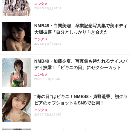
エンタメ
2021.5.15(土) 18:19
NMB48・白間美瑠、卒業記念写真集で美ボディ
大胆披露「自分としっかり向き合えた」
エンタメ
2021.5.31(月) 12:48
NMB48・加藤夕夏、写真集も待たれるナイスバ
ディ披露！「ビキニの日」にセクシーカット
エンタメ
2020.7.6(月) 20:48
“海の日”はビキニ！NMB48・貞野遥香、初グラ
ビアのオフショットをSNSで公開！
エンタメ
2021.7.22(木) 21:50