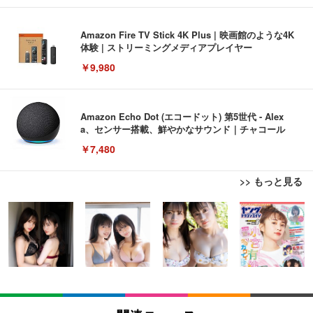
Amazon Fire TV Stick 4K Plus | 映画館のような4K
体験 | ストリーミングメディアプレイヤー
￥9,980
Amazon Echo Dot (エコードット) 第5世代 - Alex
a、センサー搭載、鮮やかなサウンド｜チャコール
￥7,480
>> もっと見る
[EdoErgo] オフィスチェア 椅子 テレワーク 疲れな
EIZO ビジネス向けプレミアムモニター | FlexScan
Amazonベーシック ペットシーツ 薄型 レギュラー 1
い 跳ね上げ式アームレスト コンパクト 約105度ロッ
EV3240X-WT | 31.5型4K UHD・USB Type-C・ホワ
回使い捨て 無香料 ホワイト 300枚
キング pc 事務椅子 360度回転 座面昇降 強化ナイロ
イト
ン樹脂ベース 通気性メッシュ 在宅ワーク H-WY01
￥3,373
￥5,699
￥105,595
(黒網+黒枠+黒足)
EIZO ビジネス向けプレミアムモニター | FlexScan
SIHOO B100 オフィスチェア／デスクチェア メッシ
Amazonベーシック ペットシーツ 厚型 ワイド 42枚
EV2740X-WT | 27.0型4K UHD・USB Type-C・ホワ
ュチェア 人間工学 疲れない ブラック
x2袋(84枚) ホワイト(吸収面:ライトブルー)