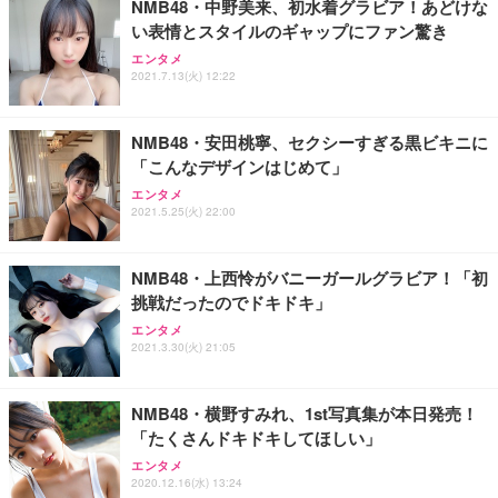
NMB48・中野美来、初水着グラビア！あどけな
い表情とスタイルのギャップにファン驚き
エンタメ
2021.7.13(火) 12:22
NMB48・安田桃寧、セクシーすぎる黒ビキニに
「こんなデザインはじめて」
エンタメ
2021.5.25(火) 22:00
NMB48・上西怜がバニーガールグラビア！「初
挑戦だったのでドキドキ」
エンタメ
2021.3.30(火) 21:05
NMB48・横野すみれ、1st写真集が本日発売！
「たくさんドキドキしてほしい」
エンタメ
2020.12.16(水) 13:24