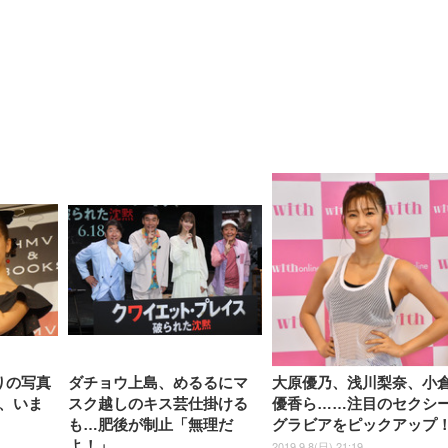
【整備済み品】Dell
【MiniLED/24.5inch/280Hz/
正品】27"ゲーミングモ
ANDWINT オフィスチ
アイリスオーヤマ ペ
Sezlife オフィスチェア デスク
ネオ・ルーライフ ネオ・オム
E2724HS 27インチ 液晶モ
Sezlife オフィスチェア デスク
Smart Basic(スマートベーシ
GRAPHT THE SHOOTER
ー DualSense 充電フッ
ア デスクチェア 肘なし
シーツ 超厚型 お徳用 
チェア 疲れない テレワーク
ツ L 中型犬用 26枚入り 単品
ニター フル
チェア 疲れない テレワーク
ック) 【Amazon.co.jp限定】
Gaming Monitor 24” Essential
き（CFI-ZDM1J）
ッシュ 通気性 ランバ
ュラー 200枚入
チェア 強化バックレスト 30
HD（1920×1080）VA 非光
チェア 強化バックレスト 30度
Smart Basic アイリスオーヤマ
ーミングモニター QD 24.5イ
ポート付き 腰サポート
【Amazon.co.jp限定】
￥1,800
￥15,800
￥34,980
9,979
度ロッキング機能 人間工学 椅
沢 HDMI/DisplayPort/VGA
ロッキング機能 人間工学 椅子
ペットシーツ 超厚型 お徳用
￥4,139
￥3,731
1ms FHD 量子ドット 残像低減
ス圧無段階昇降 360度
￥7,680
￥7,680
￥3,670
子 腰サポート 90度跳ね上げ
スピーカー内蔵 高さ調整 ス
腰サポート 90度跳ね上げ式ア
ワイド 100枚入 (x 1) (ケース
年保証 | 輝点保証 | 日本メーカ
転 キャスター付き コ
式アームレスト 3Dヘッドレス
イベル VESA対応
ームレスト 3Dヘッドレスト
販売)
クト 幅52×奥行58.5×
ト ハンガー付き 高反発クッシ
ComfortView ビジネス向け
ハンガー付き 高反発クッショ
84～96cm テレワーク
ョン PCチェア 通気性メッシ
ン PCチェア 通気性メッシュ
宅勤務 ブラック
ュ ゲーミング/勉強/事務用 お
ゲーミング/勉強/事務用 おし
しゃれ パソコンチェア (ブラ
ゃれ パソコンチェア (ホワイ
ック)
ト)
りの写真
ダチョウ上島、めるるにマ
大原優乃、浅川梨奈、小
、いま
スク越しのキス芸仕掛ける
優香ら……注目のセクシ
も…肥後が制止「無理だ
グラビアをピックアップ
よ！」
2019.9.8(日) 21:19