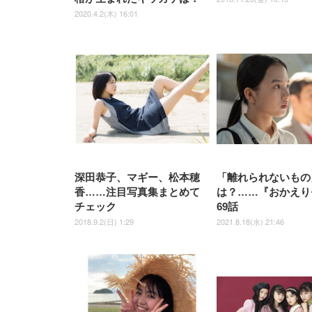
2020.4.2(木) 16:01
深田恭子、マギー、松本穂
「離れられないもの
香……注目写真集まとめて
は？……『おかえり
チェック
69話
2018.9.2(日) 1:29
2021.8.18(水) 21:46