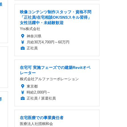
談
映像コンテンツ制作スタッフ・資格不問
「正社員/在宅相談OK/SNSスキル習得」
女性活躍中・未経験歓迎
Yts株式会社
神奈川県
月給30万4,700円～60万円
正社員
在宅可 実施フェーズでの建築Revitオペ
レーター
株式会社アルファコーポレーション
東京都
時給2,000円～
正社員 / 派遣社員
昇
在宅医療での事業責任者
医療法人社団桐和会