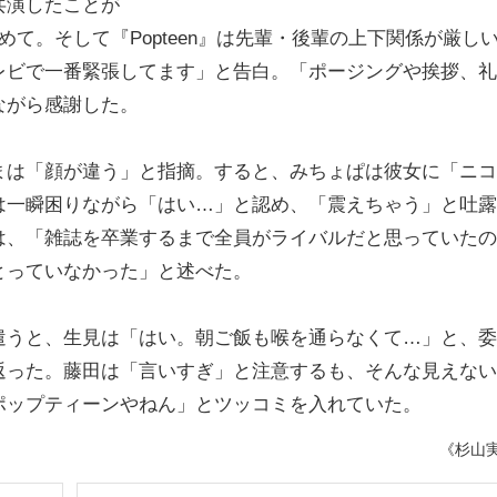
共演したことが
て。そして『Popteen』は先輩・後輩の上下関係が厳し
レビで一番緊張してます」と告白。「ポージングや挨拶、礼
ながら感謝した。
は「顔が違う」と指摘。すると、みちょぱは彼女に「ニコ
は一瞬困りながら「はい…」と認め、「震えちゃう」と吐露
は、「雑誌を卒業するまで全員がライバルだと思っていたの
とっていなかった」と述べた。
うと、生見は「はい。朝ご飯も喉を通らなくて…」と、委
返った。藤田は「言いすぎ」と注意するも、そんな見えない
ポップティーンやねん」とツッコミを入れていた。
《杉山