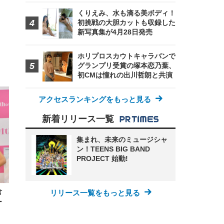
くりえみ、水も滴る美ボディ！
初挑戦の大胆カットも収録した
新写真集が4月28日発売
ホリプロスカウトキャラバンで
グランプリ受賞の塚本恋乃葉、
初CMは憧れの出川哲朗と共演
FHD】
ェ
ット
 メ
レギ
アクセスランキングをもっと見る
 ゲ
ーサ
ンチ
 ガ
新着リリース一覧
 (3
回
ー)
ンパ
高さ
集まれ、未来のミュージシャ
 在
ン！TEENS BIG BAND
PROJECT 始動!
倉
リリース一覧をもっと見る
ー
！