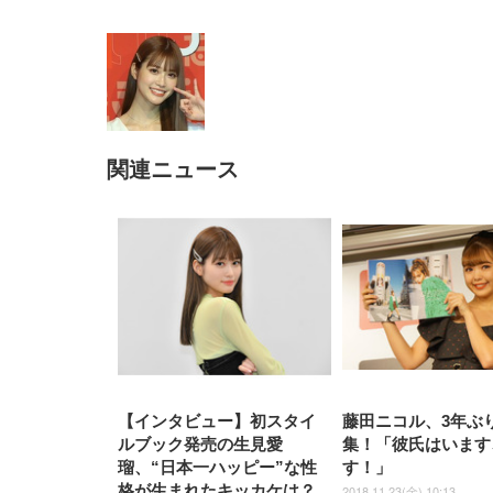
関連ニュース
EIZO ビジネス向けプレミア
EIZO ビジネス向けプレミア
【純
[EdoErgo] オフィスチェア 椅
Amazonベーシック ペットシ
SIHOO B100 オフィスチェア
Amazonベーシック ペットシ
ムモニター | FlexScan
ムモニター | FlexScan
ニタ
子 テレワーク 疲れない 跳ね
ーツ 薄型 レギュラー 1回使い
／デスクチェア メッシュチェ
ーツ 厚型 ワイド 42枚x2袋(84
EV3240X-WT | 31.5型4K
EV2740X-WT | 27.0型4K
ク付
上げ式アームレスト コンパク
捨て 無香料 ホワイト 300枚
ア 人間工学 疲れない ブラッ
枚) ホワイト(吸収面:ライトブ
UHD・USB Type-C・ホワイ
UHD・USB Type-C・ホワイ
ト 約105度ロッキング pc 事務
￥105,595
￥109,572
ク
ルー)
￥4
ト
ト
￥5,699
￥3,373
￥27,999
￥3,234
椅子 360度回転 座面昇降 強化
ナイロン樹脂ベース 通気性メ
ッシュ 在宅ワーク H-
WY01(黒網+黒枠+黒足)
【インタビュー】初スタイ
藤田ニコル、3年ぶ
ルブック発売の生見愛
集！「彼氏はいます
瑠、“日本一ハッピー”な性
す！」
格が生まれたキッカケは？
2018.11.23(金) 10:13