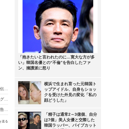
「抱きたいと言われたのに…寛大な方が多
い」韓国名優との“不倫”を告白したファ
ン、擁護派に怒り
横浜で生まれ育った元韓国ト
ノンスタ井上、妻から思わぬ不満！意外にモテる伝説に黄信号
ップアイドル、自身もショッ
クを受けた外見の変化「私の
超とき宣・菅田愛貴、スタジオで突然号泣「他のグループを下げる風潮にイライラしちゃう」
顔どうした」
原田知世、芸能界入りのきっかけとなった俳優を告白「“会いたい”って思って」
「精子は通常2～3億個、自分
は7個」美人女優と交際した
を送る
韓国ラッパー、パイプカット