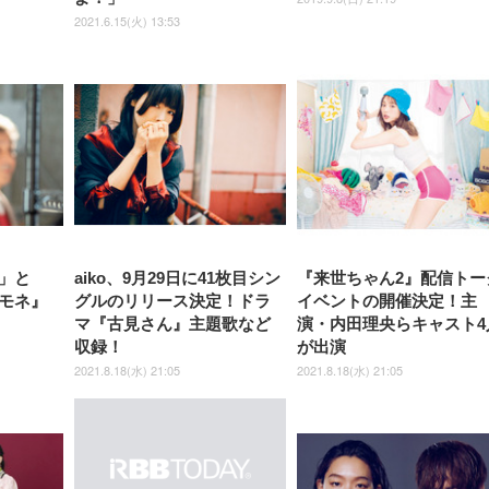
2021.6.15(火) 13:53
」と
aiko、9月29日に41枚目シン
『来世ちゃん2』配信トー
モネ』
グルのリリース決定！ドラ
イベントの開催決定！主
マ『古見さん』主題歌など
演・内田理央らキャスト4
収録！
が出演
2021.8.18(水) 21:05
2021.8.18(水) 21:05