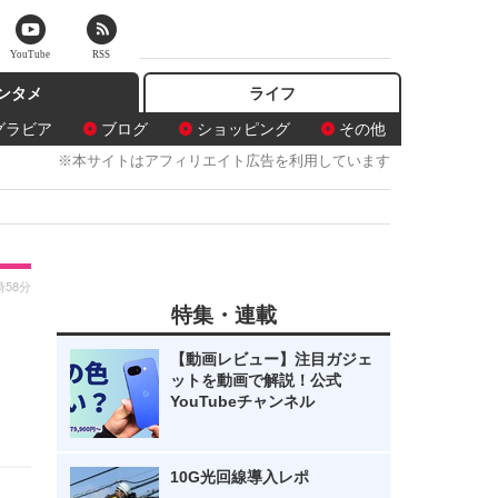
YouTube
RSS
ンタメ
ライフ
グラビア
ブログ
ショッピング
その他
※本サイトはアフィリエイト広告を利用しています
時58分
特集・連載
【動画レビュー】注目ガジェ
ットを動画で解説！公式
YouTubeチャンネル
10G光回線導入レポ