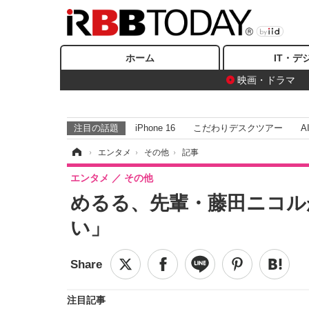
ホーム
IT・デ
映画・ドラマ
注目の話題
iPhone 16
こだわりデスクツアー
A
ホーム
›
エンタメ
›
その他
›
記事
エンタメ
その他
めるる、先輩・藤田ニコル
い」
注目記事