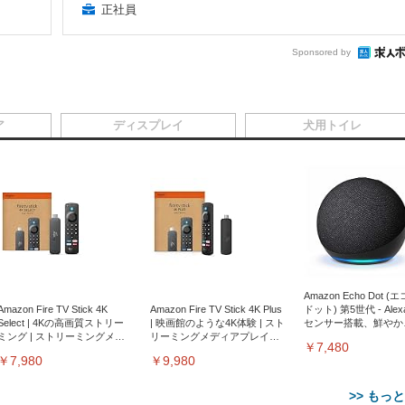
正社員
Sponsored by
ア
ディスプレイ
犬用トイレ
Amazon Echo Dot (
Amazon Fire TV Stick 4K
Amazon Fire TV Stick 4K Plus
ドット) 第5世代 - Ale
Select | 4Kの高画質ストリー
| 映画館のような4K体験 | スト
センサー搭載、鮮やか
ミング | ストリーミングメデ
リーミングメディアプレイヤ
サウンド｜チャコール
￥7,480
ィアプレイヤー
ー
￥7,980
￥9,980
>> もっ