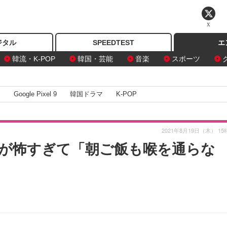
X
ジタル
SPEEDTEST
エ
韓流・K-POP
韓国・芸能
音楽
スポーツ
I
Google Pixel 9
韓国ドラマ
K-POP
2021年8月19日（木） 15
が怖すぎて「朝ご飯も喉を通らな