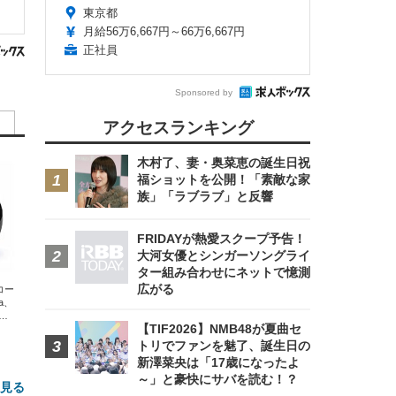
東京都
月給56万6,667円～66万6,667円
正社員
Sponsored by
アクセスランキング
木村了、妻・奥菜恵の誕生日祝
福ショットを公開！「素敵な家
族」「ラブラブ」と反響
FRIDAYが熱愛スクープ予告！
大河女優とシンガーソングライ
ター組み合わせにネットで憶測
広がる
エコー
xa、
な
【TIF2026】NMB48が夏曲セ
トリでファンを魅了、誕生日の
新澤菜央は「17歳になったよ
～」と豪快にサバを読む！？
と見る