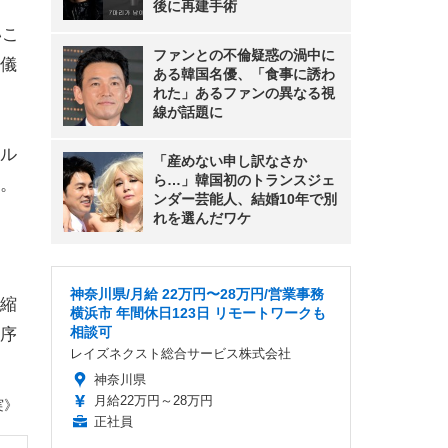
後に再建手術
いこ
ファンとの不倫疑惑の渦中に
儀
ある韓国名優、「食事に誘わ
れた」あるファンの異なる視
線が話題に
ル
「産めない申し訳なさか
ら…」韓国初のトランスジェ
。
ンダー芸能人、結婚10年で別
れを選んだワケ
神奈川県/月給 22万円〜28万円/営業事務
縮
横浜市 年間休日123日 リモートワークも
相談可
序
レイズネクスト総合サービス株式会社
神奈川県
月給22万円～28万円
実》
正社員