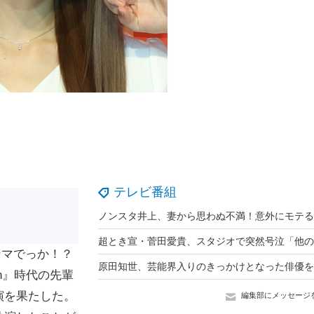
テレビ番組
ンマでっか！？
en』時代の先輩
演を果たした。
編集部にメッセージ