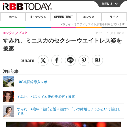
MENU
CLOSE
ホーム
IT・デジタル
SPEED TEST
エンタメ
ライフ
ホーム
IT・デジタル
エンタメ
ブログ
2021.6.7（月）16:08
すみれ、ミニスカのセクシーウエイトレス姿を
IT・デジタルTOP
スマートフォン
SPEED TEST
披露
ネタ
ガジェット・ツール
エンタメ
ショッピング
その他
エンタメTOP
映画・ドラマ
ライフ
注目記事
韓流・K-POP
韓国・芸能
ライフTOP
グルメ
リリース一覧
10G光回線導入レポ
音楽
スポーツ
ペット
ショッピング
プッシュ通知の停止方法
すみれ、バスタイム後の美ボディ披露
グラビア
ブログ
その他
すみれ、4歳年下彼氏と近々結婚？「いつ結婚しようかという話はし
ショッピング
その他
てる」