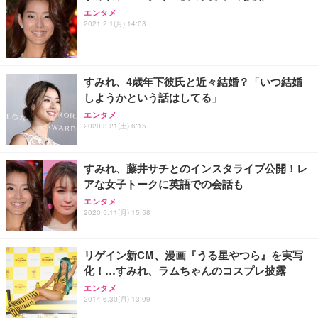
エンタメ
Sezlife オフィスチェア デスクチェア 疲れない テレ
2021.2.1(月) 14:03
【純正品】27"ゲーミングモニター DualSense 充電
ネオ・ルーライフ ネオ・オムツ L 中型犬用 26枚入
ワーク チェア 強化バックレスト 30度ロッキング機
フック付き（CFI-ZDM1J）
り 単品
能 人間工学 椅子 腰サポート 90度跳ね上げ式アーム
レスト 3Dヘッドレスト ハンガー付き 高反発クッシ
￥49,979
￥1,800
￥7,680
ョン PCチェア 通気性メッシュ ゲーミング/勉強/事
すみれ、4歳年下彼氏と近々結婚？「いつ結婚
務用 おしゃれ パソコンチェア (ブラック)
しようかという話はしてる」
Sezlife オフィスチェア デスクチェア 疲れない テレ
【整備済み品】Dell E2724HS 27インチ 液晶モニタ
Smart Basic(スマートベーシック) 【Amazon.co.jp
エンタメ
ワーク チェア 強化バックレスト 30度ロッキング機
ー フルHD（1920×1080）VA 非光沢 HDMI/DisplayP
限定】 Smart Basic アイリスオーヤマ ペットシーツ
2020.3.21(土) 6:15
能 人間工学 椅子 腰サポート 90度跳ね上げ式アーム
ort/VGA スピーカー内蔵 高さ調整 スイベル VESA対
超厚型 お徳用 ワイド 100枚入 (x 1) (ケース販売)
レスト 3Dヘッドレスト ハンガー付き 高反発クッシ
応 ComfortView ビジネス向け
￥7,680
￥15,800
￥3,670
ョン PCチェア 通気性メッシュ ゲーミング/勉強/事
すみれ、藤井サチとのインスタライブ公開！レ
務用 おしゃれ パソコンチェア (ホワイト)
アな女子トークに英語での会話も
ANDWINT オフィスチェア デスクチェア 肘なし メ
【MiniLED/24.5inch/280Hz/FHD】GRAPHT THE S
アイリスオーヤマ ペットシーツ 超厚型 お徳用 レギ
ッシュ 通気性 ランバーサポート付き 腰サポート ガ
HOOTER Gaming Monitor 24” Essential ゲーミン
エンタメ
ュラー 200枚入【Amazon.co.jp限定】
ス圧無段階昇降 360度回転 キャスター付き コンパク
グモニター QD 24.5インチ 1ms FHD 量子ドット 残
2020.5.11(月) 15:58
ト 幅52×奥行58.5×高さ84～96cm テレワーク 在宅
像低減 (3年保証 | 輝点保証 | 日本メーカー)
￥3,731
￥4,139
￥34,980
勤務 ブラック
リゲイン新CM、漫画『うる星やつら』を実写
化！…すみれ、ラムちゃんのコスプレ披露
エンタメ
2014.6.30(月) 13:09