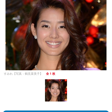
すみれ【写真：鶴見菜美子】
全 1 枚