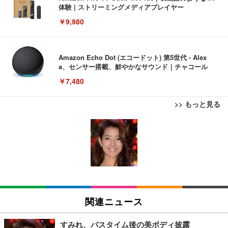
体験 | ストリーミングメディアプレイヤー
￥9,980
Amazon Echo Dot (エコードット) 第5世代 - Alex
a、センサー搭載、鮮やかなサウンド｜チャコール
￥7,480
>> もっと見る
[EdoErgo] オフィスチェア 椅子 テレワーク 疲れな
EIZO ビジネス向けプレミアムモニター | FlexScan
Amazonベーシック ペットシーツ 薄型 レギュラー 1
い 跳ね上げ式アームレスト コンパクト 約105度ロッ
EV3240X-WT | 31.5型4K UHD・USB Type-C・ホワ
回使い捨て 無香料 ホワイト 300枚
キング pc 事務椅子 360度回転 座面昇降 強化ナイロ
イト
ン樹脂ベース 通気性メッシュ 在宅ワーク H-WY01
￥3,373
￥5,699
￥105,595
(黒網+黒枠+黒足)
EIZO ビジネス向けプレミアムモニター | FlexScan
SIHOO B100 オフィスチェア／デスクチェア メッシ
Amazonベーシック ペットシーツ 厚型 ワイド 42枚
EV2740X-WT | 27.0型4K UHD・USB Type-C・ホワ
ュチェア 人間工学 疲れない ブラック
x2袋(84枚) ホワイト(吸収面:ライトブルー)
関連ニュース
イト
￥27,999
￥3,234
￥109,572
すみれ、バスタイム後の美ボディ披露