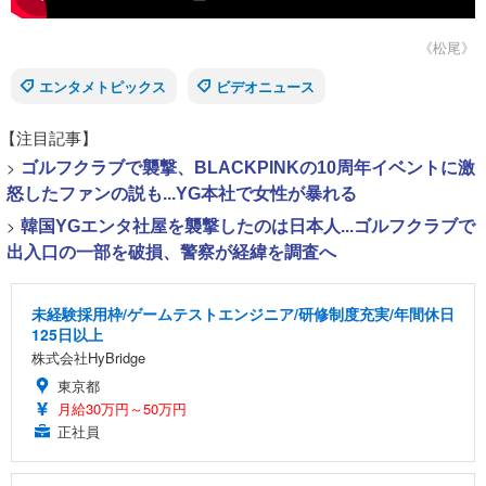
《松尾》
エンタメトピックス
ビデオニュース
【注目記事】
>
ゴルフクラブで襲撃、BLACKPINKの10周年イベントに激
怒したファンの説も...YG本社で女性が暴れる
>
韓国YGエンタ社屋を襲撃したのは日本人...ゴルフクラブで
出入口の一部を破損、警察が経緯を調査へ
未経験採用枠/ゲームテストエンジニア/研修制度充実/年間休日
125日以上
株式会社HyBridge
東京都
月給30万円～50万円
正社員