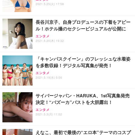
2021.5.25(火) 17:58
長谷川京子、自身プロデュースの下着をアピー
ル！ホテル撮のセクシービジュアルが公開に
エンタメ
2021.5.20(木) 19:32
「キャンパスクイーン」のフレッシュな水着姿
を多数収録！デジタル写真集が発売！
エンタメ
2021.5.19(水) 5:00
サイバージャパン・HARUKA、1st写真集発売
決定！“バズーカ”バストを大胆露出！
エンタメ
2021.5.3(月) 11:02
えなこ、最初で最後の“エロ本”テーマのコスプ