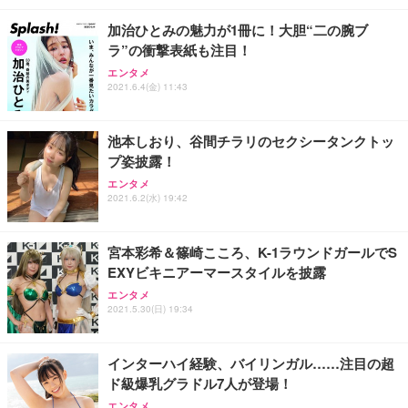
加治ひとみの魅力が1冊に！大胆“二の腕ブ
ラ”の衝撃表紙も注目！
エンタメ
2021.6.4(金) 11:43
池本しおり、谷間チラリのセクシータンクトッ
プ姿披露！
エンタメ
2021.6.2(水) 19:42
宮本彩希＆篠崎こころ、K-1ラウンドガールでS
EXYビキニアーマースタイルを披露
エンタメ
2021.5.30(日) 19:34
インターハイ経験、バイリンガル……注目の超
ド級爆乳グラドル7人が登場！
エンタメ