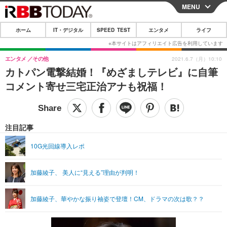
MENU
CLOSE
ホーム
IT・デジタル
SPEED TEST
エンタメ
ライフ
ホーム
IT・デジタル
エンタメ
その他
2021.6.7（月）10:10
カトパン電撃結婚！『めざましテレビ』に自筆
IT・デジタルTOP
スマートフォン
SPEED TEST
コメント寄せ三宅正治アナも祝福！
ネタ
ガジェット・ツール
エンタメ
ショッピング
その他
エンタメTOP
映画・ドラマ
ライフ
注目記事
韓流・K-POP
韓国・芸能
ライフTOP
グルメ
リリース一覧
10G光回線導入レポ
音楽
スポーツ
ペット
ショッピング
プッシュ通知の停止方法
加藤綾子、 美人に“見える”理由が判明！
グラビア
ブログ
その他
ショッピング
その他
加藤綾子、華やかな振り袖姿で登壇！CM、ドラマの次は歌？？