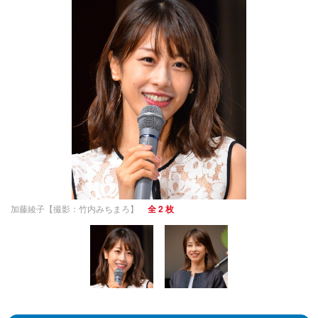
加藤綾子【撮影：竹内みちまろ】
全 2 枚