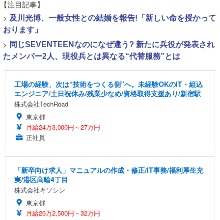
【注目記事】
>
及川光博、一般女性との結婚を報告!「新しい命を授かって
おります」
>
同じSEVENTEENなのになぜ違う? 新たに兵役が発表され
たメンバー2人、現役兵とは異なる“代替服務”とは
工場の経験、次は“技術をつくる側”へ。未経験OKのIT・組込
エンジニア/土日祝休み/残業少なめ/資格取得支援あり/新宿駅
株式会社TechRoad
東京都
月給24万3,000円～27万円
正社員
「新卒向け求人」マニュアルの作成・修正/IT事務/福利厚生充
実/港区高輪4丁目
株式会社キソシン
東京都
月給26万2,500円～32万円