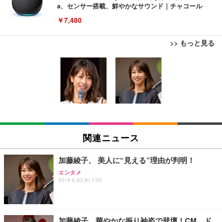
a、センサー搭載、鮮やかなサウンド｜チャコール
￥7,480
>> もっと見る
[EdoErgo] オフィスチェア 椅子 テレワーク 疲れな
EIZO ビジネス向けプレミアムモニター | FlexScan
Amazonベーシック ペットシーツ 薄型 レギュラー 1
い 跳ね上げ式アームレスト コンパクト 約105度ロッ
EV3240X-WT | 31.5型4K UHD・USB Type-C・ホワ
回使い捨て 無香料 ホワイト 300枚
キング pc 事務椅子 360度回転 座面昇降 強化ナイロ
イト
ン樹脂ベース 通気性メッシュ 在宅ワーク H-WY01
￥3,373
￥5,699
￥105,595
(黒網+黒枠+黒足)
EIZO ビジネス向けプレミアムモニター | FlexScan
SIHOO B100 オフィスチェア／デスクチェア メッシ
Amazonベーシック ペットシーツ 厚型 ワイド 42枚
EV2740X-WT | 27.0型4K UHD・USB Type-C・ホワ
ュチェア 人間工学 疲れない ブラック
x2袋(84枚) ホワイト(吸収面:ライトブルー)
関連ニュース
イト
￥27,999
￥3,234
￥109,572
加藤綾子、 美人に“見える”理由が判明！
エンタメ
Sezlife オフィスチェア デスクチェア 疲れない テレ
2019.6.20(木) 7:50
【純正品】27"ゲーミングモニター DualSense 充電
ネオ・ルーライフ ネオ・オムツ L 中型犬用 26枚入
ワーク チェア 強化バックレスト 30度ロッキング機
フック付き（CFI-ZDM1J）
り 単品
能 人間工学 椅子 腰サポート 90度跳ね上げ式アーム
レスト 3Dヘッドレスト ハンガー付き 高反発クッシ
￥49,979
￥1,800
￥7,680
ョン PCチェア 通気性メッシュ ゲーミング/勉強/事
加藤綾子、華やかな振り袖姿で登壇！CM、ド