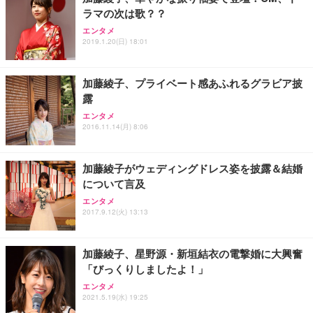
務用 おしゃれ パソコンチェア (ブラック)
ラマの次は歌？？
Sezlife オフィスチェア デスクチェア 疲れない テレ
【整備済み品】Dell E2724HS 27インチ 液晶モニタ
Smart Basic(スマートベーシック) 【Amazon.co.jp
エンタメ
ワーク チェア 強化バックレスト 30度ロッキング機
ー フルHD（1920×1080）VA 非光沢 HDMI/DisplayP
限定】 Smart Basic アイリスオーヤマ ペットシーツ
2019.1.20(日) 18:01
能 人間工学 椅子 腰サポート 90度跳ね上げ式アーム
ort/VGA スピーカー内蔵 高さ調整 スイベル VESA対
超厚型 お徳用 ワイド 100枚入 (x 1) (ケース販売)
レスト 3Dヘッドレスト ハンガー付き 高反発クッシ
応 ComfortView ビジネス向け
￥7,680
￥15,800
￥3,670
ョン PCチェア 通気性メッシュ ゲーミング/勉強/事
加藤綾子、プライベート感あふれるグラビア披
務用 おしゃれ パソコンチェア (ホワイト)
露
ANDWINT オフィスチェア デスクチェア 肘なし メ
【MiniLED/24.5inch/280Hz/FHD】GRAPHT THE S
アイリスオーヤマ ペットシーツ 超厚型 お徳用 レギ
ッシュ 通気性 ランバーサポート付き 腰サポート ガ
HOOTER Gaming Monitor 24” Essential ゲーミン
エンタメ
ュラー 200枚入【Amazon.co.jp限定】
ス圧無段階昇降 360度回転 キャスター付き コンパク
グモニター QD 24.5インチ 1ms FHD 量子ドット 残
2016.11.14(月) 8:06
ト 幅52×奥行58.5×高さ84～96cm テレワーク 在宅
像低減 (3年保証 | 輝点保証 | 日本メーカー)
￥3,731
￥4,139
￥34,980
勤務 ブラック
加藤綾子がウェディングドレス姿を披露＆結婚
について言及
エンタメ
2017.9.12(火) 13:13
加藤綾子、星野源・新垣結衣の電撃婚に大興奮
「びっくりしましたよ！」
エンタメ
2021.5.19(水) 19:25