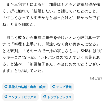
また三宅アナによると、加藤はもともと結婚願望が強
く、折に触れて「結婚したい」と話していたとのこと。
「忙しくなって大丈夫かなと思ったけど、良かったです
ね」と目を細めた。
同じく彼女から事前に報告を受けたという軽部真一ア
ナは「料理も上手いし、間違いなく良い奥さんになる」
と太鼓判。「その一方で一抹の寂しさも…。SNSには“ガ
ッキーロス”ならぬ、“カトパンロス”なんていう言葉もあ
る」と述べ、「加藤綾子さん、本当におめでとうござい
ます」と祝福していた。
《杉山実》
芸能人の結婚・出産・離婚
テレビ番組
エンタメトピックス
トップトピックス