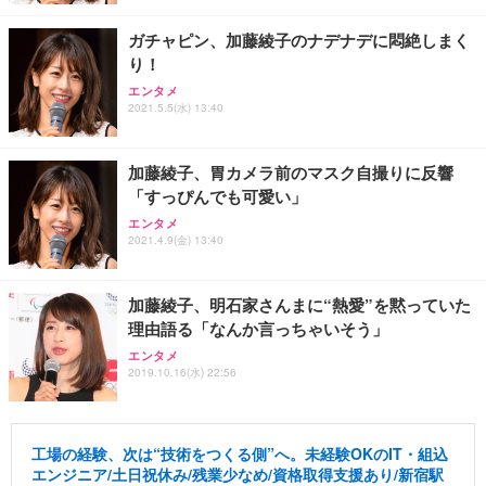
ガチャピン、加藤綾子のナデナデに悶絶しまく
り！
エンタメ
2021.5.5(水) 13:40
加藤綾子、胃カメラ前のマスク自撮りに反響
「すっぴんでも可愛い」
エンタメ
2021.4.9(金) 13:40
加藤綾子、明石家さんまに“熱愛”を黙っていた
理由語る「なんか言っちゃいそう」
エンタメ
2019.10.16(水) 22:56
工場の経験、次は“技術をつくる側”へ。未経験OKのIT・組込
エンジニア/土日祝休み/残業少なめ/資格取得支援あり/新宿駅