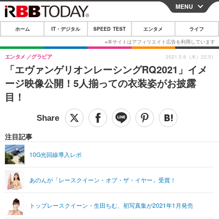
MENU
CLOSE
ホーム
IT・デジタル
SPEED TEST
エンタメ
ライフ
ホーム
IT・デジタル
エンタメ
グラビア
2021.5.6（木）22:51
「エヴァンゲリオンレーシングRQ2021」イメ
IT・デジタルTOP
スマートフォン
SPEED TEST
ージ映像公開！5人揃っての衣装姿がお披露
ネタ
ガジェット・ツール
目！
エンタメ
ショッピング
その他
エンタメTOP
映画・ドラマ
ライフ
韓流・K-POP
韓国・芸能
注目記事
ライフTOP
グルメ
リリース一覧
音楽
スポーツ
10G光回線導入レポ
ペット
ショッピング
プッシュ通知の停止方法
グラビア
ブログ
その他
あのんが「レースクイーン・オブ・ザ・イヤー」受賞！
ショッピング
その他
トップレースクイーン・生田ちむ、初写真集が2021年1月発売