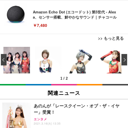
Amazon Echo Dot (エコードット) 第5世代 - Alex
a、センサー搭載、鮮やかなサウンド｜チャコール
￥7,480
>> もっと見る
[EdoErgo] オフィスチェア 椅子 テレワーク 疲れな
EIZO ビジネス向けプレミアムモニター | FlexScan
Amazonベーシック ペットシーツ 薄型 レギュラー 1
い 跳ね上げ式アームレスト コンパクト 約105度ロッ
EV3240X-WT | 31.5型4K UHD・USB Type-C・ホワ
‹
回使い捨て 無香料 ホワイト 300枚
キング pc 事務椅子 360度回転 座面昇降 強化ナイロ
イト
ン樹脂ベース 通気性メッシュ 在宅ワーク H-WY01
￥3,373
￥5,699
￥105,595
(黒網+黒枠+黒足)
1
/
2
EIZO ビジネス向けプレミアムモニター | FlexScan
SIHOO B100 オフィスチェア／デスクチェア メッシ
Amazonベーシック ペットシーツ 厚型 ワイド 42枚
EV2740X-WT | 27.0型4K UHD・USB Type-C・ホワ
ュチェア 人間工学 疲れない ブラック
x2袋(84枚) ホワイト(吸収面:ライトブルー)
関連ニュース
イト
￥27,999
￥3,234
￥109,572
あのんが「レースクイーン・オブ・ザ・イヤ
ー」受賞！
Sezlife オフィスチェア デスクチェア 疲れない テレ
【純正品】27"ゲーミングモニター DualSense 充電
ネオ・ルーライフ ネオ・オムツ L 中型犬用 26枚入
エンタメ
ワーク チェア 強化バックレスト 30度ロッキング機
フック付き（CFI-ZDM1J）
り 単品
2021.3.16(火) 13:35
能 人間工学 椅子 腰サポート 90度跳ね上げ式アーム