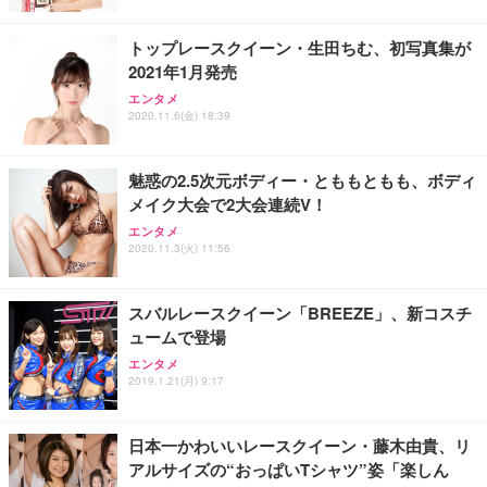
レスト 3Dヘッドレスト ハンガー付き 高反発クッシ
￥49,979
￥1,800
￥7,680
ョン PCチェア 通気性メッシュ ゲーミング/勉強/事
トップレースクイーン・生田ちむ、初写真集が
務用 おしゃれ パソコンチェア (ブラック)
2021年1月発売
Sezlife オフィスチェア デスクチェア 疲れない テレ
【整備済み品】Dell E2724HS 27インチ 液晶モニタ
Smart Basic(スマートベーシック) 【Amazon.co.jp
エンタメ
ワーク チェア 強化バックレスト 30度ロッキング機
ー フルHD（1920×1080）VA 非光沢 HDMI/DisplayP
限定】 Smart Basic アイリスオーヤマ ペットシーツ
2020.11.6(金) 18:39
能 人間工学 椅子 腰サポート 90度跳ね上げ式アーム
ort/VGA スピーカー内蔵 高さ調整 スイベル VESA対
超厚型 お徳用 ワイド 100枚入 (x 1) (ケース販売)
レスト 3Dヘッドレスト ハンガー付き 高反発クッシ
応 ComfortView ビジネス向け
￥7,680
￥15,800
￥3,670
ョン PCチェア 通気性メッシュ ゲーミング/勉強/事
魅惑の2.5次元ボディー・とももともも、ボディ
務用 おしゃれ パソコンチェア (ホワイト)
メイク大会で2大会連続V！
ANDWINT オフィスチェア デスクチェア 肘なし メ
【MiniLED/24.5inch/280Hz/FHD】GRAPHT THE S
アイリスオーヤマ ペットシーツ 超厚型 お徳用 レギ
ッシュ 通気性 ランバーサポート付き 腰サポート ガ
HOOTER Gaming Monitor 24” Essential ゲーミン
エンタメ
ュラー 200枚入【Amazon.co.jp限定】
ス圧無段階昇降 360度回転 キャスター付き コンパク
グモニター QD 24.5インチ 1ms FHD 量子ドット 残
2020.11.3(火) 11:56
ト 幅52×奥行58.5×高さ84～96cm テレワーク 在宅
像低減 (3年保証 | 輝点保証 | 日本メーカー)
￥3,731
￥4,139
￥34,980
勤務 ブラック
スバルレースクイーン「BREEZE」、新コスチ
ュームで登場
エンタメ
2019.1.21(月) 9:17
日本一かわいいレースクイーン・藤木由貴、リ
アルサイズの“おっぱいTシャツ”姿「楽しん