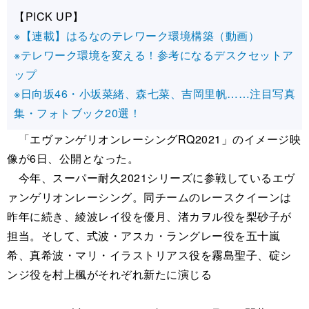
【PICK UP】
※【連載】はるなのテレワーク環境構築（動画）
※テレワーク環境を変える！参考になるデスクセットア
ップ
※日向坂46・小坂菜緒、森七菜、吉岡里帆……注目写真
集・フォトブック20選！
「エヴァンゲリオンレーシングRQ2021」のイメージ映
像が6日、公開となった。
今年、スーパー耐久2021シリーズに参戦しているエヴ
ァンゲリオンレーシング。同チームのレースクイーンは
昨年に続き、綾波レイ役を優月、渚カヲル役を梨砂子が
担当。そして、式波・アスカ・ラングレー役を五十嵐
希、真希波・マリ・イラストリアス役を霧島聖子、碇シ
ンジ役を村上楓がそれぞれ新たに演じる