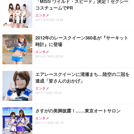
「MISS ワイルド・スピード」決定！セクシー
コスチュームでPR
エンタメ
2017.9.27(水) 13:35
2012年のレースクイーン360名が『サーキット
時計』に登場
エンタメ
2012.8.19(日) 22:00
エアレースクイーンに清瀬まち…陸空の二冠を
達成「皆さんのおかげ」
エンタメ
2017.7.5(水) 19:03
さすがの美脚披露！……東京オートサロン
エンタメ
2017.1.15(日) 22:19