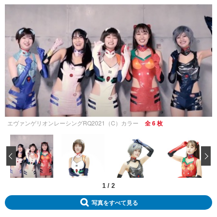
エヴァンゲリオンレーシングRQ2021（C）カラー
全 6 枚
‹
1
/
2
写真をすべて見る