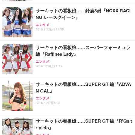
レスト 3Dヘッドレスト ハンガー付き 高反発クッシ
￥49,979
￥1,800
￥7,680
ョン PCチェア 通気性メッシュ ゲーミング/勉強/事
サーキットの看板娘……鈴鹿8耐『NCXX RACI
務用 おしゃれ パソコンチェア (ブラック)
NG レースクイーン』
Sezlife オフィスチェア デスクチェア 疲れない テレ
【整備済み品】Dell E2724HS 27インチ 液晶モニタ
Smart Basic(スマートベーシック) 【Amazon.co.jp
エンタメ
ワーク チェア 強化バックレスト 30度ロッキング機
ー フルHD（1920×1080）VA 非光沢 HDMI/DisplayP
限定】 Smart Basic アイリスオーヤマ ペットシーツ
2016.8.22(月) 13:35
能 人間工学 椅子 腰サポート 90度跳ね上げ式アーム
ort/VGA スピーカー内蔵 高さ調整 スイベル VESA対
超厚型 お徳用 ワイド 100枚入 (x 1) (ケース販売)
レスト 3Dヘッドレスト ハンガー付き 高反発クッシ
応 ComfortView ビジネス向け
￥7,680
￥15,800
￥3,670
ョン PCチェア 通気性メッシュ ゲーミング/勉強/事
サーキットの看板娘……スーパーフォーミュラ
務用 おしゃれ パソコンチェア (ホワイト)
編『Raffinee Lady』
ANDWINT オフィスチェア デスクチェア 肘なし メ
【MiniLED/24.5inch/280Hz/FHD】GRAPHT THE S
アイリスオーヤマ ペットシーツ 超厚型 お徳用 レギ
ッシュ 通気性 ランバーサポート付き 腰サポート ガ
HOOTER Gaming Monitor 24” Essential ゲーミン
エンタメ
ュラー 200枚入【Amazon.co.jp限定】
ス圧無段階昇降 360度回転 キャスター付き コンパク
グモニター QD 24.5インチ 1ms FHD 量子ドット 残
2016.8.20(土) 1:15
ト 幅52×奥行58.5×高さ84～96cm テレワーク 在宅
像低減 (3年保証 | 輝点保証 | 日本メーカー)
￥3,731
￥4,139
￥34,980
勤務 ブラック
サーキットの看板娘……SUPER GT 編『ADVA
N GAL』
エンタメ
2016.8.8(月) 8:26
サーキットの看板娘……SUPER GT 編『R'Qs t
riplets』
エンタメ