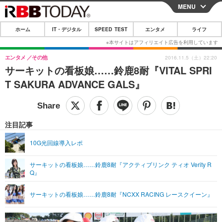
MENU
CLOSE
ホーム
IT・デジタル
SPEED TEST
エンタメ
ライフ
ホーム
IT・デジタル
エンタメ
その他
2016.11.5（土）22:20
サーキットの看板娘……鈴鹿8耐『VITAL SPRI
IT・デジタルTOP
スマートフォン
SPEED TEST
T SAKURA ADVANCE GALS』
ネタ
ガジェット・ツール
エンタメ
ショッピング
その他
エンタメTOP
映画・ドラマ
ライフ
注目記事
韓流・K-POP
韓国・芸能
ライフTOP
グルメ
リリース一覧
10G光回線導入レポ
音楽
スポーツ
ペット
ショッピング
プッシュ通知の停止方法
サーキットの看板娘……鈴鹿8耐『アクティブリンク ティオ Verity R
Q』
グラビア
ブログ
その他
ショッピング
その他
サーキットの看板娘……鈴鹿8耐『NCXX RACING レースクイーン』