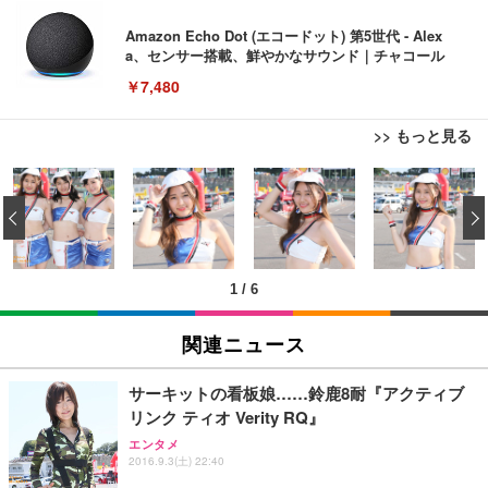
Amazon Echo Dot (エコードット) 第5世代 - Alex
a、センサー搭載、鮮やかなサウンド｜チャコール
￥7,480
>> もっと見る
[EdoErgo] オフィスチェア 椅子 テレワーク 疲れな
EIZO ビジネス向けプレミアムモニター | FlexScan
Amazonベーシック ペットシーツ 薄型 レギュラー 1
い 跳ね上げ式アームレスト コンパクト 約105度ロッ
EV3240X-WT | 31.5型4K UHD・USB Type-C・ホワ
‹
回使い捨て 無香料 ホワイト 300枚
キング pc 事務椅子 360度回転 座面昇降 強化ナイロ
イト
ン樹脂ベース 通気性メッシュ 在宅ワーク H-WY01
￥3,373
￥5,699
￥105,595
(黒網+黒枠+黒足)
1
/
6
EIZO ビジネス向けプレミアムモニター | FlexScan
SIHOO B100 オフィスチェア／デスクチェア メッシ
Amazonベーシック ペットシーツ 厚型 ワイド 42枚
EV2740X-WT | 27.0型4K UHD・USB Type-C・ホワ
ュチェア 人間工学 疲れない ブラック
x2袋(84枚) ホワイト(吸収面:ライトブルー)
関連ニュース
イト
￥27,999
￥3,234
￥109,572
サーキットの看板娘……鈴鹿8耐『アクティブ
リンク ティオ Verity RQ』
Sezlife オフィスチェア デスクチェア 疲れない テレ
【純正品】27"ゲーミングモニター DualSense 充電
ネオ・ルーライフ ネオ・オムツ L 中型犬用 26枚入
エンタメ
ワーク チェア 強化バックレスト 30度ロッキング機
2016.9.3(土) 22:40
フック付き（CFI-ZDM1J）
り 単品
能 人間工学 椅子 腰サポート 90度跳ね上げ式アーム