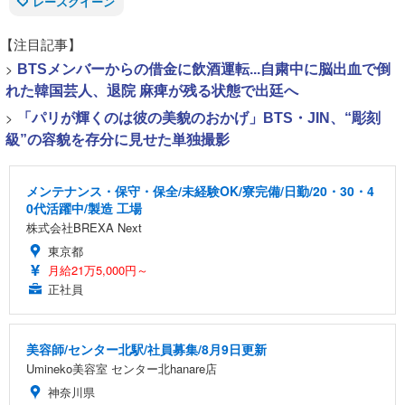
レースクイーン
【注目記事】
>
BTSメンバーからの借金に飲酒運転...自粛中に脳出血で倒
れた韓国芸人、退院 麻痺が残る状態で出廷へ
>
「パリが輝くのは彼の美貌のおかげ」BTS・JIN、“彫刻
級”の容貌を存分に見せた単独撮影
メンテナンス・保守・保全/未経験OK/寮完備/日勤/20・30・4
0代活躍中/製造 工場
株式会社BREXA Next
東京都
月給21万5,000円～
正社員
美容師/センター北駅/社員募集/8月9日更新
Umineko美容室 センター北hanare店
神奈川県