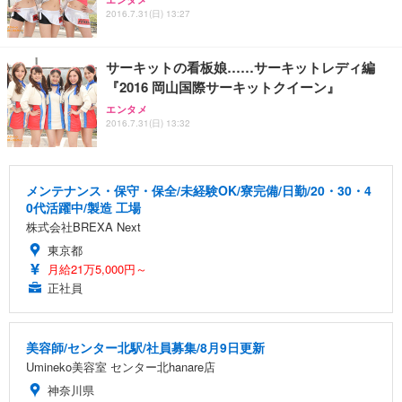
2016.7.31(日) 13:27
サーキットの看板娘……サーキットレディ編
『2016 岡山国際サーキットクイーン』
エンタメ
2016.7.31(日) 13:32
メンテナンス・保守・保全/未経験OK/寮完備/日勤/20・30・4
0代活躍中/製造 工場
株式会社BREXA Next
東京都
月給21万5,000円～
正社員
美容師/センター北駅/社員募集/8月9日更新
Umineko美容室 センター北hanare店
神奈川県