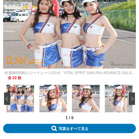
鈴鹿8時間耐久ロードレース2016『VITAL SPRIT SAKURA ADVANCE GALS』
全 22 枚
‹
1
/
6
写真をすべて見る