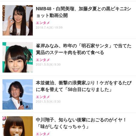
NMB48・白間美瑠、加藤夕夏との黒ビキニ2シ
ョット動画公開
エンタメ
2018.7.4(水) 19:39
峯岸みなみ、昨年の「明石家サンタ」で当てた
賞品のステーキ肉を初めて食べる
エンタメ
2021.5.5(水) 5:30
本並健治、衝撃の浪費家ぶり！ケガをするたび
に車を替えて「58台目になりました」
エンタメ
2021.5.5(水) 5:30
中川翔子、知らない後輩におごるのがイヤ！
「味がしなくなっちゃう」
エンタメ