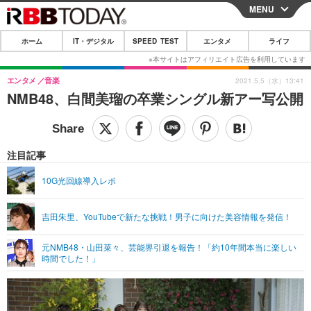
MENU
CLOSE
ホーム
IT・デジタル
SPEED TEST
エンタメ
ライフ
ホーム
IT・デジタル
エンタメ
音楽
2021.5.5（水）13:41
NMB48、白間美瑠の卒業シングル新アー写公開
IT・デジタルTOP
スマートフォン
SPEED TEST
ネタ
ガジェット・ツール
エンタメ
注目記事
ショッピング
その他
エンタメTOP
映画・ドラマ
ライフ
10G光回線導入レポ
韓流・K-POP
韓国・芸能
ライフTOP
グルメ
リリース一覧
吉田朱里、YouTubeで新たな挑戦！男子に向けた美容情報を発信！
音楽
スポーツ
ペット
ショッピング
プッシュ通知の停止方法
グラビア
ブログ
元NMB48・山田菜々、芸能界引退を報告！「約10年間本当に楽しい
その他
時間でした！」
ショッピング
その他