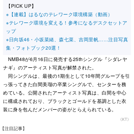
【PICK UP】
※【連載】はるなのテレワーク環境構築（動画）
※テレワーク環境を変える！参考になるデスクセットア
ップ
※日向坂46・小坂菜緒、森七菜、吉岡里帆……注目写真
集・フォトブック20選！
NMB48が6月16日に発売する25thシングル『シダレヤ
ナギ』のアーティスト写真が解禁された。
同シングルは、最後の1期生として10年間グループを引
っ張ってきた白間美瑠の卒業シングルで、センターを務
めている。公開されたアーティスト写真は、白間を中心
に構成されており、ブラックとゴールドを基調とした衣
装に身を包んだメンバーの姿がとらえられている。
《KT》
【注目記事】