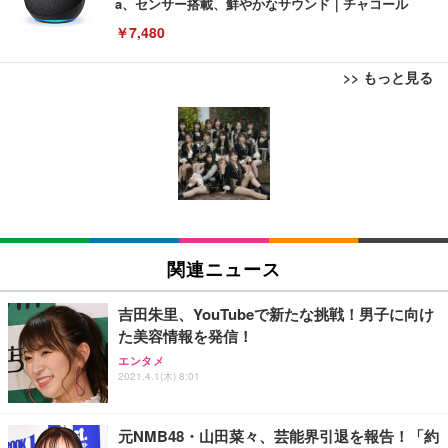
a、センサー搭載、鮮やかなサウンド｜チャコール
￥7,480
>> もっと見る
[EdoErgo] オフィスチェア 椅子 テレワーク 疲れな
EIZO ビジネス向けプレミアムモニター | FlexScan
Amazonベーシック ペットシーツ 薄型 レギュラー 1
い 跳ね上げ式アームレスト コンパクト 約105度ロッ
EV3240X-WT | 31.5型4K UHD・USB Type-C・ホワ
回使い捨て 無香料 ホワイト 300枚
キング pc 事務椅子 360度回転 座面昇降 強化ナイロ
イト
ン樹脂ベース 通気性メッシュ 在宅ワーク H-WY01
￥3,373
￥5,699
￥105,595
(黒網+黒枠+黒足)
EIZO ビジネス向けプレミアムモニター | FlexScan
SIHOO B100 オフィスチェア／デスクチェア メッシ
Amazonベーシック ペットシーツ 厚型 ワイド 42枚
EV2740X-WT | 27.0型4K UHD・USB Type-C・ホワ
ュチェア 人間工学 疲れない ブラック
x2袋(84枚) ホワイト(吸収面:ライトブルー)
関連ニュース
イト
￥27,999
￥3,234
￥109,572
吉田朱里、YouTubeで新たな挑戦！男子に向け
た美容情報を発信！
Sezlife オフィスチェア デスクチェア 疲れない テレ
【純正品】27"ゲーミングモニター DualSense 充電
ネオ・ルーライフ ネオ・オムツ L 中型犬用 26枚入
エンタメ
ワーク チェア 強化バックレスト 30度ロッキング機
2021.4.1(木) 8:01
フック付き（CFI-ZDM1J）
り 単品
能 人間工学 椅子 腰サポート 90度跳ね上げ式アーム
レスト 3Dヘッドレスト ハンガー付き 高反発クッシ
￥49,979
￥1,800
￥7,680
ョン PCチェア 通気性メッシュ ゲーミング/勉強/事
元NMB48・山田菜々、芸能界引退を報告！「約
務用 おしゃれ パソコンチェア (ブラック)