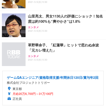
2021.5.5(水) 5:30
山里亮太、男女1130人の評価にショック！知名
度は約100%も“爽やかさ”は1.8%
エンタメ
2021.5.5(水) 5:30
草野華余子、「紅蓮華」ヒットで思わぬ余波
「元カレ増えた」
エンタメ
2021.5.5(水) 5:30
ゲームQAエンジニア/資格取得支援/年間休日120日/賞与年2回
株式会社プロジェクトトリガー
東京都
月給20万6,700円～31万100円
正社員