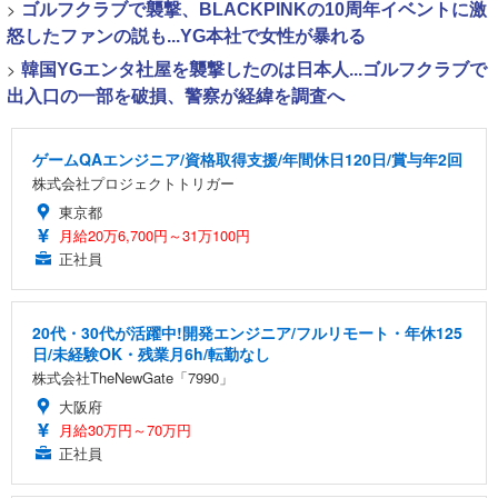
>
ゴルフクラブで襲撃、BLACKPINKの10周年イベントに激
怒したファンの説も...YG本社で女性が暴れる
>
韓国YGエンタ社屋を襲撃したのは日本人...ゴルフクラブで
出入口の一部を破損、警察が経緯を調査へ
ゲームQAエンジニア/資格取得支援/年間休日120日/賞与年2回
株式会社プロジェクトトリガー
東京都
月給20万6,700円～31万100円
正社員
20代・30代が活躍中!開発エンジニア/フルリモート・年休125
日/未経験OK・残業月6h/転勤なし
株式会社TheNewGate「7990」
大阪府
月給30万円～70万円
正社員