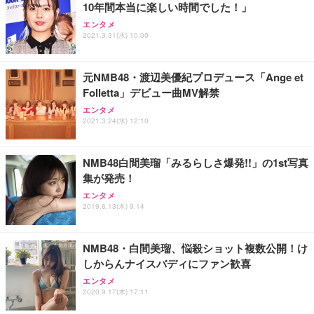
10年間本当に楽しい時間でした！」
Sezlife オフィスチェア デスクチェア 疲れない テレ
【整備済み品】Dell E2724HS 27インチ 液晶モニタ
Smart Basic(スマートベーシック) 【Amazon.co.jp
エンタメ
ワーク チェア 強化バックレスト 30度ロッキング機
ー フルHD（1920×1080）VA 非光沢 HDMI/DisplayP
限定】 Smart Basic アイリスオーヤマ ペットシーツ
2021.3.31(水) 10:00
能 人間工学 椅子 腰サポート 90度跳ね上げ式アーム
ort/VGA スピーカー内蔵 高さ調整 スイベル VESA対
超厚型 お徳用 ワイド 100枚入 (x 1) (ケース販売)
レスト 3Dヘッドレスト ハンガー付き 高反発クッシ
応 ComfortView ビジネス向け
￥7,680
￥15,800
￥3,670
ョン PCチェア 通気性メッシュ ゲーミング/勉強/事
元NMB48・渡辺美優紀プロデュース「Ange et
務用 おしゃれ パソコンチェア (ホワイト)
Folletta」デビュー曲MV解禁
ANDWINT オフィスチェア デスクチェア 肘なし メ
【MiniLED/24.5inch/280Hz/FHD】GRAPHT THE S
アイリスオーヤマ ペットシーツ 超厚型 お徳用 レギ
ッシュ 通気性 ランバーサポート付き 腰サポート ガ
HOOTER Gaming Monitor 24” Essential ゲーミン
エンタメ
ュラー 200枚入【Amazon.co.jp限定】
ス圧無段階昇降 360度回転 キャスター付き コンパク
グモニター QD 24.5インチ 1ms FHD 量子ドット 残
2021.3.24(水) 12:10
ト 幅52×奥行58.5×高さ84～96cm テレワーク 在宅
像低減 (3年保証 | 輝点保証 | 日本メーカー)
￥3,731
￥4,139
￥34,980
勤務 ブラック
NMB48白間美瑠「みるらしさ爆発!!」の1st写真
集が発売！
エンタメ
2019.6.13(木) 9:14
NMB48・白間美瑠、悩殺ショット複数公開！け
しからんナイスバディにファン歓喜
エンタメ
2020.9.17(木) 17:11