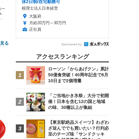
休2日制/在宅勤務可
税理士法人日本経営
エコー
xa、
大阪府
な
月給20万円～30万円
正社員
と見る
Sponsored by
アクセスランキング
ローソン「からあげクン」累計
50億食突破！40周年記念で8月
10日まで2個増量
「ご当地かき氷祭」大分で初開
FHD】
催！日本を含む12の国と地域
ェ
ット
 メ
レギ
の味、30種以上が集結
 ゲ
ーサ
ンチ
 ガ
 (3
回
【東京駅絶品スイーツ】わざわ
ー)
ンパ
ざ並んででも買いたい？行列必
高さ
至のチーズ味「サンドクッキ
 在