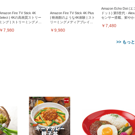
Amazon Echo Dot (
Amazon Fire TV Stick 4K
Amazon Fire TV Stick 4K Plus
ドット) 第5世代 - Ale
Select | 4Kの高画質ストリー
| 映画館のような4K体験 | スト
センサー搭載、鮮やか
ミング | ストリーミングメデ
リーミングメディアプレイヤ
サウンド｜チャコール
￥7,480
ィアプレイヤー
ー
￥7,980
￥9,980
>> もっ
【整備済み品】Dell
【MiniLED/24.5inch/280Hz/
正品】27"ゲーミングモ
ANDWINT オフィスチ
アイリスオーヤマ ペ
Sezlife オフィスチェア デスク
ネオ・ルーライフ ネオ・オム
E2724HS 27インチ 液晶モ
Sezlife オフィスチェア デスク
Smart Basic(スマートベーシ
GRAPHT THE SHOOTER
ー DualSense 充電フッ
ア デスクチェア 肘なし
シーツ 超厚型 お徳用 
チェア 疲れない テレワーク
ツ L 中型犬用 26枚入り 単品
ニター フル
チェア 疲れない テレワーク
ック) 【Amazon.co.jp限定】
Gaming Monitor 24” Essential
き（CFI-ZDM1J）
ッシュ 通気性 ランバ
ュラー 200枚入
チェア 強化バックレスト 30
HD（1920×1080）VA 非光
チェア 強化バックレスト 30度
Smart Basic アイリスオーヤマ
ーミングモニター QD 24.5イ
ポート付き 腰サポート
【Amazon.co.jp限定】
￥1,800
￥15,800
￥34,980
9,979
度ロッキング機能 人間工学 椅
沢 HDMI/DisplayPort/VGA
ロッキング機能 人間工学 椅子
ペットシーツ 超厚型 お徳用
￥4,139
￥3,731
1ms FHD 量子ドット 残像低減
ス圧無段階昇降 360度
￥7,680
￥7,680
￥3,670
子 腰サポート 90度跳ね上げ
スピーカー内蔵 高さ調整 ス
腰サポート 90度跳ね上げ式ア
ワイド 100枚入 (x 1) (ケース
年保証 | 輝点保証 | 日本メーカ
転 キャスター付き コ
式アームレスト 3Dヘッドレス
イベル VESA対応
ームレスト 3Dヘッドレスト
販売)
クト 幅52×奥行58.5×
ト ハンガー付き 高反発クッシ
ComfortView ビジネス向け
ハンガー付き 高反発クッショ
84～96cm テレワーク
ョン PCチェア 通気性メッシ
ン PCチェア 通気性メッシュ
宅勤務 ブラック