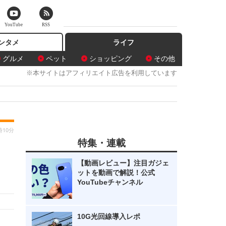
YouTube
RSS
ンタメ
ライフ
グルメ
ペット
ショッピング
その他
※本サイトはアフィリエイト広告を利用しています
時10分
特集・連載
【動画レビュー】注目ガジェ
ットを動画で解説！公式
YouTubeチャンネル
10G光回線導入レポ