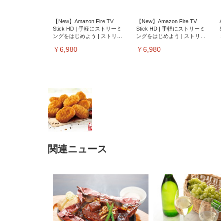
【New】Amazon Fire TV
【New】Amazon Fire TV
Stick HD | 手軽にストリーミ
Stick HD | 手軽にストリーミ
ングをはじめよう | ストリー
ングをはじめよう | ストリー
ミングメディアプレイヤー
ミングメディアプレイヤー
￥6,980
￥6,980
関連ニュース
EIZO ビジネス向けプレミア
EIZO ビジネス向けプレミア
【純
[EdoErgo] オフィスチェア 椅
Amazonベーシック ペットシ
SIHOO B100 オフィスチェア
Amazonベーシック ペットシ
ムモニター | FlexScan
ムモニター | FlexScan
ニタ
子 テレワーク 疲れない 跳ね
ーツ 薄型 レギュラー 1回使い
／デスクチェア メッシュチェ
ーツ 厚型 ワイド 42枚x2袋(84
EV3240X-WT | 31.5型4K
EV2740X-WT | 27.0型4K
ク付
上げ式アームレスト コンパク
捨て 無香料 ホワイト 300枚
ア 人間工学 疲れない ブラッ
枚) ホワイト(吸収面:ライトブ
UHD・USB Type-C・ホワイ
UHD・USB Type-C・ホワイ
ト 約105度ロッキング pc 事務
￥105,595
￥109,572
ク
ルー)
￥4
ト
ト
￥5,699
￥3,373
￥27,999
￥3,234
椅子 360度回転 座面昇降 強化
ナイロン樹脂ベース 通気性メ
ッシュ 在宅ワーク H-
WY01(黒網+黒枠+黒足)