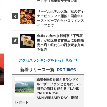
ー」を甘党筆者が実食レポ
リーベルホテル大阪、秋のディ
ナービュッフェ開催！国産牛ロ
ソ
ーストビーフからハロウィンス
イーツまで
創業170年の京都料亭「下鴨茶
寮」が松坂屋名古屋店に期間限
定出店！銀だらの西京焼き弁当
を販売
アクセスランキングをもっと見る
新着リリース一覧
総勢400名を超えるランドク
ルーザーファンとともに、75
周年の節目を迎える『LAND
CRUISER 75th
ANNIVERSARY DAY』開催
レポート