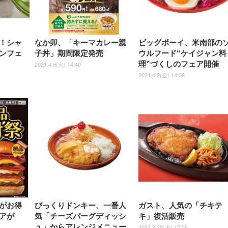
ュ ゲーミング/勉強/事務用 お
ゲーミング/勉強/事務用 おし
しゃれ パソコンチェア (ブラ
ゃれ パソコンチェア (ホワイ
ック)
ト)
！シャ
なか卯、「キーマカレー親
ビッグボーイ、米南部の
ンフェ
子丼」期間限定発売
ウルフード“ケイジャン料
理”づくしのフェア開催
2021.4.6(火) 14:40
2021.4.2(金) 14:06
がお得
びっくりドンキー、一番人
ガスト、人気の「チキテ
アが
気「チーズバーグディッシ
キ」復活販売
ュ」からアレンジメニュー
2021.3.25(木) 15:28