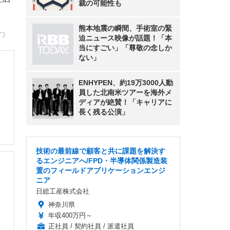
裁の可能性も
熊本地震の瞬間、手術室の緊
T》
迫ニュース映像が話題！「本
当にすごい」「尊敬の念しか
ない」
ENHYPEN、約19万3000人動
員した北南米ツアーを海外メ
ディアが絶賛！「キャリアに
長く残る公演」
技術の最前線で顧客と共に課題を解決す
るエンジニアへ/FPD・半導体関係製造装
置のフィールドアプリケーションエンジ
ニア
日総工産株式会社
神奈川県
年収400万円～
正社員 / 契約社員 / 派遣社員