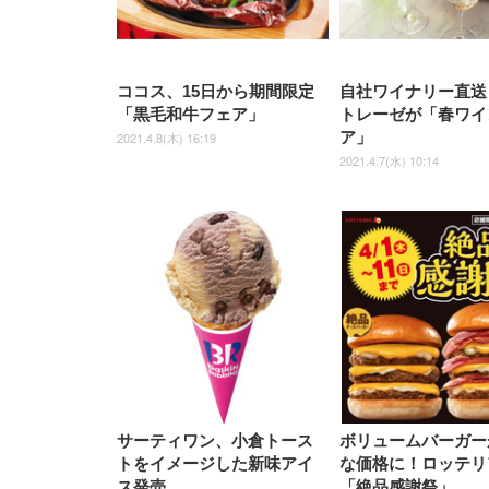
ココス、15日から期間限定
自社ワイナリー直送
「黒毛和牛フェア」
トレーゼが「春ワイ
ア」
2021.4.8(木) 16:19
2021.4.7(水) 10:14
サーティワン、小倉トース
ボリュームバーガー
トをイメージした新味アイ
な価格に！ロッテリ
ス発売
「絶品感謝祭」