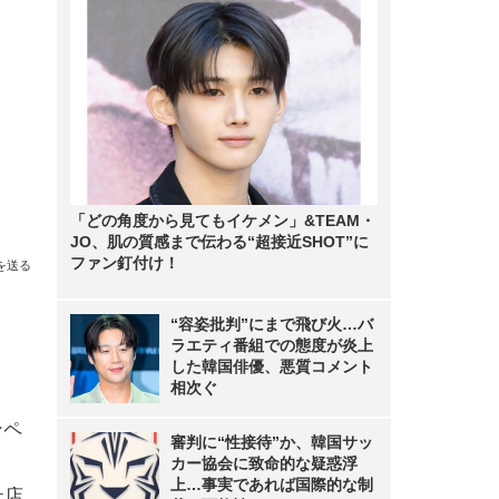
「どの角度から見てもイケメン」&TEAM・
JO、肌の質感まで伝わる“超接近SHOT”に
ファン釘付け！
を送る
“容姿批判”にまで飛び火…バ
ラエティ番組での態度が炎上
した韓国俳優、悪質コメント
相次ぐ
ンペ
審判に“性接待”か、韓国サッ
カー協会に致命的な疑惑浮
上…事実であれば国際的な制
社店