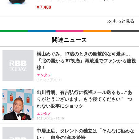
￥7,480
>> もっと見る
[EdoErgo] オフィスチェア 椅子 テレワーク 疲れな
EIZO ビジネス向けプレミアムモニター | FlexScan
Amazonベーシック ペットシーツ 薄型 レギュラー 1
い 跳ね上げ式アームレスト コンパクト 約105度ロッ
EV3240X-WT | 31.5型4K UHD・USB Type-C・ホワ
関連ニュース
回使い捨て 無香料 ホワイト 300枚
キング pc 事務椅子 360度回転 座面昇降 強化ナイロ
イト
ン樹脂ベース 通気性メッシュ 在宅ワーク H-WY01
￥3,373
￥5,699
￥105,595
横山めぐみ、17歳のときの衝撃的な可愛さ…
(黒網+黒枠+黒足)
『北の国から’87初恋』再放送でファンから熱視
線！
EIZO ビジネス向けプレミアムモニター | FlexScan
SIHOO B100 オフィスチェア／デスクチェア メッシ
Amazonベーシック ペットシーツ 厚型 ワイド 42枚
EV2740X-WT | 27.0型4K UHD・USB Type-C・ホワ
エンタメ
ュチェア 人間工学 疲れない ブラック
x2袋(84枚) ホワイト(吸収面:ライトブルー)
2021.4.4(日) 9:11
イト
￥27,999
￥3,234
￥109,572
出川哲朗、有吉弘行に祝福メール送るも…“あ
りがとうございます。もう寝てください” つ
れない返事にショック
Sezlife オフィスチェア デスクチェア 疲れない テレ
【純正品】27"ゲーミングモニター DualSense 充電
ネオ・ルーライフ ネオ・オムツ L 中型犬用 26枚入
ワーク チェア 強化バックレスト 30度ロッキング機
エンタメ
フック付き（CFI-ZDM1J）
り 単品
能 人間工学 椅子 腰サポート 90度跳ね上げ式アーム
2021.4.4(日) 15:10
レスト 3Dヘッドレスト ハンガー付き 高反発クッシ
￥49,979
￥1,800
￥7,680
ョン PCチェア 通気性メッシュ ゲーミング/勉強/事
中居正広、タレントの独立は「そんなに勧めな
務用 おしゃれ パソコンチェア (ブラック)
い」 自身の1年を後悔