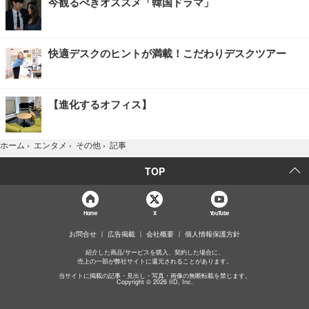
今観るべきオススメ「韓国ドラマ」
快適デスクのヒントが満載！こだわりデスクツアー
【進化するオフィス】
記事
ホーム
›
エンタメ
›
その他
›
TOP
Home
X
YouTube
お問合せ
広告掲載
会社概要
個人情報保護方針
紹介した商品/サービスを購入、契約した場合に、
売上の一部が弊社サイトに還元されることがあります。
当サイトに掲載の記事・見出し・写真・画像の無断転載を禁じます。
Copyright © 2026 IID, Inc.