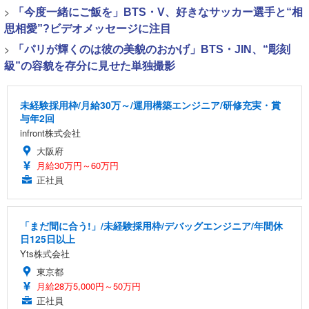
>
「今度一緒にご飯を」BTS・V、好きなサッカー選手と“相
思相愛”?ビデオメッセージに注目
>
「パリが輝くのは彼の美貌のおかげ」BTS・JIN、“彫刻
級”の容貌を存分に見せた単独撮影
未経験採用枠/月給30万～/運用構築エンジニア/研修充実・賞
与年2回
infront株式会社
大阪府
月給30万円～60万円
正社員
「まだ間に合う!」/未経験採用枠/デバッグエンジニア/年間休
日125日以上
Yts株式会社
東京都
月給28万5,000円～50万円
正社員