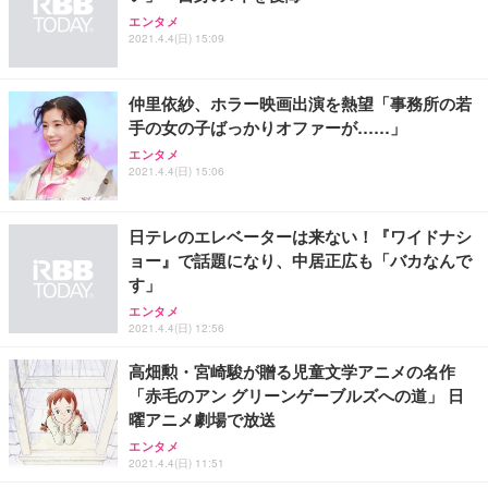
Sezlife オフィスチェア デスクチェア 疲れない テレ
【整備済み品】Dell E2724HS 27インチ 液晶モニタ
Smart Basic(スマートベーシック) 【Amazon.co.jp
エンタメ
ワーク チェア 強化バックレスト 30度ロッキング機
ー フルHD（1920×1080）VA 非光沢 HDMI/DisplayP
限定】 Smart Basic アイリスオーヤマ ペットシーツ
2021.4.4(日) 15:09
能 人間工学 椅子 腰サポート 90度跳ね上げ式アーム
ort/VGA スピーカー内蔵 高さ調整 スイベル VESA対
超厚型 お徳用 ワイド 100枚入 (x 1) (ケース販売)
レスト 3Dヘッドレスト ハンガー付き 高反発クッシ
応 ComfortView ビジネス向け
￥7,680
￥15,800
￥3,670
ョン PCチェア 通気性メッシュ ゲーミング/勉強/事
仲里依紗、ホラー映画出演を熱望「事務所の若
務用 おしゃれ パソコンチェア (ホワイト)
手の女の子ばっかりオファーが……」
ANDWINT オフィスチェア デスクチェア 肘なし メ
【MiniLED/24.5inch/280Hz/FHD】GRAPHT THE S
アイリスオーヤマ ペットシーツ 超厚型 お徳用 レギ
エンタメ
ッシュ 通気性 ランバーサポート付き 腰サポート ガ
HOOTER Gaming Monitor 24” Essential ゲーミン
ュラー 200枚入【Amazon.co.jp限定】
2021.4.4(日) 15:06
ス圧無段階昇降 360度回転 キャスター付き コンパク
グモニター QD 24.5インチ 1ms FHD 量子ドット 残
ト 幅52×奥行58.5×高さ84～96cm テレワーク 在宅
像低減 (3年保証 | 輝点保証 | 日本メーカー)
￥3,731
￥4,139
￥34,980
勤務 ブラック
日テレのエレベーターは来ない！『ワイドナシ
ョー』で話題になり、中居正広も「バカなんで
す」
エンタメ
2021.4.4(日) 12:56
高畑勲・宮崎駿が贈る児童文学アニメの名作
「赤毛のアン グリーンゲーブルズへの道」 日
曜アニメ劇場で放送
エンタメ
2021.4.4(日) 11:51