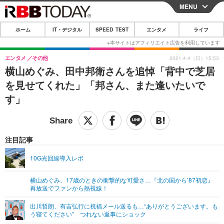
MENU
CLOSE
ホーム
IT・デジタル
SPEED TEST
エンタメ
ライフ
ホーム
IT・デジタル
エンタメ
その他
2021.4.4（日）15:53
横山めぐみ、田中邦衛さんを追悼「背中で芝居
IT・デジタルTOP
スマートフォン
SPEED TEST
を見せてくれた」「邦さん、また逢いたいで
ネタ
ガジェット・ツール
す」
エンタメ
ショッピング
その他
エンタメTOP
映画・ドラマ
ライフ
韓流・K-POP
韓国・芸能
注目記事
ライフTOP
グルメ
リリース一覧
音楽
スポーツ
10G光回線導入レポ
ペット
ショッピング
プッシュ通知の停止方法
グラビア
ブログ
その他
横山めぐみ、17歳のときの衝撃的な可愛さ…『北の国から’87初恋』
再放送でファンから熱視線！
ショッピング
その他
出川哲朗、有吉弘行に祝福メール送るも…“ありがとうございます。も
う寝てください” つれない返事にショック