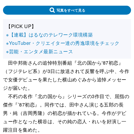
写真をすべて見る
【PICK UP】
※【連載】はるなのテレワーク環境構築
※YouTuber・クリエイター達の秀逸環境をチェック
※芸能・エンタメ最新ニュース
田中邦衛さんの追悼特別番組『北の国から'87初恋』
（フジテレビ系）が3日に放送されて反響を呼ぶ中、今作
で女優デビューを果たした横山めぐみから追悼メッセー
ジが届いた。
不朽の名作『北の国から』シリーズの3作目で、屈指の
傑作『’87初恋』。同作では、田中さん演じる五郎の長
男・純（吉岡秀隆）の初恋が描かれている。今作がデビ
ュー作となった横谷は、その純の恋人・れいを好演し一
躍注目を集めた。