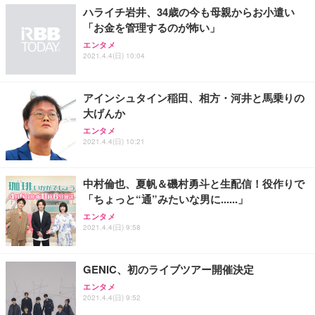
ハライチ岩井、34歳の今も母親からお小遣い
「お金を管理するのが怖い」
エンタメ
2021.4.4(日) 10:04
アインシュタイン稲田、相方・河井と馬乗りの
大げんか
エンタメ
2021.4.4(日) 10:21
中村倫也、夏帆＆磯村勇斗と生配信！役作りで
「ちょっと“通”みたいな男に......」
エンタメ
2021.4.4(日) 9:58
GENIC、初のライブツアー開催決定
エンタメ
2021.4.4(日) 9:52