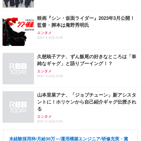
映画『シン・仮面ライダー』2023年3月公開！
監督・脚本は庵野秀明氏
エンタメ
2021.4.4(日) 9:45
久慈暁子アナ、ずん飯尾の好きなところは「単
純なギャグ」と語りブーイング！？
エンタメ
2021.4.4(日) 8:58
山本里菜アナ、「ジョブチューン」新アシスタ
ントに！ホリケンから自己紹介ギャグ伝授され
る
エンタメ
2021.4.4(日) 5:00
未経験採用枠/月給30万～/運用構築エンジニア/研修充実・賞