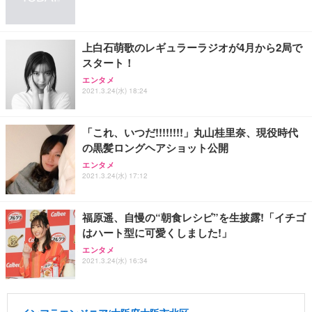
上白石萌歌のレギュラーラジオが4月から2局で
スタート！
エンタメ
2021.3.24(水) 18:24
「これ、いつだ!!!!!!!!」丸山桂里奈、現役時代
の黒髪ロングヘアショット公開
エンタメ
2021.3.24(水) 17:12
福原遥、自慢の“朝食レシピ”を生披露!「イチゴ
はハート型に可愛くしました!」
エンタメ
2021.3.24(水) 16:34