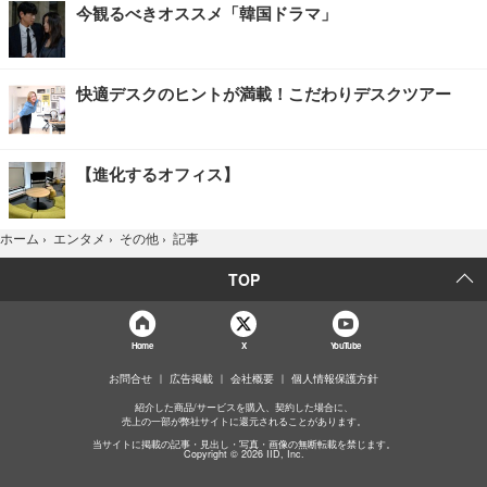
今観るべきオススメ「韓国ドラマ」
快適デスクのヒントが満載！こだわりデスクツアー
【進化するオフィス】
記事
ホーム
›
エンタメ
›
その他
›
TOP
Home
X
YouTube
お問合せ
広告掲載
会社概要
個人情報保護方針
紹介した商品/サービスを購入、契約した場合に、
売上の一部が弊社サイトに還元されることがあります。
当サイトに掲載の記事・見出し・写真・画像の無断転載を禁じます。
Copyright © 2026 IID, Inc.