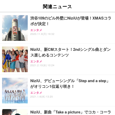
[EdoErgo] オフィスチェア 椅子 テレワーク 疲れな
EIZO ビジネス向けプレミアムモニター | FlexScan
Amazonベーシック ペットシーツ 薄型 レギュラー 1
い 跳ね上げ式アームレスト コンパクト 約105度ロッ
EV3240X-WT | 31.5型4K UHD・USB Type-C・ホワ
関連ニュース
回使い捨て 無香料 ホワイト 300枚
キング pc 事務椅子 360度回転 座面昇降 強化ナイロ
イト
ン樹脂ベース 通気性メッシュ 在宅ワーク H-WY01
￥3,373
￥5,699
￥105,595
渋谷109のビル外壁にNiziUが登場！XMASコラ
(黒網+黒枠+黒足)
ボが決定！
エンタメ
EIZO ビジネス向けプレミアムモニター | FlexScan
SIHOO B100 オフィスチェア／デスクチェア メッシ
Amazonベーシック ペットシーツ 厚型 ワイド 42枚
2020.11.9(月) 19:32
EV2740X-WT | 27.0型4K UHD・USB Type-C・ホワ
ュチェア 人間工学 疲れない ブラック
x2袋(84枚) ホワイト(吸収面:ライトブルー)
イト
￥27,999
￥3,234
￥109,572
NiziU、新CMスタート！2ndシングル曲とダン
ス楽しめるコンテンツ
Sezlife オフィスチェア デスクチェア 疲れない テレ
エンタメ
【純正品】27"ゲーミングモニター DualSense 充電
ネオ・ルーライフ ネオ・オムツ L 中型犬用 26枚入
ワーク チェア 強化バックレスト 30度ロッキング機
2021.2.10(水) 10:24
フック付き（CFI-ZDM1J）
り 単品
能 人間工学 椅子 腰サポート 90度跳ね上げ式アーム
レスト 3Dヘッドレスト ハンガー付き 高反発クッシ
￥49,979
￥1,800
￥7,680
ョン PCチェア 通気性メッシュ ゲーミング/勉強/事
NiziU、デビューシングル「Step and a step」
務用 おしゃれ パソコンチェア (ブラック)
がオリコン1位返り咲き！
Sezlife オフィスチェア デスクチェア 疲れない テレ
【整備済み品】Dell E2724HS 27インチ 液晶モニタ
Smart Basic(スマートベーシック) 【Amazon.co.jp
エンタメ
ワーク チェア 強化バックレスト 30度ロッキング機
ー フルHD（1920×1080）VA 非光沢 HDMI/DisplayP
限定】 Smart Basic アイリスオーヤマ ペットシーツ
2021.1.6(水) 13:20
能 人間工学 椅子 腰サポート 90度跳ね上げ式アーム
ort/VGA スピーカー内蔵 高さ調整 スイベル VESA対
超厚型 お徳用 ワイド 100枚入 (x 1) (ケース販売)
レスト 3Dヘッドレスト ハンガー付き 高反発クッシ
応 ComfortView ビジネス向け
￥7,680
￥15,800
￥3,670
ョン PCチェア 通気性メッシュ ゲーミング/勉強/事
NiziU、新曲「Take a picture」でコカ・コーラ
務用 おしゃれ パソコンチェア (ホワイト)