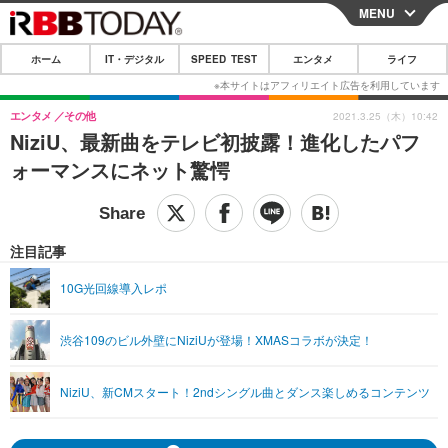
MENU
CLOSE
ホーム
IT・デジタル
SPEED TEST
エンタメ
ライフ
ホーム
IT・デジタル
エンタメ
その他
2021.3.25（木）10:42
NiziU、最新曲をテレビ初披露！進化したパフ
IT・デジタルTOP
スマートフォン
SPEED TEST
ォーマンスにネット驚愕
ネタ
ガジェット・ツール
エンタメ
ショッピング
その他
エンタメTOP
映画・ドラマ
ライフ
注目記事
韓流・K-POP
韓国・芸能
ライフTOP
グルメ
リリース一覧
10G光回線導入レポ
音楽
スポーツ
ペット
ショッピング
プッシュ通知の停止方法
渋谷109のビル外壁にNiziUが登場！XMASコラボが決定！
グラビア
ブログ
その他
ショッピング
その他
NiziU、新CMスタート！2ndシングル曲とダンス楽しめるコンテンツ