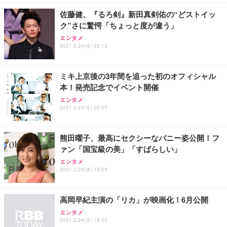
佐藤健、『るろ剣』新田真剣佑の“どストイッ
ク”さに驚愕「ちょっと度が違う」
エンタメ
2021.3.24(水) 22:12
ミキ上京後の3年間を追った初のオフィシャル
本！発売記念でイベント開催
エンタメ
2021.3.24(水) 20:27
熊田曜子、最高にセクシーなバニー姿公開！フ
ァン「国宝級の美」「すばらしい」
エンタメ
2021.3.24(水) 19:59
高岡早紀主演の「リカ」が映画化！6月公開
エンタメ
2021.3.24(水) 18:52