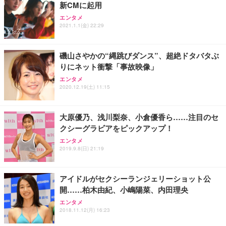
新CMに起用
ANDWINT オフィスチェア デスクチェア 肘なし メ
【MiniLED/24.5inch/280Hz/FHD】GRAPHT THE S
アイリスオーヤマ ペットシーツ 超厚型 お徳用 レギ
エンタメ
ッシュ 通気性 ランバーサポート付き 腰サポート ガ
HOOTER Gaming Monitor 24” Essential ゲーミン
ュラー 200枚入【Amazon.co.jp限定】
2021.1.1(金) 22:29
ス圧無段階昇降 360度回転 キャスター付き コンパク
グモニター QD 24.5インチ 1ms FHD 量子ドット 残
ト 幅52×奥行58.5×高さ84～96cm テレワーク 在宅
像低減 (3年保証 | 輝点保証 | 日本メーカー)
￥3,731
￥4,139
￥34,980
勤務 ブラック
磯山さやかの“縄跳びダンス”、超絶ドタバタぶ
りにネット衝撃「事故映像」
エンタメ
2020.12.19(土) 11:15
大原優乃、浅川梨奈、小倉優香ら……注目のセ
クシーグラビアをピックアップ！
エンタメ
2019.9.8(日) 21:19
アイドルがセクシーランジェリーショット公
開……柏木由紀、小嶋陽菜、内田理央
エンタメ
2018.11.12(月) 16:23