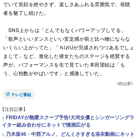
でいて笑顔を絶やさず、楽しさあふれる雰囲気で、視聴
者を魅了し続けた。
SNS上からは「とんでもなくパワーアップしてる」
「歌声といいダンスといい安定感が前と比べ物にならな
いくらい上がってた」「ＮiziUが完成されつつあるでしょ
まじで」など、進化した彼女たちのステージを絶賛する
声が。パフォーマンスを生で見ていた本田望結は「も
う、心拍数がやばいです」と感激していた。
《杉山実》
テレビ番組
【注目記事】
>
FRIDAYが熱愛スクープ予告!大河女優とシンガーソングラ
イター組み合わせにネットで憶測広がる
>
乃木坂46・中西アルノ、どんくさすぎる浴衣動画にネット