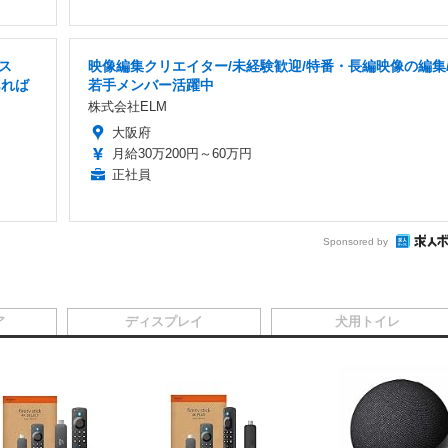
ス
映像編集クリエイター/未経験歓迎/特番・長編映像の編集
あれば
若手メンバー活躍中
株式会社ELM
大阪府
月給30万200円～60万円
正社員
Sponsored by
ア
ディスプレイ
犬用トイレ