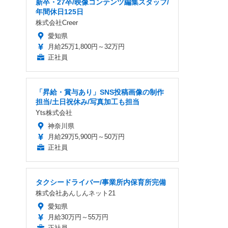
新卒・27卒/映像コンテンツ編集スタッフ/
年間休日125日
株式会社Creer
愛知県
月給25万1,800円～32万円
正社員
「昇給・賞与あり」SNS投稿画像の制作
担当/土日祝休み/写真加工も担当
Yts株式会社
神奈川県
月給29万5,900円～50万円
正社員
タクシードライバー/事業所内保育所完備
株式会社あんしんネット21
愛知県
月給30万円～55万円
正社員