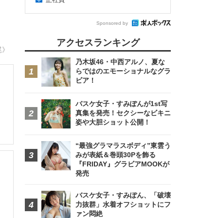
Sponsored by
アクセスランキング
尾》
乃木坂46・中西アルノ、夏な
らではのエモーショナルなグラ
ビア！
バスケ女子・すみぽんが1st写
真集を発売！セクシーなビキニ
姿や大胆ショット公開！
“最強グラマラスボディ”東雲う
みが表紙＆巻頭30Pを飾る
『FRIDAY』グラビアMOOKが
発売
バスケ女子・すみぽん、「破壊
力抜群」水着オフショットにフ
ァン悶絶