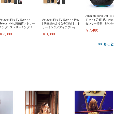
Amazon Echo Dot (
Amazon Fire TV Stick 4K
Amazon Fire TV Stick 4K Plus
ドット) 第5世代 - Ale
Select | 4Kの高画質ストリー
| 映画館のような4K体験 | スト
センサー搭載、鮮やか
ミング | ストリーミングメデ
リーミングメディアプレイヤ
サウンド｜チャコール
￥7,480
ィアプレイヤー
ー
￥7,980
￥9,980
>> もっ
【整備済み品】Dell
【MiniLED/24.5inch/280Hz/
正品】27"ゲーミングモ
ANDWINT オフィスチ
アイリスオーヤマ ペ
Sezlife オフィスチェア デスク
ネオ・ルーライフ ネオ・オム
E2724HS 27インチ 液晶モ
Sezlife オフィスチェア デスク
Smart Basic(スマートベーシ
GRAPHT THE SHOOTER
ー DualSense 充電フッ
ア デスクチェア 肘なし
シーツ 超厚型 お徳用 
チェア 疲れない テレワーク
ツ L 中型犬用 26枚入り 単品
ニター フル
チェア 疲れない テレワーク
ック) 【Amazon.co.jp限定】
Gaming Monitor 24” Essential
き（CFI-ZDM1J）
ッシュ 通気性 ランバ
ュラー 200枚入
チェア 強化バックレスト 30
HD（1920×1080）VA 非光
チェア 強化バックレスト 30度
Smart Basic アイリスオーヤマ
ーミングモニター QD 24.5イ
ポート付き 腰サポート
【Amazon.co.jp限定】
￥1,800
￥15,800
￥34,980
9,979
度ロッキング機能 人間工学 椅
沢 HDMI/DisplayPort/VGA
ロッキング機能 人間工学 椅子
ペットシーツ 超厚型 お徳用
￥4,139
￥3,731
1ms FHD 量子ドット 残像低減
ス圧無段階昇降 360度
￥7,680
￥7,680
￥3,670
子 腰サポート 90度跳ね上げ
スピーカー内蔵 高さ調整 ス
腰サポート 90度跳ね上げ式ア
ワイド 100枚入 (x 1) (ケース
年保証 | 輝点保証 | 日本メーカ
転 キャスター付き コ
式アームレスト 3Dヘッドレス
イベル VESA対応
ームレスト 3Dヘッドレスト
販売)