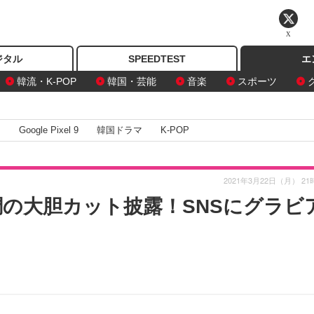
X
ジタル
SPEEDTEST
エ
韓流・K-POP
韓国・芸能
音楽
スポーツ
I
Google Pixel 9
韓国ドラマ
K-POP
2021年3月22日（月） 21
調の大胆カット披露！SNSにグラビ