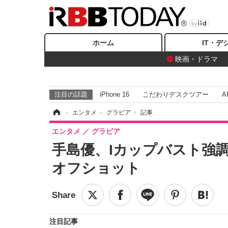
ホーム
IT・デ
映画・ドラマ
注目の話題
iPhone 16
こだわりデスクツアー
A
ホーム
›
エンタメ
›
グラビア
›
記事
エンタメ
グラビア
手島優、Iカップバスト強
オフショット
注目記事