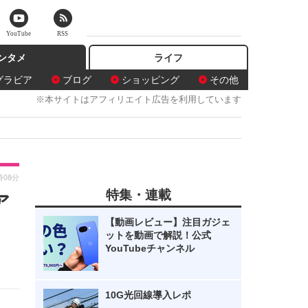
YouTube
RSS
ンタメ
ライフ
グラビア
ブログ
ショッピング
その他
※本サイトはアフィリエイト広告を利用しています
時08分
特集・連載
ア
【動画レビュー】注目ガジェ
ットを動画で解説！公式
YouTubeチャンネル
10G光回線導入レポ