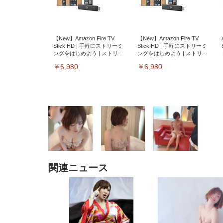
【New】Amazon Fire TV
【New】Amazon Fire TV
Stick HD | 手軽にストリーミ
Stick HD | 手軽にストリーミ
ングをはじめよう | ストリー
ングをはじめよう | ストリー
ミングメディアプレイヤー
ミングメディアプレイヤー
￥6,980
￥6,980
関連ニュース
EIZO ビジネス向けプレミア
EIZO ビジネス向けプレミア
【純
[EdoErgo] オフィスチェア 椅
Amazonベーシック ペットシ
SIHOO B100 オフィスチェア
Amazonベーシック ペットシ
ムモニター | FlexScan
ムモニター | FlexScan
ニタ
子 テレワーク 疲れない 跳ね
ーツ 薄型 レギュラー 1回使い
／デスクチェア メッシュチェ
ーツ 厚型 ワイド 42枚x2袋(84
EV3240X-WT | 31.5型4K
EV2740X-WT | 27.0型4K
ク付
上げ式アームレスト コンパク
捨て 無香料 ホワイト 300枚
ア 人間工学 疲れない ブラッ
枚) ホワイト(吸収面:ライトブ
UHD・USB Type-C・ホワイ
UHD・USB Type-C・ホワイ
ト 約105度ロッキング pc 事務
￥105,595
￥109,572
ク
ルー)
￥4
ト
ト
￥5,699
￥3,373
￥27,999
￥3,234
椅子 360度回転 座面昇降 強化
ナイロン樹脂ベース 通気性メ