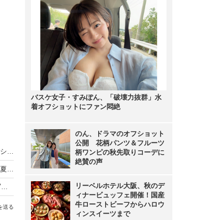
バスケ女子・すみぽん、「破壊力抜群」水
着オフショットにファン悶絶
のん、ドラマのオフショット
公開 花柄パンツ＆フルーツ
バスケ女子・すみぽん、「破壊力抜群」水着オフショットにファン悶絶
柄ワンピの秋先取りコーデに
絶賛の声
東雲うみ、高橋かの、美澄衿依が爽やか＆大胆な夏グラビア！『週刊SPA！』最新号
リーベルホテル大阪、秋のデ
アイドルグループ『zanka』のMiinaがデジタル写真集で初水着グラビア！
ィナービュッフェ開催！国産
牛ローストビーフからハロウ
を送る
ィンスイーツまで