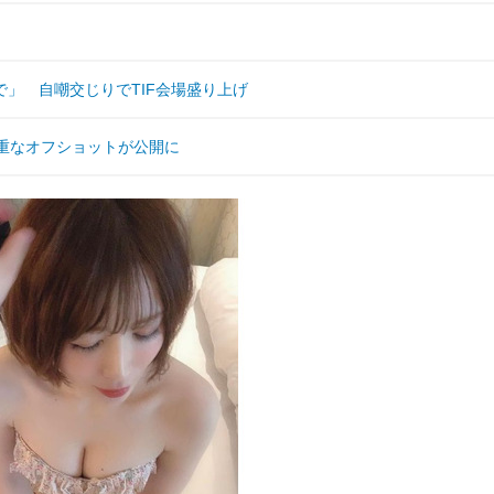
」 自嘲交じりでTIF会場盛り上げ
重なオフショットが公開に