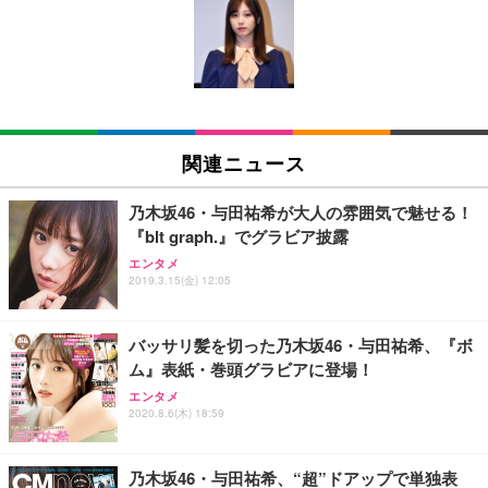
Amazonベーシック ペットシーツ 薄型 レギュラー 1
い 跳ね上げ式アームレスト コンパクト 約105度ロッ
EV3240X-WT | 31.5型4K UHD・USB Type-C・ホワ
回使い捨て 無香料 ホワイト 300枚
キング pc 事務椅子 360度回転 座面昇降 強化ナイロ
イト
ン樹脂ベース 通気性メッシュ 在宅ワーク H-WY01
￥3,373
￥5,699
￥105,595
(黒網+黒枠+黒足)
EIZO ビジネス向けプレミアムモニター | FlexScan
SIHOO B100 オフィスチェア／デスクチェア メッシ
Amazonベーシック ペットシーツ 厚型 ワイド 42枚
EV2740X-WT | 27.0型4K UHD・USB Type-C・ホワ
ュチェア 人間工学 疲れない ブラック
x2袋(84枚) ホワイト(吸収面:ライトブルー)
関連ニュース
イト
￥27,999
￥3,234
￥109,572
乃木坂46・与田祐希が大人の雰囲気で魅せる！
『blt graph.』でグラビア披露
Sezlife オフィスチェア デスクチェア 疲れない テレ
【純正品】27"ゲーミングモニター DualSense 充電
ネオ・ルーライフ ネオ・オムツ L 中型犬用 26枚入
エンタメ
ワーク チェア 強化バックレスト 30度ロッキング機
2019.3.15(金) 12:05
フック付き（CFI-ZDM1J）
り 単品
能 人間工学 椅子 腰サポート 90度跳ね上げ式アーム
レスト 3Dヘッドレスト ハンガー付き 高反発クッシ
￥49,979
￥1,800
￥7,680
ョン PCチェア 通気性メッシュ ゲーミング/勉強/事
バッサリ髪を切った乃木坂46・与田祐希、『ボ
務用 おしゃれ パソコンチェア (ブラック)
ム』表紙・巻頭グラビアに登場！
Sezlife オフィスチェア デスクチェア 疲れない テレ
【整備済み品】Dell E2724HS 27インチ 液晶モニタ
Smart Basic(スマートベーシック) 【Amazon.co.jp
エンタメ
ワーク チェア 強化バックレスト 30度ロッキング機
ー フルHD（1920×1080）VA 非光沢 HDMI/DisplayP
限定】 Smart Basic アイリスオーヤマ ペットシーツ
2020.8.6(木) 18:59
能 人間工学 椅子 腰サポート 90度跳ね上げ式アーム
ort/VGA スピーカー内蔵 高さ調整 スイベル VESA対
超厚型 お徳用 ワイド 100枚入 (x 1) (ケース販売)
レスト 3Dヘッドレスト ハンガー付き 高反発クッシ
応 ComfortView ビジネス向け
￥7,680
￥15,800
￥3,670
ョン PCチェア 通気性メッシュ ゲーミング/勉強/事
乃木坂46・与田祐希、“超”ドアップで単独表
務用 おしゃれ パソコンチェア (ホワイト)