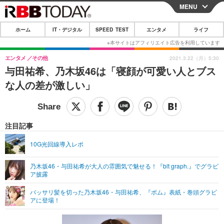
MENU
CLOSE
ホーム
IT・デジタル
SPEED TEST
エンタメ
ライフ
ホーム
IT・デジタル
エンタメ
その他
2021.3.22（月）5:30
与田祐希、乃木坂46は「寝顔が可愛い人とブス
IT・デジタルTOP
スマートフォン
SPEED TEST
な人の差が激しい」
ネタ
ガジェット・ツール
エンタメ
ショッピング
その他
エンタメTOP
映画・ドラマ
ライフ
注目記事
韓流・K-POP
韓国・芸能
ライフTOP
グルメ
リリース一覧
10G光回線導入レポ
音楽
スポーツ
ペット
ショッピング
プッシュ通知の停止方法
乃木坂46・与田祐希が大人の雰囲気で魅せる！『blt graph.』でグラビ
ア披露
グラビア
ブログ
その他
バッサリ髪を切った乃木坂46・与田祐希、『ボム』表紙・巻頭グラビ
ショッピング
その他
アに登場！