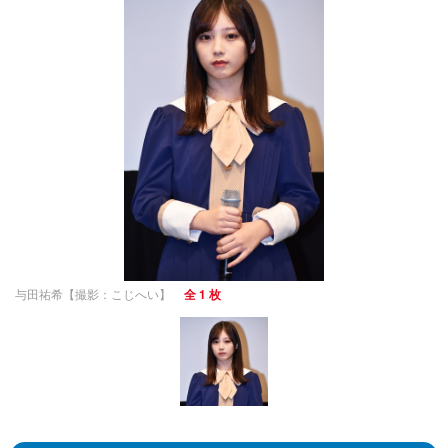
与田祐希【撮影：こじへい】
全 1 枚