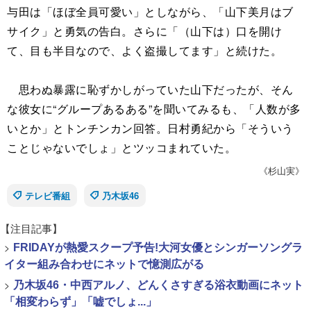
与田は「ほぼ全員可愛い」としながら、「山下美月はブ
サイク」と勇気の告白。さらに「（山下は）口を開け
て、目も半目なので、よく盗撮してます」と続けた。
思わぬ暴露に恥ずかしがっていた山下だったが、そん
な彼女に“グループあるある”を聞いてみるも、「人数が多
いとか」とトンチンカン回答。日村勇紀から「そういう
ことじゃないでしょ」とツッコまれていた。
《杉山実》
テレビ番組
乃木坂46
【注目記事】
>
FRIDAYが熱愛スクープ予告!大河女優とシンガーソングラ
イター組み合わせにネットで憶測広がる
>
乃木坂46・中西アルノ、どんくさすぎる浴衣動画にネット
「相変わらず」「嘘でしょ...」