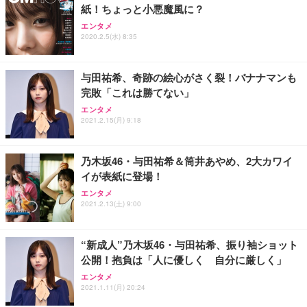
紙！ちょっと小悪魔風に？
ANDWINT オフィスチェア デスクチェア 肘なし メ
【MiniLED/24.5inch/280Hz/FHD】GRAPHT THE S
アイリスオーヤマ ペットシーツ 超厚型 お徳用 レギ
ッシュ 通気性 ランバーサポート付き 腰サポート ガ
HOOTER Gaming Monitor 24” Essential ゲーミン
エンタメ
ュラー 200枚入【Amazon.co.jp限定】
ス圧無段階昇降 360度回転 キャスター付き コンパク
グモニター QD 24.5インチ 1ms FHD 量子ドット 残
2020.2.5(水) 8:35
ト 幅52×奥行58.5×高さ84～96cm テレワーク 在宅
像低減 (3年保証 | 輝点保証 | 日本メーカー)
￥3,731
￥4,139
￥34,980
勤務 ブラック
与田祐希、奇跡の絵心がさく裂！バナナマンも
完敗「これは勝てない」
エンタメ
2021.2.15(月) 9:18
乃木坂46・与田祐希＆筒井あやめ、2大カワイ
イが表紙に登場！
エンタメ
2021.2.13(土) 9:00
“新成人”乃木坂46・与田祐希、振り袖ショット
公開！抱負は「人に優しく 自分に厳しく」
エンタメ
2021.1.11(月) 20:24