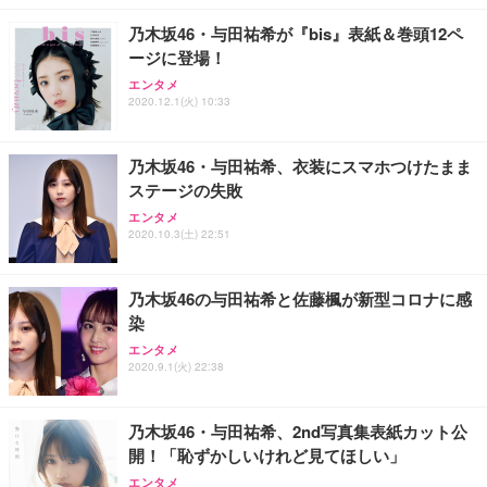
乃木坂46・与田祐希が『bis』表紙＆巻頭12ペ
ージに登場！
エンタメ
2020.12.1(火) 10:33
乃木坂46・与田祐希、衣装にスマホつけたまま
ステージの失敗
エンタメ
2020.10.3(土) 22:51
乃木坂46の与田祐希と佐藤楓が新型コロナに感
染
エンタメ
2020.9.1(火) 22:38
乃木坂46・与田祐希、2nd写真集表紙カット公
開！「恥ずかしいけれど見てほしい」
エンタメ