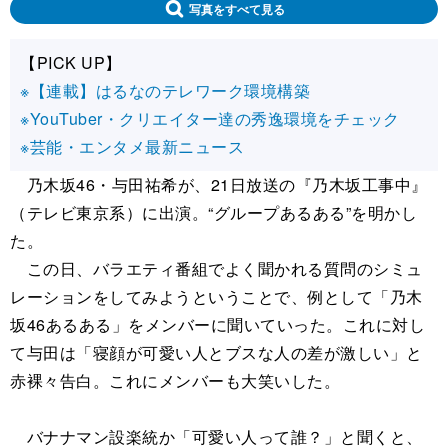
写真をすべて見る
【PICK UP】
※【連載】はるなのテレワーク環境構築
※YouTuber・クリエイター達の秀逸環境をチェック
※芸能・エンタメ最新ニュース
乃木坂46・与田祐希が、21日放送の『乃木坂工事中』
（テレビ東京系）に出演。“グループあるある”を明かし
た。
この日、バラエティ番組でよく聞かれる質問のシミュ
レーションをしてみようということで、例として「乃木
坂46あるある」をメンバーに聞いていった。これに対し
て与田は「寝顔が可愛い人とブスな人の差が激しい」と
赤裸々告白。これにメンバーも大笑いした。
バナナマン設楽統か「可愛い人って誰？」と聞くと、