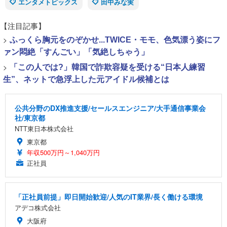
エンタメトピックス
田中みな実
【注目記事】
>
ふっくら胸元をのぞかせ...TWICE・モモ、色気漂う姿にフ
ァン悶絶「すんごい」「気絶しちゃう」
>
「この人では?」韓国で詐欺容疑を受ける“日本人練習
生”、ネットで急浮上した元アイドル候補とは
公共分野のDX推進支援/セールスエンジニア/大手通信事業会
社/東京都
NTT東日本株式会社
東京都
年収500万円～1,040万円
正社員
「正社員前提」即日開始歓迎/人気のIT業界/長く働ける環境
アデコ株式会社
大阪府