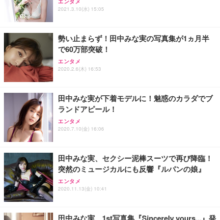
エンタメ
2021.3.10(水) 15:05
勢い止まらず！田中みな実の写真集が1ヵ月半
で60万部突破！
エンタメ
2020.2.6(木) 16:53
田中みな実が下着モデルに！魅惑のカラダでブ
ランドアピール！
エンタメ
2020.7.10(金) 16:06
田中みな実、セクシー泥棒スーツで再び降臨！
突然のミュージカルにも反響『ルパンの娘』
エンタメ
2020.11.13(金) 10:41
田中みな実、1st写真集『Sincerely yours...』発