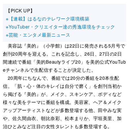
【PICK UP】
※【連載】はるなのテレワーク環境構築
※YouTuber・クリエイター達の秀逸環境をチェック
※芸能・エンタメ最新ニュース
美容誌『美的』（小学館）は22日に発売される5月号で
創刊20周年を迎える。これを記念し、26日、27日の2日
間連続で番組「美的Beautyライブ20」を美的公式YouTub
eチャンネルで生配信することが決定した。
20周年にちなんで、番組では20分の番組を20本生配
信。「肌・心・体のキレイは自分で磨く」を創刊当初か
ら掲げる『美的』が、メイク、スキンケア、ボディなど
様々な美をテーマに番組を構成。美容家、ヘア＆メイク
アップアーティストなどが多数登場する他、田中みな実
や、佐久間由衣、朝比奈彩、松本まりか、宇垣美里、加
治ひとみなど注目の女性タレントも多数登場する。