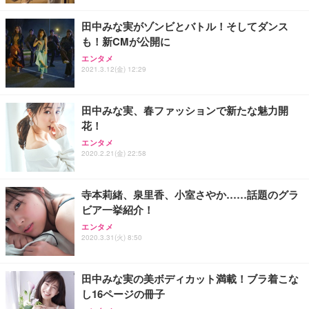
レスト 3Dヘッドレスト ハンガー付き 高反発クッシ
￥49,979
￥1,800
￥7,680
ョン PCチェア 通気性メッシュ ゲーミング/勉強/事
田中みな実がゾンビとバトル！そしてダンス
務用 おしゃれ パソコンチェア (ブラック)
も！新CMが公開に
Sezlife オフィスチェア デスクチェア 疲れない テレ
【整備済み品】Dell E2724HS 27インチ 液晶モニタ
Smart Basic(スマートベーシック) 【Amazon.co.jp
エンタメ
ワーク チェア 強化バックレスト 30度ロッキング機
ー フルHD（1920×1080）VA 非光沢 HDMI/DisplayP
限定】 Smart Basic アイリスオーヤマ ペットシーツ
2021.3.12(金) 12:29
能 人間工学 椅子 腰サポート 90度跳ね上げ式アーム
ort/VGA スピーカー内蔵 高さ調整 スイベル VESA対
超厚型 お徳用 ワイド 100枚入 (x 1) (ケース販売)
レスト 3Dヘッドレスト ハンガー付き 高反発クッシ
応 ComfortView ビジネス向け
￥7,680
￥15,800
￥3,670
ョン PCチェア 通気性メッシュ ゲーミング/勉強/事
田中みな実、春ファッションで新たな魅力開
務用 おしゃれ パソコンチェア (ホワイト)
花！
ANDWINT オフィスチェア デスクチェア 肘なし メ
【MiniLED/24.5inch/280Hz/FHD】GRAPHT THE S
アイリスオーヤマ ペットシーツ 超厚型 お徳用 レギ
ッシュ 通気性 ランバーサポート付き 腰サポート ガ
HOOTER Gaming Monitor 24” Essential ゲーミン
エンタメ
ュラー 200枚入【Amazon.co.jp限定】
ス圧無段階昇降 360度回転 キャスター付き コンパク
グモニター QD 24.5インチ 1ms FHD 量子ドット 残
2020.2.21(金) 22:58
ト 幅52×奥行58.5×高さ84～96cm テレワーク 在宅
像低減 (3年保証 | 輝点保証 | 日本メーカー)
￥3,731
￥4,139
￥34,980
勤務 ブラック
寺本莉緒、泉里香、小室さやか……話題のグラ
ビア一挙紹介！
エンタメ
2020.3.31(火) 8:50
田中みな実の美ボディカット満載！ブラ着こな
し16ページの冊子