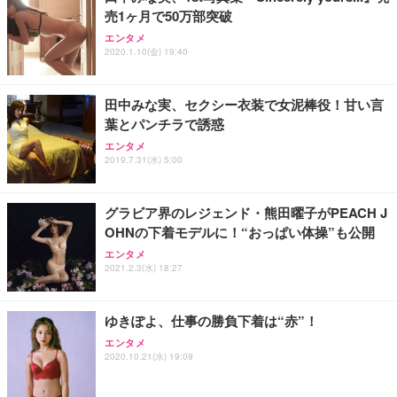
売1ヶ月で50万部突破
エンタメ
2020.1.10(金) 19:40
田中みな実、セクシー衣装で女泥棒役！甘い言
葉とパンチラで誘惑
エンタメ
2019.7.31(水) 5:00
グラビア界のレジェンド・熊田曜子がPEACH J
OHNの下着モデルに！“おっぱい体操”も公開
エンタメ
2021.2.3(水) 18:27
ゆきぽよ、仕事の勝負下着は“赤”！
エンタメ
2020.10.21(水) 19:09