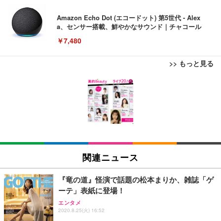
Amazon Echo Dot (エコードット) 第5世代 - Alex
a、センサー搭載、鮮やかなサウンド｜チャコール
￥7,480
>> もっと見る
[EdoErgo] オフィスチェア 椅子 テレワーク 疲れな
EIZO ビジネス向けプレミアムモニター | FlexScan
Amazonベーシック ペットシーツ 薄型 レギュラー 1
い 跳ね上げ式アームレスト コンパクト 約105度ロッ
EV3240X-WT | 31.5型4K UHD・USB Type-C・ホワ
回使い捨て 無香料 ホワイト 300枚
キング pc 事務椅子 360度回転 座面昇降 強化ナイロ
イト
ン樹脂ベース 通気性メッシュ 在宅ワーク H-WY01
￥3,373
￥5,699
￥105,595
(黒網+黒枠+黒足)
EIZO ビジネス向けプレミアムモニター | FlexScan
SIHOO B100 オフィスチェア／デスクチェア メッシ
Amazonベーシック ペットシーツ 厚型 ワイド 42枚
EV2740X-WT | 27.0型4K UHD・USB Type-C・ホワ
ュチェア 人間工学 疲れない ブラック
x2袋(84枚) ホワイト(吸収面:ライトブルー)
関連ニュース
イト
￥27,999
￥3,234
￥109,572
『竜の道』怪演で話題の松本まりか、雑誌「ゲ
ーテ」表紙に登場！
Sezlife オフィスチェア デスクチェア 疲れない テレ
【純正品】27"ゲーミングモニター DualSense 充電
ネオ・ルーライフ ネオ・オムツ L 中型犬用 26枚入
エンタメ
ワーク チェア 強化バックレスト 30度ロッキング機
2020.8.25(火) 16:52
フック付き（CFI-ZDM1J）
り 単品
能 人間工学 椅子 腰サポート 90度跳ね上げ式アーム