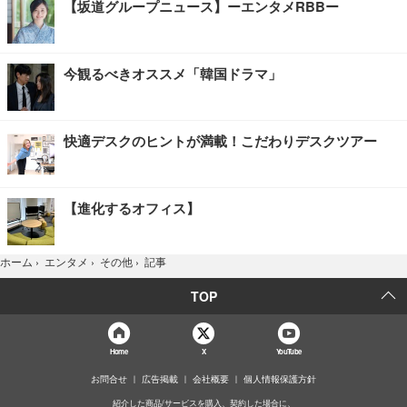
【坂道グループニュース】ーエンタメRBBー
今観るべきオススメ「韓国ドラマ」
快適デスクのヒントが満載！こだわりデスクツアー
【進化するオフィス】
記事
ホーム
›
エンタメ
›
その他
›
TOP
Home
X
YouTube
お問合せ
広告掲載
会社概要
個人情報保護方針
紹介した商品/サービスを購入、契約した場合に、