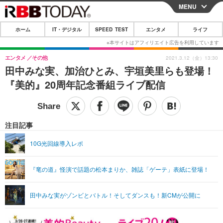
MENU
CLOSE
ホーム
IT・デジタル
SPEED TEST
エンタメ
ライフ
ホーム
IT・デジタル
エンタメ
その他
2021.3.12（金）13:30
田中みな実、加治ひとみ、宇垣美里らも登場！
IT・デジタルTOP
スマートフォン
SPEED TEST
『美的』20周年記念番組ライブ配信
ネタ
ガジェット・ツール
エンタメ
ショッピング
その他
エンタメTOP
映画・ドラマ
ライフ
注目記事
韓流・K-POP
韓国・芸能
ライフTOP
グルメ
リリース一覧
10G光回線導入レポ
音楽
スポーツ
ペット
ショッピング
プッシュ通知の停止方法
『竜の道』怪演で話題の松本まりか、雑誌「ゲーテ」表紙に登場！
グラビア
ブログ
その他
ショッピング
その他
田中みな実がゾンビとバトル！そしてダンスも！新CMが公開に