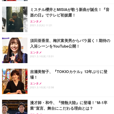
レスト 3Dヘッドレスト ハンガー付き 高反発クッシ
応 ComfortView ビジネス向け
￥7,680
￥15,800
￥3,670
ョン PCチェア 通気性メッシュ ゲーミング/勉強/事
ミスチル櫻井とMISIAが歌う新曲が誕生！『音
務用 おしゃれ パソコンチェア (ホワイト)
楽の日』でテレビ初披露！
ANDWINT オフィスチェア デスクチェア 肘なし メ
【MiniLED/24.5inch/280Hz/FHD】GRAPHT THE S
アイリスオーヤマ ペットシーツ 超厚型 お徳用 レギ
ッシュ 通気性 ランバーサポート付き 腰サポート ガ
HOOTER Gaming Monitor 24” Essential ゲーミン
エンタメ
ュラー 200枚入【Amazon.co.jp限定】
ス圧無段階昇降 360度回転 キャスター付き コンパク
グモニター QD 24.5インチ 1ms FHD 量子ドット 残
2021.3.2(火) 11:21
ト 幅52×奥行58.5×高さ84～96cm テレワーク 在宅
像低減 (3年保証 | 輝点保証 | 日本メーカー)
￥3,731
￥4,139
￥34,980
勤務 ブラック
須田亜香里、梅沢富美男からバラ届く！期待の
入浴シーンをYouTube公開！
エンタメ
2021.3.10(水) 13:01
吉瀬美智子、『TOKIOカケル』12年ぶりに登
場！
エンタメ
2021.3.10(水) 12:08
漫才師・和牛、『情熱大陸』に登場！“M-1卒
業”宣言、舞台にこだわる理由とは？