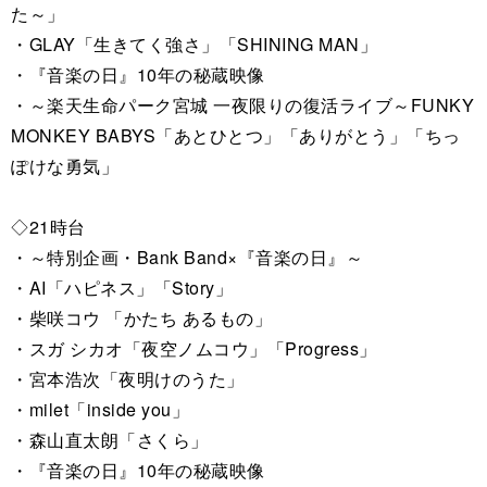
た～」
・GLAY「生きてく強さ」「SHINING MAN」
・『音楽の日』10年の秘蔵映像
・～楽天生命パーク宮城 一夜限りの復活ライブ～FUNKY
MONKEY BABYS「あとひとつ」「ありがとう」「ちっ
ぽけな勇気」
◇21時台
・～特別企画・Bank Band×『音楽の日』～
・AI「ハピネス」「Story」
・柴咲コウ 「かたち あるもの」
・スガ シカオ「夜空ノムコウ」「Progress」
・宮本浩次「夜明けのうた」
・milet「inside you」
・森山直太朗「さくら」
・『音楽の日』10年の秘蔵映像