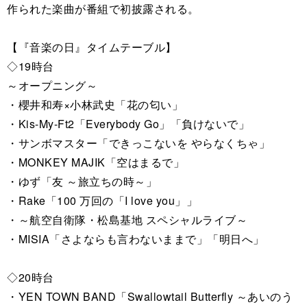
作られた楽曲が番組で初披露される。
【『音楽の日』タイムテーブル】
◇19時台
～オープニング～
・櫻井和寿×小林武史「花の匂い」
・Kis-My-Ft2「Everybody Go」「負けないで」
・サンボマスター「できっこないを やらなくちゃ」
・MONKEY MAJIK「空はまるで」
・ゆず「友 ～旅立ちの時～」
・Rake「100 万回の「I love you」」
・～航空自衛隊・松島基地 スペシャルライブ～
・MISIA「さよならも言わないままで」「明日へ」
◇20時台
・YEN TOWN BAND「Swallowtail Butterfly ～あいのう