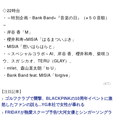
◇22時台
・～特別企画・Bank Band×『音楽の日』（※５０音順）
～
・岸谷 香「M」
・櫻井和寿×MISIA「はるまついぶき」
・MISIA「想いはらはらと」
・～スペシャルコラボ～AI、岸谷 香、櫻井和寿、柴咲コ
ウ、スガ シカオ、TERU（GLAY）、
・milet、森山直太朗「to U」
・Bank Band feat. MISIA「forgive」
《KT》
【注目記事】
>
ゴルフクラブで襲撃、BLACKPINKの10周年イベントに激
怒したファンの説も...YG本社で女性が暴れる
>
FRIDAYが熱愛スクープ予告!大河女優とシンガーソングラ