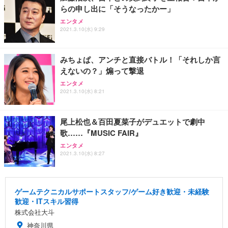
らの申し出に「そうなったかー」
エンタメ
2021.3.10(水) 9:29
みちょぱ、アンチと直接バトル！「それしか言
えないの？」煽って撃退
エンタメ
2021.3.10(水) 8:21
尾上松也＆百田夏菜子がデュエットで劇中
歌……『MUSIC FAIR』
エンタメ
2021.3.10(水) 8:27
ゲームテクニカルサポートスタッフ/ゲーム好き歓迎・未経験
歓迎・ITスキル習得
株式会社大斗
神奈川県