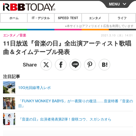
MENU
CLOSE
ホーム
IT・デジタル
SPEED TEST
エンタメ
ライフ
ホーム
IT・デジタル
エンタメ
音楽
2021.3.10（水）14:01
11日放送『音楽の日』全出演アーティスト歌唱
IT・デジタルTOP
スマートフォン
SPEED TEST
曲＆タイムテーブル発表
ネタ
ガジェット・ツール
エンタメ
ショッピング
その他
エンタメTOP
映画・ドラマ
ライフ
注目記事
韓流・K-POP
韓国・芸能
ライフTOP
グルメ
リリース一覧
10G光回線導入レポ
音楽
スポーツ
ペット
ショッピング
プッシュ通知の停止方法
「FUNKY MONKEY BABYS」が一夜限りの復活……音楽特番『音楽の
日』
グラビア
ブログ
その他
ショッピング
その他
『音楽の日』出演者発表第2弾！柴咲コウ、スガシカオら