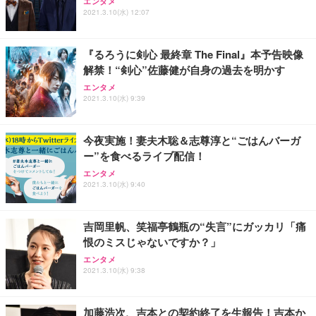
エンタメ
2021.3.10(水) 12:07
『るろうに剣心 最終章 The Final』本予告映像
解禁！“剣心”佐藤健が自身の過去を明かす
エンタメ
2021.3.10(水) 9:39
今夜実施！妻夫木聡＆志尊淳と“ごはんバーガ
ー”を食べるライブ配信！
エンタメ
2021.3.10(水) 9:40
吉岡里帆、笑福亭鶴瓶の“失言”にガッカリ「痛
恨のミスじゃないですか？」
エンタメ
2021.3.10(水) 9:38
加藤浩次、吉本との契約終了を生報告！吉本か