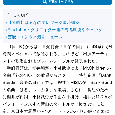
写真をすべて見る
【PICK UP】
※【連載】はるなのテレワーク環境構築
※YouTuber・クリエイター達の秀逸環境をチェック
※芸能・エンタメ最新ニュース
11日19時からは、音楽特番『音楽の日』（TBS系）が4
時間スペシャルで放送される。このほど、出演アーティ
ストの歌唱曲およびタイムテーブルが発表された。
番組冒頭は、櫻井和寿と小林武史によるMr.Children の
名曲「花の匂い」の歌唱からスタート。特別企画 「Bank
Band×『音楽の日』」では、櫻井とMISIAが、Bank Band
の名曲「はるまついぶき」を歌唱。さらに、番組のため
に櫻井が作詞、小林武史が作曲を手掛け、櫻井とMISIAが
パフォーマンスする新曲のタイトルが「forgive」に決
定。東日本大震災から10年・・・未来へ歌い継ぐために