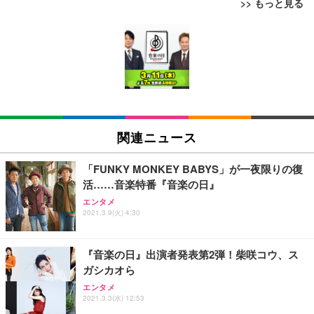
>> もっと見る
[EdoErgo] オフィスチェア 椅子 テレワーク 疲れな
EIZO ビジネス向けプレミアムモニター | FlexScan
Amazonベーシック ペットシーツ 薄型 レギュラー 1
い 跳ね上げ式アームレスト コンパクト 約105度ロッ
EV3240X-WT | 31.5型4K UHD・USB Type-C・ホワ
回使い捨て 無香料 ホワイト 300枚
キング pc 事務椅子 360度回転 座面昇降 強化ナイロ
イト
ン樹脂ベース 通気性メッシュ 在宅ワーク H-WY01
￥3,373
￥5,699
￥105,595
(黒網+黒枠+黒足)
EIZO ビジネス向けプレミアムモニター | FlexScan
SIHOO B100 オフィスチェア／デスクチェア メッシ
Amazonベーシック ペットシーツ 厚型 ワイド 42枚
EV2740X-WT | 27.0型4K UHD・USB Type-C・ホワ
ュチェア 人間工学 疲れない ブラック
x2袋(84枚) ホワイト(吸収面:ライトブルー)
関連ニュース
イト
￥27,999
￥3,234
￥109,572
「FUNKY MONKEY BABYS」が一夜限りの復
活……音楽特番『音楽の日』
Sezlife オフィスチェア デスクチェア 疲れない テレ
【純正品】27"ゲーミングモニター DualSense 充電
ネオ・ルーライフ ネオ・オムツ L 中型犬用 26枚入
エンタメ
ワーク チェア 強化バックレスト 30度ロッキング機
2021.3.9(火) 4:30
フック付き（CFI-ZDM1J）
り 単品
能 人間工学 椅子 腰サポート 90度跳ね上げ式アーム
レスト 3Dヘッドレスト ハンガー付き 高反発クッシ
￥49,979
￥1,800
￥7,680
ョン PCチェア 通気性メッシュ ゲーミング/勉強/事
『音楽の日』出演者発表第2弾！柴咲コウ、ス
務用 おしゃれ パソコンチェア (ブラック)
ガシカオら
Sezlife オフィスチェア デスクチェア 疲れない テレ
【整備済み品】Dell E2724HS 27インチ 液晶モニタ
Smart Basic(スマートベーシック) 【Amazon.co.jp
エンタメ
ワーク チェア 強化バックレスト 30度ロッキング機
ー フルHD（1920×1080）VA 非光沢 HDMI/DisplayP
限定】 Smart Basic アイリスオーヤマ ペットシーツ
2021.3.3(水) 12:53
能 人間工学 椅子 腰サポート 90度跳ね上げ式アーム
ort/VGA スピーカー内蔵 高さ調整 スイベル VESA対
超厚型 お徳用 ワイド 100枚入 (x 1) (ケース販売)