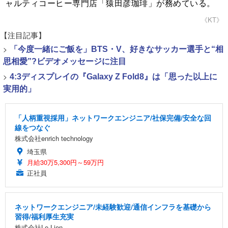
ャルティコーヒー専門店「猿田彦珈琲」が務めている。
《KT》
【注目記事】
>
「今度一緒にご飯を」BTS・V、好きなサッカー選手と“相
思相愛”?ビデオメッセージに注目
>
4:3ディスプレイの『Galaxy Z Fold8』は「思った以上に
実用的」
「人柄重視採用」ネットワークエンジニア/社保完備/安全な回
線をつなぐ
株式会社enrich technology
埼玉県
月給30万5,300円～59万円
正社員
ネットワークエンジニア/未経験歓迎/通信インフラを基礎から
習得/福利厚生充実
株式会社Le Lien