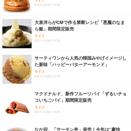
ライフ
ワーク チェア 強化バックレスト 30度ロッキング機
フック付き（CFI-ZDM1J）
り 単品
2021.3.4(木) 14:53
能 人間工学 椅子 腰サポート 90度跳ね上げ式アーム
レスト 3Dヘッドレスト ハンガー付き 高反発クッシ
￥49,979
￥1,800
￥7,680
ョン PCチェア 通気性メッシュ ゲーミング/勉強/事
大泉洋らがCMで作る禁断レシピ「悪魔のなま
務用 おしゃれ パソコンチェア (ブラック)
ら飯」期間限定販売
Sezlife オフィスチェア デスクチェア 疲れない テレ
【整備済み品】Dell E2724HS 27インチ 液晶モニタ
Smart Basic(スマートベーシック) 【Amazon.co.jp
ライフ
ワーク チェア 強化バックレスト 30度ロッキング機
ー フルHD（1920×1080）VA 非光沢 HDMI/DisplayP
限定】 Smart Basic アイリスオーヤマ ペットシーツ
2021.3.4(木) 14:25
能 人間工学 椅子 腰サポート 90度跳ね上げ式アーム
ort/VGA スピーカー内蔵 高さ調整 スイベル VESA対
超厚型 お徳用 ワイド 100枚入 (x 1) (ケース販売)
レスト 3Dヘッドレスト ハンガー付き 高反発クッシ
応 ComfortView ビジネス向け
￥7,680
￥15,800
￥3,670
ョン PCチェア 通気性メッシュ ゲーミング/勉強/事
サーティワンから人気の韓国みやげイメージし
務用 おしゃれ パソコンチェア (ホワイト)
た新味「ハッピーバターアーモンド」
ANDWINT オフィスチェア デスクチェア 肘なし メ
【MiniLED/24.5inch/280Hz/FHD】GRAPHT THE S
アイリスオーヤマ ペットシーツ 超厚型 お徳用 レギ
ッシュ 通気性 ランバーサポート付き 腰サポート ガ
HOOTER Gaming Monitor 24” Essential ゲーミン
ライフ
ュラー 200枚入【Amazon.co.jp限定】
ス圧無段階昇降 360度回転 キャスター付き コンパク
グモニター QD 24.5インチ 1ms FHD 量子ドット 残
2021.3.3(水) 12:44
ト 幅52×奥行58.5×高さ84～96cm テレワーク 在宅
像低減 (3年保証 | 輝点保証 | 日本メーカー)
￥3,731
￥4,139
￥34,980
勤務 ブラック
マクドナルド、新作フルーツパイ「ずるいチョ
コいちごパイ」期間限定販売
ライフ
2021.3.2(火) 14:04
なか卯、「サーモン丼」発売！今年は“豪快