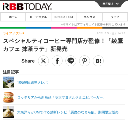
MENU
CLOSE
ホーム
IT・デジタル
SPEED TEST
エンタメ
ライフ
ホーム
IT・デジタル
ライフ
グルメ
2021.3.5（金）14:15
スペシャルティコーヒー専門店が監修！「綾鷹
IT・デジタルTOP
スマートフォン
SPEED TEST
カフェ 抹茶ラテ」新発売
ネタ
ガジェット・ツール
エンタメ
ショッピング
その他
エンタメTOP
映画・ドラマ
ライフ
注目記事
韓流・K-POP
韓国・芸能
ライフTOP
グルメ
リリース一覧
10G光回線導入レポ
音楽
スポーツ
ペット
ショッピング
プッシュ通知の停止方法
ロッテリアから新商品「明太マヨタルタルエビバーガー」
グラビア
ブログ
その他
ショッピング
その他
大泉洋らがCMで作る禁断レシピ「悪魔のなまら飯」期間限定販売