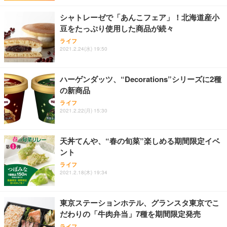
シャトレーゼで「あんこフェア」！北海道産小
豆をたっぷり使用した商品が続々
ライフ
2021.2.24(水) 19:50
ハーゲンダッツ、“Decorations”シリーズに2種
の新商品
ライフ
2021.2.22(月) 15:30
天丼てんや、“春の旬菜”楽しめる期間限定イベ
ント
ライフ
2021.2.18(木) 19:34
東京ステーションホテル、グランスタ東京でこ
だわりの「牛肉弁当」7種を期間限定発売
ライフ