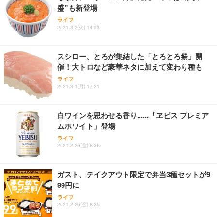
盛”も新登場
ライフ
2021.3.2(火) 14:03
スシロー、とろが集結した「とろとろ祭」開
催！大トロなど豪華ネタに加えて変わり種も
ライフ
2021.3.1(月) 17:21
白ワインを思わせる香り......「ヱビス プレミア
ムホワイト」登場
ライフ
2021.2.26(金) 8:36
ガスト、テイクアウト限定で弁当3種セットが9
99円に
ライフ
2021.2.26(金) 8:35