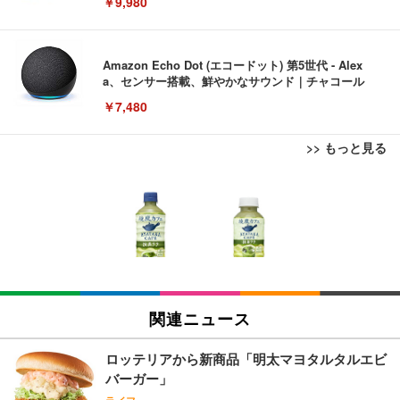
￥9,980
Amazon Echo Dot (エコードット) 第5世代 - Alex
a、センサー搭載、鮮やかなサウンド｜チャコール
￥7,480
>> もっと見る
[EdoErgo] オフィスチェア 椅子 テレワーク 疲れな
EIZO ビジネス向けプレミアムモニター | FlexScan
Amazonベーシック ペットシーツ 薄型 レギュラー 1
い 跳ね上げ式アームレスト コンパクト 約105度ロッ
EV3240X-WT | 31.5型4K UHD・USB Type-C・ホワ
回使い捨て 無香料 ホワイト 300枚
キング pc 事務椅子 360度回転 座面昇降 強化ナイロ
イト
ン樹脂ベース 通気性メッシュ 在宅ワーク H-WY01
￥3,373
￥5,699
￥105,595
(黒網+黒枠+黒足)
EIZO ビジネス向けプレミアムモニター | FlexScan
SIHOO B100 オフィスチェア／デスクチェア メッシ
Amazonベーシック ペットシーツ 厚型 ワイド 42枚
EV2740X-WT | 27.0型4K UHD・USB Type-C・ホワ
ュチェア 人間工学 疲れない ブラック
x2袋(84枚) ホワイト(吸収面:ライトブルー)
関連ニュース
イト
￥27,999
￥3,234
￥109,572
ロッテリアから新商品「明太マヨタルタルエビ
バーガー」
Sezlife オフィスチェア デスクチェア 疲れない テレ
【純正品】27"ゲーミングモニター DualSense 充電
ネオ・ルーライフ ネオ・オムツ L 中型犬用 26枚入