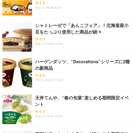
ライフ
ワーク チェア 強化バックレスト 30度ロッキング機
ー フルHD（1920×1080）VA 非光沢 HDMI/DisplayP
限定】 Smart Basic アイリスオーヤマ ペットシーツ
2021.2.26(金) 8:35
能 人間工学 椅子 腰サポート 90度跳ね上げ式アーム
ort/VGA スピーカー内蔵 高さ調整 スイベル VESA対
超厚型 お徳用 ワイド 100枚入 (x 1) (ケース販売)
レスト 3Dヘッドレスト ハンガー付き 高反発クッシ
応 ComfortView ビジネス向け
￥7,680
￥15,800
￥3,670
ョン PCチェア 通気性メッシュ ゲーミング/勉強/事
シャトレーゼで「あんこフェア」！北海道産小
務用 おしゃれ パソコンチェア (ホワイト)
豆をたっぷり使用した商品が続々
ANDWINT オフィスチェア デスクチェア 肘なし メ
【MiniLED/24.5inch/280Hz/FHD】GRAPHT THE S
アイリスオーヤマ ペットシーツ 超厚型 お徳用 レギ
ッシュ 通気性 ランバーサポート付き 腰サポート ガ
HOOTER Gaming Monitor 24” Essential ゲーミン
ライフ
ュラー 200枚入【Amazon.co.jp限定】
ス圧無段階昇降 360度回転 キャスター付き コンパク
グモニター QD 24.5インチ 1ms FHD 量子ドット 残
2021.2.24(水) 19:50
ト 幅52×奥行58.5×高さ84～96cm テレワーク 在宅
像低減 (3年保証 | 輝点保証 | 日本メーカー)
￥3,731
￥4,139
￥34,980
勤務 ブラック
ハーゲンダッツ、“Decorations”シリーズに2種
の新商品
ライフ
2021.2.22(月) 15:30
天丼てんや、“春の旬菜”楽しめる期間限定イベ
ント
ライフ
2021.2.18(木) 19:34