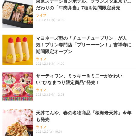
東京ステーションホテル、グランスタ東京でこ
だわりの「牛肉弁当」7種を期間限定発売
ライフ
2021.2.17(水) 13:30
マヨネーズ型の「チューチュープリン」が人
気！プリン専門店「プリーーーン！」吉祥寺に
期間限定オープン
ライフ
2021.2.13(土) 14:00
サーティワン、ミッキー＆ミニーがかわい
い“ひなまつり限定商品”発売！
ライフ
2021.2.12(金) 12:08
天丼てんや、春の名物商品「桜海老天丼」今年
も発売
ライフ
2021.2.9(火) 16:01