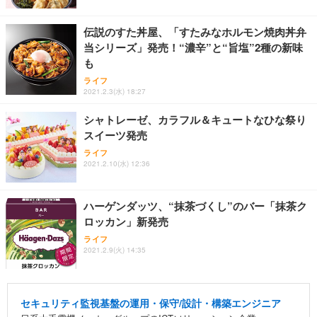
伝説のすた丼屋、「すたみなホルモン焼肉丼弁
当シリーズ」発売！“濃辛”と“旨塩”2種の新味
も
ライフ
2021.2.3(水) 18:27
シャトレーゼ、カラフル＆キュートなひな祭り
スイーツ発売
ライフ
2021.2.10(水) 12:36
ハーゲンダッツ、“抹茶づくし”のバー「抹茶ク
ロッカン」新発売
ライフ
2021.2.9(火) 14:35
セキュリティ監視基盤の運用・保守/設計・構築エンジニア