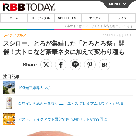
MENU
CLOSE
ホーム
IT・デジタル
SPEED TEST
エンタメ
ライフ
ホーム
IT・デジタル
ライフ
グルメ
2021.3.1（月）17:21
スシロー、とろが集結した「とろとろ祭」開
IT・デジタルTOP
スマートフォン
SPEED TEST
催！大トロなど豪華ネタに加えて変わり種も
ネタ
ガジェット・ツール
エンタメ
ショッピング
その他
エンタメTOP
映画・ドラマ
ライフ
注目記事
韓流・K-POP
韓国・芸能
ライフTOP
グルメ
リリース一覧
10G光回線導入レポ
音楽
スポーツ
ペット
ショッピング
プッシュ通知の停止方法
白ワインを思わせる香り......「ヱビス プレミアムホワイト」登場
グラビア
ブログ
その他
ショッピング
その他
ガスト、テイクアウト限定で弁当3種セットが999円に