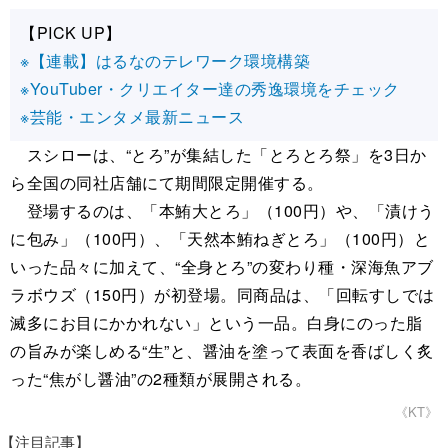
【PICK UP】
※【連載】はるなのテレワーク環境構築
※YouTuber・クリエイター達の秀逸環境をチェック
※芸能・エンタメ最新ニュース
スシローは、“とろ”が集結した「とろとろ祭」を3日か
ら全国の同社店舗にて期間限定開催する。
登場するのは、「本鮪大とろ」（100円）や、「漬けう
に包み」（100円）、「天然本鮪ねぎとろ」（100円）と
いった品々に加えて、“全身とろ”の変わり種・深海魚アブ
ラボウズ（150円）が初登場。同商品は、「回転すしでは
滅多にお目にかかれない」という一品。白身にのった脂
の旨みが楽しめる“生”と、醤油を塗って表面を香ばしく炙
った“焦がし醤油”の2種類が展開される。
《KT》
【注目記事】