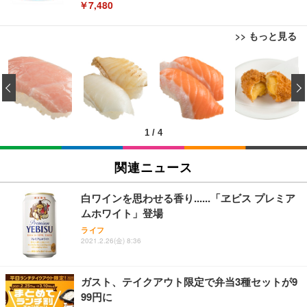
￥7,480
>> もっと見る
[EdoErgo] オフィスチェア 椅子 テレワーク 疲れな
EIZO ビジネス向けプレミアムモニター | FlexScan
Amazonベーシック ペットシーツ 薄型 レギュラー 1
い 跳ね上げ式アームレスト コンパクト 約105度ロッ
EV3240X-WT | 31.5型4K UHD・USB Type-C・ホワ
‹
回使い捨て 無香料 ホワイト 300枚
キング pc 事務椅子 360度回転 座面昇降 強化ナイロ
イト
ン樹脂ベース 通気性メッシュ 在宅ワーク H-WY01
￥3,373
￥5,699
￥105,595
(黒網+黒枠+黒足)
1
/
4
EIZO ビジネス向けプレミアムモニター | FlexScan
SIHOO B100 オフィスチェア／デスクチェア メッシ
Amazonベーシック ペットシーツ 厚型 ワイド 42枚
EV2740X-WT | 27.0型4K UHD・USB Type-C・ホワ
ュチェア 人間工学 疲れない ブラック
x2袋(84枚) ホワイト(吸収面:ライトブルー)
関連ニュース
イト
￥27,999
￥3,234
￥109,572
白ワインを思わせる香り......「ヱビス プレミア
ムホワイト」登場
Sezlife オフィスチェア デスクチェア 疲れない テレ
【純正品】27"ゲーミングモニター DualSense 充電
ネオ・ルーライフ ネオ・オムツ L 中型犬用 26枚入
ライフ
ワーク チェア 強化バックレスト 30度ロッキング機
2021.2.26(金) 8:36
フック付き（CFI-ZDM1J）
り 単品
能 人間工学 椅子 腰サポート 90度跳ね上げ式アーム
レスト 3Dヘッドレスト ハンガー付き 高反発クッシ
￥49,979
￥1,800
￥7,680
ョン PCチェア 通気性メッシュ ゲーミング/勉強/事
ガスト、テイクアウト限定で弁当3種セットが9
務用 おしゃれ パソコンチェア (ブラック)
99円に
Sezlife オフィスチェア デスクチェア 疲れない テレ
【整備済み品】Dell E2724HS 27インチ 液晶モニタ
Smart Basic(スマートベーシック) 【Amazon.co.jp