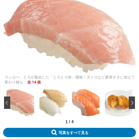
スシロー、とろが集結した「とろとろ祭」開催！大トロなど豪華ネタに加えて
変わり種も
全 14 枚
‹
1
/
4
写真をすべて見る