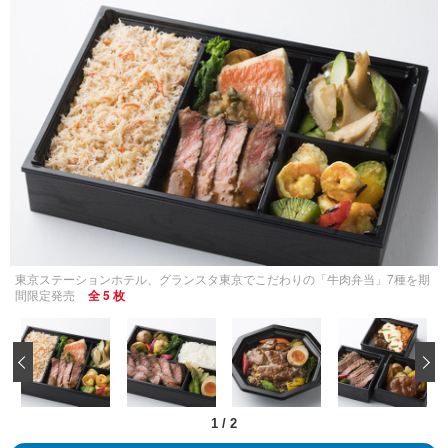
東京ステーションホテル、グランスタ東京でこだわりの「牛肉弁当」7種を期
間限定発売
全 5 枚
‹
1
/
2