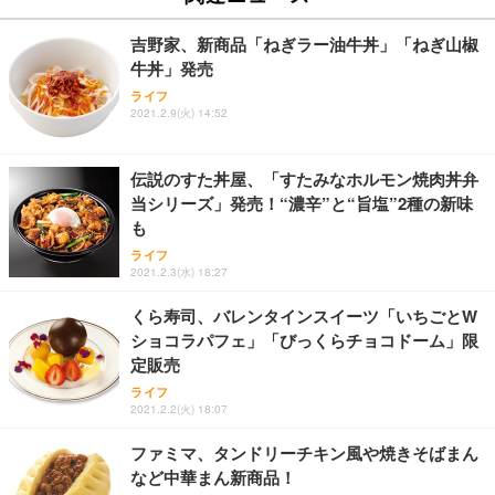
￥27,999
￥3,234
￥109,572
吉野家、新商品「ねぎラー油牛丼」「ねぎ山椒
牛丼」発売
Sezlife オフィスチェア デスクチェア 疲れない テレ
【純正品】27"ゲーミングモニター DualSense 充電
ネオ・ルーライフ ネオ・オムツ L 中型犬用 26枚入
ライフ
ワーク チェア 強化バックレスト 30度ロッキング機
2021.2.9(火) 14:52
フック付き（CFI-ZDM1J）
り 単品
能 人間工学 椅子 腰サポート 90度跳ね上げ式アーム
レスト 3Dヘッドレスト ハンガー付き 高反発クッシ
￥49,979
￥1,800
￥7,680
ョン PCチェア 通気性メッシュ ゲーミング/勉強/事
伝説のすた丼屋、「すたみなホルモン焼肉丼弁
務用 おしゃれ パソコンチェア (ブラック)
当シリーズ」発売！“濃辛”と“旨塩”2種の新味
Sezlife オフィスチェア デスクチェア 疲れない テレ
【整備済み品】Dell E2724HS 27インチ 液晶モニタ
Smart Basic(スマートベーシック) 【Amazon.co.jp
も
ワーク チェア 強化バックレスト 30度ロッキング機
ー フルHD（1920×1080）VA 非光沢 HDMI/DisplayP
限定】 Smart Basic アイリスオーヤマ ペットシーツ
能 人間工学 椅子 腰サポート 90度跳ね上げ式アーム
ort/VGA スピーカー内蔵 高さ調整 スイベル VESA対
超厚型 お徳用 ワイド 100枚入 (x 1) (ケース販売)
ライフ
2021.2.3(水) 18:27
レスト 3Dヘッドレスト ハンガー付き 高反発クッシ
応 ComfortView ビジネス向け
￥7,680
￥15,800
￥3,670
ョン PCチェア 通気性メッシュ ゲーミング/勉強/事
くら寿司、バレンタインスイーツ「いちごとW
務用 おしゃれ パソコンチェア (ホワイト)
ショコラパフェ」「びっくらチョコドーム」限
ANDWINT オフィスチェア デスクチェア 肘なし メ
【MiniLED/24.5inch/280Hz/FHD】GRAPHT THE S
アイリスオーヤマ ペットシーツ 超厚型 お徳用 レギ
定販売
ッシュ 通気性 ランバーサポート付き 腰サポート ガ
HOOTER Gaming Monitor 24” Essential ゲーミン
ュラー 200枚入【Amazon.co.jp限定】
ス圧無段階昇降 360度回転 キャスター付き コンパク
グモニター QD 24.5インチ 1ms FHD 量子ドット 残
ライフ
ト 幅52×奥行58.5×高さ84～96cm テレワーク 在宅
像低減 (3年保証 | 輝点保証 | 日本メーカー)
￥3,731
2021.2.2(火) 18:07
￥4,139
￥34,980
勤務 ブラック
ファミマ、タンドリーチキン風や焼きそばまん
など中華まん新商品！