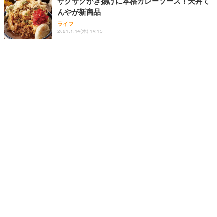
サクサクかき揚げに本格カレーソース！天丼て
んやが新商品
ライフ
2021.1.14(木) 14:15
ロブスター・ローストビーフ・ガーリックライ
スが同時に味わえるプレートメニューが「レッ
ドロブスター」に登場
ライフ
2021.2.13(土) 13:59
お江戸スープカレーちゃはや庵、スープカレー
にたこ焼きを浸す新スタイルメニュー期間限定
販売
ライフ
2021.2.2(火) 13:13
和食さと、テイクアウト用鍋メニューを発売
ライフ
2021.2.1(月) 14:12