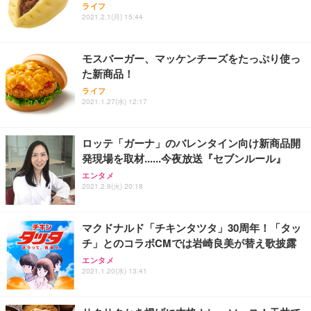
ライフ
2021.2.1(月) 15:44
モスバーガー、マッケンチーズをたっぷり使っ
た新商品！
ライフ
2021.1.27(水) 12:17
ロッテ「ガーナ」のバレンタイン向け新商品開
発現場を取材......今夜放送『セブンルール』
エンタメ
2021.2.9(火) 20:18
マクドナルド「チキンタツタ」30周年！「タッ
チ」とのコラボCMでは岩崎良美が替え歌披露
エンタメ
2021.1.20(水) 13:41