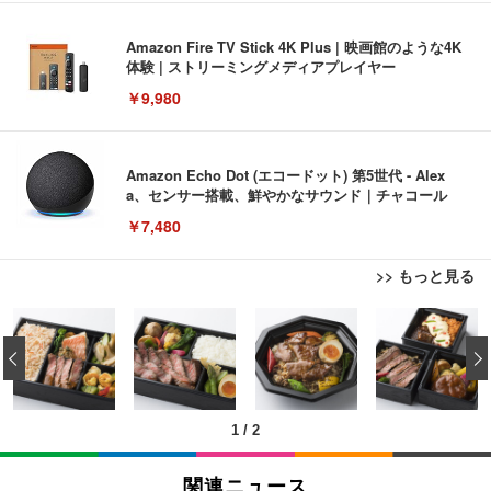
Amazon Fire TV Stick 4K Plus | 映画館のような4K
体験 | ストリーミングメディアプレイヤー
￥9,980
Amazon Echo Dot (エコードット) 第5世代 - Alex
a、センサー搭載、鮮やかなサウンド｜チャコール
￥7,480
>> もっと見る
[EdoErgo] オフィスチェア 椅子 テレワーク 疲れな
EIZO ビジネス向けプレミアムモニター | FlexScan
Amazonベーシック ペットシーツ 薄型 レギュラー 1
い 跳ね上げ式アームレスト コンパクト 約105度ロッ
EV3240X-WT | 31.5型4K UHD・USB Type-C・ホワ
‹
回使い捨て 無香料 ホワイト 300枚
キング pc 事務椅子 360度回転 座面昇降 強化ナイロ
イト
ン樹脂ベース 通気性メッシュ 在宅ワーク H-WY01
￥3,373
￥5,699
￥105,595
(黒網+黒枠+黒足)
1
/
2
EIZO ビジネス向けプレミアムモニター | FlexScan
SIHOO B100 オフィスチェア／デスクチェア メッシ
Amazonベーシック ペットシーツ 厚型 ワイド 42枚
EV2740X-WT | 27.0型4K UHD・USB Type-C・ホワ
ュチェア 人間工学 疲れない ブラック
x2袋(84枚) ホワイト(吸収面:ライトブルー)
関連ニュース
イト