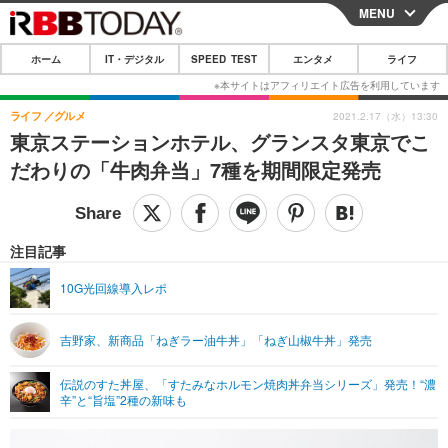
MENU
CLOSE
ホーム
IT・デジタル
SPEED TEST
エンタメ
ライフ
ホーム
IT・デジタル
ライフ
グルメ
2021.2.17（水）13:30
東京ステーションホテル、グランスタ東京でこ
IT・デジタルTOP
スマートフォン
SPEED TEST
だわりの「牛肉弁当」7種を期間限定発売
ネタ
ガジェット・ツール
エンタメ
ショッピング
その他
エンタメTOP
映画・ドラマ
ライフ
注目記事
韓流・K-POP
韓国・芸能
ライフTOP
グルメ
リリース一覧
10G光回線導入レポ
音楽
スポーツ
ペット
ショッピング
プッシュ通知の停止方法
吉野家、新商品「ねぎラー油牛丼」「ねぎ山椒牛丼」発売
グラビア
ブログ
その他
伝説のすた丼屋、「すたみなホルモン焼肉丼弁当シリーズ」発売！“濃
ショッピング
その他
辛”と“旨塩”2種の新味も