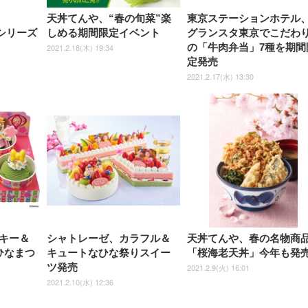
天丼てんや、“春の旬菜”楽
東京ステーションホテル
s”シリーズ
しめる期間限定イベント
グランスタ東京でこだわ
の「牛肉弁当」7種を期間
2021.2.18(木) 19:34
定発売
2021.2.17(水) 13:30
キー＆
シャトレーゼ、カラフル＆
天丼てんや、春の名物商
ひなまつ
キュートなひな祭りスイー
「桜海老天丼」今年も発
ツ発売
2021.2.9(火) 16:01
2021.2.10(水) 12:36