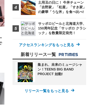
 (3
土用丑の日に！ 牛丼チェーン
回
ー)
ンパ
「吉野家」「松屋」「すき家」
高さ
の豪華「うな丼」を食べ比べ!
 在
サッポロビールと北海道大学、
150周年記念「サッポロ クラシ
ック」を数量限定発売！
ー
で
アクセスランキングをもっと見る
新着リリース一覧
集まれ、未来のミュージシャ
ン！TEENS BIG BAND
PROJECT 始動!
リリース一覧をもっと見る