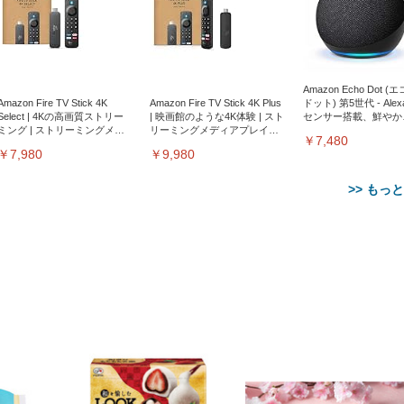
Amazon Echo Dot (
Amazon Fire TV Stick 4K
Amazon Fire TV Stick 4K Plus
ドット) 第5世代 - Ale
Select | 4Kの高画質ストリー
| 映画館のような4K体験 | スト
センサー搭載、鮮やか
ミング | ストリーミングメデ
リーミングメディアプレイヤ
サウンド｜チャコール
￥7,480
ィアプレイヤー
ー
￥7,980
￥9,980
>> もっ
【整備済み品】Dell
【MiniLED/24.5inch/280Hz/
正品】27"ゲーミングモ
ANDWINT オフィスチ
アイリスオーヤマ ペ
Sezlife オフィスチェア デスク
ネオ・ルーライフ ネオ・オム
E2724HS 27インチ 液晶モ
Sezlife オフィスチェア デスク
Smart Basic(スマートベーシ
GRAPHT THE SHOOTER
ー DualSense 充電フッ
ア デスクチェア 肘なし
シーツ 超厚型 お徳用 
チェア 疲れない テレワーク
ツ L 中型犬用 26枚入り 単品
ニター フル
チェア 疲れない テレワーク
ック) 【Amazon.co.jp限定】
Gaming Monitor 24” Essential
き（CFI-ZDM1J）
ッシュ 通気性 ランバ
ュラー 200枚入
チェア 強化バックレスト 30
HD（1920×1080）VA 非光
チェア 強化バックレスト 30度
Smart Basic アイリスオーヤマ
ーミングモニター QD 24.5イ
ポート付き 腰サポート
【Amazon.co.jp限定】