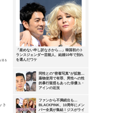
「産めない申し訳なさから…」韓国初のト
ランスジェンダー芸能人、結婚10年で別れ
を選んだワケ
を送る
同性との“密着写真”が拡散…
薬物使用で有罪、男性への性
的暴行疑惑もあった俳優ユ・
アインの近況
ファンから不満続出も…
ット
BLACKPINK、10周年にメン
バー全員が集結！ジスがライ