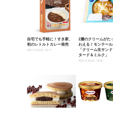
ト 約105度ロッキング pc 事務
￥105,595
￥109,572
ク
ルー)
￥4
ト
ト
￥5,699
￥3,373
￥27,999
￥3,234
椅子 360度回転 座面昇降 強化
ナイロン樹脂ベース 通気性メ
ッシュ 在宅ワーク H-
WY01(黒網+黒枠+黒足)
自宅でも手軽に！すき家、
2層のクリームがた
初のレトルトカレー発売
わえる！モンテール
「クリーム生サンド
2021.2.25(木) 15:17
タード＆ミルク」
2021.2.24(水) 13:00