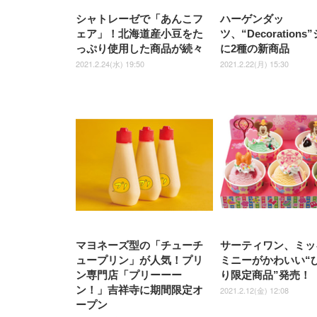
シャトレーゼで「あんこフ
ハーゲンダッ
ェア」！北海道産小豆をた
ツ、“Decoration
っぷり使用した商品が続々
に2種の新商品
2021.2.24(水) 19:50
2021.2.22(月) 15:30
マヨネーズ型の「チューチ
サーティワン、ミッ
ュープリン」が人気！プリ
ミニーがかわいい“
ン専門店「プリーーー
り限定商品”発売！
ン！」吉祥寺に期間限定オ
2021.2.12(金) 12:08
ープン