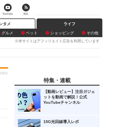
YouTube
RSS
ンタメ
ライフ
グルメ
ペット
ショッピング
その他
※本サイトはアフィリエイト広告を利用しています
時35分
特集・連載
【動画レビュー】注目ガジェ
ットを動画で解説！公式
YouTubeチャンネル
10G光回線導入レポ