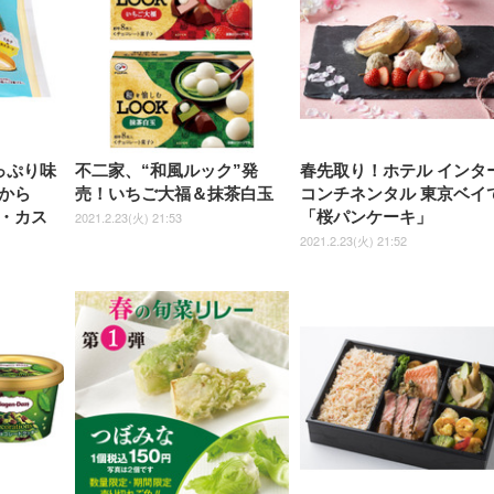
￥1,800
￥15,800
￥34,980
9,979
度ロッキング機能 人間工学 椅
沢 HDMI/DisplayPort/VGA
ロッキング機能 人間工学 椅子
ペットシーツ 超厚型 お徳用
￥4,139
￥3,731
1ms FHD 量子ドット 残像低減
ス圧無段階昇降 360度
￥7,680
￥7,680
￥3,670
子 腰サポート 90度跳ね上げ
スピーカー内蔵 高さ調整 ス
腰サポート 90度跳ね上げ式ア
ワイド 100枚入 (x 1) (ケース
年保証 | 輝点保証 | 日本メーカ
転 キャスター付き コ
式アームレスト 3Dヘッドレス
イベル VESA対応
ームレスト 3Dヘッドレスト
販売)
クト 幅52×奥行58.5×
ト ハンガー付き 高反発クッシ
ComfortView ビジネス向け
ハンガー付き 高反発クッショ
84～96cm テレワーク
ョン PCチェア 通気性メッシ
ン PCチェア 通気性メッシュ
宅勤務 ブラック
ュ ゲーミング/勉強/事務用 お
ゲーミング/勉強/事務用 おし
しゃれ パソコンチェア (ブラ
ゃれ パソコンチェア (ホワイ
ック)
ト)
っぷり味
不二家、“和風ルック”発
春先取り！ホテル インタ
から
売！いちご大福＆抹茶白玉
コンチネンタル 東京ベイ
・カス
「桜パンケーキ」
2021.2.23(火) 21:53
2021.2.23(火) 21:52