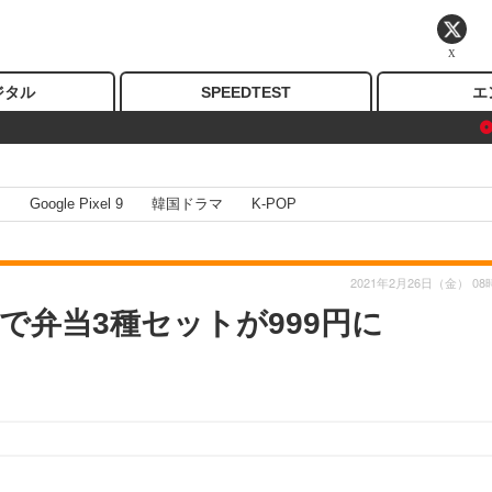
X
ジタル
SPEEDTEST
エ
I
Google Pixel 9
韓国ドラマ
K-POP
2021年2月26日（金） 08
で弁当3種セットが999円に