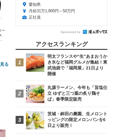
愛知県
月給31万1,800円～50万円
正社員
エコー
Sponsored by
xa、
な
アクセスランキング
明太フランスや“生”あまおうか
き氷など福岡グルメが集結！東
と見る
武池袋で「福岡展」21日より
開催
丸源ラーメン、今年も「旨塩仕
立 ゆずと三つ葉の炙り鶏そ
ば」春季限定販売
茨城・鉾田の農園、生メロント
ッピングの限定メロンパンを6
FHD】
ェ
ット
日より販売！
 メ
レギ
 ゲ
ーサ
ンチ
 ガ