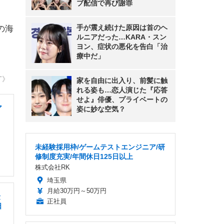
ブ配信で再び謝罪
手が震え続けた原因は首のヘ
の海
ルニアだった…KARA・スン
ヨン、症状の悪化を告白「治
療中だ」
T》
家を自由に出入り、前髪に触
れる姿も…恋人演じた『応答
せよ』俳優、プライベートの
ア
姿に妙な空気？
未経験採用枠/ゲームテストエンジニア/研
修制度充実/年間休日125日以上
株式会社RK
埼玉県
月給30万円～50万円
険
正社員
日