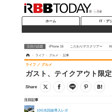
ホーム
IT・デ
注目の話題
iPhone 16
こだわりデスクツアー
A
ホーム
›
ライフ
›
グルメ
›
記事
ライフ
グルメ
ガスト、テイクアウト限定
注目記事
10G光回線導入レポ