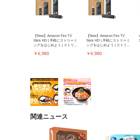
【New】Amazon Fire TV
【New】Amazon Fire TV
Stick HD | 手軽にストリーミ
Stick HD | 手軽にストリーミ
ングをはじめよう | ストリー
ングをはじめよう | ストリー
ミングメディアプレイヤー
ミングメディアプレイヤー
￥6,980
￥6,980
関連ニュース
EIZO ビジネス向けプレミア
EIZO ビジネス向けプレミア
【純
[EdoErgo] オフィスチェア 椅
Amazonベーシック ペットシ
SIHOO B100 オフィスチェア
Amazonベーシック ペットシ
ムモニター | FlexScan
ムモニター | FlexScan
ニタ
子 テレワーク 疲れない 跳ね
ーツ 薄型 レギュラー 1回使い
／デスクチェア メッシュチェ
ーツ 厚型 ワイド 42枚x2袋(84
EV3240X-WT | 31.5型4K
EV2740X-WT | 27.0型4K
ク付
上げ式アームレスト コンパク
捨て 無香料 ホワイト 300枚
ア 人間工学 疲れない ブラッ
枚) ホワイト(吸収面:ライトブ
UHD・USB Type-C・ホワイ
UHD・USB Type-C・ホワイ