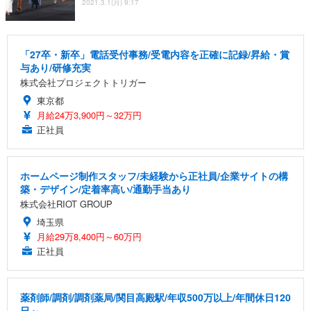
2021.3.1(月) 9:17
「27卒・新卒」電話受付事務/受電内容を正確に記録/昇給・賞
与あり/研修充実
株式会社プロジェクトトリガー
東京都
月給24万3,900円～32万円
正社員
ホームページ制作スタッフ/未経験から正社員/企業サイトの構
築・デザイン/定着率高い/通勤手当あり
株式会社RIOT GROUP
埼玉県
月給29万8,400円～60万円
正社員
薬剤師/調剤/調剤薬局/関目高殿駅/年収500万以上/年間休日120
日～