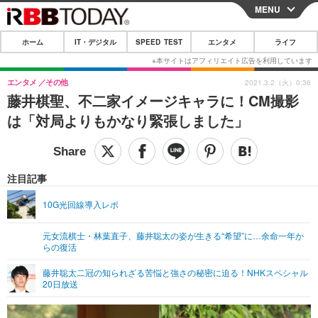
MENU
CLOSE
ホーム
IT・デジタル
SPEED TEST
エンタメ
ライフ
ホーム
IT・デジタル
エンタメ
その他
2021.3.2（火）0:36
藤井棋聖、不二家イメージキャラに！CM撮影
IT・デジタルTOP
スマートフォン
SPEED TEST
は「対局よりもかなり緊張しました」
ネタ
ガジェット・ツール
エンタメ
ショッピング
その他
エンタメTOP
映画・ドラマ
ライフ
注目記事
韓流・K-POP
韓国・芸能
ライフTOP
グルメ
リリース一覧
10G光回線導入レポ
音楽
スポーツ
ペット
ショッピング
プッシュ通知の停止方法
元女流棋士・林葉直子、藤井聡太の姿が生きる“希望”に…余命一年か
らの復活
グラビア
ブログ
その他
藤井聡太二冠の知られざる苦悩と強さの秘密に迫る！NHKスペシャル
ショッピング
その他
20日放送