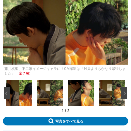
藤井棋聖、不二家イメージキャラに！CM撮影は「対局よりもかなり緊張しま
した」
全 7 枚
‹
1
/
2
写真をすべて見る