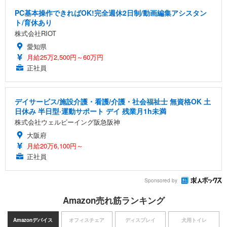
PC基本操作できればOK!完全週休2日制/動画編集アシスタン
ト/育休あり
株式会社RIOT
愛知県
月給25万2,500円～60万円
正社員
デイサービス/施設介護・看護/介護・社会福祉士 無資格OK 土
日休み 半日型·運動サポート デイ 残業月1h未満
株式会社ウェルビーイング阪急阪神
大阪府
月給20万6,100円～
正社員
Sponsored by
Amazon売れ筋ランキング
Amazonデバイス
オフィスチェア
ディスプレイ
犬用トイレ