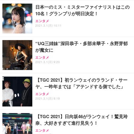
日本一のミス・ミスターファイナリストはこの
10名！グランプリが明日決定！
エンタメ
2021.3.1(月) 10:11
“UQ三姉妹”深田恭子・多部未華子・永野芽郁
が魔女に
エンタメ
2021.3.1(月) 9:20
【TGC 2021】初ランウェイのラランド・サー
ヤ、一昨年までは「アテンドする側でした」
エンタメ
2021.3.1(月) 9:19
【TGC 2021】日向坂46がランウェイ！鷲見玲
奈、大好きすぎて進行見失う！
エンタメ