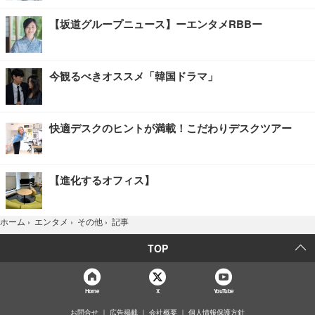
【坂道グループニュース】ーエンタメRBBー
今観るべきオススメ「韓国ドラマ」
快適デスクのヒントが満載！こだわりデスクツアー
【進化するオフィス】
記事
ホーム
›
エンタメ
›
その他
›
TOP
Home
X
YouTube
お問合せ
広告掲載
会社概要
個人情報保護方針