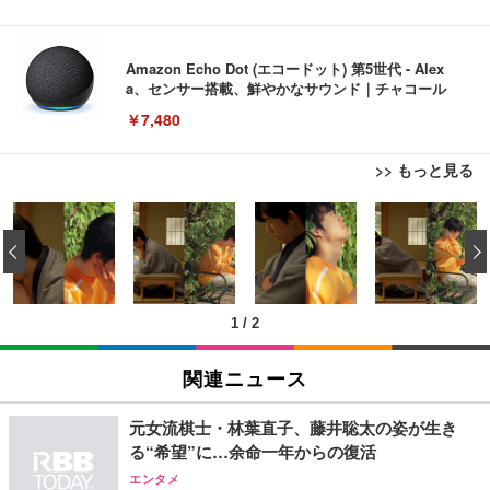
Amazon Echo Dot (エコードット) 第5世代 - Alex
a、センサー搭載、鮮やかなサウンド｜チャコール
￥7,480
>> もっと見る
[EdoErgo] オフィスチェア 椅子 テレワーク 疲れな
EIZO ビジネス向けプレミアムモニター | FlexScan
Amazonベーシック ペットシーツ 薄型 レギュラー 1
い 跳ね上げ式アームレスト コンパクト 約105度ロッ
EV3240X-WT | 31.5型4K UHD・USB Type-C・ホワ
‹
回使い捨て 無香料 ホワイト 300枚
キング pc 事務椅子 360度回転 座面昇降 強化ナイロ
イト
ン樹脂ベース 通気性メッシュ 在宅ワーク H-WY01
￥3,373
￥5,699
￥105,595
(黒網+黒枠+黒足)
1
/
2
EIZO ビジネス向けプレミアムモニター | FlexScan
SIHOO B100 オフィスチェア／デスクチェア メッシ
Amazonベーシック ペットシーツ 厚型 ワイド 42枚
EV2740X-WT | 27.0型4K UHD・USB Type-C・ホワ
ュチェア 人間工学 疲れない ブラック
x2袋(84枚) ホワイト(吸収面:ライトブルー)
関連ニュース
イト
￥27,999
￥3,234
￥109,572
元女流棋士・林葉直子、藤井聡太の姿が生き
る“希望”に…余命一年からの復活
Sezlife オフィスチェア デスクチェア 疲れない テレ
【純正品】27"ゲーミングモニター DualSense 充電
ネオ・ルーライフ ネオ・オムツ L 中型犬用 26枚入
エンタメ
ワーク チェア 強化バックレスト 30度ロッキング機