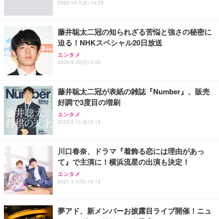
2020.10.7(水) 10:25
フック付き（CFI-ZDM1J）
り 単品
能 人間工学 椅子 腰サポート 90度跳ね上げ式アーム
レスト 3Dヘッドレスト ハンガー付き 高反発クッシ
￥49,979
￥1,800
￥7,680
ョン PCチェア 通気性メッシュ ゲーミング/勉強/事
藤井聡太二冠の知られざる苦悩と強さの秘密に
務用 おしゃれ パソコンチェア (ブラック)
迫る！NHKスペシャル20日放送
Sezlife オフィスチェア デスクチェア 疲れない テレ
【整備済み品】Dell E2724HS 27インチ 液晶モニタ
Smart Basic(スマートベーシック) 【Amazon.co.jp
エンタメ
ワーク チェア 強化バックレスト 30度ロッキング機
ー フルHD（1920×1080）VA 非光沢 HDMI/DisplayP
限定】 Smart Basic アイリスオーヤマ ペットシーツ
2020.9.20(日) 5:00
能 人間工学 椅子 腰サポート 90度跳ね上げ式アーム
ort/VGA スピーカー内蔵 高さ調整 スイベル VESA対
超厚型 お徳用 ワイド 100枚入 (x 1) (ケース販売)
レスト 3Dヘッドレスト ハンガー付き 高反発クッシ
応 ComfortView ビジネス向け
￥7,680
￥15,800
￥3,670
ョン PCチェア 通気性メッシュ ゲーミング/勉強/事
藤井聡太二冠が表紙の雑誌『Number』、販売
務用 おしゃれ パソコンチェア (ホワイト)
好調で3度目の増刷
ANDWINT オフィスチェア デスクチェア 肘なし メ
【MiniLED/24.5inch/280Hz/FHD】GRAPHT THE S
アイリスオーヤマ ペットシーツ 超厚型 お徳用 レギ
ッシュ 通気性 ランバーサポート付き 腰サポート ガ
HOOTER Gaming Monitor 24” Essential ゲーミン
エンタメ
ュラー 200枚入【Amazon.co.jp限定】
ス圧無段階昇降 360度回転 キャスター付き コンパク
グモニター QD 24.5インチ 1ms FHD 量子ドット 残
2020.9.11(金) 6:15
ト 幅52×奥行58.5×高さ84～96cm テレワーク 在宅
像低減 (3年保証 | 輝点保証 | 日本メーカー)
￥3,731
￥4,139
￥34,980
勤務 ブラック
川口春奈、ドラマ『着飾る恋には理由があっ
て』で主演に！横浜流星の出演も決定！
エンタメ
2021.3.1(月) 15:12
夢アド、新メンバーお披露目ライブ開催！ニュ