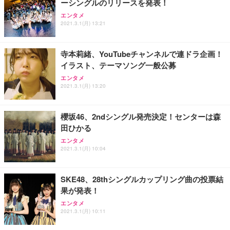
ーシングルのリリースを発表！
エンタメ
2021.3.1(月) 13:21
寺本莉緒、YouTubeチャンネルで連ドラ企画！
イラスト、テーマソング一般公募
エンタメ
2021.3.1(月) 13:20
櫻坂46、2ndシングル発売決定！センターは森
田ひかる
エンタメ
2021.3.1(月) 10:04
SKE48、28thシングルカップリング曲の投票結
果が発表！
エンタメ
2021.3.1(月) 10:11