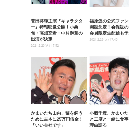
菅田将暉主演『キャラクタ
福原遥の公式ファン
ー』特報映像公開！小栗
開設決定！会報誌の
旬・高畑充希・中村獅童の
会員限定生配信も予
出演が決定
2021.2.23(火) 17:45
2021.2.23(火) 17:52
かまいたち山内、猫を飼う
小籔千豊、かまいた
ために吉本に25万円借金！
と二度と一緒に食事
「いい会社です」
理由語る