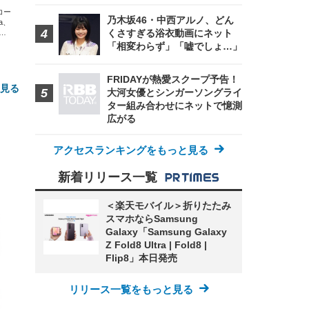
エコー
乃木坂46・中西アルノ、どん
xa、
くさすぎる浴衣動画にネット
な
「相変わらず」「嘘でしょ…」
FRIDAYが熱愛スクープ予告！
と見る
大河女優とシンガーソングライ
ター組み合わせにネットで憶測
広がる
アクセスランキングをもっと見る
新着リリース一覧
＜楽天モバイル＞折りたたみ
FHD】
ェ
スマホならSamsung
ット
 メ
レギ
Galaxy「Samsung Galaxy
 ゲ
ーサ
Z Fold8 Ultra | Fold8 |
ンチ
 ガ
Flip8」本日発売
 (3
回
ー)
ンパ
高さ
リリース一覧をもっと見る
 在