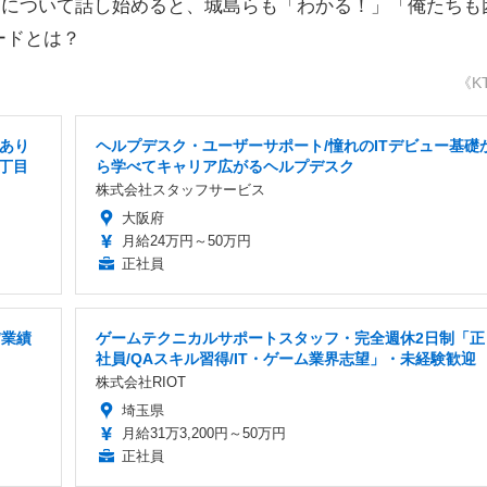
”について話し始めると、城島らも「わかる！」「俺たちも
ードとは？
《K
給あり
ヘルプデスク・ユーザーサポート/憧れのITデビュー基礎
3丁目
ら学べてキャリア広がるヘルプデスク
株式会社スタッフサービス
大阪府
月給24万円～50万円
正社員
/業績
ゲームテクニカルサポートスタッフ・完全週休2日制「正
社員/QAスキル習得/IT・ゲーム業界志望」・未経験歓迎
株式会社RIOT
埼玉県
月給31万3,200円～50万円
正社員