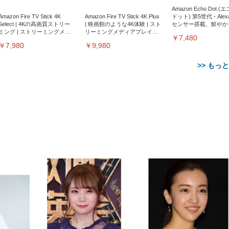
Amazon Echo Dot (
Amazon Fire TV Stick 4K
Amazon Fire TV Stick 4K Plus
ドット) 第5世代 - Ale
Select | 4Kの高画質ストリー
| 映画館のような4K体験 | スト
センサー搭載、鮮やか
ミング | ストリーミングメデ
リーミングメディアプレイヤ
サウンド｜チャコール
￥7,480
ィアプレイヤー
ー
￥7,980
￥9,980
>> もっ
【整備済み品】Dell
【MiniLED/24.5inch/280Hz/
正品】27"ゲーミングモ
ANDWINT オフィスチ
アイリスオーヤマ ペ
Sezlife オフィスチェア デスク
ネオ・ルーライフ ネオ・オム
E2724HS 27インチ 液晶モ
Sezlife オフィスチェア デスク
Smart Basic(スマートベーシ
GRAPHT THE SHOOTER
ー DualSense 充電フッ
ア デスクチェア 肘なし
シーツ 超厚型 お徳用 
チェア 疲れない テレワーク
ツ L 中型犬用 26枚入り 単品
ニター フル
チェア 疲れない テレワーク
ック) 【Amazon.co.jp限定】
Gaming Monitor 24” Essential
き（CFI-ZDM1J）
ッシュ 通気性 ランバ
ュラー 200枚入
チェア 強化バックレスト 30
HD（1920×1080）VA 非光
チェア 強化バックレスト 30度
Smart Basic アイリスオーヤマ
ーミングモニター QD 24.5イ
ポート付き 腰サポート
【Amazon.co.jp限定】
￥1,800
￥15,800
￥34,980
9,979
度ロッキング機能 人間工学 椅
沢 HDMI/DisplayPort/VGA
ロッキング機能 人間工学 椅子
ペットシーツ 超厚型 お徳用
￥4,139
￥3,731
1ms FHD 量子ドット 残像低減
ス圧無段階昇降 360度
￥7,680
￥7,680
￥3,670
子 腰サポート 90度跳ね上げ
スピーカー内蔵 高さ調整 ス
腰サポート 90度跳ね上げ式ア
ワイド 100枚入 (x 1) (ケース
年保証 | 輝点保証 | 日本メーカ
転 キャスター付き コ
式アームレスト 3Dヘッドレス
イベル VESA対応
ームレスト 3Dヘッドレスト
販売)
クト 幅52×奥行58.5×
ト ハンガー付き 高反発クッシ
ComfortView ビジネス向け
ハンガー付き 高反発クッショ
84～96cm テレワーク
ョン PCチェア 通気性メッシ
ン PCチェア 通気性メッシュ
宅勤務 ブラック
ュ ゲーミング/勉強/事務用 お
ゲーミング/勉強/事務用 おし