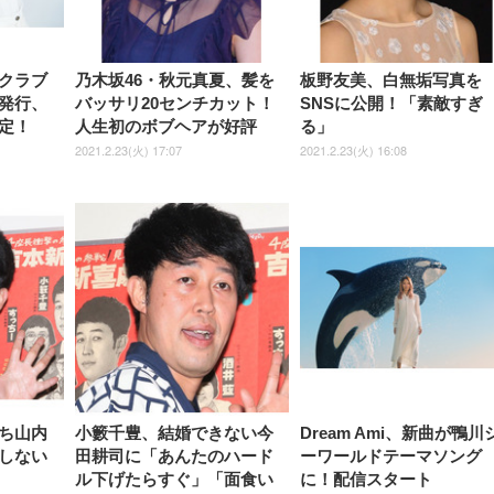
しゃれ パソコンチェア (ブラ
ゃれ パソコンチェア (ホワイ
ック)
ト)
クラブ
乃木坂46・秋元真夏、髪を
板野友美、白無垢写真を
発行、
バッサリ20センチカット！
SNSに公開！「素敵すぎ
定！
人生初のボブヘアが好評
る」
2021.2.23(火) 17:07
2021.2.23(火) 16:08
ち山内
小籔千豊、結婚できない今
Dream Ami、新曲が鴨川
しない
田耕司に「あんたのハード
ーワールドテーマソング
ル下げたらすぐ」「面食い
に！配信スタート