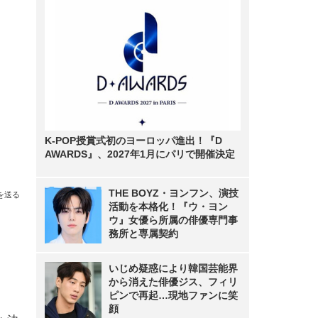
K-POP授賞式初のヨーロッパ進出！『D
AWARDS』、2027年1月にパリで開催決定
THE BOYZ・ヨンフン、演技
を送る
活動を本格化！『ウ・ヨン
ウ』女優ら所属の俳優専門事
務所と専属契約
いじめ疑惑により韓国芸能界
から消えた俳優ジス、フィリ
ピンで再起…現地ファンに笑
顔