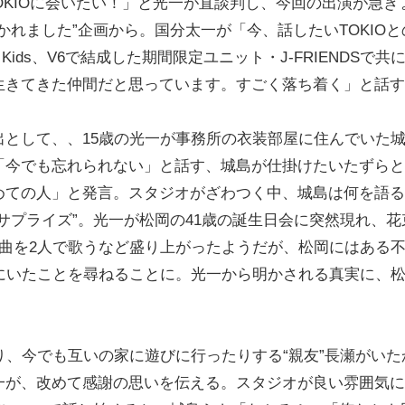
KIOに会いたい！」と光一が直談判し、今回の出演が急き
れました”企画から。国分太一が「今、話したいTOKIOと
i Kids、V6で結成した期間限定ユニット・J-FRIENDSで共
生きてきた仲間だと思っています。すごく落ち着く」と話す
として、、15歳の光一が事務所の衣装部屋に住んでいた
「今でも忘れられない」と話す、城島が仕掛けたいたずらと
めての人」と発言。スタジオがざわつく中、城島は何を語る
サプライズ”。光一が松岡の41歳の誕生日会に突然現れ、花
dsの曲を2人で歌うなど盛り上がったようだが、松岡にはある
にいたことを尋ねることに。光一から明かされる真実に、
、今でも互いの家に遊びに行ったりする“親友”長瀬がいた
一が、改めて感謝の思いを伝える。スタジオが良い雰囲気に