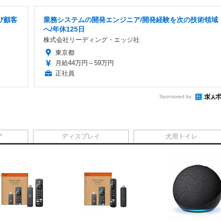
び顧客
業務システムの開発エンジニア/開発経験を次の技術領域
へ/年休125日
株式会社リーディング・エッジ社
東京都
月給44万円～59万円
正社員
Sponsored by
ア
ディスプレイ
犬用トイレ