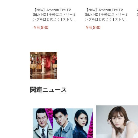
【New】Amazon Fire TV
【New】Amazon Fire TV
Stick HD | 手軽にストリーミ
Stick HD | 手軽にストリーミ
ングをはじめよう | ストリー
ングをはじめよう | ストリー
ミングメディアプレイヤー
ミングメディアプレイヤー
￥6,980
￥6,980
関連ニュース
EIZO ビジネス向けプレミア
EIZO ビジネス向けプレミア
【純
[EdoErgo] オフィスチェア 椅
Amazonベーシック ペットシ
SIHOO B100 オフィスチェア
Amazonベーシック ペットシ
ムモニター | FlexScan
ムモニター | FlexScan
ニタ
子 テレワーク 疲れない 跳ね
ーツ 薄型 レギュラー 1回使い
／デスクチェア メッシュチェ
ーツ 厚型 ワイド 42枚x2袋(84
EV3240X-WT | 31.5型4K
EV2740X-WT | 27.0型4K
ク付
上げ式アームレスト コンパク
捨て 無香料 ホワイト 300枚
ア 人間工学 疲れない ブラッ
枚) ホワイト(吸収面:ライトブ
UHD・USB Type-C・ホワイ
UHD・USB Type-C・ホワイ
ト 約105度ロッキング pc 事務
￥105,595
￥109,572
ク
ルー)
￥4
ト
ト
￥5,699
￥3,373
￥27,999
￥3,234
椅子 360度回転 座面昇降 強化
ナイロン樹脂ベース 通気性メ
ッシュ 在宅ワーク H-
WY01(黒網+黒枠+黒足)