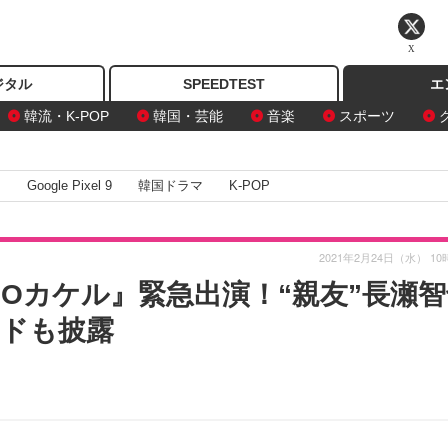
X
ジタル
SPEEDTEST
エ
韓流・K-POP
韓国・芸能
音楽
スポーツ
I
Google Pixel 9
韓国ドラマ
K-POP
2021年2月24日（水） 10
IOカケル』緊急出演！“親友”長瀬
ドも披露