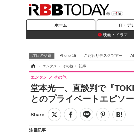
ホーム
IT・デ
映画・ドラマ
注目の話題
iPhone 16
こだわりデスクツアー
A
ホーム
›
エンタメ
›
その他
›
記事
エンタメ
その他
堂本光一、直談判で『TOK
とのプライベートエピソー
注目記事