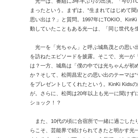
光一は、番組に3年半ぶりの出演。「今のTO
まったという。まずは、“生まれてはじめて聞か
思い出は？」と質問。1997年にTOKIO、KinK
動していたこともある光一は、「同じ世代を
光一を「光ちゃん」と呼ぶ城島茂との思い出
を訪ねたエピソードを披露。そこで、光一が
は？一方、城島は「僕の中では光ちゃんが初
か？そして、松岡昌宏との思い出のテーマは“
をプレゼントしてくれたという。KinKi Ki
が。さらに、松岡は20年以上も光一に聞けず
ショック！？
また、10代の頃に合宿所で一緒に過ごしたり
らこそ、芸能界で続けられてきたと明かす光