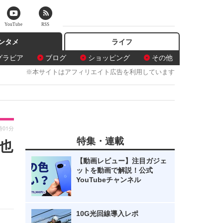
YouTube
RSS
ンタメ
ライフ
グラビア
ブログ
ショッピング
その他
※本サイトはアフィリエイト広告を利用しています
時01分
特集・連載
智也
【動画レビュー】注目ガジェ
ットを動画で解説！公式
YouTubeチャンネル
10G光回線導入レポ