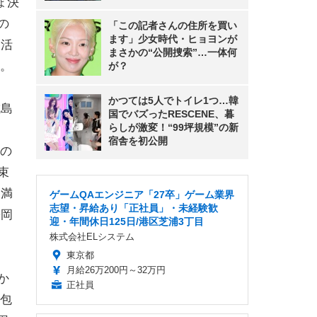
ょ決
の
「この記者さんの住所を買い
ます」少女時代・ヒョヨンが
に活
まさかの“公開捜索”…一体何
。
が？
かつては5人でトイレ1つ…韓
城島
国でバズったRESCENE、暮
らしが激変！“99坪規模”の新
宿舎を初公開
の
束
不満
ゲームQAエンジニア「27卒」ゲーム業界
志望・昇給あり「正社員」・未経験歓
松岡
迎・年間休日125日/港区芝浦3丁目
株式会社ELシステム
東京都
月給26万200円～32万円
か
正社員
包