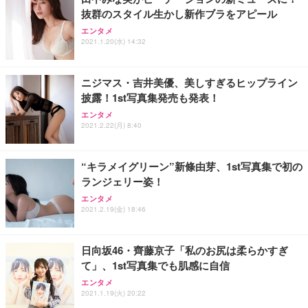
抜群のスタイル生かし新作ブラをアピール
エンタメ
2021.1.20(水) 14:32
ニジマス・吉井美優、美しすぎるヒップライン
披露！1st写真集発売も発表！
エンタメ
2021.2.22(月) 8:40
“キラメイグリーン”新條由芽、1st写真集で初の
ランジェリー姿！
エンタメ
2021.2.19(金) 18:46
日向坂46・齊藤京子「私のお尻は柔らかすぎ
て」、1st写真集でも肌感に自信
エンタメ
2021.1.19(火) 20:22