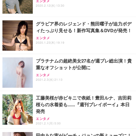
エンタメ
2020.2.12(水) 13:30
グラビア界のレジェンド・熊田曜子が迫力ボデ
ィたっぷり見せる！新作写真集＆DVDが発売！
エンタメ
2020.1.23(木) 19:19
プラチナムの超絶美女27名が週プレ総出演！貴
重なオフショットが公開に
エンタメ
2021.2.3(水) 21:13
工藤美桜が赤ビキニで表紙！豊田ルナ、吉田莉
桜らの水着姿も......『週刊プレイボーイ』本日
発売
エンタメ
2021.2.1(月) 5:00
田中みな実がピーチ・ジョンの新ミューズに！