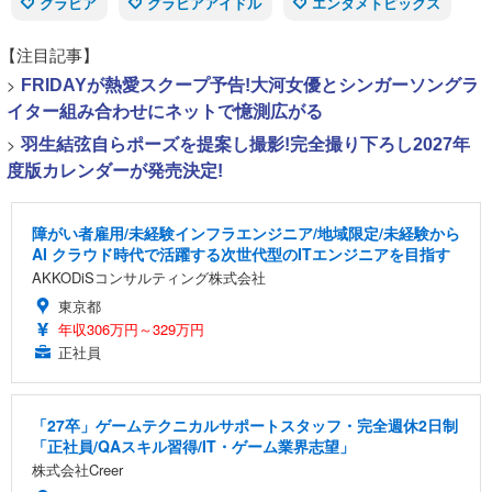
グラビア
グラビアアイドル
エンタメトピックス
【注目記事】
>
FRIDAYが熱愛スクープ予告!大河女優とシンガーソングラ
イター組み合わせにネットで憶測広がる
>
羽生結弦自らポーズを提案し撮影!完全撮り下ろし2027年
度版カレンダーが発売決定!
障がい者雇用/未経験インフラエンジニア/地域限定/未経験から
AI クラウド時代で活躍する次世代型のITエンジニアを目指す
AKKODiSコンサルティング株式会社
東京都
年収306万円～329万円
正社員
「27卒」ゲームテクニカルサポートスタッフ・完全週休2日制
「正社員/QAスキル習得/IT・ゲーム業界志望」
株式会社Creer