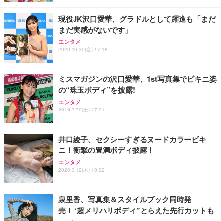
レスト 3Dヘッドレスト ハンガー付き 高反発クッシ
￥49,979
￥1,800
￥7,680
ョン PCチェア 通気性メッシュ ゲーミング/勉強/事
現役JK沢口愛華、グラドルとして躍進も「まだ
務用 おしゃれ パソコンチェア (ブラック)
まだ実感がないです」
Sezlife オフィスチェア デスクチェア 疲れない テレ
【整備済み品】Dell E2724HS 27インチ 液晶モニタ
Smart Basic(スマートベーシック) 【Amazon.co.jp
エンタメ
ワーク チェア 強化バックレスト 30度ロッキング機
ー フルHD（1920×1080）VA 非光沢 HDMI/DisplayP
限定】 Smart Basic アイリスオーヤマ ペットシーツ
2020.10.30(金) 17:18
能 人間工学 椅子 腰サポート 90度跳ね上げ式アーム
ort/VGA スピーカー内蔵 高さ調整 スイベル VESA対
超厚型 お徳用 ワイド 100枚入 (x 1) (ケース販売)
レスト 3Dヘッドレスト ハンガー付き 高反発クッシ
応 ComfortView ビジネス向け
￥7,680
￥15,800
￥3,670
ョン PCチェア 通気性メッシュ ゲーミング/勉強/事
ミスマガジンの沢口愛華、1st写真集でビキニ姿
務用 おしゃれ パソコンチェア (ホワイト)
の“珠玉ボディ”を披露!
ANDWINT オフィスチェア デスクチェア 肘なし メ
【MiniLED/24.5inch/280Hz/FHD】GRAPHT THE S
アイリスオーヤマ ペットシーツ 超厚型 お徳用 レギ
ッシュ 通気性 ランバーサポート付き 腰サポート ガ
HOOTER Gaming Monitor 24” Essential ゲーミン
エンタメ
ュラー 200枚入【Amazon.co.jp限定】
ス圧無段階昇降 360度回転 キャスター付き コンパク
グモニター QD 24.5インチ 1ms FHD 量子ドット 残
2019.3.30(土) 17:01
ト 幅52×奥行58.5×高さ84～96cm テレワーク 在宅
像低減 (3年保証 | 輝点保証 | 日本メーカー)
￥3,731
￥4,139
￥34,980
勤務 ブラック
井口綾子、セクシーすぎるヌードカラービキ
ニ！衝撃の豊満ボディ披露！
エンタメ
2020.3.12(木) 10:22
泉里香、写真集＆スタイルブック同時発
売！“超メリハリボディ”とらえた先行カットも