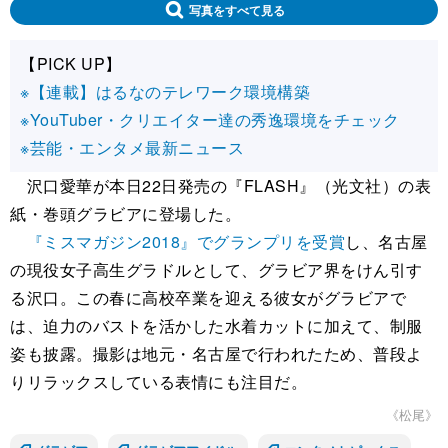
写真をすべて見る
【PICK UP】
※【連載】はるなのテレワーク環境構築
※YouTuber・クリエイター達の秀逸環境をチェック
※芸能・エンタメ最新ニュース
沢口愛華が本日22日発売の『FLASH』（光文社）の表
紙・巻頭グラビアに登場した。
『ミスマガジン2018』でグランプリを受賞
し、名古屋
の現役女子高生グラドルとして、グラビア界をけん引す
る沢口。この春に高校卒業を迎える彼女がグラビアで
は、迫力のバストを活かした水着カットに加えて、制服
姿も披露。撮影は地元・名古屋で行われたため、普段よ
りリラックスしている表情にも注目だ。
《松尾》