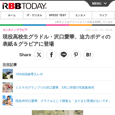
MENU
CLOSE
ホーム
IT・デジタル
SPEED TEST
エンタメ
ライフ
ホーム
IT・デジタル
エンタメ
グラビア
2021.2.22（月）20:28
現役高校生グラドル・沢口愛華、迫力ボディの
IT・デジタルTOP
スマートフォン
SPEED TEST
表紙＆グラビアに登場
ネタ
ガジェット・ツール
エンタメ
ショッピング
その他
エンタメTOP
映画・ドラマ
ライフ
注目記事
韓流・K-POP
韓国・芸能
ライフTOP
グルメ
リリース一覧
10G光回線導入レポ
音楽
スポーツ
ペット
ショッピング
プッシュ通知の停止方法
ミスマガグランプリの沢口愛華、3月に待望の写真集発売
グラビア
ブログ
その他
ショッピング
その他
現役JK沢口愛華、グラドルとして躍進も「まだまだ実感がないです」