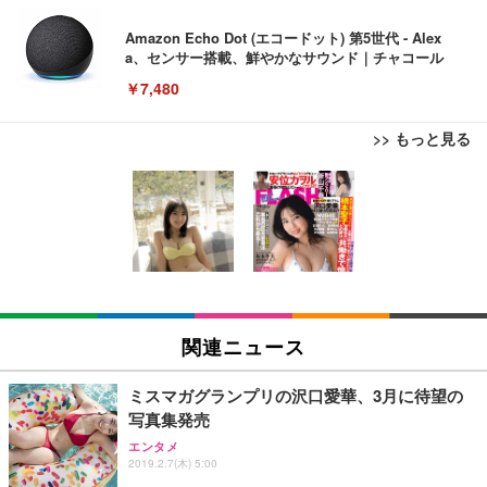
Amazon Echo Dot (エコードット) 第5世代 - Alex
a、センサー搭載、鮮やかなサウンド｜チャコール
￥7,480
>> もっと見る
[EdoErgo] オフィスチェア 椅子 テレワーク 疲れな
EIZO ビジネス向けプレミアムモニター | FlexScan
Amazonベーシック ペットシーツ 薄型 レギュラー 1
い 跳ね上げ式アームレスト コンパクト 約105度ロッ
EV3240X-WT | 31.5型4K UHD・USB Type-C・ホワ
回使い捨て 無香料 ホワイト 300枚
キング pc 事務椅子 360度回転 座面昇降 強化ナイロ
イト
ン樹脂ベース 通気性メッシュ 在宅ワーク H-WY01
￥3,373
￥5,699
￥105,595
(黒網+黒枠+黒足)
EIZO ビジネス向けプレミアムモニター | FlexScan
SIHOO B100 オフィスチェア／デスクチェア メッシ
Amazonベーシック ペットシーツ 厚型 ワイド 42枚
EV2740X-WT | 27.0型4K UHD・USB Type-C・ホワ
ュチェア 人間工学 疲れない ブラック
x2袋(84枚) ホワイト(吸収面:ライトブルー)
関連ニュース
イト
￥27,999
￥3,234
￥109,572
ミスマガグランプリの沢口愛華、3月に待望の
写真集発売
Sezlife オフィスチェア デスクチェア 疲れない テレ
【純正品】27"ゲーミングモニター DualSense 充電
ネオ・ルーライフ ネオ・オムツ L 中型犬用 26枚入
エンタメ
ワーク チェア 強化バックレスト 30度ロッキング機
フック付き（CFI-ZDM1J）
り 単品
2019.2.7(木) 5:00
能 人間工学 椅子 腰サポート 90度跳ね上げ式アーム