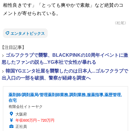
相性良きです」「とっても爽やかで素敵」など絶賛のコ
メントが寄せられている。
《松尾》
エンタメトピックス
【注目記事】
>
ゴルフクラブで襲撃、BLACKPINKの10周年イベントに激
怒したファンの説も...YG本社で女性が暴れる
>
韓国YGエンタ社屋を襲撃したのは日本人...ゴルフクラブで
出入口の一部を破損、警察が経緯を調査へ
薬剤師/調剤薬局/管理薬剤師業務,調剤業務,服薬指導,薬歴管理,
在宅
有限会社イトーヤク
大阪府
年収600万円～720万円
正社員