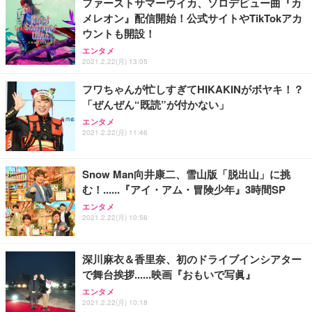
ファーストサマーウイカ、ソロデビュー曲『カ
メレオン』配信開始！公式サイトやTikTokアカ
ウントも開設！
エンタメ
2021.2.22(月) 13:05
フワちゃんが忙しすぎてHIKAKINがボヤキ！？
「ぜんぜん“既読”が付かない」
エンタメ
2021.2.22(月) 11:46
Snow Man向井康二、雪山版「脱出山」に挑
む！......『アイ・アム・冒険少年』3時間SP
エンタメ
2021.2.22(月) 10:56
深川麻衣＆香里奈、初のドライブインシアター
で舞台挨拶......映画『おもいで写眞』
エンタメ
2021.2.22(月) 10:18