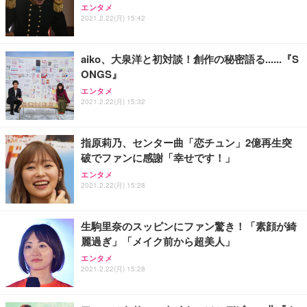
エンタメ
2021.2.22(月) 15:42
aiko、大泉洋と初対談！創作の秘密語る......『S
ONGS』
エンタメ
2021.2.22(月) 15:32
指原莉乃、センター曲「恋チュン」2億再生突
破でファンに感謝「幸せです！」
エンタメ
2021.2.22(月) 15:28
生駒里奈のスッピンにファン驚き！「素顔が綺
麗過ぎ」「メイク前から超美人」
エンタメ
2021.2.22(月) 15:28