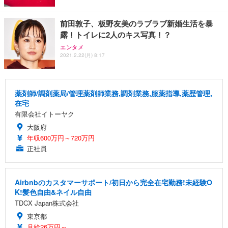
前田敦子、板野友美のラブラブ新婚生活を暴
露！トイレに2人のキス写真！？
エンタメ
2021.2.22(月) 8:17
薬剤師/調剤薬局/管理薬剤師業務,調剤業務,服薬指導,薬歴管理,
在宅
有限会社イトーヤク
大阪府
年収600万円～720万円
正社員
Airbnbのカスタマーサポート/初日から完全在宅勤務!未経験O
K!髪色自由&ネイル自由
TDCX Japan株式会社
東京都
月給26万円～