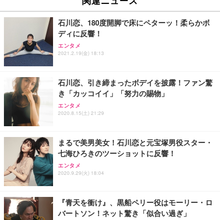
イト
￥27,999
￥3,234
￥109,572
石川恋、180度開脚で床にペターッ！柔らかボ
ディに反響！
Sezlife オフィスチェア デスクチェア 疲れない テレ
【純正品】27"ゲーミングモニター DualSense 充電
ネオ・ルーライフ ネオ・オムツ L 中型犬用 26枚入
エンタメ
ワーク チェア 強化バックレスト 30度ロッキング機
2021.2.19(金) 18:13
フック付き（CFI-ZDM1J）
り 単品
能 人間工学 椅子 腰サポート 90度跳ね上げ式アーム
レスト 3Dヘッドレスト ハンガー付き 高反発クッシ
￥49,979
￥1,800
￥7,680
ョン PCチェア 通気性メッシュ ゲーミング/勉強/事
石川恋、引き締まったボデイを披露！ファン驚
務用 おしゃれ パソコンチェア (ブラック)
き「カッコイイ」「努力の賜物」
Sezlife オフィスチェア デスクチェア 疲れない テレ
【整備済み品】Dell E2724HS 27インチ 液晶モニタ
Smart Basic(スマートベーシック) 【Amazon.co.jp
エンタメ
ワーク チェア 強化バックレスト 30度ロッキング機
ー フルHD（1920×1080）VA 非光沢 HDMI/DisplayP
限定】 Smart Basic アイリスオーヤマ ペットシーツ
2020.8.15(土) 21:29
能 人間工学 椅子 腰サポート 90度跳ね上げ式アーム
ort/VGA スピーカー内蔵 高さ調整 スイベル VESA対
超厚型 お徳用 ワイド 100枚入 (x 1) (ケース販売)
レスト 3Dヘッドレスト ハンガー付き 高反発クッシ
応 ComfortView ビジネス向け
￥7,680
￥15,800
￥3,670
ョン PCチェア 通気性メッシュ ゲーミング/勉強/事
まるで美男美女！石川恋と元宝塚男役スター・
務用 おしゃれ パソコンチェア (ホワイト)
七海ひろきのツーショットに反響！
ANDWINT オフィスチェア デスクチェア 肘なし メ
【MiniLED/24.5inch/280Hz/FHD】GRAPHT THE S
アイリスオーヤマ ペットシーツ 超厚型 お徳用 レギ
ッシュ 通気性 ランバーサポート付き 腰サポート ガ
HOOTER Gaming Monitor 24” Essential ゲーミン
エンタメ
ュラー 200枚入【Amazon.co.jp限定】
ス圧無段階昇降 360度回転 キャスター付き コンパク
グモニター QD 24.5インチ 1ms FHD 量子ドット 残
2020.9.29(火) 18:04
ト 幅52×奥行58.5×高さ84～96cm テレワーク 在宅
像低減 (3年保証 | 輝点保証 | 日本メーカー)
￥3,731
￥4,139
￥34,980
勤務 ブラック
『青天を衝け』、黒船ペリー役はモーリー・ロ
バートソン！ネット驚き「似合い過ぎ」