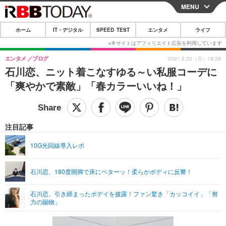
MENU
CLOSE
ホーム
IT・デジタル
SPEED TEST
エンタメ
ライフ
ホーム
IT・デジタル
エンタメ
ブログ
2021.2.22（月）18:28
石川恋、ニット着こなすゆる～い私服コーデに
IT・デジタルTOP
スマートフォン
SPEED TEST
「爽やかで素敵」「春カラーいいね！」
ネタ
ガジェット・ツール
エンタメ
ショッピング
その他
エンタメTOP
映画・ドラマ
ライフ
注目記事
韓流・K-POP
韓国・芸能
ライフTOP
グルメ
リリース一覧
10G光回線導入レポ
音楽
スポーツ
ペット
ショッピング
プッシュ通知の停止方法
石川恋、180度開脚で床にペターッ！柔らかボディに反響！
グラビア
ブログ
その他
石川恋、引き締まったボデイを披露！ファン驚き「カッコイイ」「努
ショッピング
その他
力の賜物」