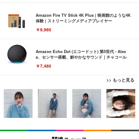
Amazon Fire TV Stick 4K Plus | 映画館のような4K
体験 | ストリーミングメディアプレイヤー
￥9,980
Amazon Echo Dot (エコードット) 第5世代 - Alex
a、センサー搭載、鮮やかなサウンド｜チャコール
￥7,480
>> もっと見る
[EdoErgo] オフィスチェア 椅子 テレワーク 疲れな
EIZO ビジネス向けプレミアムモニター | FlexScan
Amazonベーシック ペットシーツ 薄型 レギュラー 1
い 跳ね上げ式アームレスト コンパクト 約105度ロッ
EV3240X-WT | 31.5型4K UHD・USB Type-C・ホワ
回使い捨て 無香料 ホワイト 300枚
キング pc 事務椅子 360度回転 座面昇降 強化ナイロ
イト
ン樹脂ベース 通気性メッシュ 在宅ワーク H-WY01
￥3,373
￥5,699
￥105,595
(黒網+黒枠+黒足)
EIZO ビジネス向けプレミアムモニター | FlexScan
SIHOO B100 オフィスチェア／デスクチェア メッシ
Amazonベーシック ペットシーツ 厚型 ワイド 42枚
EV2740X-WT | 27.0型4K UHD・USB Type-C・ホワ
ュチェア 人間工学 疲れない ブラック
x2袋(84枚) ホワイト(吸収面:ライトブルー)
関連ニュース