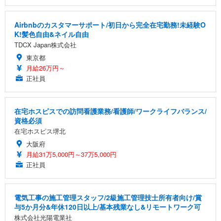
Airbnbのカスタマーサポート/初日から完全在宅勤務!未経験O
K!髪色自由&ネイル自由
TDCX Japan株式会社
東京都
月給26万円～
正社員
在宅ホスピスでの訪問看護業務/看護師/ワークライフバランス/
資格必須
在宅ホスピス堺北
大阪府
月給31万5,000円～37万5,000円
正社員
電気工事の施工管理スタッフ/2級施工管理技士所有者向け/賞
与5か月分&年休120日以上/基本残業なし&リモートワーク可
株式会社光陽電業社