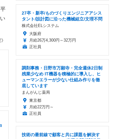
、平
27卒・新卒/ものづくりエンジニアアシス
い
タント/設計図に沿った機械組立/文理不問
株式会社ELシステム
大阪府
実》
月給26万4,300円～32万円
正社員
調剤事務・日野市万願寺・完全週休2日制
残業少なめ IT機器を積極的に導入し、ヒ
ューマンエラーが少ない仕組み作りを徹
底しています
まんがんじ薬局
東京都
月給22万円～
正社員
ョ
技術の最前線で顧客と共に課題を解決す