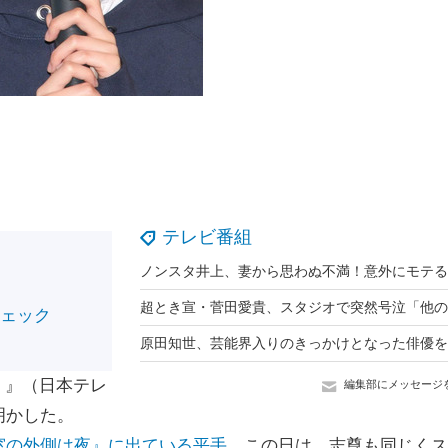
テレビ番組
チェック
 』（日本テレ
編集部にメッセージ
明かした。
窓の外側は夜』に出ている平手。
この日は、志尊も同じくス