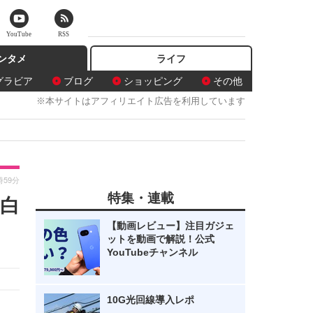
YouTube
RSS
ンタメ
ライフ
グラビア
ブログ
ショッピング
その他
※本サイトはアフィリエイト広告を利用しています
時59分
特集・連載
白
【動画レビュー】注目ガジェ
ットを動画で解説！公式
YouTubeチャンネル
10G光回線導入レポ