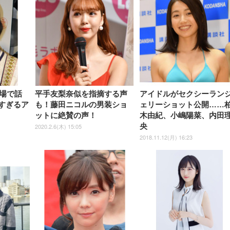
チェア 疲れない テレワーク
ツ L 中型犬用 26枚入り 単品
ニター フル
チェア 疲れない テレワーク
ック) 【Amazon.co.jp限定】
Gaming Monitor 24” Essential
き（CFI-ZDM1J）
ッシュ 通気性 ランバ
ュラー 200枚入
チェア 強化バックレスト 30
HD（1920×1080）VA 非光
チェア 強化バックレスト 30度
Smart Basic アイリスオーヤマ
ーミングモニター QD 24.5イ
ポート付き 腰サポート
【Amazon.co.jp限定】
￥1,800
￥15,800
￥34,980
9,979
度ロッキング機能 人間工学 椅
沢 HDMI/DisplayPort/VGA
ロッキング機能 人間工学 椅子
ペットシーツ 超厚型 お徳用
￥4,139
￥3,731
1ms FHD 量子ドット 残像低減
ス圧無段階昇降 360度
￥7,680
￥7,680
￥3,670
子 腰サポート 90度跳ね上げ
スピーカー内蔵 高さ調整 ス
腰サポート 90度跳ね上げ式ア
ワイド 100枚入 (x 1) (ケース
年保証 | 輝点保証 | 日本メーカ
転 キャスター付き コ
式アームレスト 3Dヘッドレス
イベル VESA対応
ームレスト 3Dヘッドレスト
販売)
クト 幅52×奥行58.5×
ト ハンガー付き 高反発クッシ
ComfortView ビジネス向け
ハンガー付き 高反発クッショ
84～96cm テレワーク
ョン PCチェア 通気性メッシ
ン PCチェア 通気性メッシュ
宅勤務 ブラック
ュ ゲーミング/勉強/事務用 お
ゲーミング/勉強/事務用 おし
しゃれ パソコンチェア (ブラ
ゃれ パソコンチェア (ホワイ
ック)
ト)
場で話
平手友梨奈似を指摘する声
アイドルがセクシーラン
愛すぎるア
も！藤田ニコルの男装ショ
ェリーショット公開……
ットに絶賛の声！
木由紀、小嶋陽菜、内田
央
2020.2.6(木) 15:05
2018.11.12(月) 16:23