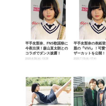
子 テレワーク 疲れない 跳ね
ーツ 薄型 レギュラー 1回使い
／デスクチェア メッシュチェ
ーツ 厚型 ワイド 42枚x2袋(84
EV3240X-WT | 31.5型4K
EV2740X-WT | 27.0型4K
ク付
上げ式アームレスト コンパク
捨て 無香料 ホワイト 300枚
ア 人間工学 疲れない ブラッ
枚) ホワイト(吸収面:ライトブ
UHD・USB Type-C・ホワイ
UHD・USB Type-C・ホワイ
ト 約105度ロッキング pc 事務
￥105,595
￥109,572
ク
ルー)
￥4
ト
ト
￥5,699
￥3,373
￥27,999
￥3,234
椅子 360度回転 座面昇降 強化
ナイロン樹脂ベース 通気性メ
ッシュ 在宅ワーク H-
WY01(黒網+黒枠+黒足)
平手友梨奈、FNS歌謡祭に
平手友梨奈の表紙登
今夜出演！森山直太朗との
題の『ViVi』！可
コラボでダンス披露！
ザーカットを公開！
2020.8.26(水) 13:28
2020.7.15(水) 17:41