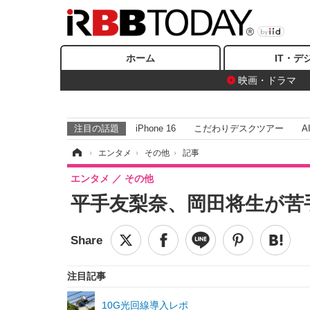
ホーム
IT・デ
映画・ドラマ
注目の話題
iPhone 16
こだわりデスクツアー
A
ホーム
›
エンタメ
›
その他
›
記事
エンタメ
その他
平手友梨奈、岡田将生が苦
注目記事
10G光回線導入レポ