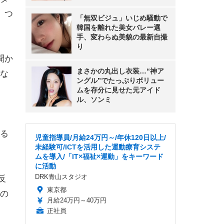
、つ
「無双ビジュ」いじめ騒動で
韓国を離れた美女バレー選
手、変わらぬ美貌の最新自撮
り
聞か
まさかの丸出し衣装…“神ア
な
ングル”でたっぷりボリュー
ムを存分に見せた元アイド
ル、ソンミ
る
児童指導員/月給24万円～/年休120日以上/
未経験可/ICTを活用した運動療育システ
ムを導入/「IT×福祉×運動」をキーワード
に活動
DRK青山スタジオ
反
東京都
の
月給24万円～40万円
正社員