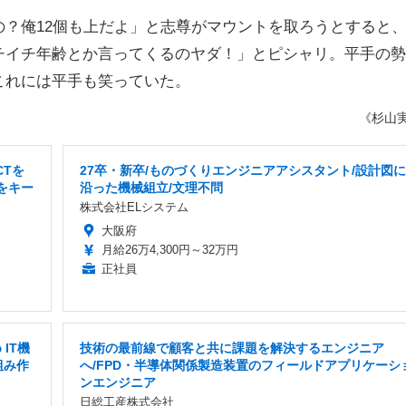
？俺12個も上だよ」と志尊がマウントを取ろうとすると
チイチ年齢とか言ってくるのヤダ！」とピシャリ。平手の勢
これには平手も笑っていた。
《杉山
CTを
27卒・新卒/ものづくりエンジニアアシスタント/設計図に
をキー
沿った機械組立/文理不問
株式会社ELシステム
大阪府
月給26万4,300円～32万円
正社員
IT機
技術の最前線で顧客と共に課題を解決するエンジニア
組み作
へ/FPD・半導体関係製造装置のフィールドアプリケーシ
ンエンジニア
日総工産株式会社