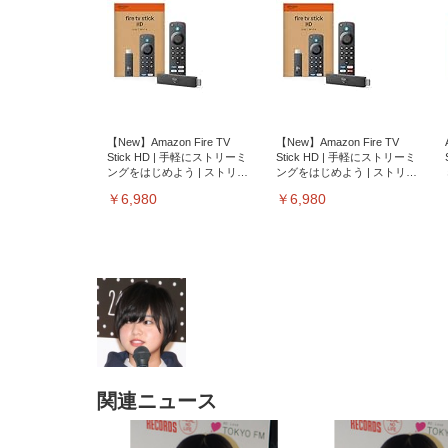
【New】Amazon Fire TV
【New】Amazon Fire TV
Stick HD | 手軽にストリーミ
Stick HD | 手軽にストリーミ
ングをはじめよう | ストリー
ングをはじめよう | ストリー
ミングメディアプレイヤー
ミングメディアプレイヤー
￥6,980
￥6,980
関連ニュース
EIZO ビジネス向けプレミア
EIZO ビジネス向けプレミア
【純
[EdoErgo] オフィスチェア 椅
Amazonベーシック ペットシ
SIHOO B100 オフィスチェア
Amazonベーシック ペットシ
ムモニター | FlexScan
ムモニター | FlexScan
ニタ