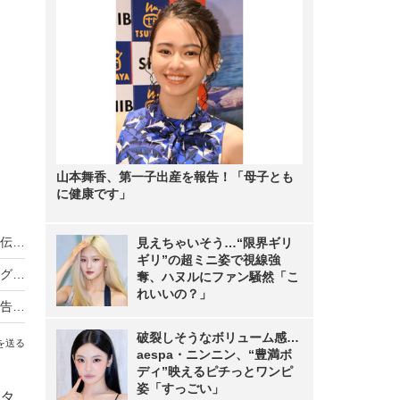
山本舞香、第一子出産を報告！「母子とも
に健康です」
ノンスタ井上、妻から思わぬ不満！意外にモテる伝説に黄信号
見えちゃいそう…“限界ギリ
ギリ”の超ミニ姿で視線強
超とき宣・菅田愛貴、スタジオで突然号泣「他のグループを下げる風潮にイライラしちゃう」
奪、ハヌルにファン騒然「こ
れいいの？」
原田知世、芸能界入りのきっかけとなった俳優を告白「“会いたい”って思って」
破裂しそうなボリューム感…
を送る
aespa・ニンニン、“豊満ボ
ディ”映えるピチっとワンピ
姿「すっごい」
タ