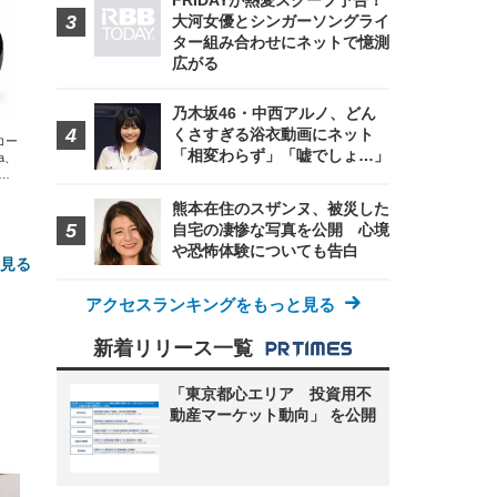
FRIDAYが熱愛スクープ予告！
大河女優とシンガーソングライ
ター組み合わせにネットで憶測
広がる
乃木坂46・中西アルノ、どん
くさすぎる浴衣動画にネット
エコー
「相変わらず」「嘘でしょ…」
xa、
な
熊本在住のスザンヌ、被災した
自宅の凄惨な写真を公開 心境
や恐怖体験についても告白
と見る
アクセスランキングをもっと見る
新着リリース一覧
「東京都心エリア 投資用不
動産マーケット動向」 を公開
FHD】
ェ
ット
 メ
レギ