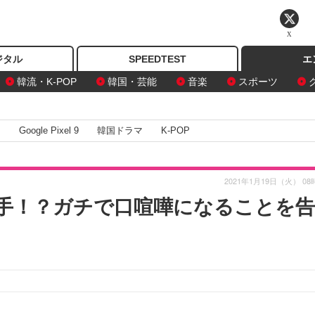
X
ジタル
SPEEDTEST
エ
韓流・K-POP
韓国・芸能
音楽
スポーツ
I
Google Pixel 9
韓国ドラマ
K-POP
2021年1月19日（火） 08
手！？ガチで口喧嘩になることを告