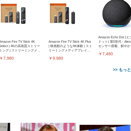
Amazon Echo Dot (
Amazon Fire TV Stick 4K
Amazon Fire TV Stick 4K Plus
ドット) 第5世代 - Ale
Select | 4Kの高画質ストリー
| 映画館のような4K体験 | スト
センサー搭載、鮮やか
ミング | ストリーミングメデ
リーミングメディアプレイヤ
サウンド｜チャコール
￥7,480
ィアプレイヤー
ー
￥7,980
￥9,980
>> もっ
【整備済み品】Dell
【MiniLED/24.5inch/280Hz/
正品】27"ゲーミングモ
ANDWINT オフィスチ
アイリスオーヤマ ペ
Sezlife オフィスチェア デスク
ネオ・ルーライフ ネオ・オム
E2724HS 27インチ 液晶モ
Sezlife オフィスチェア デスク
Smart Basic(スマートベーシ
GRAPHT THE SHOOTER
ー DualSense 充電フッ
ア デスクチェア 肘なし
シーツ 超厚型 お徳用 