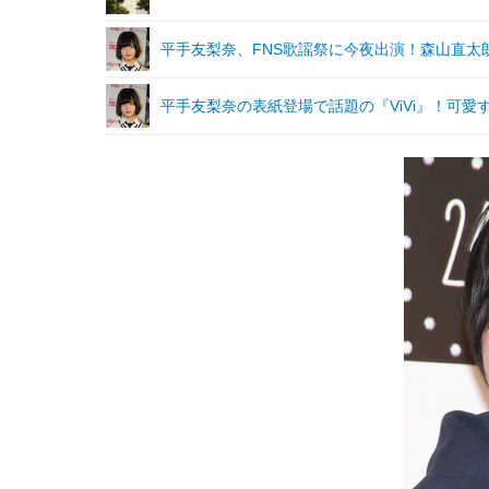
平手友梨奈、FNS歌謡祭に今夜出演！森山直太
平手友梨奈の表紙登場で話題の『ViVi』！可