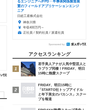
るエンジニアへ/FPD・半導体関係製造装
置のフィールドアプリケーションエンジ
ニア
日総工産株式会社
神奈川県
年収400万円～
正社員 / 契約社員 / 派遣社員
Sponsored by
アクセスランキング
若手美人アナが人気中堅芸人と
ラブラブ同棲！FRIDAY、明日
15時に熱愛スクープ
FRIDAY、明日15時に
「STARTO社トップアイドル
と年下美女のバカンス」スクー
プを報道