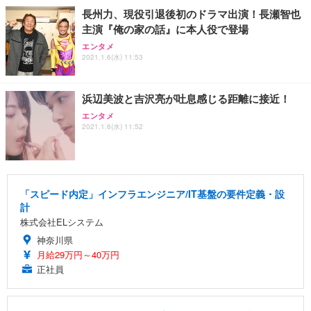
長州力、現役引退後初のドラマ出演！長瀬智也
主演『俺の家の話』に本人役で登場
エンタメ
2021.1.6(水) 11:53
浜辺美波と吉沢亮が吐息感じる距離に接近！
エンタメ
2021.1.6(水) 11:52
「スピード内定」インフラエンジニア/IT基盤の要件定義・設
計
株式会社ELシステム
神奈川県
月給29万円～40万円
正社員