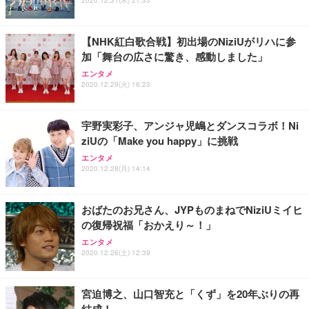
能 人間工学 椅子 腰サポート 90度跳ね上げ式アーム
ort/VGA スピーカー内蔵 高さ調整 スイベル VESA対
超厚型 お徳用 ワイド 100枚入 (x 1) (ケース販売)
レスト 3Dヘッドレスト ハンガー付き 高反発クッシ
応 ComfortView ビジネス向け
￥7,680
￥15,800
￥3,670
ョン PCチェア 通気性メッシュ ゲーミング/勉強/事
【NHK紅白歌合戦】初出場のNiziUがリハに参
務用 おしゃれ パソコンチェア (ホワイト)
加「舞台の広さに驚き、感動しました」
ANDWINT オフィスチェア デスクチェア 肘なし メ
【MiniLED/24.5inch/280Hz/FHD】GRAPHT THE S
アイリスオーヤマ ペットシーツ 超厚型 お徳用 レギ
ッシュ 通気性 ランバーサポート付き 腰サポート ガ
HOOTER Gaming Monitor 24” Essential ゲーミン
エンタメ
ュラー 200枚入【Amazon.co.jp限定】
ス圧無段階昇降 360度回転 キャスター付き コンパク
グモニター QD 24.5インチ 1ms FHD 量子ドット 残
2020.12.29(火) 16:23
ト 幅52×奥行58.5×高さ84～96cm テレワーク 在宅
像低減 (3年保証 | 輝点保証 | 日本メーカー)
￥3,731
￥4,139
￥34,980
勤務 ブラック
宇野実彩子、アンジャ児嶋とダンスコラボ！Ni
ziUの「Make you happy」に挑戦
エンタメ
2020.12.28(月) 14:14
おばたのお兄さん、JYPものまねでNiziUミイヒ
の復帰祝福「おかえり～！」
エンタメ
2020.12.26(土) 12:39
宮迫博之、山口智充と「くず」を20年ぶりの再
結成！