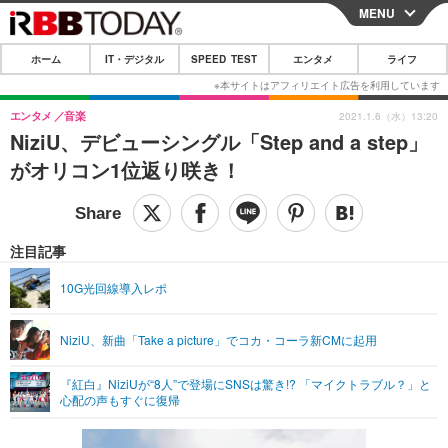
MENU
CLOSE
ホーム
IT・デジタル
SPEED TEST
エンタメ
ライフ
ホーム
IT・デジタル
エンタメ
音楽
2021.1.6（水）13:20
NiziU、デビューシングル「Step and a step」
IT・デジタルTOP
スマートフォン
SPEED TEST
がオリコン1位返り咲き！
ネタ
ガジェット・ツール
エンタメ
ショッピング
その他
エンタメTOP
映画・ドラマ
ライフ
注目記事
韓流・K-POP
韓国・芸能
ライフTOP
グルメ
リリース一覧
10G光回線導入レポ
音楽
スポーツ
ペット
ショッピング
プッシュ通知の停止方法
NiziU、新曲「Take a picture」でコカ・コーラ新CMに起用
グラビア
ブログ
その他
『紅白』NiziUが“8人”で登場にSNSは驚き!? 「マイクトラブル？」と
ショッピング
その他
心配の声もすぐに復帰