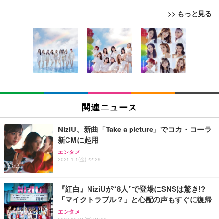
>> もっと見る
[EdoErgo] オフィスチェア 椅子 テレワーク 疲れな
EIZO ビジネス向けプレミアムモニター | FlexScan
Amazonベーシック ペットシーツ 薄型 レギュラー 1
い 跳ね上げ式アームレスト コンパクト 約105度ロッ
EV3240X-WT | 31.5型4K UHD・USB Type-C・ホワ
回使い捨て 無香料 ホワイト 300枚
キング pc 事務椅子 360度回転 座面昇降 強化ナイロ
イト
ン樹脂ベース 通気性メッシュ 在宅ワーク H-WY01
￥3,373
￥5,699
￥105,595
(黒網+黒枠+黒足)
EIZO ビジネス向けプレミアムモニター | FlexScan
SIHOO B100 オフィスチェア／デスクチェア メッシ
Amazonベーシック ペットシーツ 厚型 ワイド 42枚
EV2740X-WT | 27.0型4K UHD・USB Type-C・ホワ
ュチェア 人間工学 疲れない ブラック
x2袋(84枚) ホワイト(吸収面:ライトブルー)
関連ニュース
イト
￥27,999
￥3,234
￥109,572
NiziU、新曲「Take a picture」でコカ・コーラ
新CMに起用
Sezlife オフィスチェア デスクチェア 疲れない テレ
【純正品】27"ゲーミングモニター DualSense 充電
ネオ・ルーライフ ネオ・オムツ L 中型犬用 26枚入
エンタメ
ワーク チェア 強化バックレスト 30度ロッキング機
2021.1.1(金) 22:29
フック付き（CFI-ZDM1J）
り 単品
能 人間工学 椅子 腰サポート 90度跳ね上げ式アーム
レスト 3Dヘッドレスト ハンガー付き 高反発クッシ
￥49,979
￥1,800
￥7,680
ョン PCチェア 通気性メッシュ ゲーミング/勉強/事
『紅白』NiziUが“8人”で登場にSNSは驚き!?
務用 おしゃれ パソコンチェア (ブラック)
「マイクトラブル？」と心配の声もすぐに復帰
Sezlife オフィスチェア デスクチェア 疲れない テレ
【整備済み品】Dell E2724HS 27インチ 液晶モニタ
Smart Basic(スマートベーシック) 【Amazon.co.jp
エンタメ
ワーク チェア 強化バックレスト 30度ロッキング機
ー フルHD（1920×1080）VA 非光沢 HDMI/DisplayP
限定】 Smart Basic アイリスオーヤマ ペットシーツ
2020.12.31(木) 21:33