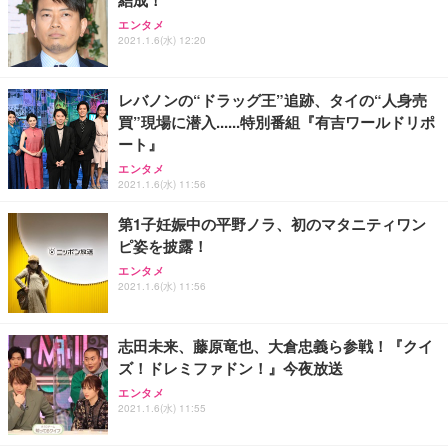
エンタメ
2021.1.6(水) 12:20
レバノンの“ドラッグ王”追跡、タイの“人身売
買”現場に潜入......特別番組『有吉ワールドリポ
ート』
エンタメ
2021.1.6(水) 11:56
第1子妊娠中の平野ノラ、初のマタニティワン
ピ姿を披露！
エンタメ
2021.1.6(水) 11:56
志田未来、藤原竜也、大倉忠義ら参戦！『クイ
ズ！ドレミファドン！』今夜放送
エンタメ
2021.1.6(水) 11:55