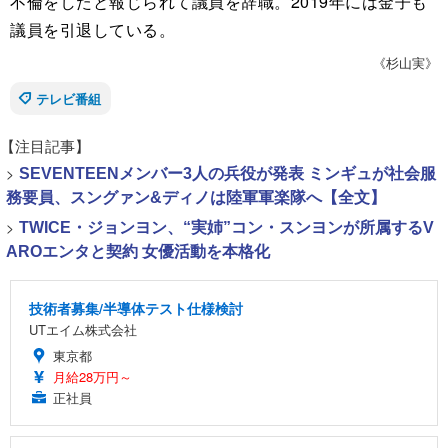
不倫をしたと報じられて議員を辞職。2019年には金子も
議員を引退している。
《杉山実》
テレビ番組
【注目記事】
>
SEVENTEENメンバー3人の兵役が発表 ミンギュが社会服
務要員、スングァン&ディノは陸軍軍楽隊へ【全文】
>
TWICE・ジョンヨン、“実姉”コン・スンヨンが所属するV
AROエンタと契約 女優活動を本格化
技術者募集/半導体テスト仕様検討
UTエイム株式会社
東京都
月給28万円～
正社員