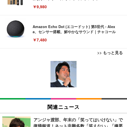
￥9,980
Amazon Echo Dot (エコードット) 第5世代 - Alex
a、センサー搭載、鮮やかなサウンド｜チャコール
￥7,480
>> もっと見る
[EdoErgo] オフィスチェア 椅子 テレワーク 疲れな
EIZO ビジネス向けプレミアムモニター | FlexScan
Amazonベーシック ペットシーツ 薄型 レギュラー 1
い 跳ね上げ式アームレスト コンパクト 約105度ロッ
EV3240X-WT | 31.5型4K UHD・USB Type-C・ホワ
回使い捨て 無香料 ホワイト 300枚
キング pc 事務椅子 360度回転 座面昇降 強化ナイロ
イト
ン樹脂ベース 通気性メッシュ 在宅ワーク H-WY01
￥3,373
￥5,699
￥105,595
(黒網+黒枠+黒足)
EIZO ビジネス向けプレミアムモニター | FlexScan
SIHOO B100 オフィスチェア／デスクチェア メッシ
Amazonベーシック ペットシーツ 厚型 ワイド 42枚
EV2740X-WT | 27.0型4K UHD・USB Type-C・ホワ
ュチェア 人間工学 疲れない ブラック
x2袋(84枚) ホワイト(吸収面:ライトブルー)
関連ニュース
イト
￥27,999
￥3,234
￥109,572
アンジャ渡部、年末の「笑ってはいけない」で
復帰報道！ネット非難多数「笑えない」「嫌悪