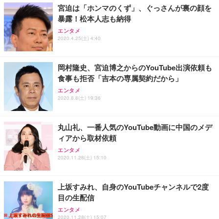
宮迫は「ホンマのくず」、ぐっさんが裏の顔を
暴露！松本人志も納得
エンタメ
2020.4.25(土) 4:40
岡村隆史、宮迫博之からのYouTube出演依頼も
食事も拒否「吉本の専属契約だから」
エンタメ
2020.8.8(土) 19:36
丸山礼、一番人気のYouTube動画に中国のメデ
ィアから取材依頼
エンタメ
2020.11.28(土) 15:10
上坂すみれ、自身のYouTubeチャンネルで2度
目の生配信
エンタメ
2020.11.28(土) 15:07