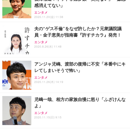
Sezlife オフィスチェア デスクチェア 疲れない テレ
感消えてない」
【純正品】27"ゲーミングモニター DualSense 充電
ネオ・ルーライフ ネオ・オムツ L 中型犬用 26枚入
ワーク チェア 強化バックレスト 30度ロッキング機
フック付き（CFI-ZDM1J）
り 単品
エンタメ
能 人間工学 椅子 腰サポート 90度跳ね上げ式アーム
2020.11.20(金) 11:38
レスト 3Dヘッドレスト ハンガー付き 高反発クッシ
￥49,979
￥1,800
￥7,680
ョン PCチェア 通気性メッシュ ゲーミング/勉強/事
夫の“ゲス不倫”をなぜ許したか？元衆議院議
務用 おしゃれ パソコンチェア (ブラック)
員・金子恵美が指南書『許すチカラ』発売！
Sezlife オフィスチェア デスクチェア 疲れない テレ
【整備済み品】Dell E2724HS 27インチ 液晶モニタ
Smart Basic(スマートベーシック) 【Amazon.co.jp
エンタメ
ワーク チェア 強化バックレスト 30度ロッキング機
ー フルHD（1920×1080）VA 非光沢 HDMI/DisplayP
限定】 Smart Basic アイリスオーヤマ ペットシーツ
2020.8.26(水) 11:48
能 人間工学 椅子 腰サポート 90度跳ね上げ式アーム
ort/VGA スピーカー内蔵 高さ調整 スイベル VESA対
超厚型 お徳用 ワイド 100枚入 (x 1) (ケース販売)
レスト 3Dヘッドレスト ハンガー付き 高反発クッシ
応 ComfortView ビジネス向け
￥7,680
￥15,800
￥3,670
ョン PCチェア 通気性メッシュ ゲーミング/勉強/事
アンジャ児嶋、渡部の復帰に不安「本番中にキ
務用 おしゃれ パソコンチェア (ホワイト)
レてしまいそうで怖い」
ANDWINT オフィスチェア デスクチェア 肘なし メ
【MiniLED/24.5inch/280Hz/FHD】GRAPHT THE S
アイリスオーヤマ ペットシーツ 超厚型 お徳用 レギ
ッシュ 通気性 ランバーサポート付き 腰サポート ガ
HOOTER Gaming Monitor 24” Essential ゲーミン
エンタメ
ュラー 200枚入【Amazon.co.jp限定】
ス圧無段階昇降 360度回転 キャスター付き コンパク
グモニター QD 24.5インチ 1ms FHD 量子ドット 残
2020.11.26(木) 14:19
ト 幅52×奥行58.5×高さ84～96cm テレワーク 在宅
像低減 (3年保証 | 輝点保証 | 日本メーカー)
￥3,731
￥4,139
￥34,980
勤務 ブラック
児嶋一哉、相方の家族自慢に怒り「ふざけんな
よ」
エンタメ
2020.11.15(日) 9:15