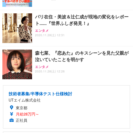
パリ在住・美波＆辻仁成が現地の変化をレポー
ト......『世界ふしぎ発見！』
エンタメ
2020.11.28(土) 12:31
森七菜、『恋あた』のキスシーンを見た父親が
泣いていたことを明かす
エンタメ
2020.11.28(土) 12:26
技術者募集/半導体テスト仕様検討
UTエイム株式会社
東京都
月給28万円～
正社員