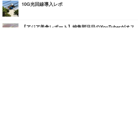
10G光回線導入レポ
【アジア美食レポート】編集部注目のYouTuberがオス
スメ！タイ・バンコクに行ったら食べたいグルメをチ
ェック
【エンタメRBB】注目の人にインタビュー
【坂道グループニュース】ーエンタメRBBー
今観るべきオススメ「韓国ドラマ」
快適デスクのヒントが満載！こだわりデスクツアー