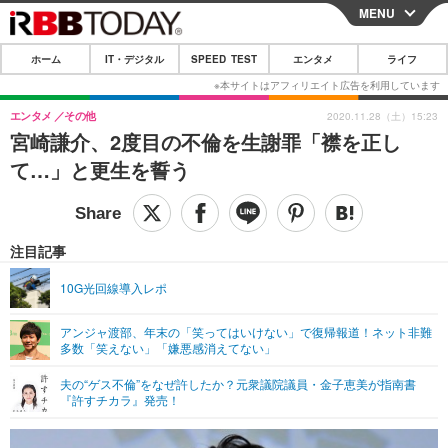
MENU
CLOSE
ホーム
IT・デジタル
SPEED TEST
エンタメ
ライフ
ホーム
IT・デジタル
エンタメ
その他
2020.11.28（土）15:23
宮崎謙介、2度目の不倫を生謝罪「襟を正し
IT・デジタルTOP
スマートフォン
SPEED TEST
て…」と更生を誓う
ネタ
ガジェット・ツール
エンタメ
ショッピング
その他
エンタメTOP
映画・ドラマ
ライフ
注目記事
韓流・K-POP
韓国・芸能
ライフTOP
グルメ
リリース一覧
10G光回線導入レポ
音楽
スポーツ
ペット
ショッピング
プッシュ通知の停止方法
アンジャ渡部、年末の「笑ってはいけない」で復帰報道！ネット非難
多数「笑えない」「嫌悪感消えてない」
グラビア
ブログ
その他
夫の“ゲス不倫”をなぜ許したか？元衆議院議員・金子恵美が指南書
ショッピング
その他
『許すチカラ』発売！