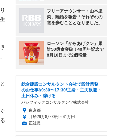
り
フリーアナウンサー・山本里
菜、離婚を報告「それぞれの
生
道を歩むこととなりました」
ローソン「からあげクン」累
き
計50億食突破！40周年記念で
8月10日まで2個増量
」
と
総合建設コンサルタント会社で設計業務
のお仕事!/9:30〜17:30/主婦・主夫歓迎・
土日休み・稼げる
パシフィックコンサルタンツ株式会社
東京都
ぐ
月給26万8,000円～41万円
る
正社員