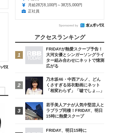
月給28万8,100円～38万5,000円
正社員
リ
Sponsored by
アクセスランキング
FRIDAYが熱愛スクープ予告！
大河女優とシンガーソングライ
ター組み合わせにネットで憶測
広がる
乃木坂46・中西アルノ、どん
くさすぎる浴衣動画にネット
「相変わらず」「嘘でしょ…」
若手美人アナが人気中堅芸人と
ラブラブ同棲！FRIDAY、明日
15時に熱愛スクープ
FRIDAY、明日15時に