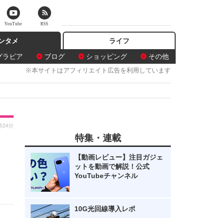
YouTube
RSS
ンタメ
ライフ
グラビア
ブログ
ショッピング
その他
※本サイトはアフィリエイト広告を利用しています
時24分
特集・連載
き
【動画レビュー】注目ガジェ
ットを動画で解説！公式
YouTubeチャンネル
10G光回線導入レポ