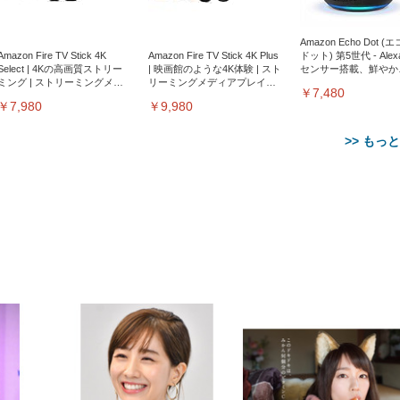
Amazon Echo Dot (
Amazon Fire TV Stick 4K
Amazon Fire TV Stick 4K Plus
ドット) 第5世代 - Ale
Select | 4Kの高画質ストリー
| 映画館のような4K体験 | スト
センサー搭載、鮮やか
ミング | ストリーミングメデ
リーミングメディアプレイヤ
サウンド｜チャコール
￥7,480
ィアプレイヤー
ー
￥7,980
￥9,980
>> もっ
【整備済み品】Dell
【MiniLED/24.5inch/280Hz/
正品】27"ゲーミングモ
ANDWINT オフィスチ
アイリスオーヤマ ペ
Sezlife オフィスチェア デスク
ネオ・ルーライフ ネオ・オム
E2724HS 27インチ 液晶モ
Sezlife オフィスチェア デスク
Smart Basic(スマートベーシ
GRAPHT THE SHOOTER
ー DualSense 充電フッ
ア デスクチェア 肘なし
シーツ 超厚型 お徳用 
チェア 疲れない テレワーク
ツ L 中型犬用 26枚入り 単品
ニター フル
チェア 疲れない テレワーク
ック) 【Amazon.co.jp限定】
Gaming Monitor 24” Essential
き（CFI-ZDM1J）
ッシュ 通気性 ランバ
ュラー 200枚入
チェア 強化バックレスト 30
HD（1920×1080）VA 非光
チェア 強化バックレスト 30度
Smart Basic アイリスオーヤマ
ーミングモニター QD 24.5イ
ポート付き 腰サポート
【Amazon.co.jp限定】
￥1,800
￥15,800
￥34,980
9,979
度ロッキング機能 人間工学 椅
沢 HDMI/DisplayPort/VGA
ロッキング機能 人間工学 椅子
ペットシーツ 超厚型 お徳用
￥4,139
￥3,731
1ms FHD 量子ドット 残像低減
ス圧無段階昇降 360度
￥7,680
￥7,680
￥3,670
子 腰サポート 90度跳ね上げ
スピーカー内蔵 高さ調整 ス
腰サポート 90度跳ね上げ式ア
ワイド 100枚入 (x 1) (ケース
年保証 | 輝点保証 | 日本メーカ
転 キャスター付き コ
式アームレスト 3Dヘッドレス
イベル VESA対応
ームレスト 3Dヘッドレスト
販売)
クト 幅52×奥行58.5×
ト ハンガー付き 高反発クッシ
ComfortView ビジネス向け
ハンガー付き 高反発クッショ