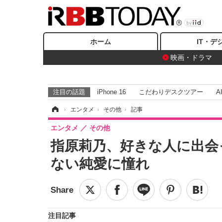
ホーム
IT・デ
映画・ドラマ
注目の話題
iPhone 16
こだわりデスクツアー
A
ホーム
›
エンタメ
›
その他
›
記事
エンタメ
その他
指原莉乃、好きな人に出会
ない純愛に憧れ
注目記事