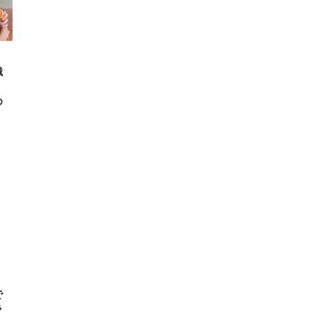
 在
織
め
で
ラ