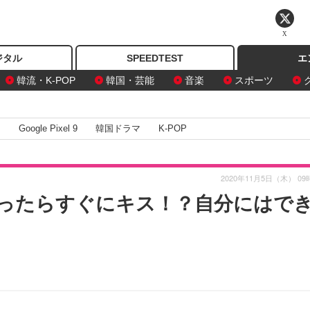
X
ジタル
SPEEDTEST
エ
韓流・K-POP
韓国・芸能
音楽
スポーツ
I
Google Pixel 9
韓国ドラマ
K-POP
2020年11月5日（木） 09
ったらすぐにキス！？自分にはで