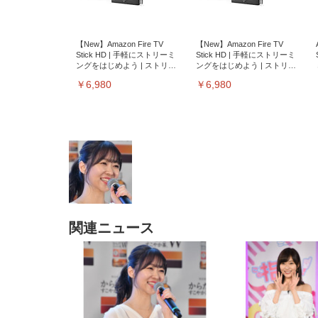
【New】Amazon Fire TV
【New】Amazon Fire TV
Stick HD | 手軽にストリーミ
Stick HD | 手軽にストリーミ
ングをはじめよう | ストリー
ングをはじめよう | ストリー
ミングメディアプレイヤー
ミングメディアプレイヤー
￥6,980
￥6,980
関連ニュース
EIZO ビジネス向けプレミア
EIZO ビジネス向けプレミア
【純
[EdoErgo] オフィスチェア 椅
Amazonベーシック ペットシ
SIHOO B100 オフィスチェア
Amazonベーシック ペットシ
ムモニター | FlexScan
ムモニター | FlexScan
ニタ
子 テレワーク 疲れない 跳ね
ーツ 薄型 レギュラー 1回使い
／デスクチェア メッシュチェ
ーツ 厚型 ワイド 42枚x2袋(84
EV3240X-WT | 31.5型4K
EV2740X-WT | 27.0型4K
ク付
上げ式アームレスト コンパク
捨て 無香料 ホワイト 300枚
ア 人間工学 疲れない ブラッ
枚) ホワイト(吸収面:ライトブ
UHD・USB Type-C・ホワイ
UHD・USB Type-C・ホワイ
ト 約105度ロッキング pc 事務
￥105,595
￥109,572
ク
ルー)
￥4
ト
ト
￥5,699
￥3,373
￥27,999
￥3,234
椅子 360度回転 座面昇降 強化
ナイロン樹脂ベース 通気性メ
ッシュ 在宅ワーク H-