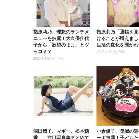
WY01(黒網+黒枠+黒足)
指原莉乃、理想のランチメ
指原莉乃「通帳を見
ニューを披露！大久保佳代
けることが増えまし
子から「欲望のまま」とツ
生活の変化を聞かれ
ッコミ？
2017.4.18(火) 7:00
2020.1.15(水) 11:48
深田恭子、マギー、松本穂
小倉優子、鬼滅の誕
香……注目写真集まとめて
ーキ披露！子どもた