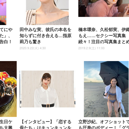
84～96cm テレワーク
ョン PCチェア 通気性メッシ
ン PCチェア 通気性メッシュ
宅勤務 ブラック
ュ ゲーミング/勉強/事務用 お
ゲーミング/勉強/事務用 おし
しゃれ パソコンチェア (ブラ
ゃれ パソコンチェア (ホワイ
ック)
ト)
てにや
田中みな実、彼氏の本名を
橋本環奈、久松郁実、伊
た」、
知らずに付き合える…指原
もえ……セクシー写真集
告白！
莉乃も驚き
続々！注目の写真集まと
2020.9.22(火) 4:30
2019.2.9(土) 11:00
生日ケ
【インタビュー】「恋する
立野沙紀、オフショット
ち大興
母たち」はキュンキュンを
も圧巻のボディー！「グ