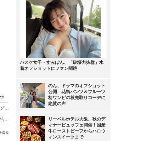
バスケ女子・すみぽん、「破壊力抜群」水
着オフショットにファン悶絶
のん、ドラマのオフショット
公開 花柄パンツ＆フルーツ
ノンスタ井上、妻から思わぬ不満！意外にモテる伝説に黄信号
柄ワンピの秋先取りコーデに
絶賛の声
超とき宣・菅田愛貴、スタジオで突然号泣「他のグループを下げる風潮にイライラしちゃう」
リーベルホテル大阪、秋のデ
原田知世、芸能界入りのきっかけとなった俳優を告白「“会いたい”って思って」
ィナービュッフェ開催！国産
牛ローストビーフからハロウ
を送る
ィンスイーツまで