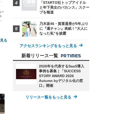
「STARTO社トップアイドル
と年下美女のバカンス」スクー
プを報道
エコー
xa、
な
乃木坂46・賀喜遥香が5年ぶり
に『週チャン』表紙！“大人に
なった私”を披露
と見る
アクセスランキングをもっと見る
新着リリース一覧
2026年を代表するSaaS導入
事例を募集｜「SUCCESS
STORY AWARD 2026
Autumn byデジタル化の窓
口」開催
FHD】
ェ
ット
 メ
レギ
 ゲ
ーサ
リリース一覧をもっと見る
ンチ
 ガ
 (3
回
ー)
ンパ
高さ