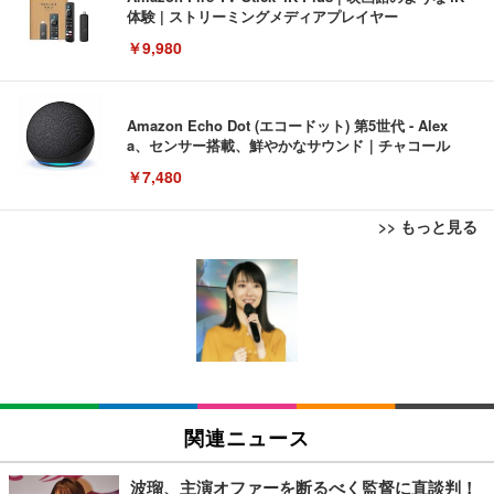
体験 | ストリーミングメディアプレイヤー
￥9,980
Amazon Echo Dot (エコードット) 第5世代 - Alex
a、センサー搭載、鮮やかなサウンド｜チャコール
￥7,480
>> もっと見る
[EdoErgo] オフィスチェア 椅子 テレワーク 疲れな
EIZO ビジネス向けプレミアムモニター | FlexScan
Amazonベーシック ペットシーツ 薄型 レギュラー 1
い 跳ね上げ式アームレスト コンパクト 約105度ロッ
EV3240X-WT | 31.5型4K UHD・USB Type-C・ホワ
回使い捨て 無香料 ホワイト 300枚
キング pc 事務椅子 360度回転 座面昇降 強化ナイロ
イト
ン樹脂ベース 通気性メッシュ 在宅ワーク H-WY01
￥3,373
￥5,699
￥105,595
(黒網+黒枠+黒足)
EIZO ビジネス向けプレミアムモニター | FlexScan
SIHOO B100 オフィスチェア／デスクチェア メッシ
Amazonベーシック ペットシーツ 厚型 ワイド 42枚
EV2740X-WT | 27.0型4K UHD・USB Type-C・ホワ
ュチェア 人間工学 疲れない ブラック
x2袋(84枚) ホワイト(吸収面:ライトブルー)
関連ニュース
イト
￥27,999
￥3,234
￥109,572
波瑠、主演オファーを断るべく監督に直談判！