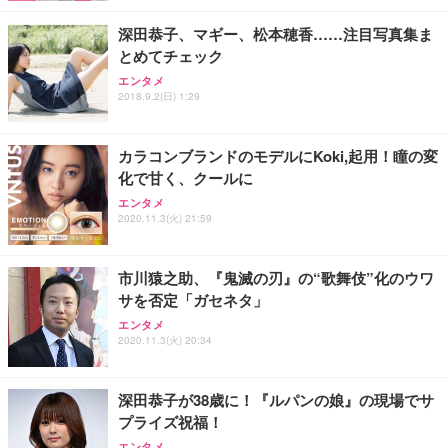
深田恭子、マギー、松本穂香……注目写真集ま
とめてチェック
エンタメ
2018.9.2(日) 1:29
カラコンブランドのモデルにKoki,起用！瞳の変
化で甘く、クールに
エンタメ
2020.11.3(火) 21:59
市川猿之助、『鬼滅の刃』の“歌舞伎”化のウワ
サを否定「ガセネタ」
エンタメ
2020.11.3(火) 20:34
深田恭子が38歳に！『ルパンの娘』の現場でサ
プライズ祝福！
エンタメ