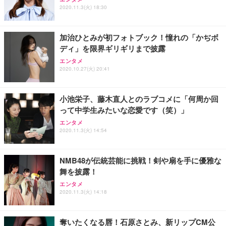
2020.11.3(火) 18:30
加治ひとみが初フォトブック！憧れの「かぢボ
ディ」を限界ギリギリまで披露
エンタメ
2020.10.27(火) 20:41
小池栄子、藤木直人とのラブコメに「何周か回
って中学生みたいな恋愛です（笑）」
エンタメ
2020.11.3(火) 14:54
NMB48が伝統芸能に挑戦！剣や扇を手に優雅な
舞を披露！
エンタメ
2020.11.3(火) 14:18
奪いたくなる唇！石原さとみ、新リップCM公