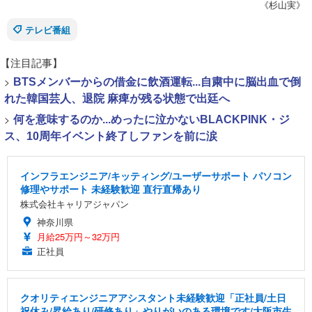
《杉山実》
テレビ番組
【注目記事】
>
BTSメンバーからの借金に飲酒運転...自粛中に脳出血で倒
れた韓国芸人、退院 麻痺が残る状態で出廷へ
>
何を意味するのか...めったに泣かないBLACKPINK・ジ
ス、10周年イベント終了しファンを前に涙
インフラエンジニア/キッティング/ユーザーサポート パソコン
修理やサポート 未経験歓迎 直行直帰あり
株式会社キャリアジャパン
神奈川県
月給25万円～32万円
正社員
クオリティエンジニアアシスタント未経験歓迎「正社員/土日
祝休み/昇給あり/研修あり」やりがいのある環境です/大阪市生