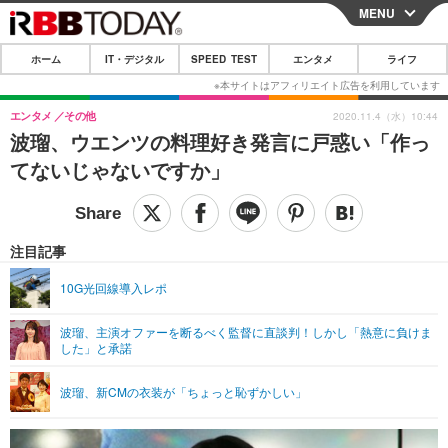
MENU
CLOSE
ホーム
IT・デジタル
SPEED TEST
エンタメ
ライフ
ホーム
IT・デジタル
エンタメ
その他
2020.11.4（水）10:44
波瑠、ウエンツの料理好き発言に戸惑い「作っ
IT・デジタルTOP
スマートフォン
SPEED TEST
てないじゃないですか」
ネタ
ガジェット・ツール
エンタメ
ショッピング
その他
エンタメTOP
映画・ドラマ
ライフ
注目記事
韓流・K-POP
韓国・芸能
ライフTOP
グルメ
リリース一覧
10G光回線導入レポ
音楽
スポーツ
ペット
ショッピング
プッシュ通知の停止方法
波瑠、主演オファーを断るべく監督に直談判！しかし「熱意に負けま
した」と承諾
グラビア
ブログ
その他
ショッピング
その他
波瑠、新CMの衣装が「ちょっと恥ずかしい」