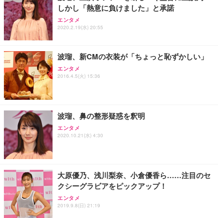
しかし「熱意に負けました」と承諾
Sezlife オフィスチェア デスクチェア 疲れない テレ
【純正品】27"ゲーミングモニター DualSense 充電
ネオ・ルーライフ ネオ・オムツ L 中型犬用 26枚入
エンタメ
ワーク チェア 強化バックレスト 30度ロッキング機
2020.2.19(水) 20:55
フック付き（CFI-ZDM1J）
り 単品
能 人間工学 椅子 腰サポート 90度跳ね上げ式アーム
レスト 3Dヘッドレスト ハンガー付き 高反発クッシ
￥49,979
￥1,800
￥7,680
ョン PCチェア 通気性メッシュ ゲーミング/勉強/事
波瑠、新CMの衣装が「ちょっと恥ずかしい」
務用 おしゃれ パソコンチェア (ブラック)
エンタメ
Sezlife オフィスチェア デスクチェア 疲れない テレ
【整備済み品】Dell E2724HS 27インチ 液晶モニタ
Smart Basic(スマートベーシック) 【Amazon.co.jp
2016.4.5(火) 15:36
ワーク チェア 強化バックレスト 30度ロッキング機
ー フルHD（1920×1080）VA 非光沢 HDMI/DisplayP
限定】 Smart Basic アイリスオーヤマ ペットシーツ
能 人間工学 椅子 腰サポート 90度跳ね上げ式アーム
ort/VGA スピーカー内蔵 高さ調整 スイベル VESA対
超厚型 お徳用 ワイド 100枚入 (x 1) (ケース販売)
レスト 3Dヘッドレスト ハンガー付き 高反発クッシ
応 ComfortView ビジネス向け
￥7,680
￥15,800
￥3,670
ョン PCチェア 通気性メッシュ ゲーミング/勉強/事
波瑠、鼻の整形疑惑を釈明
務用 おしゃれ パソコンチェア (ホワイト)
エンタメ
ANDWINT オフィスチェア デスクチェア 肘なし メ
【MiniLED/24.5inch/280Hz/FHD】GRAPHT THE S
アイリスオーヤマ ペットシーツ 超厚型 お徳用 レギ
2020.10.21(水) 4:30
ッシュ 通気性 ランバーサポート付き 腰サポート ガ
HOOTER Gaming Monitor 24” Essential ゲーミン
ュラー 200枚入【Amazon.co.jp限定】
ス圧無段階昇降 360度回転 キャスター付き コンパク
グモニター QD 24.5インチ 1ms FHD 量子ドット 残
ト 幅52×奥行58.5×高さ84～96cm テレワーク 在宅
像低減 (3年保証 | 輝点保証 | 日本メーカー)
￥3,731
￥4,139
￥34,980
勤務 ブラック
大原優乃、浅川梨奈、小倉優香ら……注目のセ
クシーグラビアをピックアップ！
エンタメ
2019.9.8(日) 21:19