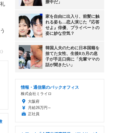
療中だ」
礼
家を自由に出入り、前髪に触
れる姿も…恋人演じた『応答
せよ』俳優、プライベートの
う
姿に妙な空気？
韓国人夫のために日本国籍を
谷》
捨てた女性、生後8カ月の息
子が手足口病に「先輩ママの
話が聞きたい」
情報・通信業のバックオフィス
株式会社ミライロ
大阪府
月給26万円～
正社員
験