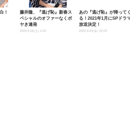
白！
藤井隆、『逃げ恥』新春ス
あの『逃げ恥』が帰って
ペシャルのオファーなくボ
る！2021年1月にSPドラ
ヤき連発
放送決定！
2020.9.26(土) 4:30
2020.9.25(金) 22:03