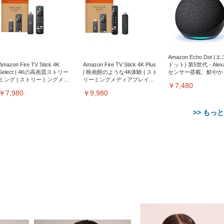
Amazon Echo Dot (
Amazon Fire TV Stick 4K
Amazon Fire TV Stick 4K Plus
ドット) 第5世代 - Ale
Select | 4Kの高画質ストリー
| 映画館のような4K体験 | スト
センサー搭載、鮮やか
ミング | ストリーミングメデ
リーミングメディアプレイヤ
サウンド｜チャコール
￥7,480
ィアプレイヤー
ー
￥7,980
￥9,980
>> もっ
【整備済み品】Dell
【MiniLED/24.5inch/280Hz/
正品】27"ゲーミングモ
ANDWINT オフィスチ
アイリスオーヤマ ペ
Sezlife オフィスチェア デスク
ネオ・ルーライフ ネオ・オム
E2724HS 27インチ 液晶モ
Sezlife オフィスチェア デスク
Smart Basic(スマートベーシ
GRAPHT THE SHOOTER
ー DualSense 充電フッ
ア デスクチェア 肘なし
シーツ 超厚型 お徳用 
チェア 疲れない テレワーク
ツ L 中型犬用 26枚入り 単品
ニター フル
チェア 疲れない テレワーク
ック) 【Amazon.co.jp限定】
Gaming Monitor 24” Essential
き（CFI-ZDM1J）
ッシュ 通気性 ランバ
ュラー 200枚入