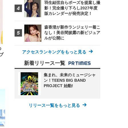
羽生結弦自らポーズを提案し撮
ンチ
 ガ
 (3
回
影！完全撮り下ろし2027年度
ー)
ンパ
版カレンダーが発売決定！
高さ
 在
森香澄が新作ランジェリー着こ
なし！美谷間披露の新ビジュア
ルが公開に
の
アクセスランキングをもっと見る
ブ
新着リリース一覧
集まれ、未来のミュージシャ
ン！TEENS BIG BAND
PROJECT 始動!
リリース一覧をもっと見る