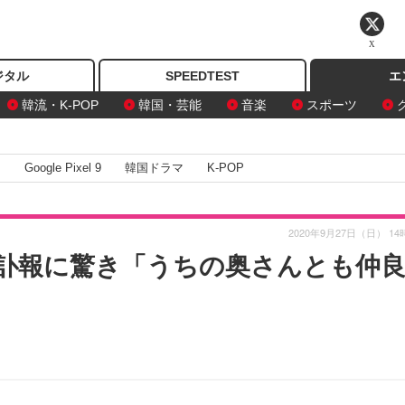
X
ジタル
SPEEDTEST
エ
韓流・K-POP
韓国・芸能
音楽
スポーツ
I
Google Pixel 9
韓国ドラマ
K-POP
2020年9月27日（日） 14
訃報に驚き「うちの奥さんとも仲