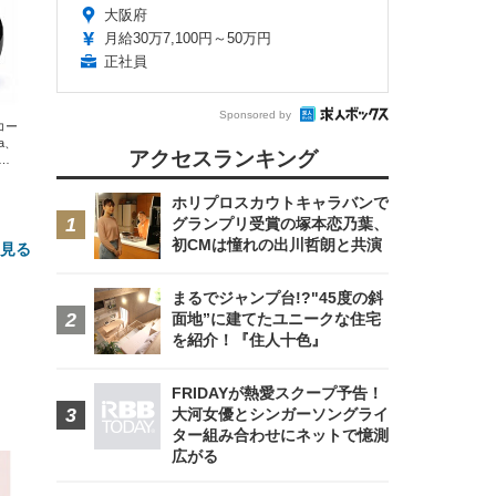
大阪府
月給30万7,100円～50万円
正社員
Sponsored by
エコー
xa、
アクセスランキング
な
ホリプロスカウトキャラバンで
グランプリ受賞の塚本恋乃葉、
初CMは憧れの出川哲朗と共演
と見る
まるでジャンプ台!?"45度の斜
面地”に建てたユニークな住宅
を紹介！『住人十色』
FRIDAYが熱愛スクープ予告！
大河女優とシンガーソングライ
ター組み合わせにネットで憶測
広がる
FHD】
ェ
ット
 メ
レギ
 ゲ
ーサ