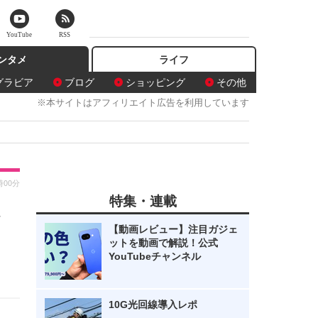
YouTube
RSS
ンタメ
ライフ
グラビア
ブログ
ショッピング
その他
※本サイトはアフィリエイト広告を利用しています
時00分
特集・連載
良
【動画レビュー】注目ガジェ
ットを動画で解説！公式
YouTubeチャンネル
10G光回線導入レポ