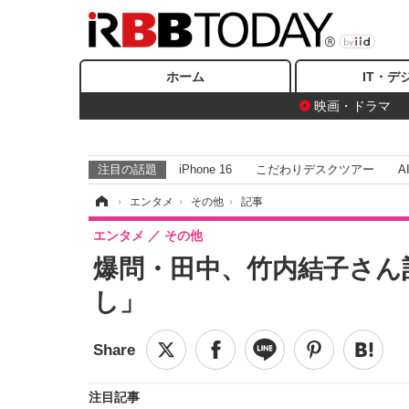
ホーム
IT・デ
映画・ドラマ
注目の話題
iPhone 16
こだわりデスクツアー
A
ホーム
›
エンタメ
›
その他
›
記事
エンタメ
その他
爆問・田中、竹内結子さん
し」
注目記事