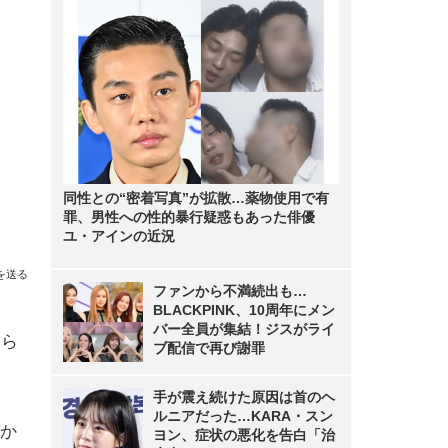
同性との“密着写真”が拡散…薬物使用で有
罪、男性への性的暴行疑惑もあった俳優
ユ・アインの近況
を送る
ファンから不満続出も…
BLACKPINK、10周年にメン
バー全員が集結！ジスがライ
もら
ブ配信で再び謝罪
手が震え続けた原因は首のヘ
ルニアだった…KARA・スン
か
ヨン、症状の悪化を告白「治