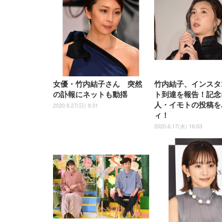
上げ式アームレスト コンパク
捨て 無香料 ホワイト 300枚
ア 人間工学 疲れない ブラッ
枚) ホワイト(吸収面:ライトブ
UHD・USB Type-C・ホワイ
UHD・USB Type-C・ホワイ
ト 約105度ロッキング pc 事務
￥105,595
￥109,572
ク
ルー)
￥4
ト
ト
￥5,699
￥3,373
￥27,999
￥3,234
椅子 360度回転 座面昇降 強化
ナイロン樹脂ベース 通気性メ
ッシュ 在宅ワーク H-
WY01(黒網+黒枠+黒足)
女優・竹内結子さん 突然
竹内結子、インスタ1
の訃報にネットも動揺
ト到達を報告！記念
人・イモトの投稿を
2020.9.27(日) 9:31
ィ！
2020.6.17(水) 16:03