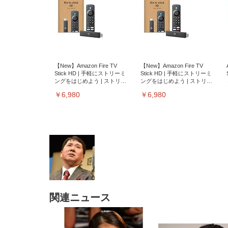
【New】Amazon Fire TV
【New】Amazon Fire TV
Stick HD | 手軽にストリーミ
Stick HD | 手軽にストリーミ
ングをはじめよう | ストリー
ングをはじめよう | ストリー
ミングメディアプレイヤー
ミングメディアプレイヤー
￥6,980
￥6,980
関連ニュース
EIZO ビジネス向けプレミア
EIZO ビジネス向けプレミア
【純
[EdoErgo] オフィスチェア 椅
Amazonベーシック ペットシ
SIHOO B100 オフィスチェア
Amazonベーシック ペットシ
ムモニター | FlexScan
ムモニター | FlexScan
ニタ
子 テレワーク 疲れない 跳ね
ーツ 薄型 レギュラー 1回使い
／デスクチェア メッシュチェ
ーツ 厚型 ワイド 42枚x2袋(84
EV3240X-WT | 31.5型4K
EV2740X-WT | 27.0型4K
ク付