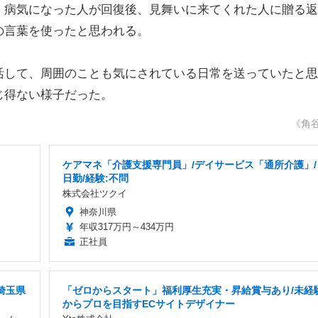
、病気になった人が回復後、見舞いに来てくれた人に贈る返
の言葉を使ったと思われる。
して、周囲のことも気にされている日常を送っていたと思
じ得ない様子だった。
《角
ケアマネ「介護支援専門員」/デイサービス「通所介護」/
日勤/経験:不問
株式会社ツクイ
神奈川県
年収317万円～434万円
正社員
埼玉県
「ゼロからスタート」福利厚生充実・昇給賞与あり/未経
からプロを目指すECサイトデザイナー