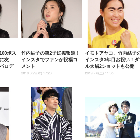
チェア 強化バックレスト 30
HD（1920×1080）VA 非光
チェア 強化バックレスト 30度
Smart Basic アイリスオーヤマ
ーミングモニター QD 24.5イ
ポート付き 腰サポート
【Amazon.co.jp限定】
￥1,800
￥15,800
￥34,980
9,979
度ロッキング機能 人間工学 椅
沢 HDMI/DisplayPort/VGA
ロッキング機能 人間工学 椅子
ペットシーツ 超厚型 お徳用
￥4,139
￥3,731
1ms FHD 量子ドット 残像低減
ス圧無段階昇降 360度
￥7,680
￥7,680
￥3,670
子 腰サポート 90度跳ね上げ
スピーカー内蔵 高さ調整 ス
腰サポート 90度跳ね上げ式ア
ワイド 100枚入 (x 1) (ケース
年保証 | 輝点保証 | 日本メーカ
転 キャスター付き コ
式アームレスト 3Dヘッドレス
イベル VESA対応
ームレスト 3Dヘッドレスト
販売)
クト 幅52×奥行58.5×
ト ハンガー付き 高反発クッシ
ComfortView ビジネス向け
ハンガー付き 高反発クッショ
84～96cm テレワーク
ョン PCチェア 通気性メッシ
ン PCチェア 通気性メッシュ
宅勤務 ブラック
ュ ゲーミング/勉強/事務用 お
ゲーミング/勉強/事務用 おし
しゃれ パソコンチェア (ブラ
ゃれ パソコンチェア (ホワイ
ック)
ト)
00ポス
竹内結子の第2子妊娠報道！
イモトアヤコ、竹内結子
に友
インスタでファンが祝福コ
インスタ3年目お祝い！ダ
パロデ
メント
ル太眉2ショットも公開
2019.8.29(木) 17:20
2019.7.6(土) 11:35