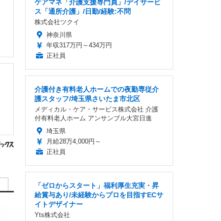
ケアマネ「介護支援専門員」/デイサービ
ス「通所介護」/日勤/経験:不問
株式会社ツクイ
神奈川県
年収317万円～434万円
正社員
介護付き有料老人ホームでの夜勤専従介
護スタッフ/埼玉県さいたま市北区
メディカル・ケア・サービス株式会社 介護
付有料老人ホーム アンサンブル大宮日進
埼玉県
月給28万4,000円～
正社員
「ゼロからスタート」福利厚生充実・昇
給賞与あり/未経験からプロを目指すECサ
イトデザイナー
Yts株式会社