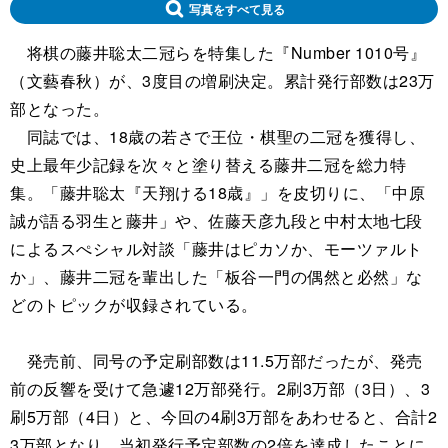
写真をすべて見る
将棋の藤井聡太二冠らを特集した『Number 1010号』
（文藝春秋）が、3度目の増刷決定。累計発行部数は23万
部となった。
同誌では、18歳の若さで王位・棋聖の二冠を獲得し、
史上最年少記録を次々と塗り替える藤井二冠を総力特
集。「藤井聡太『天翔ける18歳』」を皮切りに、「中原
誠が語る羽生と藤井」や、佐藤天彦九段と中村太地七段
によるスぺシャル対談「藤井はピカソか、モーツァルト
か」、藤井二冠を輩出した「板谷一門の偶然と必然」な
どのトピックが収録されている。
発売前、同号の予定刷部数は11.5万部だったが、発売
前の反響を受けて急遽12万部発行。2刷3万部（3日）、3
刷5万部（4日）と、今回の4刷3万部をあわせると、合計2
3万部となり、当初発行予定部数の2倍を達成したことに