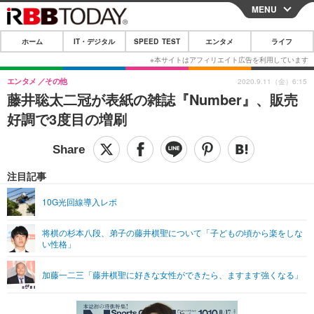
MENU
CLOSE
ホーム
IT・デジタル
SPEED TEST
エンタメ
ライフ
ホーム
IT・デジタル
エンタメ
その他
2020.9.11（金）6:15
藤井聡太二冠が表紙の雑誌『Number』、販売
IT・デジタルTOP
スマートフォン
SPEED TEST
好調で3度目の増刷
ネタ
ガジェット・ツール
エンタメ
ショッピング
その他
エンタメTOP
映画・ドラマ
ライフ
注目記事
韓流・K-POP
韓国・芸能
ライフTOP
グルメ
リリース一覧
10G光回線導入レポ
音楽
スポーツ
ペット
ショッピング
プッシュ通知の停止方法
将棋の杉本八段、弟子の藤井棋聖について「子どもの頃から楽をしな
い性格」
グラビア
ブログ
その他
ショッピング
その他
加藤一二三「藤井棋聖に好きな女性ができたら、ますます強くなる」