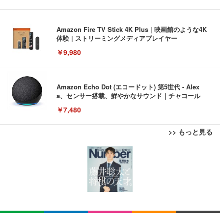
Amazon Fire TV Stick 4K Plus | 映画館のような4K
体験 | ストリーミングメディアプレイヤー
￥9,980
Amazon Echo Dot (エコードット) 第5世代 - Alex
a、センサー搭載、鮮やかなサウンド｜チャコール
￥7,480
>> もっと見る
[EdoErgo] オフィスチェア 椅子 テレワーク 疲れな
EIZO ビジネス向けプレミアムモニター | FlexScan
Amazonベーシック ペットシーツ 薄型 レギュラー 1
い 跳ね上げ式アームレスト コンパクト 約105度ロッ
EV3240X-WT | 31.5型4K UHD・USB Type-C・ホワ
回使い捨て 無香料 ホワイト 300枚
キング pc 事務椅子 360度回転 座面昇降 強化ナイロ
イト
ン樹脂ベース 通気性メッシュ 在宅ワーク H-WY01
￥3,373
￥5,699
￥105,595
(黒網+黒枠+黒足)
EIZO ビジネス向けプレミアムモニター | FlexScan
SIHOO B100 オフィスチェア／デスクチェア メッシ
Amazonベーシック ペットシーツ 厚型 ワイド 42枚
EV2740X-WT | 27.0型4K UHD・USB Type-C・ホワ