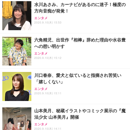
水川あさみ、カーナビがあるのに迷子！極度の
方向音痴が発覚！
エンタメ
2020.9.10(木) 15:53
六角精児、出世作『相棒』辞めた理由や水谷豊
への想い明かす
エンタメ
2020.9.10(木) 15:12
川口春奈、愛犬と似ていると指摘され苦笑い
「嬉しくない」
エンタメ
2020.9.10(木) 15:11
山本美月、秘蔵イラストやコミック展示の『魔
法少女 山本美月』開催
エンタメ
2020.9.10(木) 14:11