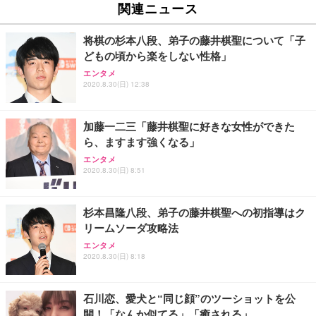
ュチェア 人間工学 疲れない ブラック
x2袋(84枚) ホワイト(吸収面:ライトブルー)
関連ニュース
イト
￥27,999
￥3,234
￥109,572
将棋の杉本八段、弟子の藤井棋聖について「子
どもの頃から楽をしない性格」
Sezlife オフィスチェア デスクチェア 疲れない テレ
【純正品】27"ゲーミングモニター DualSense 充電
ネオ・ルーライフ ネオ・オムツ L 中型犬用 26枚入
エンタメ
ワーク チェア 強化バックレスト 30度ロッキング機
2020.8.30(日) 12:38
フック付き（CFI-ZDM1J）
り 単品
能 人間工学 椅子 腰サポート 90度跳ね上げ式アーム
レスト 3Dヘッドレスト ハンガー付き 高反発クッシ
￥49,979
￥1,800
￥7,680
ョン PCチェア 通気性メッシュ ゲーミング/勉強/事
加藤一二三「藤井棋聖に好きな女性ができた
務用 おしゃれ パソコンチェア (ブラック)
ら、ますます強くなる」
Sezlife オフィスチェア デスクチェア 疲れない テレ
【整備済み品】Dell E2724HS 27インチ 液晶モニタ
Smart Basic(スマートベーシック) 【Amazon.co.jp
エンタメ
ワーク チェア 強化バックレスト 30度ロッキング機
ー フルHD（1920×1080）VA 非光沢 HDMI/DisplayP
限定】 Smart Basic アイリスオーヤマ ペットシーツ
2020.8.30(日) 8:51
能 人間工学 椅子 腰サポート 90度跳ね上げ式アーム
ort/VGA スピーカー内蔵 高さ調整 スイベル VESA対
超厚型 お徳用 ワイド 100枚入 (x 1) (ケース販売)
レスト 3Dヘッドレスト ハンガー付き 高反発クッシ
応 ComfortView ビジネス向け
￥7,680
￥15,800
￥3,670
ョン PCチェア 通気性メッシュ ゲーミング/勉強/事
杉本昌隆八段、弟子の藤井棋聖への初指導はク
務用 おしゃれ パソコンチェア (ホワイト)
リームソーダ攻略法
ANDWINT オフィスチェア デスクチェア 肘なし メ
【MiniLED/24.5inch/280Hz/FHD】GRAPHT THE S
アイリスオーヤマ ペットシーツ 超厚型 お徳用 レギ
ッシュ 通気性 ランバーサポート付き 腰サポート ガ
HOOTER Gaming Monitor 24” Essential ゲーミン
エンタメ
ュラー 200枚入【Amazon.co.jp限定】
ス圧無段階昇降 360度回転 キャスター付き コンパク
グモニター QD 24.5インチ 1ms FHD 量子ドット 残
2020.8.30(日) 8:18
ト 幅52×奥行58.5×高さ84～96cm テレワーク 在宅
像低減 (3年保証 | 輝点保証 | 日本メーカー)
￥3,731
￥4,139
￥34,980
勤務 ブラック
石川恋、愛犬と“同じ顔”のツーショットを公
開！「なんか似てる」「癒される」