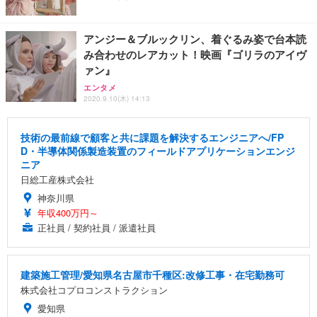
アンジー＆ブルックリン、着ぐるみ姿で台本読
み合わせのレアカット！映画『ゴリラのアイヴ
ァン』
エンタメ
2020.9.10(木) 14:13
技術の最前線で顧客と共に課題を解決するエンジニアへ/FP
D・半導体関係製造装置のフィールドアプリケーションエンジ
ニア
日総工産株式会社
神奈川県
年収400万円～
正社員 / 契約社員 / 派遣社員
建築施工管理/愛知県名古屋市千種区:改修工事・在宅勤務可
株式会社コプロコンストラクション
愛知県