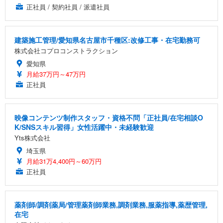
正社員 / 契約社員 / 派遣社員
建築施工管理/愛知県名古屋市千種区:改修工事・在宅勤務可
株式会社コプロコンストラクション
愛知県
月給37万円～47万円
正社員
映像コンテンツ制作スタッフ・資格不問「正社員/在宅相談O
K/SNSスキル習得」女性活躍中・未経験歓迎
Yts株式会社
埼玉県
月給31万4,400円～60万円
正社員
薬剤師/調剤薬局/管理薬剤師業務,調剤業務,服薬指導,薬歴管理,
在宅