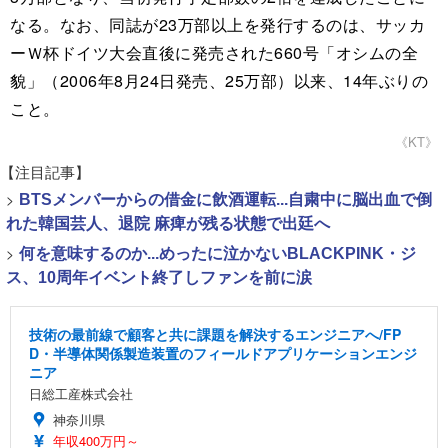
なる。なお、同誌が23万部以上を発行するのは、サッカ
ーＷ杯ドイツ大会直後に発売された660号「オシムの全
貌」（2006年8月24日発売、25万部）以来、14年ぶりの
こと。
《KT》
【注目記事】
>
BTSメンバーからの借金に飲酒運転...自粛中に脳出血で倒
れた韓国芸人、退院 麻痺が残る状態で出廷へ
>
何を意味するのか...めったに泣かないBLACKPINK・ジ
ス、10周年イベント終了しファンを前に涙
技術の最前線で顧客と共に課題を解決するエンジニアへ/FP
D・半導体関係製造装置のフィールドアプリケーションエンジ
ニア
日総工産株式会社
神奈川県
年収400万円～