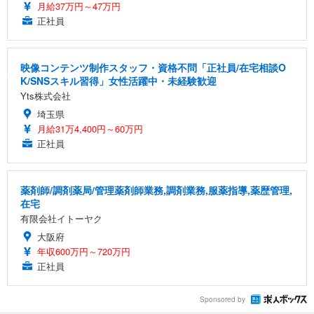
月給37万円～47万円
正社員
映像コンテンツ制作スタッフ・資格不問「正社員/在宅相談O
K/SNSスキル習得」女性活躍中・未経験歓迎
Yts株式会社
埼玉県
月給31万4,400円～60万円
正社員
薬剤師/調剤薬局/管理薬剤師業務,調剤業務,服薬指導,薬歴管理,
在宅
有限会社イトーヤク
大阪府
年収600万円～720万円
正社員
Sponsored by