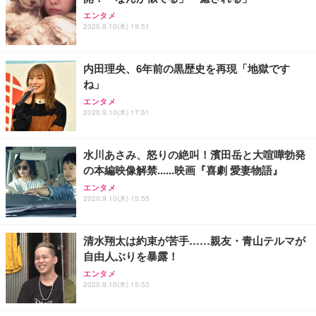
エンタメ
2020.9.10(木) 19:51
内田理央、6年前の黒歴史を再現「地獄です
ね」
エンタメ
2020.9.10(木) 17:51
水川あさみ、怒りの絶叫！濱田岳と大喧嘩勃発
の本編映像解禁......映画『喜劇 愛妻物語』
エンタメ
2020.9.10(木) 15:55
清水翔太は約束が苦手……親友・青山テルマが
自由人ぶりを暴露！
エンタメ
2020.9.10(木) 15:53