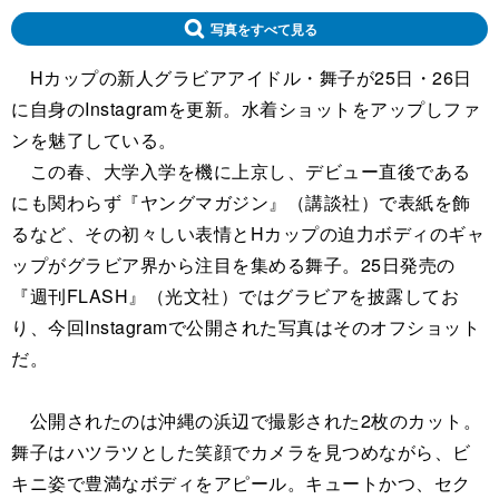
写真をすべて見る
Hカップの新人グラビアアイドル・舞子が25日・26日
に自身のInstagramを更新。水着ショットをアップしファ
ンを魅了している。
この春、大学入学を機に上京し、デビュー直後である
にも関わらず『ヤングマガジン』（講談社）で表紙を飾
るなど、その初々しい表情とHカップの迫力ボディのギャ
ップがグラビア界から注目を集める舞子。25日発売の
『週刊FLASH』（光文社）ではグラビアを披露してお
り、今回Instagramで公開された写真はそのオフショット
だ。
公開されたのは沖縄の浜辺で撮影された2枚のカット。
舞子はハツラツとした笑顔でカメラを見つめながら、ビ
キニ姿で豊満なボディをアピール。キュートかつ、セク