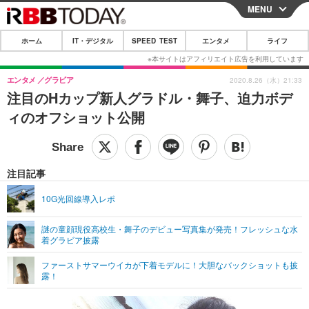
MENU
CLOSE
ホーム
IT・デジタル
SPEED TEST
エンタメ
ライフ
ホーム
IT・デジタル
エンタメ
グラビア
2020.8.26（水）21:33
注目のHカップ新人グラドル・舞子、迫力ボデ
IT・デジタルTOP
スマートフォン
SPEED TEST
ィのオフショット公開
ネタ
ガジェット・ツール
エンタメ
ショッピング
その他
エンタメTOP
映画・ドラマ
ライフ
注目記事
韓流・K-POP
韓国・芸能
ライフTOP
グルメ
リリース一覧
10G光回線導入レポ
音楽
スポーツ
ペット
ショッピング
プッシュ通知の停止方法
謎の童顔現役高校生・舞子のデビュー写真集が発売！フレッシュな水
着グラビア披露
グラビア
ブログ
その他
ファーストサマーウイカが下着モデルに！大胆なバックショットも披
ショッピング
その他
露！