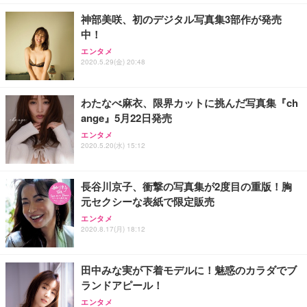
神部美咲、初のデジタル写真集3部作が発売
中！
エンタメ
2020.5.29(金) 20:48
わたなべ麻衣、限界カットに挑んだ写真集『ch
ange』5月22日発売
エンタメ
2020.5.20(水) 15:12
長谷川京子、衝撃の写真集が2度目の重版！胸
元セクシーな表紙で限定販売
エンタメ
2020.8.17(月) 18:12
田中みな実が下着モデルに！魅惑のカラダでブ
ランドアピール！
エンタメ