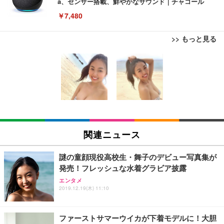
a、センサー搭載、鮮やかなサウンド｜チャコール
￥7,480
>> もっと見る
[EdoErgo] オフィスチェア 椅子 テレワーク 疲れな
EIZO ビジネス向けプレミアムモニター | FlexScan
Amazonベーシック ペットシーツ 薄型 レギュラー 1
い 跳ね上げ式アームレスト コンパクト 約105度ロッ
EV3240X-WT | 31.5型4K UHD・USB Type-C・ホワ
回使い捨て 無香料 ホワイト 300枚
キング pc 事務椅子 360度回転 座面昇降 強化ナイロ
イト
ン樹脂ベース 通気性メッシュ 在宅ワーク H-WY01
￥3,373
￥5,699
￥105,595
(黒網+黒枠+黒足)
EIZO ビジネス向けプレミアムモニター | FlexScan
SIHOO B100 オフィスチェア／デスクチェア メッシ
Amazonベーシック ペットシーツ 厚型 ワイド 42枚
EV2740X-WT | 27.0型4K UHD・USB Type-C・ホワ
ュチェア 人間工学 疲れない ブラック
x2袋(84枚) ホワイト(吸収面:ライトブルー)
関連ニュース
イト
￥27,999
￥3,234
￥109,572
謎の童顔現役高校生・舞子のデビュー写真集が
発売！フレッシュな水着グラビア披露
Sezlife オフィスチェア デスクチェア 疲れない テレ
【純正品】27"ゲーミングモニター DualSense 充電
ネオ・ルーライフ ネオ・オムツ L 中型犬用 26枚入
エンタメ
ワーク チェア 強化バックレスト 30度ロッキング機
フック付き（CFI-ZDM1J）
り 単品
2019.12.19(木) 11:10
能 人間工学 椅子 腰サポート 90度跳ね上げ式アーム
レスト 3Dヘッドレスト ハンガー付き 高反発クッシ
￥49,979
￥1,800
￥7,680
ョン PCチェア 通気性メッシュ ゲーミング/勉強/事
ファーストサマーウイカが下着モデルに！大胆
務用 おしゃれ パソコンチェア (ブラック)