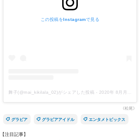
この投稿をInstagramで見る
舞子(@mai_kikilala_02)がシェアした投稿
-
2020年 8月月24日午後8時41分PDT
《松尾》
グラビア
グラビアアイドル
エンタメトピックス
【注目記事】