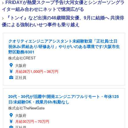
>
FRIDAYが熱愛スクープ予告!大河女優とシンガーソングラ
イター組み合わせにネットで憶測広がる
>
『トンイ』など出演の46歳韓国女優、9月に結婚へ 共演俳
優による強制わいせつ事件も乗り越え
クオリティエンジニアアシスタント未経験歓迎「正社員/土日
祝休み/昇給あり/研修あり」やりがいのある環境です/大阪市生
野区勤務/8301
株式会社CREST
大阪府
月給28万1,000円～36万円
正社員
20代・30代が活躍中!開発エンジニア/フルリモート・年休125
日/未経験OK・残業月6h/転勤なし
株式会社TheNewGate
大阪府
月給30万円～70万円
正社員