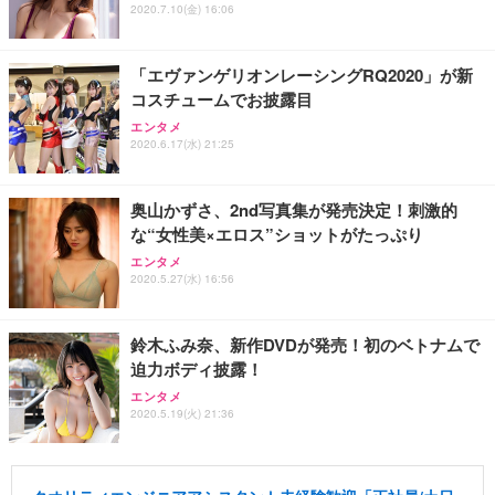
2020.7.10(金) 16:06
「エヴァンゲリオンレーシングRQ2020」が新
コスチュームでお披露目
エンタメ
2020.6.17(水) 21:25
奥山かずさ、2nd写真集が発売決定！刺激的
な“女性美×エロス”ショットがたっぷり
エンタメ
2020.5.27(水) 16:56
鈴木ふみ奈、新作DVDが発売！初のベトナムで
迫力ボディ披露！
エンタメ
2020.5.19(火) 21:36