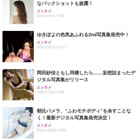
なバックショットも披露！
Sezlife オフィスチェア デスクチェア 疲れない テレ
【整備済み品】Dell E2724HS 27インチ 液晶モニタ
Smart Basic(スマートベーシック) 【Amazon.co.jp
エンタメ
ワーク チェア 強化バックレスト 30度ロッキング機
ー フルHD（1920×1080）VA 非光沢 HDMI/DisplayP
限定】 Smart Basic アイリスオーヤマ ペットシーツ
2020.8.4(火) 11:36
能 人間工学 椅子 腰サポート 90度跳ね上げ式アーム
ort/VGA スピーカー内蔵 高さ調整 スイベル VESA対
超厚型 お徳用 ワイド 100枚入 (x 1) (ケース販売)
レスト 3Dヘッドレスト ハンガー付き 高反発クッシ
応 ComfortView ビジネス向け
￥7,680
￥15,800
￥3,670
ョン PCチェア 通気性メッシュ ゲーミング/勉強/事
ゆきぽよの色気あふれる2nd写真集発売中！
務用 おしゃれ パソコンチェア (ホワイト)
エンタメ
ANDWINT オフィスチェア デスクチェア 肘なし メ
【MiniLED/24.5inch/280Hz/FHD】GRAPHT THE S
アイリスオーヤマ ペットシーツ 超厚型 お徳用 レギ
2020.3.31(火) 18:11
ッシュ 通気性 ランバーサポート付き 腰サポート ガ
HOOTER Gaming Monitor 24” Essential ゲーミン
ュラー 200枚入【Amazon.co.jp限定】
ス圧無段階昇降 360度回転 キャスター付き コンパク
グモニター QD 24.5インチ 1ms FHD 量子ドット 残
ト 幅52×奥行58.5×高さ84～96cm テレワーク 在宅
像低減 (3年保証 | 輝点保証 | 日本メーカー)
￥3,731
￥4,139
￥34,980
勤務 ブラック
岡田紗佳ともし同棲したら……妄想詰まったデ
ジタル写真集がリリース
エンタメ
2020.7.14(火) 9:52
朝比パメラ、“ふわモチボディ”を余すことな
く！最新デジタル写真集発売決定！
エンタメ
2020.6.26(金) 15:52