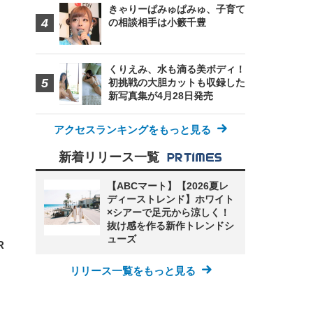
きゃりーぱみゅぱみゅ、子育て
の相談相手は小籔千豊
くりえみ、水も滴る美ボディ！
初挑戦の大胆カットも収録した
新写真集が4月28日発売
FHD】
ェ
ット
 メ
レギ
 ゲ
ーサ
アクセスランキングをもっと見る
ンチ
 ガ
 (3
回
ー)
ンパ
新着リリース一覧
高さ
 在
【ABCマート】【2026夏レ
ディーストレンド】ホワイト
×シアーで足元から涼しく！
抜け感を作る新作トレンドシ
ューズ
R
リリース一覧をもっと見る