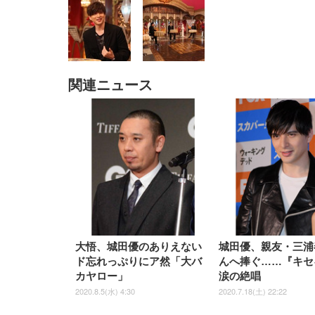
関連ニュース
EIZO ビジネス向けプレミア
EIZO ビジネス向けプレミア
【純
[EdoErgo] オフィスチェア 椅
Amazonベーシック ペットシ
SIHOO B100 オフィスチェア
Amazonベーシック ペットシ
ムモニター | FlexScan
ムモニター | FlexScan
ニタ
子 テレワーク 疲れない 跳ね
ーツ 薄型 レギュラー 1回使い
／デスクチェア メッシュチェ
ーツ 厚型 ワイド 42枚x2袋(84
EV3240X-WT | 31.5型4K
EV2740X-WT | 27.0型4K
ク付
上げ式アームレスト コンパク
捨て 無香料 ホワイト 300枚
ア 人間工学 疲れない ブラッ
枚) ホワイト(吸収面:ライトブ
UHD・USB Type-C・ホワイ
UHD・USB Type-C・ホワイ
ト 約105度ロッキング pc 事務
￥105,595
￥109,572
ク
ルー)
￥4
ト
ト
￥5,699
￥3,373
￥27,999
￥3,234
椅子 360度回転 座面昇降 強化
ナイロン樹脂ベース 通気性メ
ッシュ 在宅ワーク H-
WY01(黒網+黒枠+黒足)
大悟、城田優のありえない
城田優、親友・三浦
ド忘れっぷりにア然「大バ
んへ捧ぐ……『キセ
カヤロー」
涙の絶唱
2020.8.5(水) 4:30
2020.7.18(土) 22:22