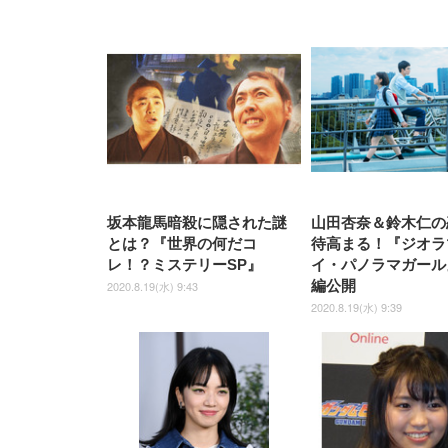
坂本龍馬暗殺に隠された謎
山田杏奈＆鈴木仁の
とは？『世界の何だコ
待高まる！『ジオラ
レ！？ミステリーSP』
イ・パノラマガール
編公開
2020.8.19(水) 9:43
2020.8.19(水) 9:39