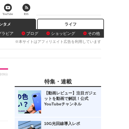
YouTube
RSS
ンタメ
ライフ
グラビア
ブログ
ショッピング
その他
※本サイトはアフィリエイト広告を利用しています
時09分
特集・連載
【動画レビュー】注目ガジェ
ットを動画で解説！公式
YouTubeチャンネル
10G光回線導入レポ