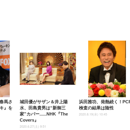
【整備済み品】Dell
【MiniLED/24.5inch/280Hz/
正品】27"ゲーミングモ
ANDWINT オフィスチ
アイリスオーヤマ ペ
Sezlife オフィスチェア デスク
ネオ・ルーライフ ネオ・オム
E2724HS 27インチ 液晶モ
Sezlife オフィスチェア デスク
Smart Basic(スマートベーシ
GRAPHT THE SHOOTER
ー DualSense 充電フッ
ア デスクチェア 肘なし
シーツ 超厚型 お徳用 
チェア 疲れない テレワーク
ツ L 中型犬用 26枚入り 単品
ニター フル
チェア 疲れない テレワーク
ック) 【Amazon.co.jp限定】
Gaming Monitor 24” Essential
き（CFI-ZDM1J）
ッシュ 通気性 ランバ
ュラー 200枚入
チェア 強化バックレスト 30
HD（1920×1080）VA 非光
チェア 強化バックレスト 30度
Smart Basic アイリスオーヤマ
ーミングモニター QD 24.5イ
ポート付き 腰サポート
【Amazon.co.jp限定】
￥1,800
￥15,800
￥34,980
9,979
度ロッキング機能 人間工学 椅
沢 HDMI/DisplayPort/VGA
ロッキング機能 人間工学 椅子
ペットシーツ 超厚型 お徳用
￥4,139
￥3,731
1ms FHD 量子ドット 残像低減
ス圧無段階昇降 360度
￥7,680
￥7,680
￥3,670
子 腰サポート 90度跳ね上げ
スピーカー内蔵 高さ調整 ス
腰サポート 90度跳ね上げ式ア
ワイド 100枚入 (x 1) (ケース
年保証 | 輝点保証 | 日本メーカ
転 キャスター付き コ
式アームレスト 3Dヘッドレス
イベル VESA対応
ームレスト 3Dヘッドレスト
販売)
クト 幅52×奥行58.5×
ト ハンガー付き 高反発クッシ
ComfortView ビジネス向け
ハンガー付き 高反発クッショ
84～96cm テレワーク
ョン PCチェア 通気性メッシ
ン PCチェア 通気性メッシュ
宅勤務 ブラック
ュ ゲーミング/勉強/事務用 お
ゲーミング/勉強/事務用 おし
しゃれ パソコンチェア (ブラ
ゃれ パソコンチェア (ホワイ
ック)
ト)
春馬さ
城田優がサザン＆井上陽
浜田雅功、発熱続く！PC
キ』を
水、田島貴男は“新御三
検査の結果は陰性
家”カバー......NHK『The
2020.8.19(水) 10:45
Covers』
2020.6.27(土) 9:51