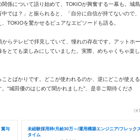
係について語り始めて、TOKIOが興奮する一幕も。城
百中では？」と振られると、「自分に自信が持てないので、
、TOKIOを驚かせるピュアなエピソードも語る。
頃からテレビで拝見していて、憧れの存在です。アットホ
録をとても楽しみにしていました。実際、めちゃくちゃ楽し
ことばかりです。どこが使われるのか、逆にどこが使える
。“城田優のはじめて聞かれました”、是非ご期待くださ
《K
・賞与
未経験採用枠/月給30万～/運用構築エンジニア/フレック
タイム