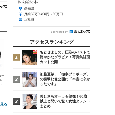
株式会社小林
愛知県
月給32万9,400円～50万円
正社員
Sponsored by
アクセスランキング
ちとせよしの、圧巻のバストで
艶やかなグラビア！写真集誌面
カット公開
加藤夏希、「極寒プロポーズ」
エコー
の衝撃映像公開に「本当に辛か
xa、
な
ったです」
美しさもオーラも健在！60歳
以上と聞いて驚く女性タレント
と見る
まとめ