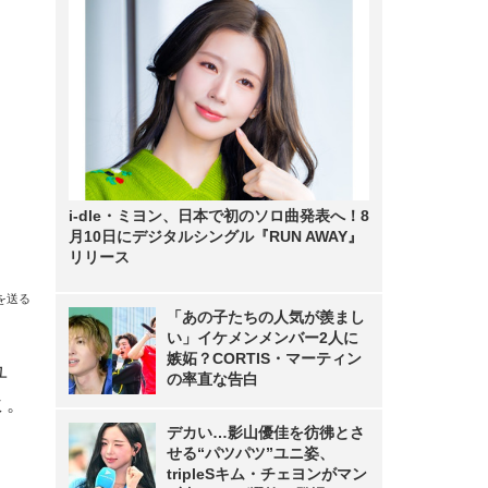
i-dle・ミヨン、日本で初のソロ曲発表へ！8
月10日にデジタルシングル『RUN AWAY』
リリース
を送る
「あの子たちの人気が羨まし
い」イケメンメンバー2人に
嫉妬？CORTIS・マーティン
ユ
の率直な告白
ミ。
デカい…影山優佳を彷彿とさ
せる“パツパツ”ユニ姿、
tripleSキム・チェヨンがマン