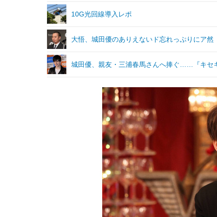
10G光回線導入レポ
大悟、城田優のありえないド忘れっぷりにア然
城田優、親友・三浦春馬さんへ捧ぐ……『キセ