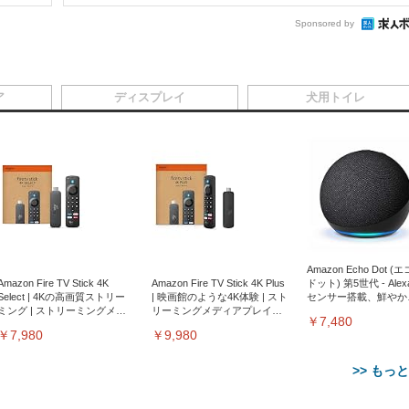
Sponsored by
ア
ディスプレイ
犬用トイレ
Amazon Echo Dot (
Amazon Fire TV Stick 4K
Amazon Fire TV Stick 4K Plus
ドット) 第5世代 - Ale
Select | 4Kの高画質ストリー
| 映画館のような4K体験 | スト
センサー搭載、鮮やか
ミング | ストリーミングメデ
リーミングメディアプレイヤ
サウンド｜チャコール
￥7,480
ィアプレイヤー
ー
￥7,980
￥9,980
>> もっ