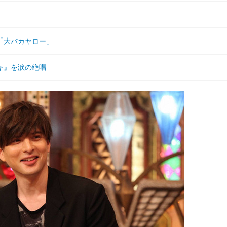
「大バカヤロー」
キ』を涙の絶唱