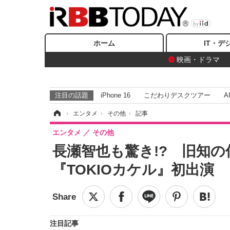
ホーム
IT・デ
映画・ドラマ
注目の話題
iPhone 16
こだわりデスクツアー
A
ホーム
›
エンタメ
›
その他
›
記事
エンタメ
その他
長瀬智也も驚き!? 旧知の仲
『TOKIOカケル』初出演
注目記事