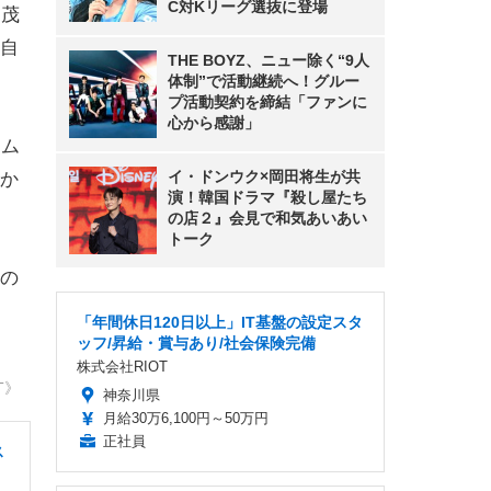
C対Kリーグ選抜に登場
島茂
自
THE BOYZ、ニュー除く“9人
体制”で活動継続へ！グルー
プ活動契約を締結「ファンに
心から感謝」
ーム
イ・ドンウク×岡田将生が共
か
演！韓国ドラマ『殺し屋たち
の店２』会見で和気あいあい
トーク
の
「年間休日120日以上」IT基盤の設定スタ
ッフ/昇給・賞与あり/社会保険完備
株式会社RIOT
T》
神奈川県
月給30万6,100円～50万円
正社員
ス