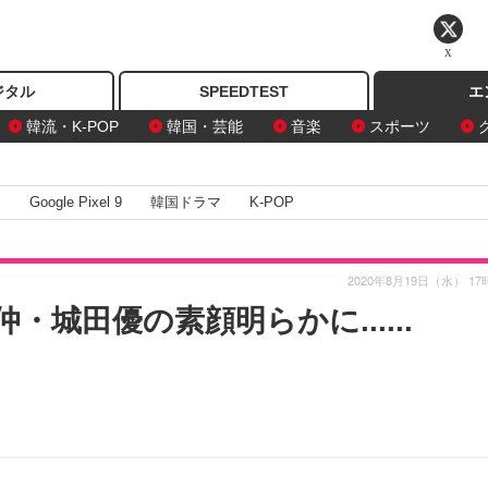
X
ジタル
SPEEDTEST
エ
韓流・K-POP
韓国・芸能
音楽
スポーツ
I
Google Pixel 9
韓国ドラマ
K-POP
2020年8月19日（水） 17
・城田優の素顔明らかに......