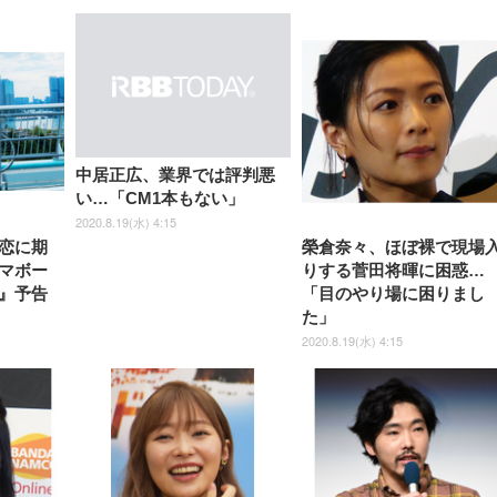
中居正広、業界では評判悪
い…「CM1本もない」
2020.8.19(水) 4:15
恋に期
榮倉奈々、ほぼ裸で現場
マボー
りする菅田将暉に困惑…
』予告
「目のやり場に困りまし
た」
2020.8.19(水) 4:15