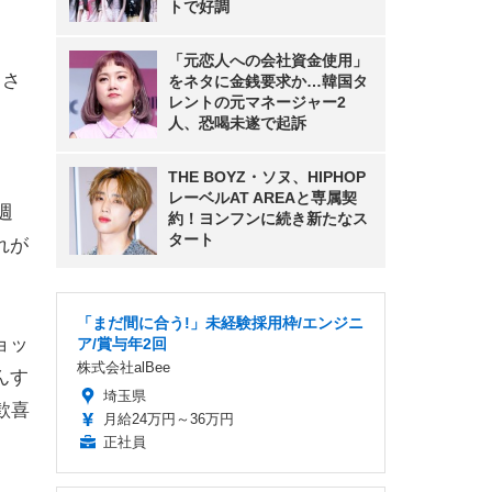
トで好調
「元恋人への会社資金使用」
。さ
をネタに金銭要求か…韓国タ
レントの元マネージャー2
人、恐喝未遂で起訴
THE BOYZ・ソヌ、HIPHOP
レーベルAT AREAと専属契
週
約！ヨンフンに続き新たなス
タート
れが
「まだ間に合う!」未経験採用枠/エンジニ
ョッ
ア/賞与年2回
株式会社alBee
んす
埼玉県
歓喜
月給24万円～36万円
正社員