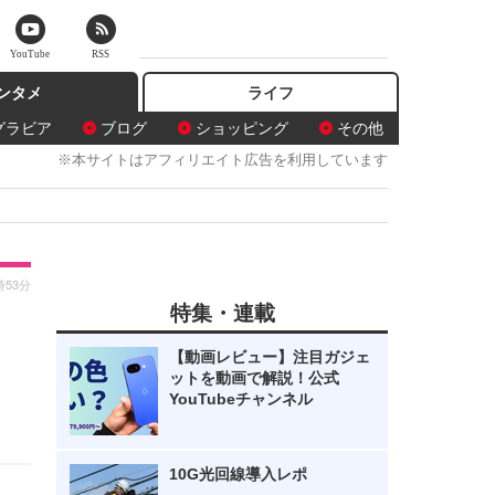
YouTube
RSS
ンタメ
ライフ
グラビア
ブログ
ショッピング
その他
※本サイトはアフィリエイト広告を利用しています
時53分
特集・連載
【動画レビュー】注目ガジェ
ットを動画で解説！公式
YouTubeチャンネル
10G光回線導入レポ