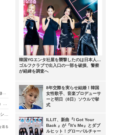
韓国YGエンタ社屋を襲撃したのは日本人…
ゴルフクラブで出入口の一部を破損、警察
が経緯を調査へ
8年交際を実らせ結婚！韓国
武田久美子、23年ぶりの写真集タイトルが『Sango』に決定！「貝殻ビキニ」の次は“サンゴNUDE”
女性歌手、音楽プロデューサ
ーと明日（8日）ソウルで挙
元NMB48・原かれん、1st写真集『どストライク』発売！初の紐Tバックに挑戦
式
バスケ女子・すみぽん、「破壊力抜群」水着オフショットにファン悶絶
ILLIT、新曲『I Got Your
Back 』が『It’s Me』とダブ
を送る
ルヒット！グローバルチャー