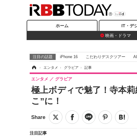
ホーム
IT・デ
映画・ドラマ
注目の話題
iPhone 16
こだわりデスクツアー
A
ホーム
›
エンタメ
›
グラビア
›
記事
エンタメ
グラビア
極上ボディで魅了！寺本莉
こ”に！
注目記事