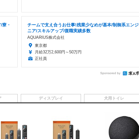
/寮・
チームで支え合うお仕事!残業少なめが基本/制御系エンジ
ニア/スキルアップ/復職実績多数
AQUARIUS株式会社
東京都
月給32万2,600円～50万円
正社員
Sponsored by
ア
ディスプレイ
犬用トイレ