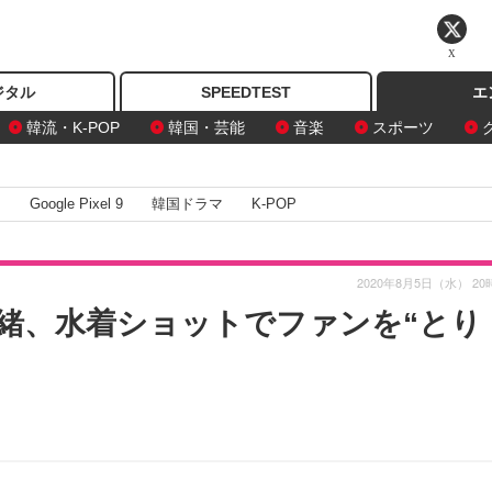
X
ジタル
SPEEDTEST
エ
韓流・K-POP
韓国・芸能
音楽
スポーツ
I
Google Pixel 9
韓国ドラマ
K-POP
2020年8月5日（水） 20
緒、水着ショットでファンを“とり