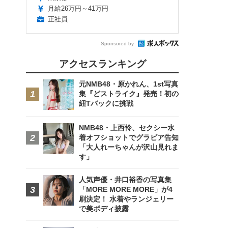
月給26万円～41万円
正社員
Sponsored by
アクセスランキング
元NMB48・原かれん、1st写真
集『どストライク』発売！初の
紐Tバックに挑戦
NMB48・上西怜、セクシー水
着オフショットでグラビア告知
「大人れーちゃんが沢山見れま
す」
人気声優・井口裕香の写真集
「MORE MORE MORE」が4
刷決定！ 水着やランジェリー
で美ボディ披露