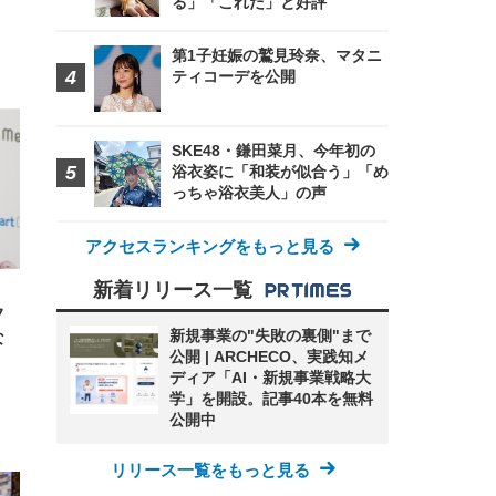
る」「これだ」と好評
第1子妊娠の鷲見玲奈、マタニ
ティコーデを公開
FHD】
ェ
ット
 メ
レギ
 ゲ
ーサ
ンチ
 ガ
SKE48・鎌田菜月、今年初の
 (3
回
ー)
ンパ
浴衣姿に「和装が似合う」「め
高さ
っちゃ浴衣美人」の声
 在
アクセスランキングをもっと見る
新着リリース一覧
フ
新規事業の"失敗の裏側"まで
な
公開 | ARCHECO、実践知メ
ディア「AI・新規事業戦略大
学」を開設。記事40本を無料
公開中
リリース一覧をもっと見る