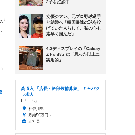
2子を妊娠中
女優ジアン、元プロ野球選手
が
と結婚へ「韓国最速の球を投
げていた人らしく、私の心も
、
素早く掴んだ」
4:3ディスプレイの『Galaxy
Z Fold8』は「思った以上に
実用的」
T》
高収入 「店長・幹部候補募集」 キャバク
宮
ラ求人
L「エル」
神奈川県
月給50万円～
正社員