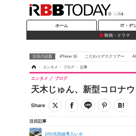
ホーム
IT・デ
映画・ドラマ
注目の話題
iPhone 16
こだわりデスクツアー
A
ホーム
›
エンタメ
›
ブログ
›
記事
エンタメ
ブログ
天木じゅん、新型コロナウ
注目記事
10G光回線導入レポ