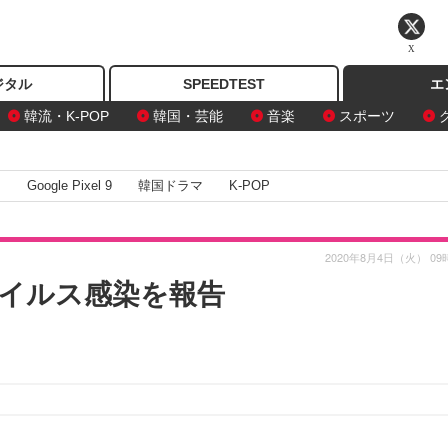
X
ジタル
SPEEDTEST
エ
韓流・K-POP
韓国・芸能
音楽
スポーツ
I
Google Pixel 9
韓国ドラマ
K-POP
2020年8月4日（火） 09
イルス感染を報告