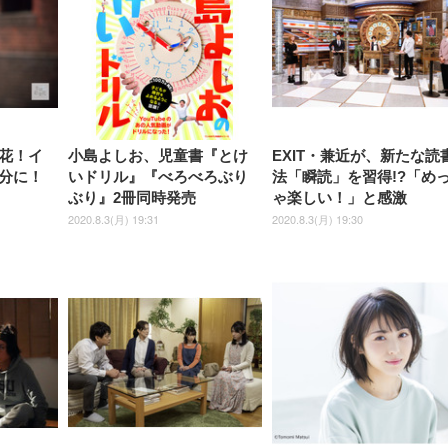
花！イ
小島よしお、児童書『とけ
EXIT・兼近が、新たな読
分に！
いドリル』『べろべろぶり
法「瞬読」を習得!?「め
ぶり』2冊同時発売
ゃ楽しい！」と感激
2020.8.3(月) 19:31
2020.8.3(月) 19:30