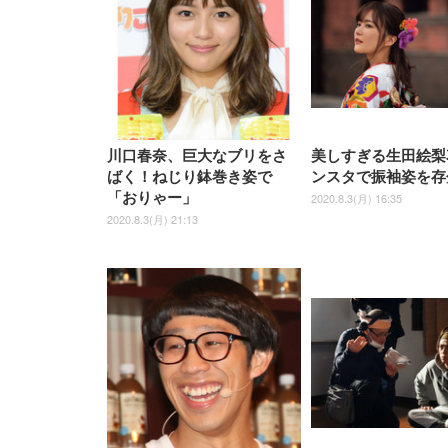
川口春奈、巨大なブリをさ
美しすぎる生田絵梨
ばく！ねじり鉢巻き姿で
ンスタで振袖姿を存
「おりゃー」
2020.8.3(月) 16:35
2020.8.3(月) 21:13