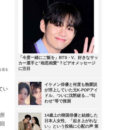
「今度一緒にご飯を」BTS・V、好きなサッ
カー選手と“相思相愛”？ビデオメッセージ
に注目
を送る
イケメン俳優と何度も熱愛説
てい
が浮上していた元K-POPアイ
ドル、ついに沈黙破る…“匂
。
わせ”等で推測
所
14歳上の韓国俳優と結婚した
日本人女性、「起き上がれな
回
い」という投稿に心配の声 第