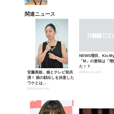
関連ニュース
EIZO ビジネス向けプレミア
EIZO ビジネス向けプレミア
【純
[EdoErgo] オフィスチェア 椅
Amazonベーシック ペットシ
SIHOO B100 オフィスチェア
Amazonベーシック ペットシ
ムモニター | FlexScan
ムモニター | FlexScan
ニタ
子 テレワーク 疲れない 跳ね
ーツ 薄型 レギュラー 1回使い
／デスクチェア メッシュチェ
ーツ 厚型 ワイド 42枚x2袋(84
EV3240X-WT | 31.5型4K
EV2740X-WT | 27.0型4K
ク付
上げ式アームレスト コンパク
捨て 無香料 ホワイト 300枚
ア 人間工学 疲れない ブラッ
枚) ホワイト(吸収面:ライトブ
UHD・USB Type-C・ホワイ
UHD・USB Type-C・ホワイ
ト 約105度ロッキング pc 事務
￥105,595
￥109,572
ク
ルー)
￥4
ト
ト
￥5,699
￥3,373
￥27,999
￥3,234
椅子 360度回転 座面昇降 強化
ナイロン樹脂ベース 通気性メ
ッシュ 在宅ワーク H-
WY01(黒網+黒枠+黒足)
NEWS増田、Kis-My
「M」の意味は「増
た！？
2020.8.4(火) 4:00
安藤美姫、娘とテレビ初共
演！ 娘の顔出しを決意した
ワケとは…
2020.8.4(火) 4:00