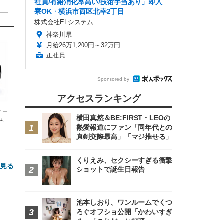
社員/有給消化率高い/技術手当あり」即入
寮OK・横浜市西区北幸2丁目
株式会社ELシステム
神奈川県
月給26万1,200円～32万円
正社員
Sponsored by
アクセスランキング
エコー
横田真悠＆BE:FIRST・LEOの
xa、
熱愛報道にファン「同年代との
な
真剣交際最高」「マジ推せる」
くりえみ、セクシーすぎる衝撃
と見る
ショットで誕生日報告
池本しおり、ワンルームでくつ
ろぐオフショ公開「かわいすぎ