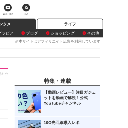
YouTube
RSS
ンタメ
ライフ
グラビア
ブログ
ショッピング
その他
※本サイトはアフィリエイト広告を利用しています
時31分
特集・連載
【動画レビュー】注目ガジェ
ットを動画で解説！公式
YouTubeチャンネル
10G光回線導入レポ