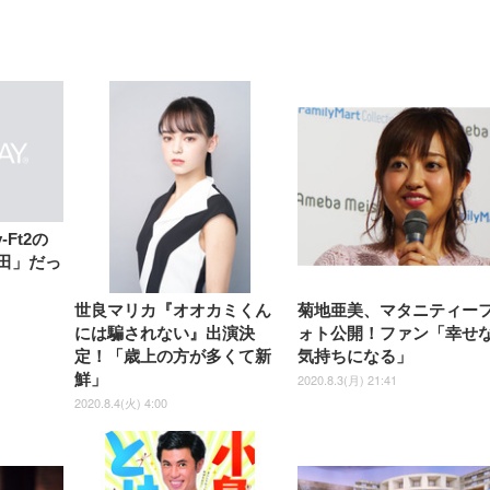
【整備済み品】Dell
【MiniLED/24.5inch/280Hz/
正品】27"ゲーミングモ
ANDWINT オフィスチ
アイリスオーヤマ ペ
Sezlife オフィスチェア デスク
ネオ・ルーライフ ネオ・オム
E2724HS 27インチ 液晶モ
Sezlife オフィスチェア デスク
Smart Basic(スマートベーシ
GRAPHT THE SHOOTER
ー DualSense 充電フッ
ア デスクチェア 肘なし
シーツ 超厚型 お徳用 
チェア 疲れない テレワーク
ツ L 中型犬用 26枚入り 単品
ニター フル
チェア 疲れない テレワーク
ック) 【Amazon.co.jp限定】
Gaming Monitor 24” Essential
き（CFI-ZDM1J）
ッシュ 通気性 ランバ
ュラー 200枚入
チェア 強化バックレスト 30
HD（1920×1080）VA 非光
チェア 強化バックレスト 30度
Smart Basic アイリスオーヤマ
ーミングモニター QD 24.5イ
ポート付き 腰サポート
【Amazon.co.jp限定】
￥1,800
￥15,800
￥34,980
9,979
度ロッキング機能 人間工学 椅
沢 HDMI/DisplayPort/VGA
ロッキング機能 人間工学 椅子
ペットシーツ 超厚型 お徳用
￥4,139
￥3,731
1ms FHD 量子ドット 残像低減
ス圧無段階昇降 360度
￥7,680
￥7,680
￥3,670
子 腰サポート 90度跳ね上げ
スピーカー内蔵 高さ調整 ス
腰サポート 90度跳ね上げ式ア
ワイド 100枚入 (x 1) (ケース
年保証 | 輝点保証 | 日本メーカ
転 キャスター付き コ
式アームレスト 3Dヘッドレス
イベル VESA対応
ームレスト 3Dヘッドレスト
販売)
クト 幅52×奥行58.5×
ト ハンガー付き 高反発クッシ
ComfortView ビジネス向け
ハンガー付き 高反発クッショ
84～96cm テレワーク
ョン PCチェア 通気性メッシ
ン PCチェア 通気性メッシュ
宅勤務 ブラック
ュ ゲーミング/勉強/事務用 お
ゲーミング/勉強/事務用 おし
-Ft2の
しゃれ パソコンチェア (ブラ
ゃれ パソコンチェア (ホワイ
田」だっ
ック)
ト)
世良マリカ『オオカミくん
菊地亜美、マタニティー
には騙されない』出演決
ォト公開！ファン「幸せ
定！「歳上の方が多くて新
気持ちになる」
鮮」
2020.8.3(月) 21:41
2020.8.4(火) 4:00