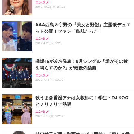
エンタメ
ワーク チェア 強化バックレスト 30度ロッキング機
ー フルHD（1920×1080）VA 非光沢 HDMI/DisplayP
限定】 Smart Basic アイリスオーヤマ ペットシーツ
2019.10.26(土) 21:28
能 人間工学 椅子 腰サポート 90度跳ね上げ式アーム
ort/VGA スピーカー内蔵 高さ調整 スイベル VESA対
超厚型 お徳用 ワイド 100枚入 (x 1) (ケース販売)
レスト 3Dヘッドレスト ハンガー付き 高反発クッシ
応 ComfortView ビジネス向け
￥7,680
￥15,800
￥3,670
ョン PCチェア 通気性メッシュ ゲーミング/勉強/事
AAA西島＆宇野の『美女と野獣』主題歌デュエ
務用 おしゃれ パソコンチェア (ホワイト)
ット公開！ファン「鳥肌たった」
ANDWINT オフィスチェア デスクチェア 肘なし メ
【MiniLED/24.5inch/280Hz/FHD】GRAPHT THE S
アイリスオーヤマ ペットシーツ 超厚型 お徳用 レギ
ッシュ 通気性 ランバーサポート付き 腰サポート ガ
HOOTER Gaming Monitor 24” Essential ゲーミン
エンタメ
ュラー 200枚入【Amazon.co.jp限定】
ス圧無段階昇降 360度回転 キャスター付き コンパク
グモニター QD 24.5インチ 1ms FHD 量子ドット 残
2017.4.25(火) 2:25
ト 幅52×奥行58.5×高さ84～96cm テレワーク 在宅
像低減 (3年保証 | 輝点保証 | 日本メーカー)
￥3,731
￥4,139
￥34,980
勤務 ブラック
欅坂46が改名発表！8月シングル「誰がその鐘
を鳴らすのか?」が最後の楽曲
エンタメ
2020.7.16(木) 23:09
歌うま森香澄アナは女教師に！学生・DJ KOO
とノリノリで熱唱
エンタメ
2020.7.16(木) 22:02