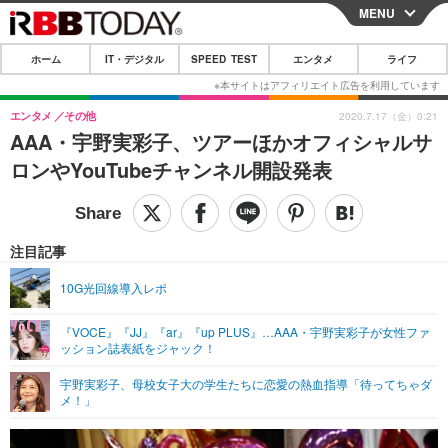
MENU
CLOSE
ホーム
IT・デジタル
SPEED TEST
エンタメ
ライフ
ホーム
IT・デジタル
エンタメ
その他
2020.7.17（金）0:21
AAA・宇野実彩子、ツアーほかオフィシャルサ
IT・デジタルTOP
スマートフォン
SPEED TEST
ロンやYouTubeチャンネル開設発表
ネタ
ガジェット・ツール
エンタメ
ショッピング
その他
エンタメTOP
映画・ドラマ
ライフ
注目記事
韓流・K-POP
韓国・芸能
ライフTOP
グルメ
リリース一覧
10G光回線導入レポ
音楽
スポーツ
ペット
ショッピング
プッシュ通知の停止方法
『VOCE』『JJ』『ar』『up PLUS』…AAA・宇野実彩子が女性ファ
ッション誌表紙をジャック！
グラビア
ブログ
その他
宇野実彩子、母校女子大の学生たちに恋愛の熱血指導「待ってちゃダ
ショッピング
その他
メ！」