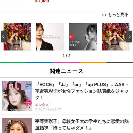
￥7,480
>> もっと見る
[EdoErgo] オフィスチェア 椅子 テレワーク 疲れな
EIZO ビジネス向けプレミアムモニター | FlexScan
Amazonベーシック ペットシーツ 薄型 レギュラー 1
い 跳ね上げ式アームレスト コンパクト 約105度ロッ
EV3240X-WT | 31.5型4K UHD・USB Type-C・ホワ
‹
回使い捨て 無香料 ホワイト 300枚
キング pc 事務椅子 360度回転 座面昇降 強化ナイロ
イト
ン樹脂ベース 通気性メッシュ 在宅ワーク H-WY01
￥3,373
￥5,699
￥105,595
(黒網+黒枠+黒足)
1
/
2
EIZO ビジネス向けプレミアムモニター | FlexScan
SIHOO B100 オフィスチェア／デスクチェア メッシ
Amazonベーシック ペットシーツ 厚型 ワイド 42枚
EV2740X-WT | 27.0型4K UHD・USB Type-C・ホワ
ュチェア 人間工学 疲れない ブラック
x2袋(84枚) ホワイト(吸収面:ライトブルー)
関連ニュース
イト
￥27,999
￥3,234
￥109,572
『VOCE』『JJ』『ar』『up PLUS』…AAA・
宇野実彩子が女性ファッション誌表紙をジャッ
Sezlife オフィスチェア デスクチェア 疲れない テレ
ク！
【純正品】27"ゲーミングモニター DualSense 充電
ネオ・ルーライフ ネオ・オムツ L 中型犬用 26枚入
ワーク チェア 強化バックレスト 30度ロッキング機
フック付き（CFI-ZDM1J）
り 単品
エンタメ
能 人間工学 椅子 腰サポート 90度跳ね上げ式アーム
2020.7.14(火) 6:27
レスト 3Dヘッドレスト ハンガー付き 高反発クッシ
￥49,979
￥1,800
￥7,680
ョン PCチェア 通気性メッシュ ゲーミング/勉強/事
宇野実彩子、母校女子大の学生たちに恋愛の熱
務用 おしゃれ パソコンチェア (ブラック)
血指導「待ってちゃダメ！」
Sezlife オフィスチェア デスクチェア 疲れない テレ
【整備済み品】Dell E2724HS 27インチ 液晶モニタ
Smart Basic(スマートベーシック) 【Amazon.co.jp