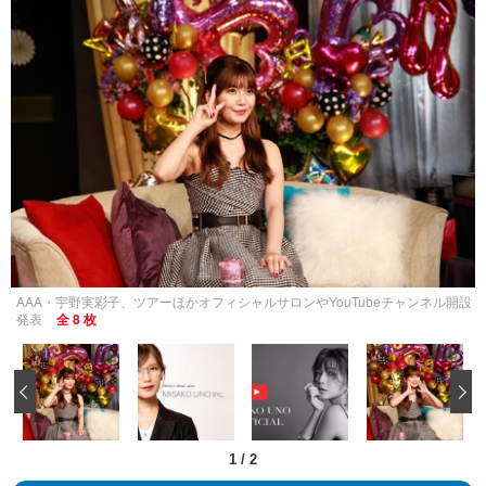
AAA・宇野実彩子、ツアーほかオフィシャルサロンやYouTubeチャンネル開設
発表
全 8 枚
‹
1
/
2