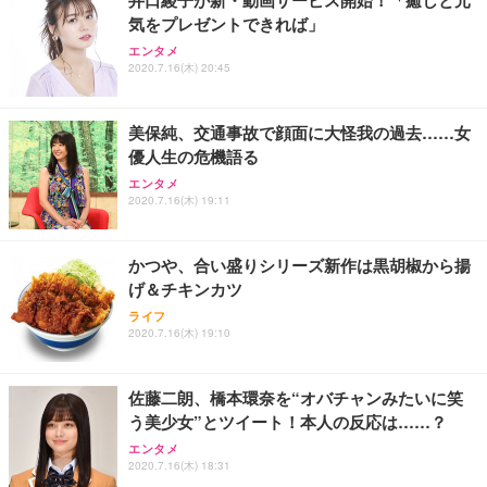
井口綾子が新・動画サービス開始！「癒しと元
気をプレゼントできれば」
エンタメ
2020.7.16(木) 20:45
美保純、交通事故で顔面に大怪我の過去……女
優人生の危機語る
エンタメ
2020.7.16(木) 19:11
かつや、合い盛りシリーズ新作は黒胡椒から揚
げ＆チキンカツ
ライフ
2020.7.16(木) 19:10
佐藤二朗、橋本環奈を“オバチャンみたいに笑
う美少女”とツイート！本人の反応は……？
エンタメ
2020.7.16(木) 18:31