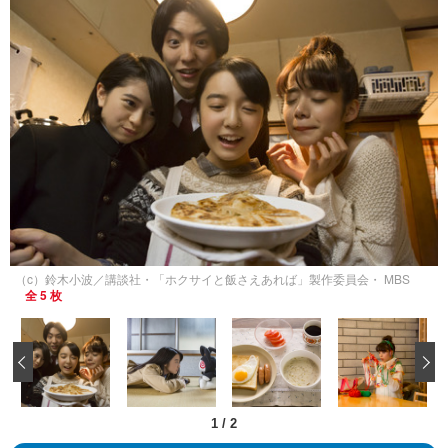
（c）鈴木小波／講談社・「ホクサイと飯さえあれば」製作委員会・ MBS
全 5 枚
‹
1
/
2