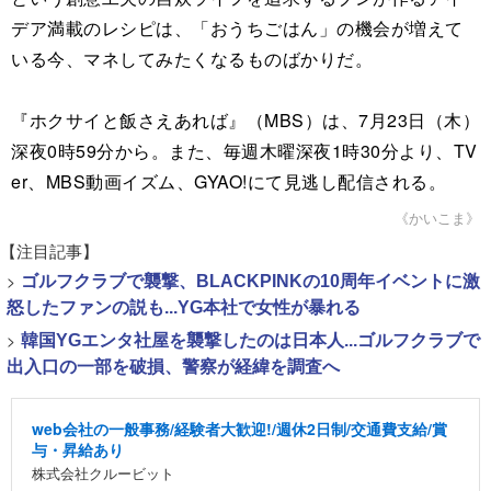
デア満載のレシピは、「おうちごはん」の機会が増えて
いる今、マネしてみたくなるものばかりだ。
『ホクサイと飯さえあれば』（MBS）は、7月23日（木）
深夜0時59分から。また、毎週木曜深夜1時30分より、TV
er、MBS動画イズム、GYAO!にて見逃し配信される。
《かいこま》
【注目記事】
>
ゴルフクラブで襲撃、BLACKPINKの10周年イベントに激
怒したファンの説も...YG本社で女性が暴れる
>
韓国YGエンタ社屋を襲撃したのは日本人...ゴルフクラブで
出入口の一部を破損、警察が経緯を調査へ
web会社の一般事務/経験者大歓迎!/週休2日制/交通費支給/賞
与・昇給あり
株式会社クルービット