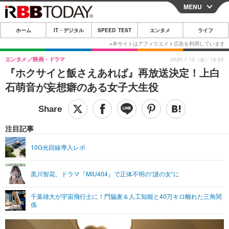
MENU
CLOSE
ホーム
IT・デジタル
SPEED TEST
エンタメ
ライフ
ホーム
IT・デジタル
エンタメ
映画・ドラマ
2020.7.10（金）16:25
『ホクサイと飯さえあれば』再放送決定！上白
IT・デジタルTOP
スマートフォン
SPEED TEST
石萌音が妄想癖のある女子大生役
ネタ
ガジェット・ツール
エンタメ
ショッピング
その他
エンタメTOP
映画・ドラマ
ライフ
注目記事
韓流・K-POP
韓国・芸能
ライフTOP
グルメ
リリース一覧
10G光回線導入レポ
音楽
スポーツ
ペット
ショッピング
プッシュ通知の停止方法
黒川智花、ドラマ『MIU404』で正体不明の“謎の女”に
グラビア
ブログ
その他
千葉雄大が宇宙飛行士に！門脇麦＆人工知能と40万キロ離れた三角関
ショッピング
その他
係