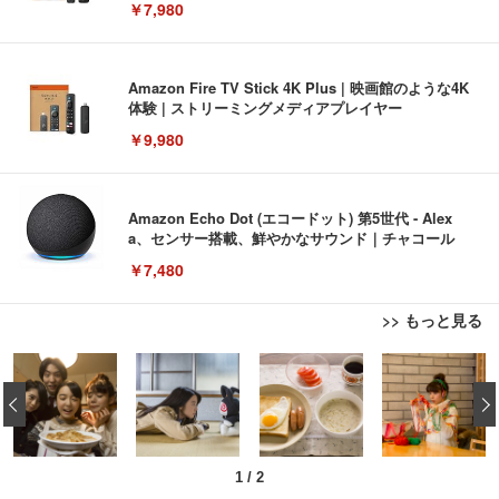
￥7,980
Amazon Fire TV Stick 4K Plus | 映画館のような4K
体験 | ストリーミングメディアプレイヤー
￥9,980
Amazon Echo Dot (エコードット) 第5世代 - Alex
a、センサー搭載、鮮やかなサウンド｜チャコール
￥7,480
>> もっと見る
[EdoErgo] オフィスチェア 椅子 テレワーク 疲れな
EIZO ビジネス向けプレミアムモニター | FlexScan
Amazonベーシック ペットシーツ 薄型 レギュラー 1
い 跳ね上げ式アームレスト コンパクト 約105度ロッ
EV3240X-WT | 31.5型4K UHD・USB Type-C・ホワ
‹
回使い捨て 無香料 ホワイト 300枚
キング pc 事務椅子 360度回転 座面昇降 強化ナイロ
イト
ン樹脂ベース 通気性メッシュ 在宅ワーク H-WY01
￥3,373
￥5,699
￥105,595
(黒網+黒枠+黒足)
1
/
2
EIZO ビジネス向けプレミアムモニター | FlexScan