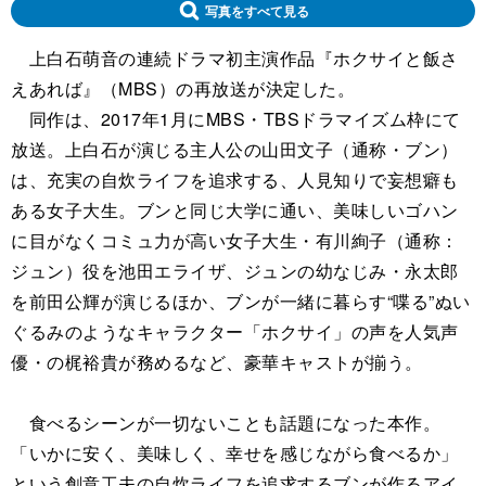
写真をすべて見る
上白石萌音の連続ドラマ初主演作品『ホクサイと飯さ
えあれば』（MBS）の再放送が決定した。
同作は、2017年1月にMBS・TBSドラマイズム枠にて
放送。上白石が演じる主人公の山田文子（通称・ブン）
は、充実の自炊ライフを追求する、人見知りで妄想癖も
ある女子大生。ブンと同じ大学に通い、美味しいゴハン
に目がなくコミュ力が高い女子大生・有川絢子（通称：
ジュン）役を池田エライザ、ジュンの幼なじみ・永太郎
を前田公輝が演じるほか、ブンが一緒に暮らす“喋る”ぬい
ぐるみのようなキャラクター「ホクサイ」の声を人気声
優・の梶裕貴が務めるなど、豪華キャストが揃う。
食べるシーンが一切ないことも話題になった本作。
「いかに安く、美味しく、幸せを感じながら食べるか」
という創意工夫の自炊ライフを追求するブンが作るアイ