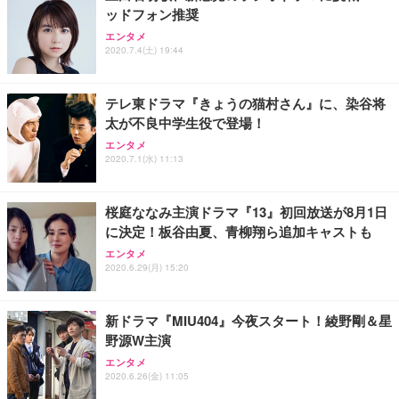
ッドフォン推奨
エンタメ
2020.7.4(土) 19:44
テレ東ドラマ『きょうの猫村さん』に、染谷将
太が不良中学生役で登場！
エンタメ
2020.7.1(水) 11:13
桜庭ななみ主演ドラマ『13』初回放送が8月1日
に決定！板谷由夏、青柳翔ら追加キャストも
エンタメ
2020.6.29(月) 15:20
新ドラマ『MIU404』今夜スタート！綾野剛＆星
野源W主演
エンタメ
2020.6.26(金) 11:05