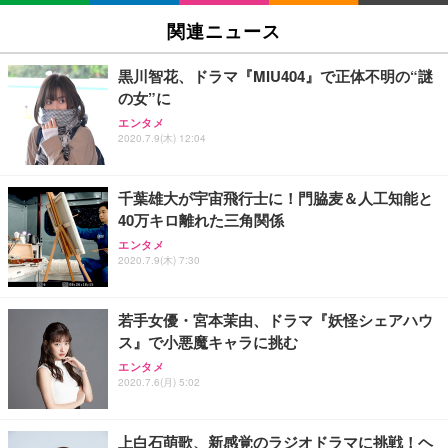
SIHOO B100 オフィスチェア／デスクチェア メッシ
Amazonベーシック ペットシーツ 厚型 ワイド 42枚
EV2740X-WT | 27.0型4K UHD・USB Type-C・ホワ
ュチェア 人間工学 疲れない ブラック
x2袋(84枚) ホワイト(吸収面:ライトブルー)
関連ニュース
イト
￥27,999
￥3,234
￥109,572
黒川智花、ドラマ『MIU404』で正体不明の“謎
の女”に
Sezlife オフィスチェア デスクチェア 疲れない テレ
【純正品】27"ゲーミングモニター DualSense 充電
ネオ・ルーライフ ネオ・オムツ L 中型犬用 26枚入
エンタメ
ワーク チェア 強化バックレスト 30度ロッキング機
2020.7.9(木) 12:04
フック付き（CFI-ZDM1J）
り 単品
能 人間工学 椅子 腰サポート 90度跳ね上げ式アーム
レスト 3Dヘッドレスト ハンガー付き 高反発クッシ
￥49,979
￥1,800
￥7,680
ョン PCチェア 通気性メッシュ ゲーミング/勉強/事
千葉雄大が宇宙飛行士に！門脇麦＆人工知能と
務用 おしゃれ パソコンチェア (ブラック)
40万キロ離れた三角関係
Sezlife オフィスチェア デスクチェア 疲れない テレ
【整備済み品】Dell E2724HS 27インチ 液晶モニタ
Smart Basic(スマートベーシック) 【Amazon.co.jp
エンタメ
ワーク チェア 強化バックレスト 30度ロッキング機
ー フルHD（1920×1080）VA 非光沢 HDMI/DisplayP
限定】 Smart Basic アイリスオーヤマ ペットシーツ
2020.7.9(木) 7:30
能 人間工学 椅子 腰サポート 90度跳ね上げ式アーム
ort/VGA スピーカー内蔵 高さ調整 スイベル VESA対
超厚型 お徳用 ワイド 100枚入 (x 1) (ケース販売)
レスト 3Dヘッドレスト ハンガー付き 高反発クッシ
応 ComfortView ビジネス向け
￥7,680
￥15,800
￥3,670
ョン PCチェア 通気性メッシュ ゲーミング/勉強/事
若手女優・宮本茉由、ドラマ『妖怪シェアハウ
務用 おしゃれ パソコンチェア (ホワイト)
ス』で小悪魔キャラに挑む
ANDWINT オフィスチェア デスクチェア 肘なし メ
【MiniLED/24.5inch/280Hz/FHD】GRAPHT THE S
アイリスオーヤマ ペットシーツ 超厚型 お徳用 レギ
ッシュ 通気性 ランバーサポート付き 腰サポート ガ
HOOTER Gaming Monitor 24” Essential ゲーミン
エンタメ
ュラー 200枚入【Amazon.co.jp限定】
ス圧無段階昇降 360度回転 キャスター付き コンパク
グモニター QD 24.5インチ 1ms FHD 量子ドット 残
2020.7.6(月) 5:02
ト 幅52×奥行58.5×高さ84～96cm テレワーク 在宅
像低減 (3年保証 | 輝点保証 | 日本メーカー)
￥3,731
￥4,139
￥34,980
勤務 ブラック
上白石萌歌、新感覚のラジオドラマに挑戦！ヘ