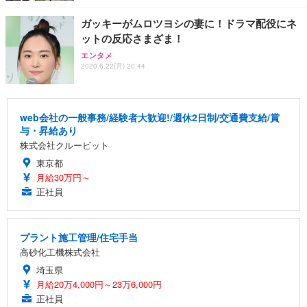
ガッキーがムロツヨシの妻に！ドラマ配役にネ
ットの反応さまざま！
エンタメ
2020.6.22(月) 20:44
web会社の一般事務/経験者大歓迎!/週休2日制/交通費支給/賞
与・昇給あり
株式会社クルービット
東京都
月給30万円～
正社員
プラント施工管理/住宅手当
高砂化工機株式会社
埼玉県
月給20万4,000円～23万6,000円
正社員