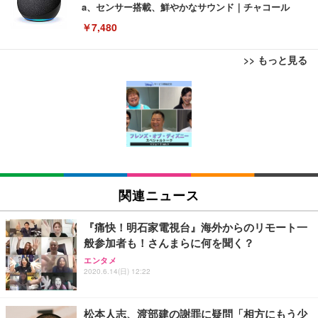
a、センサー搭載、鮮やかなサウンド｜チャコール
￥7,480
>> もっと見る
[EdoErgo] オフィスチェア 椅子 テレワーク 疲れな
EIZO ビジネス向けプレミアムモニター | FlexScan
Amazonベーシック ペットシーツ 薄型 レギュラー 1
い 跳ね上げ式アームレスト コンパクト 約105度ロッ
EV3240X-WT | 31.5型4K UHD・USB Type-C・ホワ
回使い捨て 無香料 ホワイト 300枚
キング pc 事務椅子 360度回転 座面昇降 強化ナイロ
イト
ン樹脂ベース 通気性メッシュ 在宅ワーク H-WY01
￥3,373
￥5,699
￥105,595
(黒網+黒枠+黒足)
EIZO ビジネス向けプレミアムモニター | FlexScan
SIHOO B100 オフィスチェア／デスクチェア メッシ
Amazonベーシック ペットシーツ 厚型 ワイド 42枚
EV2740X-WT | 27.0型4K UHD・USB Type-C・ホワ
ュチェア 人間工学 疲れない ブラック
x2袋(84枚) ホワイト(吸収面:ライトブルー)
関連ニュース
イト
￥27,999
￥3,234
￥109,572
『痛快！明石家電視台』海外からのリモート一
般参加者も！さんまらに何を聞く？
Sezlife オフィスチェア デスクチェア 疲れない テレ
【純正品】27"ゲーミングモニター DualSense 充電
ネオ・ルーライフ ネオ・オムツ L 中型犬用 26枚入
エンタメ
ワーク チェア 強化バックレスト 30度ロッキング機
2020.6.14(日) 12:22
フック付き（CFI-ZDM1J）
り 単品
能 人間工学 椅子 腰サポート 90度跳ね上げ式アーム
レスト 3Dヘッドレスト ハンガー付き 高反発クッシ
￥49,979
￥1,800
￥7,680
ョン PCチェア 通気性メッシュ ゲーミング/勉強/事
松本人志、渡部建の謝罪に疑問「相方にもう少
務用 おしゃれ パソコンチェア (ブラック)