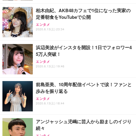
柏木由紀、AKB48カフェで1位になった実家の
定番朝食をYouTubeで公開
エンタメ
2020.6.13(土) 23:34
浜辺美波がインスタを開設！1日でフォロワー4
5万人突破！
エンタメ
2020.6.13(土) 19:46
前島亜美、10周年配信イベントで涙！ファンと
歩みを振り返る
エンタメ
2020.6.13(土) 18:44
アンジャッシュ児嶋に芸人から励ましのイジり
続々
エンタメ