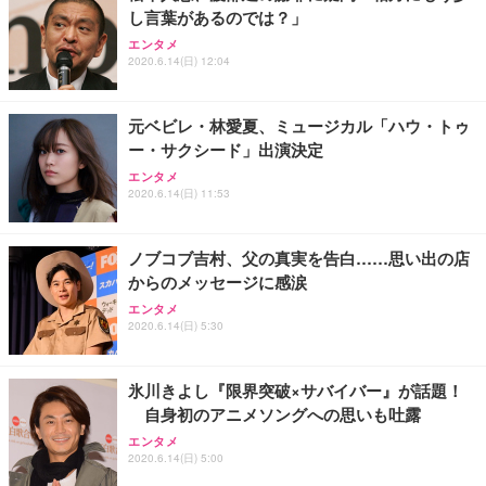
し言葉があるのでは？」
Sezlife オフィスチェア デスクチェア 疲れない テレ
【整備済み品】Dell E2724HS 27インチ 液晶モニタ
Smart Basic(スマートベーシック) 【Amazon.co.jp
エンタメ
ワーク チェア 強化バックレスト 30度ロッキング機
ー フルHD（1920×1080）VA 非光沢 HDMI/DisplayP
限定】 Smart Basic アイリスオーヤマ ペットシーツ
2020.6.14(日) 12:04
能 人間工学 椅子 腰サポート 90度跳ね上げ式アーム
ort/VGA スピーカー内蔵 高さ調整 スイベル VESA対
超厚型 お徳用 ワイド 100枚入 (x 1) (ケース販売)
レスト 3Dヘッドレスト ハンガー付き 高反発クッシ
応 ComfortView ビジネス向け
￥7,680
￥15,800
￥3,670
ョン PCチェア 通気性メッシュ ゲーミング/勉強/事
元ベビレ・林愛夏、ミュージカル「ハウ・トゥ
務用 おしゃれ パソコンチェア (ホワイト)
ー・サクシード」出演決定
ANDWINT オフィスチェア デスクチェア 肘なし メ
【MiniLED/24.5inch/280Hz/FHD】GRAPHT THE S
アイリスオーヤマ ペットシーツ 超厚型 お徳用 レギ
ッシュ 通気性 ランバーサポート付き 腰サポート ガ
HOOTER Gaming Monitor 24” Essential ゲーミン
エンタメ
ュラー 200枚入【Amazon.co.jp限定】
ス圧無段階昇降 360度回転 キャスター付き コンパク
グモニター QD 24.5インチ 1ms FHD 量子ドット 残
2020.6.14(日) 11:53
ト 幅52×奥行58.5×高さ84～96cm テレワーク 在宅
像低減 (3年保証 | 輝点保証 | 日本メーカー)
￥3,731
￥4,139
￥34,980
勤務 ブラック
ノブコブ吉村、父の真実を告白……思い出の店
からのメッセージに感涙
エンタメ
2020.6.14(日) 5:30
氷川きよし『限界突破×サバイバー』が話題！
自身初のアニメソングへの思いも吐露
エンタメ
2020.6.14(日) 5:00