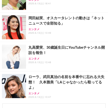
2020.6.13(土) 18:41
岡田結実、オスカータレントの動きは「ネット
ニュースで全部知る」
エンタメ
2020.6.13(土) 13:49
丸高愛実、30歳誕生日にYouTubeチャンネル開
設を報告！
エンタメ
2020.6.13(土) 13:48
ローラ、武田真治の名前を本番中に忘れる大失
態！ 久本雅美「LAじゃなかったら殴ってる
よ」
エンタメ
2020.6.13(土) 13:47