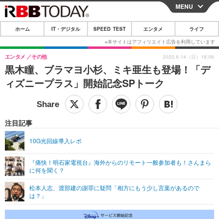
MENU
CLOSE
ホーム
IT・デジタル
SPEED TEST
エンタメ
ライフ
ホーム
IT・デジタル
エンタメ
その他
2020.6.14（日）18:06
黒木瞳、ブラマヨ小杉、ミキ亜生も登場！「デ
IT・デジタルTOP
スマートフォン
SPEED TEST
ィズニープラス」開始記念SPトーク
ネタ
ガジェット・ツール
エンタメ
ショッピング
その他
エンタメTOP
映画・ドラマ
ライフ
注目記事
韓流・K-POP
韓国・芸能
ライフTOP
グルメ
リリース一覧
10G光回線導入レポ
音楽
スポーツ
ペット
ショッピング
プッシュ通知の停止方法
『痛快！明石家電視台』海外からのリモート一般参加者も！さんまら
に何を聞く？
グラビア
ブログ
その他
松本人志、渡部建の謝罪に疑問「相方にもう少し言葉があるので
ショッピング
その他
は？」