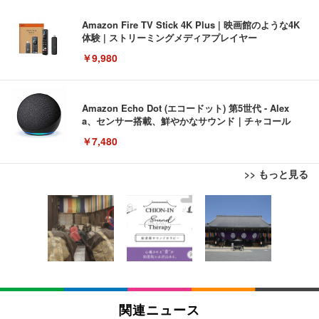
Amazon Fire TV Stick 4K Plus | 映画館のような4K
体験 | ストリーミングメディアプレイヤー
￥9,980
Amazon Echo Dot (エコードット) 第5世代 - Alex
a、センサー搭載、鮮やかなサウンド｜チャコール
￥7,480
>> もっと見る
[EdoErgo] オフィスチェア 椅子 テレワーク 疲れな
EIZO ビジネス向けプレミアムモニター | FlexScan
Amazonベーシック ペットシーツ 薄型 レギュラー 1
い 跳ね上げ式アームレスト コンパクト 約105度ロッ
EV3240X-WT | 31.5型4K UHD・USB Type-C・ホワ
回使い捨て 無香料 ホワイト 300枚
キング pc 事務椅子 360度回転 座面昇降 強化ナイロ
イト
ン樹脂ベース 通気性メッシュ 在宅ワーク H-WY01
￥3,373
￥5,699
￥105,595
(黒網+黒枠+黒足)
EIZO ビジネス向けプレミアムモニター | FlexScan
SIHOO B100 オフィスチェア／デスクチェア メッシ
Amazonベーシック ペットシーツ 厚型 ワイド 42枚
EV2740X-WT | 27.0型4K UHD・USB Type-C・ホワ
ュチェア 人間工学 疲れない ブラック
x2袋(84枚) ホワイト(吸収面:ライトブルー)
関連ニュース
イト