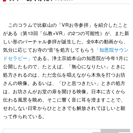
このコラムで比叡山の「VRお寺参拝」を紹介したこと
がある（第13回「仏教×VR」の2つの可能性）が、また新
しい形のバーチャル参拝が誕生した。全9本の動画から、
気分に応じてお寺の“音”を処方してもらう
「知恩院サウン
ドセラピー」
である。浄土宗総本山の知恩院が今年1月に
公開したもので、たとえば、「無心になりたい」ときに
処方されるのは、ただ念仏を唱えながら木魚を打つお坊
さんの映像。あるいは、「ひと息つきたい」ときの処方
は、お坊さんがお堂の扉を開ける映像。日本に古くから
伝わる風景を眺め、そこに響く音に耳を澄ますことで、
せわしない日常からひとときでも解放されてほしいと願
って作られている。