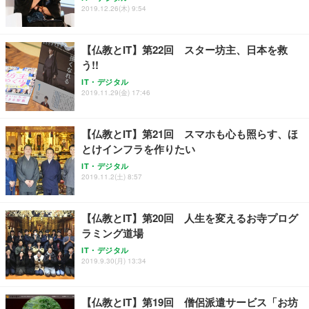
2019.12.26(木) 9:54
【仏教とIT】第22回 スター坊主、日本を救
う!!
IT・デジタル
2019.11.29(金) 17:46
【仏教とIT】第21回 スマホも心も照らす、ほ
とけインフラを作りたい
IT・デジタル
2019.11.2(土) 8:57
【仏教とIT】第20回 人生を変えるお寺プログ
ラミング道場
IT・デジタル
2019.9.30(月) 13:34
【仏教とIT】第19回 僧侶派遣サービス「お坊