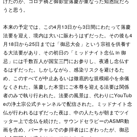
けたのが、コロナ禍と御影堂落慶が重なった知恩院だろ
うと思う。
本来の予定では、この4月13日から3日間にわたって落慶
法要を迎え、境内は大いに賑わうはずだった。その後も4
月18日から25日までは「御忌大会」という宗祖を供養す
る大法要があり、その初日の「ミッドナイト念仏 in 御
忌」には千数百人が国宝三門にお参りし、夜通し念仏す
るはずだった。しかしながら、感染リスクを避けるた
め、このすべてが中止あるいは徹底的な規模縮小を余儀
なくされた。落慶した本堂にご本尊を迎える法要は関係
者のみで執り行われた。法要の風景は、代わりにYouTub
eの浄土宗公式チャンネルで配信された。ミッドナイト念
仏が行われるはずだった夜は、中の人たちが朝までツイ
ッター上で念仏を続けた。サウンドセラピーのASMR動
画を含め、バーチャルでの参拝者はにぎわったが、御忌