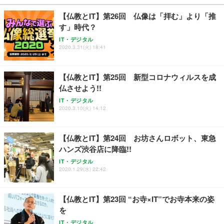
￥27,999
￥3,234
￥109,572
【仏教とIT】第26回 仏像は「拝む」より「推
す」時代？
Sezlife オフィスチェア デスクチェア 疲れない テレ
【純正品】27"ゲーミングモニター DualSense 充電
ネオ・ルーライフ ネオ・オムツ L 中型犬用 26枚入
IT・デジタル
ワーク チェア 強化バックレスト 30度ロッキング機
2020.3.31(火) 18:41
フック付き（CFI-ZDM1J）
り 単品
能 人間工学 椅子 腰サポート 90度跳ね上げ式アーム
レスト 3Dヘッドレスト ハンガー付き 高反発クッシ
￥49,979
￥1,800
￥7,680
ョン PCチェア 通気性メッシュ ゲーミング/勉強/事
【仏教とIT】第25回 新型コロナウィルスを成
務用 おしゃれ パソコンチェア (ブラック)
仏させよう!!
Sezlife オフィスチェア デスクチェア 疲れない テレ
【整備済み品】Dell E2724HS 27インチ 液晶モニタ
Smart Basic(スマートベーシック) 【Amazon.co.jp
IT・デジタル
ワーク チェア 強化バックレスト 30度ロッキング機
ー フルHD（1920×1080）VA 非光沢 HDMI/DisplayP
限定】 Smart Basic アイリスオーヤマ ペットシーツ
2020.3.10(火) 14:12
能 人間工学 椅子 腰サポート 90度跳ね上げ式アーム
ort/VGA スピーカー内蔵 高さ調整 スイベル VESA対
超厚型 お徳用 ワイド 100枚入 (x 1) (ケース販売)
レスト 3Dヘッドレスト ハンガー付き 高反発クッシ
応 ComfortView ビジネス向け
￥7,680
￥15,800
￥3,670
ョン PCチェア 通気性メッシュ ゲーミング/勉強/事
【仏教とIT】第24回 お坊さんロボット、東急
務用 おしゃれ パソコンチェア (ホワイト)
ハンズ渋谷店に降臨!!
ANDWINT オフィスチェア デスクチェア 肘なし メ
【MiniLED/24.5inch/280Hz/FHD】GRAPHT THE S
アイリスオーヤマ ペットシーツ 超厚型 お徳用 レギ
ッシュ 通気性 ランバーサポート付き 腰サポート ガ
HOOTER Gaming Monitor 24” Essential ゲーミン
IT・デジタル
ュラー 200枚入【Amazon.co.jp限定】
ス圧無段階昇降 360度回転 キャスター付き コンパク
グモニター QD 24.5インチ 1ms FHD 量子ドット 残
2020.1.29(水) 22:42
ト 幅52×奥行58.5×高さ84～96cm テレワーク 在宅
像低減 (3年保証 | 輝点保証 | 日本メーカー)
￥3,731
￥4,139
￥34,980
勤務 ブラック
【仏教とIT】第23回 “お寺×IT”でお寺本来の姿
を
IT・デジタル