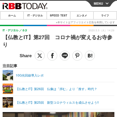
MENU
CLOSE
ホーム
IT・デジタル
SPEED TEST
エンタメ
ライフ
ホーム
IT・デジタル
IT・デジタル
ネタ
2020.5.5（火）14:29
【仏教とIT】第27回 コロナ禍が変えるお寺参
IT・デジタルTOP
スマートフォン
SPEED TEST
り
ネタ
ガジェット・ツール
エンタメ
ショッピング
その他
エンタメTOP
映画・ドラマ
ライフ
注目記事
韓流・K-POP
韓国・芸能
ライフTOP
グルメ
リリース一覧
10G光回線導入レポ
音楽
スポーツ
ペット
ショッピング
プッシュ通知の停止方法
【仏教とIT】第26回 仏像は「拝む」より「推す」時代？
グラビア
ブログ
その他
ショッピング
その他
【仏教とIT】第25回 新型コロナウィルスを成仏させよう!!