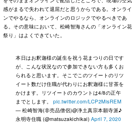
をそのままオンラインで配信したところで、現場の空気
感がまるで失われて退屈だと思うからである。オンライ
ンでやるなら、オンラインのロジックでやるべきであ
る。その意味において、松崎智海さんの「オンライン花
祭り」はよくできていた。
本日はお釈迦様の誕生を祝う花まつりの日です
が、こんな状況なので参加できない方も多くお
られると思います。そこでこのツイートのリツ
イート数だけ住職が代わりにお釈迦様に甘茶を
かけます。リツイートのカウントは4/8の正午
までとします。
pic.twitter.com/LCP2MisREM
— 松崎智海(非売品僧侶)@浄土真宗本願寺派♪
永明寺住職 (@matsuzakichikai)
April 7, 2020