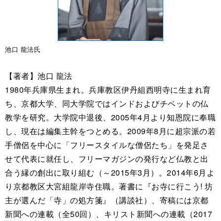
池口 龍法氏
【著者】池口 龍法
1980年兵庫県生まれ。兵庫教区伊丹組西明寺に生まれ育
ち、京都大学、同大学院ではインドおよびチベットの仏
教学を研究。大学院中退後、2005年4月より知恩院に奉職
し、現在は編集主幹をつとめる。2009年8月に超宗派の若
手僧侶を中心に「フリースタイルな僧侶たち」を発足さ
せて代表に就任し、フリーマガジンの発行など仏教と出
合う縁の創出に取り組む（～2015年3月）。2014年6月よ
り京都教区大宮組龍岸寺住職。著書に『お寺に行こう! 坊
主が選んだ「寺」の処方箋』（講談社）、寄稿には京都
新聞への連載（全50回）、キリスト新聞への連載（2017