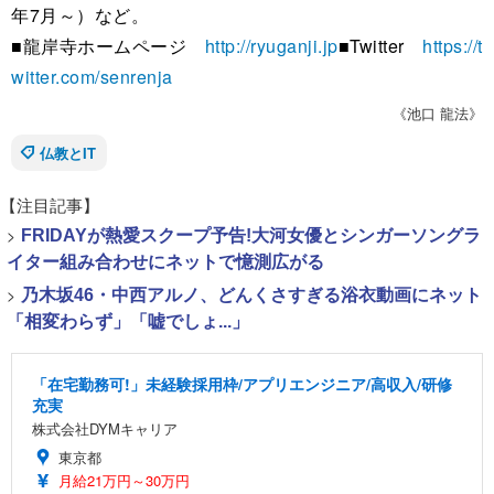
年7月～）など。
■龍岸寺ホームページ
http://ryuganji.jp
■Twitter
https://t
witter.com/senrenja
《池口 龍法》
仏教とIT
【注目記事】
>
FRIDAYが熱愛スクープ予告!大河女優とシンガーソングラ
イター組み合わせにネットで憶測広がる
>
乃木坂46・中西アルノ、どんくさすぎる浴衣動画にネット
「相変わらず」「嘘でしょ...」
「在宅勤務可!」未経験採用枠/アプリエンジニア/高収入/研修
充実
株式会社DYMキャリア
東京都
月給21万円～30万円