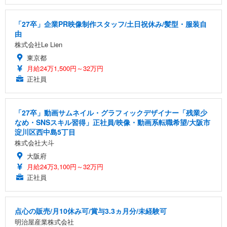
「27卒」企業PR映像制作スタッフ/土日祝休み/髪型・服装自
由
株式会社Le Lien
東京都
月給24万1,500円～32万円
正社員
「27卒」動画サムネイル・グラフィックデザイナー「残業少
なめ・SNSスキル習得」正社員/映像・動画系転職希望/大阪市
淀川区西中島5丁目
株式会社大斗
大阪府
月給24万3,100円～32万円
正社員
点心の販売/月10休み可/賞与3.3ヵ月分/未経験可
明治屋産業株式会社