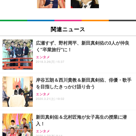
￥5,699
￥105,595
(黒網+黒枠+黒足)
EIZO ビジネス向けプレミアムモニター | FlexScan
SIHOO B100 オフィスチェア／デスクチェア メッシ
Amazonベーシック ペットシーツ 厚型 ワイド 42枚
EV2740X-WT | 27.0型4K UHD・USB Type-C・ホワ
ュチェア 人間工学 疲れない ブラック
x2袋(84枚) ホワイト(吸収面:ライトブルー)
関連ニュース
イト
￥27,999
￥3,234
￥109,572
広瀬すず、野村周平、新田真剣佑の3人が仲良
く"卒業旅行"に！
Sezlife オフィスチェア デスクチェア 疲れない テレ
【純正品】27"ゲーミングモニター DualSense 充電
ネオ・ルーライフ ネオ・オムツ L 中型犬用 26枚入
エンタメ
ワーク チェア 強化バックレスト 30度ロッキング機
2018.3.26(月) 15:37
フック付き（CFI-ZDM1J）
り 単品
能 人間工学 椅子 腰サポート 90度跳ね上げ式アーム
レスト 3Dヘッドレスト ハンガー付き 高反発クッシ
￥49,979
￥1,800
￥7,680
ョン PCチェア 通気性メッシュ ゲーミング/勉強/事
岸谷五朗＆西川貴教＆新田真剣佑、俳優・歌手
務用 おしゃれ パソコンチェア (ブラック)
を目指したきっかけ語り合う
Sezlife オフィスチェア デスクチェア 疲れない テレ
【整備済み品】Dell E2724HS 27インチ 液晶モニタ
Smart Basic(スマートベーシック) 【Amazon.co.jp
エンタメ
ワーク チェア 強化バックレスト 30度ロッキング機
ー フルHD（1920×1080）VA 非光沢 HDMI/DisplayP
限定】 Smart Basic アイリスオーヤマ ペットシーツ
2020.3.21(土) 19:02
能 人間工学 椅子 腰サポート 90度跳ね上げ式アーム
ort/VGA スピーカー内蔵 高さ調整 スイベル VESA対
超厚型 お徳用 ワイド 100枚入 (x 1) (ケース販売)
レスト 3Dヘッドレスト ハンガー付き 高反発クッシ
応 ComfortView ビジネス向け
￥7,680
￥15,800
￥3,670
ョン PCチェア 通気性メッシュ ゲーミング/勉強/事
新田真剣佑＆北村匠海が女子高生の授業に潜
務用 おしゃれ パソコンチェア (ホワイト)
入！
ANDWINT オフィスチェア デスクチェア 肘なし メ
【MiniLED/24.5inch/280Hz/FHD】GRAPHT THE S
アイリスオーヤマ ペットシーツ 超厚型 お徳用 レギ
ッシュ 通気性 ランバーサポート付き 腰サポート ガ
HOOTER Gaming Monitor 24” Essential ゲーミン
エンタメ
ュラー 200枚入【Amazon.co.jp限定】
2020.1.23(木) 9:14