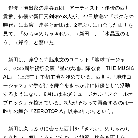
俳優・演出家の岸谷五朗、アーティスト・俳優の西川
貴教、俳優の新田真剣佑の3人が、22日放送の『ボクらの
時代』に出演。岸谷と新田は、2年ぶりに再会した西川を
見て、「めちゃめちゃきれい」（新田）、「水晶玉のよ
う」（岸谷）と驚いた。
新田は、岸谷と寺脇康文のユニット「地球ゴージャ
ス」の25周年祝祭公演『星の大地に降る涙 THE MUSIC
AL』（上演中）で初主演を務めている。西川も「地球ゴ
ージャス」の手がける舞台をきっかけに俳優として活動
するようになり、8月には主演ミュージカル『スクールオ
ブロック』が控えている。3人がそろって再会するのは一
昨年の舞台『ZEROTOPIA』以来2年ぶりという。
新田は久しぶりに会った西川を「きれい。めちゃめち
ゃきれい。何してるんですか」と絶賛。岸谷も西川を