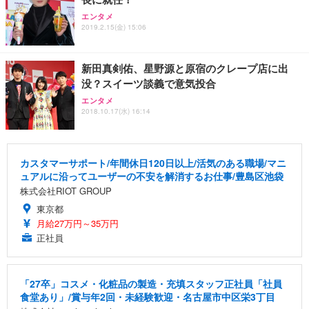
エンタメ
2019.2.15(金) 15:06
新田真剣佑、星野源と原宿のクレープ店に出
没？スイーツ談義で意気投合
エンタメ
2018.10.17(水) 16:14
カスタマーサポート/年間休日120日以上/活気のある職場/マニ
ュアルに沿ってユーザーの不安を解消するお仕事/豊島区池袋
株式会社RIOT GROUP
東京都
月給27万円～35万円
正社員
「27卒」コスメ・化粧品の製造・充填スタッフ正社員「社員
食堂あり」/賞与年2回・未経験歓迎・名古屋市中区栄3丁目