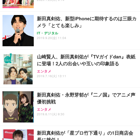
ス圧無段階昇降 360度回転 キャスター付き コンパク
グモニター QD 24.5インチ 1ms FHD 量子ドット 残
ト 幅52×奥行58.5×高さ84～96cm テレワーク 在宅
像低減 (3年保証 | 輝点保証 | 日本メーカー)
￥3,731
￥4,139
￥34,980
勤務 ブラック
新田真剣佑、新型iPhoneに期待するのは三眼カ
メラ「とても楽しみ」
IT・デジタル
2019.9.20(金) 11:04
山崎賢人、新田真剣佑が『TVガイドdan』表紙
に登場！2人の出会いや互いの印象語る
エンタメ
2019.7.16(火) 13:11
新田真剣佑・永野芽郁が『二ノ国』でアニメ声
優初挑戦
エンタメ
2019.6.11(火) 9:30
新田真剣佑が「星プロ竹下通り」の1日商店会
長に就任！