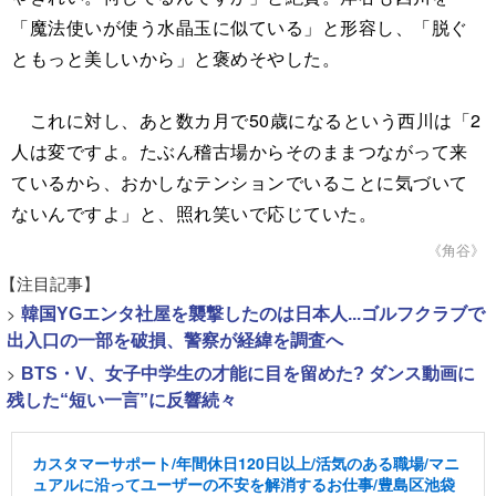
「魔法使いが使う水晶玉に似ている」と形容し、「脱ぐ
ともっと美しいから」と褒めそやした。
これに対し、あと数カ月で50歳になるという西川は「2
人は変ですよ。たぶん稽古場からそのままつながって来
ているから、おかしなテンションでいることに気づいて
ないんですよ」と、照れ笑いで応じていた。
《角谷》
【注目記事】
>
韓国YGエンタ社屋を襲撃したのは日本人...ゴルフクラブで
出入口の一部を破損、警察が経緯を調査へ
>
BTS・V、女子中学生の才能に目を留めた? ダンス動画に
残した“短い一言”に反響続々
カスタマーサポート/年間休日120日以上/活気のある職場/マニ
ュアルに沿ってユーザーの不安を解消するお仕事/豊島区池袋