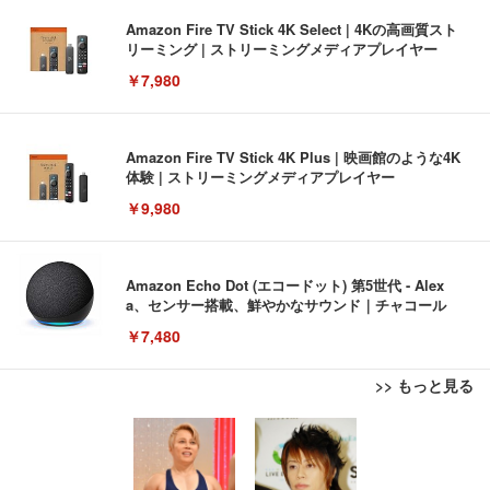
Amazon Fire TV Stick 4K Select | 4Kの高画質スト
リーミング | ストリーミングメディアプレイヤー
￥7,980
Amazon Fire TV Stick 4K Plus | 映画館のような4K
体験 | ストリーミングメディアプレイヤー
￥9,980
Amazon Echo Dot (エコードット) 第5世代 - Alex
a、センサー搭載、鮮やかなサウンド｜チャコール
￥7,480
>> もっと見る
[EdoErgo] オフィスチェア 椅子 テレワーク 疲れな
EIZO ビジネス向けプレミアムモニター | FlexScan
Amazonベーシック ペットシーツ 薄型 レギュラー 1
い 跳ね上げ式アームレスト コンパクト 約105度ロッ
EV3240X-WT | 31.5型4K UHD・USB Type-C・ホワ
回使い捨て 無香料 ホワイト 300枚
キング pc 事務椅子 360度回転 座面昇降 強化ナイロ
イト
ン樹脂ベース 通気性メッシュ 在宅ワーク H-WY01
￥3,373