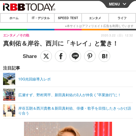
MENU
CLOSE
ホーム
IT・デジタル
SPEED TEST
エンタメ
ライフ
ホーム
IT・デジタル
エンタメ
その他
2020.3.22（日）12:32
真剣佑＆岸谷、西川に「キレイ」と驚き！
IT・デジタルTOP
スマートフォン
SPEED TEST
ネタ
ガジェット・ツール
エンタメ
注目記事
ショッピング
その他
エンタメTOP
映画・ドラマ
ライフ
10G光回線導入レポ
韓流・K-POP
韓国・芸能
ライフTOP
グルメ
リリース一覧
広瀬すず、野村周平、新田真剣佑の3人が仲良く"卒業旅行"に！
音楽
スポーツ
ペット
ショッピング
プッシュ通知の停止方法
グラビア
ブログ
岸谷五朗＆西川貴教＆新田真剣佑、俳優・歌手を目指したきっかけ語
その他
り合う
ショッピング
その他